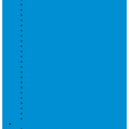
Картофелечистки
Кипятильники
Котлы пищеварочные
Льдогенераторы
Миксеры
Мясорубки
Нейтральное оборудование
Овощерезки
Пароконвектоматы
Печи для пиццы
Печи конвекционные
Пилы для резки мяса
Плиты индукционные
Плиты электрические
Посудомоечные машины
Расходн. материалы
Слайсеры
Тестомесы
Фритюрницы
Чебуречницы
Шкафы жарочные
Шкафы пекарские
Шкафы расстоечные
Промышленное оборудование
Агрегаты компрессорные