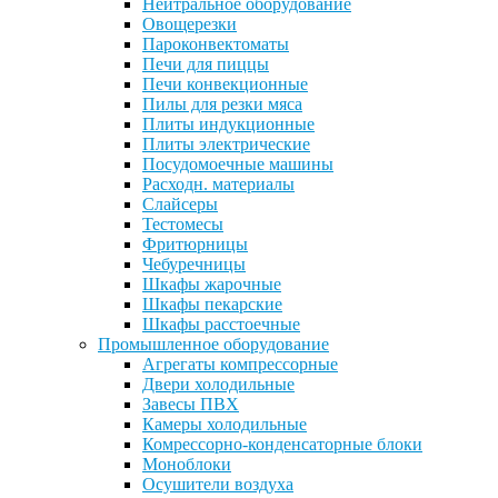
Нейтральное оборудование
Овощерезки
Пароконвектоматы
Печи для пиццы
Печи конвекционные
Пилы для резки мяса
Плиты индукционные
Плиты электрические
Посудомоечные машины
Расходн. материалы
Слайсеры
Тестомесы
Фритюрницы
Чебуречницы
Шкафы жарочные
Шкафы пекарские
Шкафы расстоечные
Промышленное оборудование
Агрегаты компрессорные
Двери холодильные
Завесы ПВХ
Камеры холодильные
Комрессорно-конденсаторные блоки
Моноблоки
Осушители воздуха