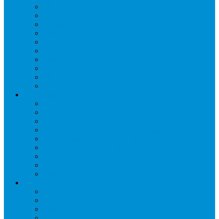
Витрины морозильные
Витрины настольные
Витрины холодильные
Горки холодильные
Лари морозильные
Бонеты-Лари
Шкафы кондитерские
Столы холодильные
Шкафы морозильные
Шкафы холодильные
Стеллажи и прикассовая зона
Кассовые боксы
Комплектующие для стеллажей
Овощные развалы
Покупательские корзины и тележки
Распродажные корзины и столы
Стеллажи складские НОРДИКА
Стеллажи торговые НОРДИКА
Турникеты и ограждения
Шкафы для сумок
Технологическое оборудование
Аппараты для шаурмы
Блендеры
Вафельницы
Грили контактные