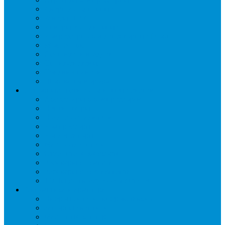
Двери холодильные
Завесы ПВХ
Камеры холодильные
Комрессорно-конденсаторные блоки
Моноблоки
Осушители воздуха
Сплит-системы
Сэндвич-панели
Шоковая заморозка
Основные части холодильных систем
Аксессуары к компрессорам
Вентиляторы
Воздухоохладители
Компрессоры
Конденсаторы
Маслоотделители
Отделители жидкости
Ресиверы для масла
Ресиверы для хладагента
ТЭНы для воздухоохладителей
Автоматика и арматура
Виброгасители (вибровставки)
Запорные вентили
Масляный контур