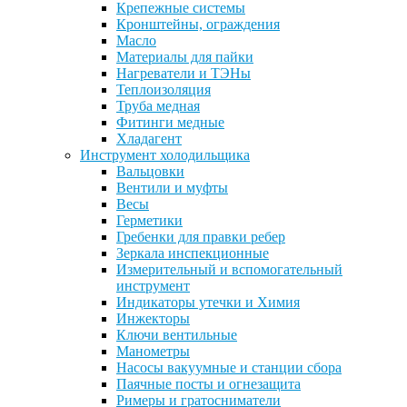
Крепежные системы
Кронштейны, ограждения
Масло
Материалы для пайки
Нагреватели и ТЭНы
Теплоизоляция
Труба медная
Фитинги медные
Хладагент
Инструмент холодильщика
Вальцовки
Вентили и муфты
Весы
Герметики
Гребенки для правки ребер
Зеркала инспекционные
Измерительный и вспомогательный
инструмент
Индикаторы утечки и Химия
Инжекторы
Ключи вентильные
Манометры
Насосы вакуумные и станции сбора
Паячные посты и огнезащита
Римеры и гратосниматели