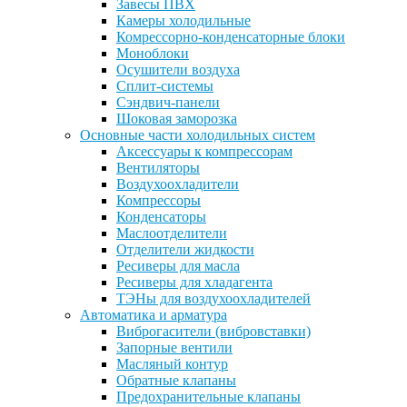
Завесы ПВХ
Камеры холодильные
Комрессорно-конденсаторные блоки
Моноблоки
Осушители воздуха
Сплит-системы
Сэндвич-панели
Шоковая заморозка
Основные части холодильных систем
Аксессуары к компрессорам
Вентиляторы
Воздухоохладители
Компрессоры
Конденсаторы
Маслоотделители
Отделители жидкости
Ресиверы для масла
Ресиверы для хладагента
ТЭНы для воздухоохладителей
Автоматика и арматура
Виброгасители (вибровставки)
Запорные вентили
Масляный контур
Обратные клапаны
Предохранительные клапаны