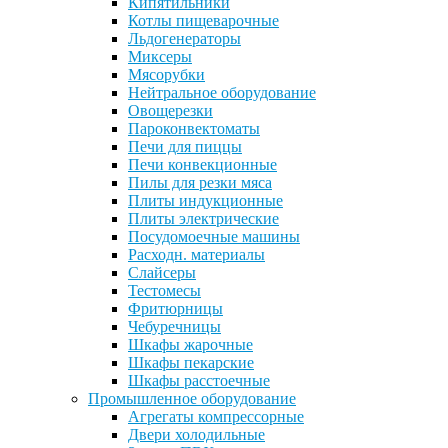
Кипятильники
Котлы пищеварочные
Льдогенераторы
Миксеры
Мясорубки
Нейтральное оборудование
Овощерезки
Пароконвектоматы
Печи для пиццы
Печи конвекционные
Пилы для резки мяса
Плиты индукционные
Плиты электрические
Посудомоечные машины
Расходн. материалы
Слайсеры
Тестомесы
Фритюрницы
Чебуречницы
Шкафы жарочные
Шкафы пекарские
Шкафы расстоечные
Промышленное оборудование
Агрегаты компрессорные
Двери холодильные