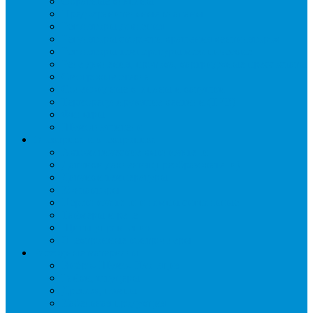
Обратные клапаны
Предохранительные клапаны
Регуляторы давления
Регуляторы скорости вращения вентиляторов
Регуляторы температуры механические
Реле давления, протока, картриджные прессостаты
Смотровые стекла
Соленоидные клапаны и катушки
Терморегулирующие вентили (ТРВ)
Фильтры
Шумоглушители
Электрика и электроника
Автоматические выключатели
Датчики давления (преобразователи)
Датчики температуры
Контакторы
Переключатели и лампы сигнальные
Таймеры и реле
Щиты управления
Электронные контроллеры
Расходные материалы
Вибро- Шумо- Изоляция
Гайки, штуцеры
Дренаж, помпы
Кабельная продукция