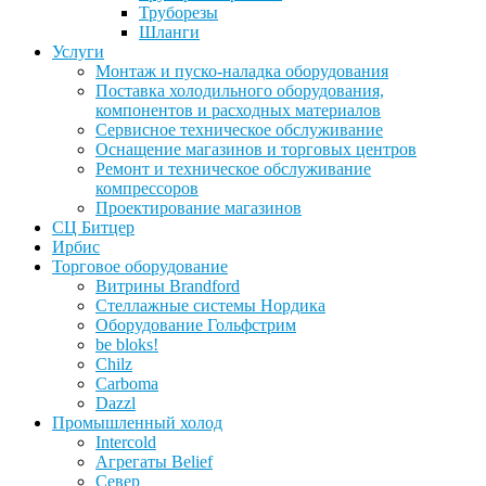
Труборезы
Шланги
Услуги
Монтаж и пуско-наладка оборудования
Поставка холодильного оборудования,
компонентов и расходных материалов
Сервисное техническое обслуживание
Оснащение магазинов и торговых центров
Ремонт и техническое обслуживание
компрессоров
Проектирование магазинов
СЦ Битцер
Ирбис
Торговое оборудование
Витрины Brandford
Стеллажные системы Нордика
Оборудование Гольфстрим
be bloks!
Chilz
Carboma
Dazzl
Промышленный холод
Intercold
Агрегаты Belief
Север