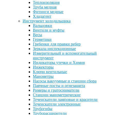
Теплоизоляция
Труба медная
Фитинги медные
Хладагент
Инструмент холодильщика
Вальцовки
Вентили и муфты
Весы
Герметики
Гребенки для правки ребер
Зеркала инспекционные
Измерительный и вспомогательный
инструмент
Индикаторы утечки и Химия
Инжекторы
Ключи вентильные
Манометры
Насосы вакуумные и станции сбора
Паячные посты и огнезащита
Римеры и гратосниматели
Станции манометрические
Течеискатели ламповые и красители
Течеискатели электронные
Трубогибы
Труборасширители