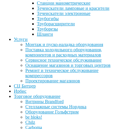
Станции манометрические
Течеискатели ламповые и красители
Течеискатели электронные
Трубогибы
Труборасширители
Труборезы
Шланги
Услуги
Монтаж и пуско-наладка оборудования
Поставка холодильного оборудования,
компонентов и расходных материалов
Сервисное техническое обслуживание
Оснащение магазинов и торговых центров
Ремонт и техническое обслуживание
компрессоров
Проектирование магазинов
СЦ Битцер
Ирбис
Торговое оборудование
Витрины Brandford
Стеллажные системы Нордика
Оборудование Гольфстрим
be bloks!
Chilz
Carboma