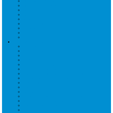
Крепежные системы
Кронштейны, ограждения
Масло
Материалы для пайки
Нагреватели и ТЭНы
Теплоизоляция
Труба медная
Фитинги медные
Хладагент
Инструмент холодильщика
Вальцовки
Вентили и муфты
Весы
Герметики
Гребенки для правки ребер
Зеркала инспекционные
Измерительный и вспомогательный инструмент
Индикаторы утечки и Химия
Инжекторы
Ключи вентильные
Манометры
Насосы вакуумные и станции сбора
Паячные посты и огнезащита
Римеры и гратосниматели
Станции манометрические