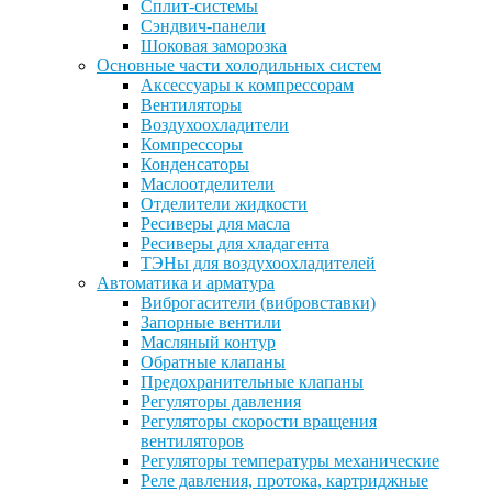
Сплит-системы
Сэндвич-панели
Шоковая заморозка
Основные части холодильных систем
Аксессуары к компрессорам
Вентиляторы
Воздухоохладители
Компрессоры
Конденсаторы
Маслоотделители
Отделители жидкости
Ресиверы для масла
Ресиверы для хладагента
ТЭНы для воздухоохладителей
Автоматика и арматура
Виброгасители (вибровставки)
Запорные вентили
Масляный контур
Обратные клапаны
Предохранительные клапаны
Регуляторы давления
Регуляторы скорости вращения
вентиляторов
Регуляторы температуры механические
Реле давления, протока, картриджные