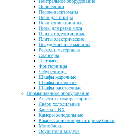
Нейтральное оборудование
Овощерезки
Пароконвектоматы
Печи для пиццы
Печи конвекционные
Пилы для резки мяса
Плиты индукционные
Плиты электрические
Посудомоечные машины
Расходн. материалы
Слайсеры
Тестомесы
Фритюрницы
Чебуречницы
Шкафы жарочные
Шкафы пекарские
Шкафы расстоечные
Промышленное оборудование
Агрегаты компрессорные
Двери холодильные
Завесы ПВХ
Камеры холодильные
Комрессорно-конденсаторные блоки
Моноблоки
Осушители воздуха