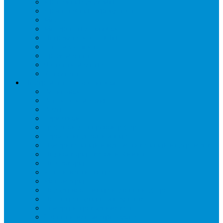
Крепежные системы
Кронштейны, ограждения
Масло
Материалы для пайки
Нагреватели и ТЭНы
Теплоизоляция
Труба медная
Фитинги медные
Хладагент
Инструмент холодильщика
Вальцовки
Вентили и муфты
Весы
Герметики
Гребенки для правки ребер
Зеркала инспекционные
Измерительный и вспомогательный инструмент
Индикаторы утечки и Химия
Инжекторы
Ключи вентильные
Манометры
Насосы вакуумные и станции сбора
Паячные посты и огнезащита
Римеры и гратосниматели
Станции манометрические