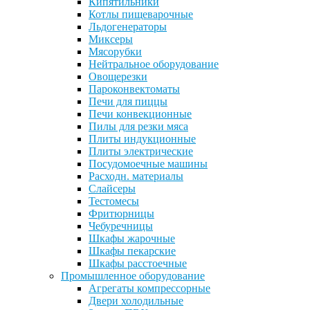
Кипятильники
Котлы пищеварочные
Льдогенераторы
Миксеры
Мясорубки
Нейтральное оборудование
Овощерезки
Пароконвектоматы
Печи для пиццы
Печи конвекционные
Пилы для резки мяса
Плиты индукционные
Плиты электрические
Посудомоечные машины
Расходн. материалы
Слайсеры
Тестомесы
Фритюрницы
Чебуречницы
Шкафы жарочные
Шкафы пекарские
Шкафы расстоечные
Промышленное оборудование
Агрегаты компрессорные
Двери холодильные