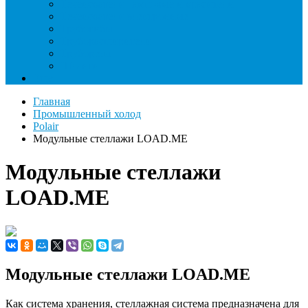
Течеискатели ламповые и красители
Течеискатели электронные
Трубогибы
Труборасширители
Труборезы
Шланги
Еще
Главная
Промышленный холод
Polair
Модульные стеллажи LOAD.ME
Модульные стеллажи
LOAD.ME
Модульные стеллажи LOAD.ME
Как система хранения, стеллажная система предназначена для