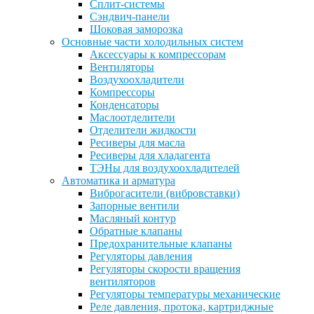
Сплит-системы
Сэндвич-панели
Шоковая заморозка
Основные части холодильных систем
Аксессуары к компрессорам
Вентиляторы
Воздухоохладители
Компрессоры
Конденсаторы
Маслоотделители
Отделители жидкости
Ресиверы для масла
Ресиверы для хладагента
ТЭНы для воздухоохладителей
Автоматика и арматура
Виброгасители (вибровставки)
Запорные вентили
Масляный контур
Обратные клапаны
Предохранительные клапаны
Регуляторы давления
Регуляторы скорости вращения
вентиляторов
Регуляторы температуры механические
Реле давления, протока, картриджные