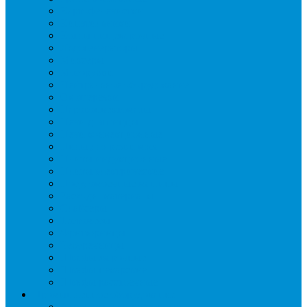
Картофелечистки
Кипятильники
Котлы пищеварочные
Льдогенераторы
Миксеры
Мясорубки
Нейтральное оборудование
Овощерезки
Пароконвектоматы
Печи для пиццы
Печи конвекционные
Пилы для резки мяса
Плиты индукционные
Плиты электрические
Посудомоечные машины
Расходн. материалы
Слайсеры
Тестомесы
Фритюрницы
Чебуречницы
Шкафы жарочные
Шкафы пекарские
Шкафы расстоечные
Промышленное оборудование
Агрегаты компрессорные