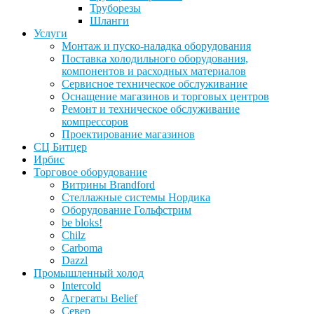
Труборезы
Шланги
Услуги
Монтаж и пуско-наладка оборудования
Поставка холодильного оборудования,
компонентов и расходных материалов
Сервисное техническое обслуживание
Оснащение магазинов и торговых центров
Ремонт и техническое обслуживание
компрессоров
Проектирование магазинов
СЦ Битцер
Ирбис
Торговое оборудование
Витрины Brandford
Стеллажные системы Нордика
Оборудование Гольфстрим
be bloks!
Chilz
Carboma
Dazzl
Промышленный холод
Intercold
Агрегаты Belief
Север