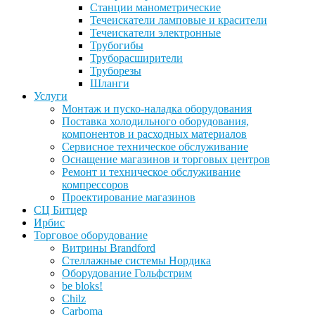
Станции манометрические
Течеискатели ламповые и красители
Течеискатели электронные
Трубогибы
Труборасширители
Труборезы
Шланги
Услуги
Монтаж и пуско-наладка оборудования
Поставка холодильного оборудования,
компонентов и расходных материалов
Сервисное техническое обслуживание
Оснащение магазинов и торговых центров
Ремонт и техническое обслуживание
компрессоров
Проектирование магазинов
СЦ Битцер
Ирбис
Торговое оборудование
Витрины Brandford
Стеллажные системы Нордика
Оборудование Гольфстрим
be bloks!
Chilz
Carboma