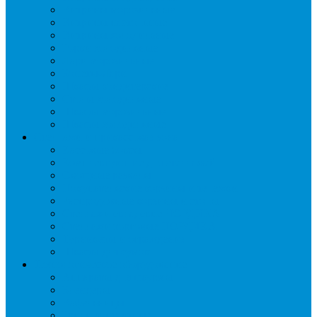
Витрины морозильные
Витрины настольные
Витрины холодильные
Горки холодильные
Лари морозильные
Бонеты-Лари
Шкафы кондитерские
Столы холодильные
Шкафы морозильные
Шкафы холодильные
Стеллажи и прикассовая зона
Кассовые боксы
Комплектующие для стеллажей
Овощные развалы
Покупательские корзины и тележки
Распродажные корзины и столы
Стеллажи складские НОРДИКА
Стеллажи торговые НОРДИКА
Турникеты и ограждения
Шкафы для сумок
Технологическое оборудование
Аппараты для шаурмы
Блендеры
Вафельницы
Грили контактные