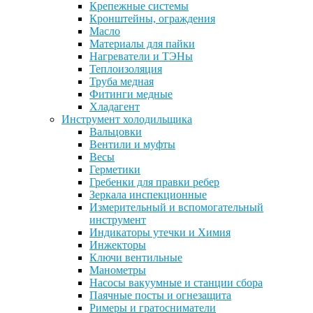
Крепежные системы
Кронштейны, ограждения
Масло
Материалы для пайки
Нагреватели и ТЭНы
Теплоизоляция
Труба медная
Фитинги медные
Хладагент
Инструмент холодильщика
Вальцовки
Вентили и муфты
Весы
Герметики
Гребенки для правки ребер
Зеркала инспекционные
Измерительный и вспомогательный
инструмент
Индикаторы утечки и Химия
Инжекторы
Ключи вентильные
Манометры
Насосы вакуумные и станции сбора
Паячные посты и огнезащита
Римеры и гратосниматели