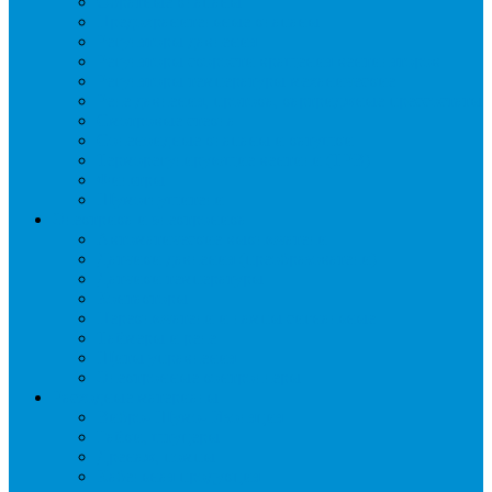
Обратные клапаны
Предохранительные клапаны
Регуляторы давления
Регуляторы скорости вращения вентиляторов
Регуляторы температуры механические
Реле давления, протока, картриджные прессостаты
Смотровые стекла
Соленоидные клапаны и катушки
Терморегулирующие вентили (ТРВ)
Фильтры
Шумоглушители
Электрика и электроника
Автоматические выключатели
Датчики давления (преобразователи)
Датчики температуры
Контакторы
Переключатели и лампы сигнальные
Таймеры и реле
Щиты управления
Электронные контроллеры
Расходные материалы
Вибро- Шумо- Изоляция
Гайки, штуцеры
Дренаж, помпы
Кабельная продукция