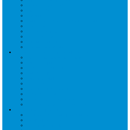
Двери холодильные
Завесы ПВХ
Камеры холодильные
Комрессорно-конденсаторные блоки
Моноблоки
Осушители воздуха
Сплит-системы
Сэндвич-панели
Шоковая заморозка
Основные части холодильных систем
Аксессуары к компрессорам
Вентиляторы
Воздухоохладители
Компрессоры
Конденсаторы
Маслоотделители
Отделители жидкости
Ресиверы для масла
Ресиверы для хладагента
ТЭНы для воздухоохладителей
Автоматика и арматура
Виброгасители (вибровставки)
Запорные вентили
Масляный контур