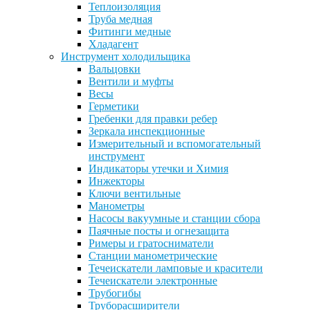
Теплоизоляция
Труба медная
Фитинги медные
Хладагент
Инструмент холодильщика
Вальцовки
Вентили и муфты
Весы
Герметики
Гребенки для правки ребер
Зеркала инспекционные
Измерительный и вспомогательный
инструмент
Индикаторы утечки и Химия
Инжекторы
Ключи вентильные
Манометры
Насосы вакуумные и станции сбора
Паячные посты и огнезащита
Римеры и гратосниматели
Станции манометрические
Течеискатели ламповые и красители
Течеискатели электронные
Трубогибы
Труборасширители