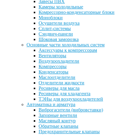
Завесы ПВХ
Камеры холодильные
Комрессорно-конденсаторные блоки
Моноблоки
Осушители воздуха
Сплит-системы
Сэндвич-панели
Шоковая заморозка
Основные части холодильных систем
Аксессуары к компрессорам
Вентиляторы
Воздухоохладители
Компрессоры
Конденсаторы
Маслоотделители
Отделители жидкости
Ресиверы для масла
Ресиверы для хладагента
ТЭНы для воздухоохладителей
Автоматика и арматура
Виброгасители (вибровставки)
Запорные вентили
Масляный контур
Обратные клапаны
Предохранительные клапаны