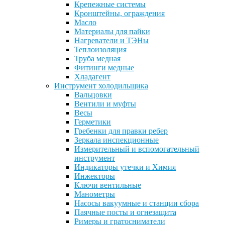
Крепежные системы
Кронштейны, ограждения
Масло
Материалы для пайки
Нагреватели и ТЭНы
Теплоизоляция
Труба медная
Фитинги медные
Хладагент
Инструмент холодильщика
Вальцовки
Вентили и муфты
Весы
Герметики
Гребенки для правки ребер
Зеркала инспекционные
Измерительный и вспомогательный
инструмент
Индикаторы утечки и Химия
Инжекторы
Ключи вентильные
Манометры
Насосы вакуумные и станции сбора
Паячные посты и огнезащита
Римеры и гратосниматели