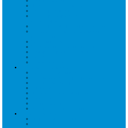
Обратные клапаны
Предохранительные клапаны
Регуляторы давления
Регуляторы скорости вращения
вентиляторов
Регуляторы температуры механические
Реле давления, протока, картриджные
прессостаты
Смотровые стекла
Соленоидные клапаны и катушки
Терморегулирующие вентили (ТРВ)
Фильтры
Шумоглушители
Электрика и электроника
Автоматические выключатели
Датчики давления (преобразователи)
Датчики температуры
Контакторы
Переключатели и лампы сигнальные
Таймеры и реле
Щиты управления
Электронные контроллеры
Расходные материалы
Вибро- Шумо- Изоляция
Гайки, штуцеры