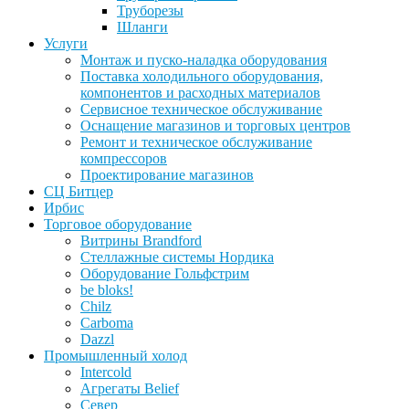
Труборезы
Шланги
Услуги
Монтаж и пуско-наладка оборудования
Поставка холодильного оборудования,
компонентов и расходных материалов
Сервисное техническое обслуживание
Оснащение магазинов и торговых центров
Ремонт и техническое обслуживание
компрессоров
Проектирование магазинов
СЦ Битцер
Ирбис
Торговое оборудование
Витрины Brandford
Стеллажные системы Нордика
Оборудование Гольфстрим
be bloks!
Chilz
Carboma
Dazzl
Промышленный холод
Intercold
Агрегаты Belief
Север