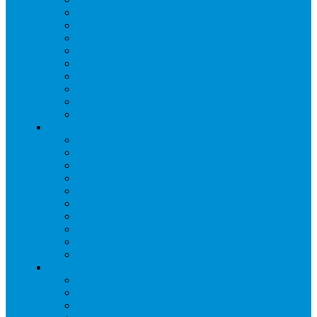
Двери холодильные
Завесы ПВХ
Камеры холодильные
Комрессорно-конденсаторные блоки
Моноблоки
Осушители воздуха
Сплит-системы
Сэндвич-панели
Шоковая заморозка
Основные части холодильных систем
Аксессуары к компрессорам
Вентиляторы
Воздухоохладители
Компрессоры
Конденсаторы
Маслоотделители
Отделители жидкости
Ресиверы для масла
Ресиверы для хладагента
ТЭНы для воздухоохладителей
Автоматика и арматура
Виброгасители (вибровставки)
Запорные вентили
Масляный контур