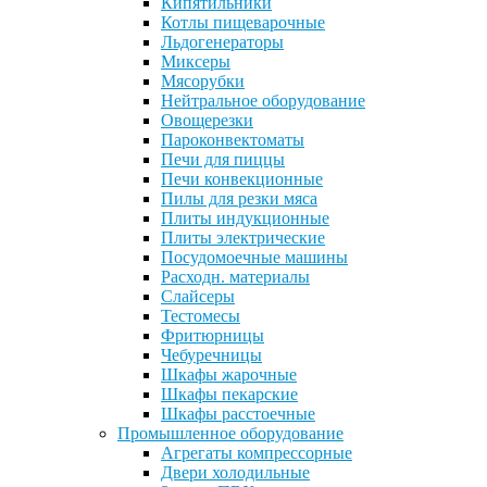
Кипятильники
Котлы пищеварочные
Льдогенераторы
Миксеры
Мясорубки
Нейтральное оборудование
Овощерезки
Пароконвектоматы
Печи для пиццы
Печи конвекционные
Пилы для резки мяса
Плиты индукционные
Плиты электрические
Посудомоечные машины
Расходн. материалы
Слайсеры
Тестомесы
Фритюрницы
Чебуречницы
Шкафы жарочные
Шкафы пекарские
Шкафы расстоечные
Промышленное оборудование
Агрегаты компрессорные
Двери холодильные