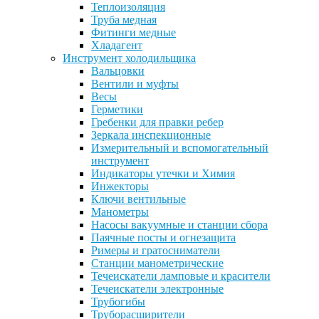
Теплоизоляция
Труба медная
Фитинги медные
Хладагент
Инструмент холодильщика
Вальцовки
Вентили и муфты
Весы
Герметики
Гребенки для правки ребер
Зеркала инспекционные
Измерительный и вспомогательный
инструмент
Индикаторы утечки и Химия
Инжекторы
Ключи вентильные
Манометры
Насосы вакуумные и станции сбора
Паячные посты и огнезащита
Римеры и гратосниматели
Станции манометрические
Течеискатели ламповые и красители
Течеискатели электронные
Трубогибы
Труборасширители