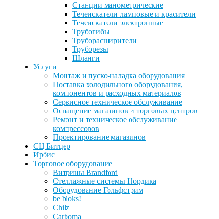
Станции манометрические
Течеискатели ламповые и красители
Течеискатели электронные
Трубогибы
Труборасширители
Труборезы
Шланги
Услуги
Монтаж и пуско-наладка оборудования
Поставка холодильного оборудования,
компонентов и расходных материалов
Сервисное техническое обслуживание
Оснащение магазинов и торговых центров
Ремонт и техническое обслуживание
компрессоров
Проектирование магазинов
СЦ Битцер
Ирбис
Торговое оборудование
Витрины Brandford
Стеллажные системы Нордика
Оборудование Гольфстрим
be bloks!
Chilz
Carboma