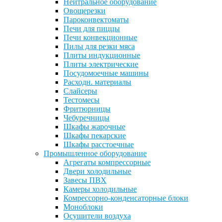
Нейтральное оборудование
Овощерезки
Пароконвектоматы
Печи для пиццы
Печи конвекционные
Пилы для резки мяса
Плиты индукционные
Плиты электрические
Посудомоечные машины
Расходн. материалы
Слайсеры
Тестомесы
Фритюрницы
Чебуречницы
Шкафы жарочные
Шкафы пекарские
Шкафы расстоечные
Промышленное оборудование
Агрегаты компрессорные
Двери холодильные
Завесы ПВХ
Камеры холодильные
Комрессорно-конденсаторные блоки
Моноблоки
Осушители воздуха