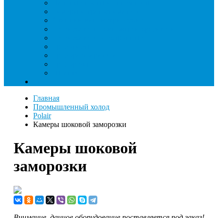
Паячные посты и огнезащита
Римеры и гратосниматели
Станции манометрические
Течеискатели ламповые и красители
Течеискатели электронные
Трубогибы
Труборасширители
Труборезы
Шланги
Еще
Главная
Промышленный холод
Polair
Камеры шоковой заморозки
Камеры шоковой
заморозки
Внимание, данное оборудование поставляется под заказ!