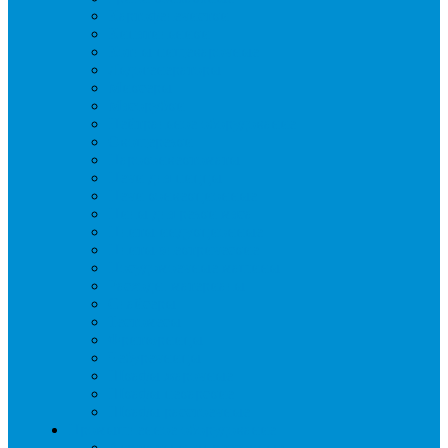
Картофелечистки
Кипятильники
Котлы пищеварочные
Льдогенераторы
Миксеры
Мясорубки
Нейтральное оборудование
Овощерезки
Пароконвектоматы
Печи для пиццы
Печи конвекционные
Пилы для резки мяса
Плиты индукционные
Плиты электрические
Посудомоечные машины
Расходн. материалы
Слайсеры
Тестомесы
Фритюрницы
Чебуречницы
Шкафы жарочные
Шкафы пекарские
Шкафы расстоечные
Промышленное оборудование
Агрегаты компрессорные