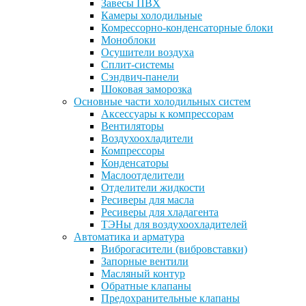
Завесы ПВХ
Камеры холодильные
Комрессорно-конденсаторные блоки
Моноблоки
Осушители воздуха
Сплит-системы
Сэндвич-панели
Шоковая заморозка
Основные части холодильных систем
Аксессуары к компрессорам
Вентиляторы
Воздухоохладители
Компрессоры
Конденсаторы
Маслоотделители
Отделители жидкости
Ресиверы для масла
Ресиверы для хладагента
ТЭНы для воздухоохладителей
Автоматика и арматура
Виброгасители (вибровставки)
Запорные вентили
Масляный контур
Обратные клапаны
Предохранительные клапаны