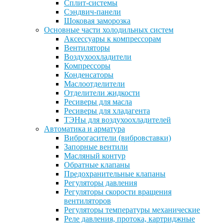
Сплит-системы
Сэндвич-панели
Шоковая заморозка
Основные части холодильных систем
Аксессуары к компрессорам
Вентиляторы
Воздухоохладители
Компрессоры
Конденсаторы
Маслоотделители
Отделители жидкости
Ресиверы для масла
Ресиверы для хладагента
ТЭНы для воздухоохладителей
Автоматика и арматура
Виброгасители (вибровставки)
Запорные вентили
Масляный контур
Обратные клапаны
Предохранительные клапаны
Регуляторы давления
Регуляторы скорости вращения
вентиляторов
Регуляторы температуры механические
Реле давления, протока, картриджные