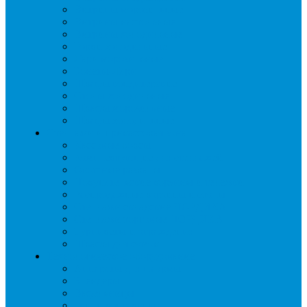
Витрины морозильные
Витрины настольные
Витрины холодильные
Горки холодильные
Лари морозильные
Бонеты-Лари
Шкафы кондитерские
Столы холодильные
Шкафы морозильные
Шкафы холодильные
Стеллажи и прикассовая зона
Кассовые боксы
Комплектующие для стеллажей
Овощные развалы
Покупательские корзины и тележки
Распродажные корзины и столы
Стеллажи складские НОРДИКА
Стеллажи торговые НОРДИКА
Турникеты и ограждения
Шкафы для сумок
Технологическое оборудование
Аппараты для шаурмы
Блендеры
Вафельницы
Грили контактные