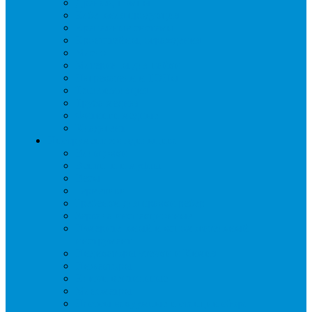
Дренаж, помпы
Кабельная продукция
Крепежные системы
Кронштейны, ограждения
Масло
Материалы для пайки
Нагреватели и ТЭНы
Теплоизоляция
Труба медная
Фитинги медные
Хладагент
Инструмент холодильщика
Вальцовки
Вентили и муфты
Весы
Герметики
Гребенки для правки ребер
Зеркала инспекционные
Измерительный и вспомогательный
инструмент
Индикаторы утечки и Химия
Инжекторы
Ключи вентильные
Манометры
Насосы вакуумные и станции сбора