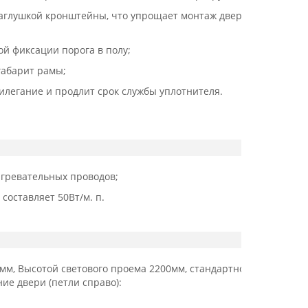
заглушкой кронштейны, что упрощает монтаж дверного
ой фиксации порога в полу;
габарит рамы;
илегание и продлит срок службы уплотнителя.
гревательных проводов;
составляет 50Вт/м. п.
мм, Высотой светового проема 2200мм, стандартной
е двери (петли справо):