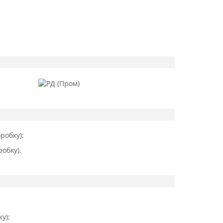
робку);
обку).
у);