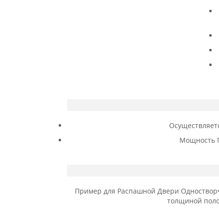
Осуществляет
Мощность П
Пример для Распашной Двери Одностворча
толщиной поло