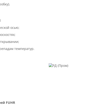
обку).
l
еской осью;
лоскостях;
открывании;
репадам температур.
;
рей FUHR