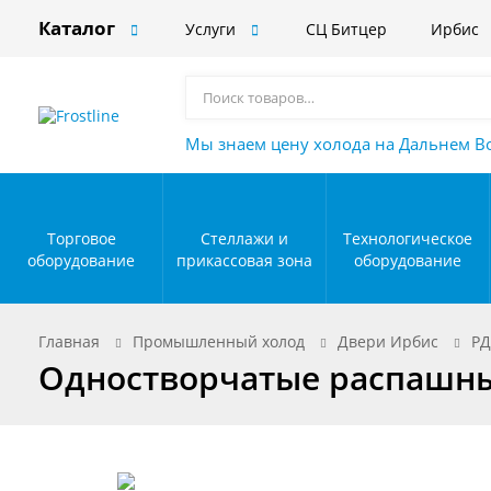
Каталог
Услуги
СЦ Битцер
Ирбис
Мы знаем цену холода на Дальнем В
Торговое
Стеллажи и
Технологическое
оборудование
прикассовая зона
оборудование
Главная
Промышленный холод
Двери Ирбис
РД
Одностворчатые распашны