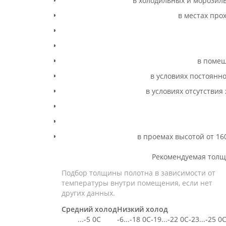
в холодильных и морозиль
в местах про
в помещ
в условиях постоянн
в условиях отсутстви
в проемах высотой от 160
Рекомендуемая толщ
Подбор толщины полотна в зависимости от
температуры внутри помещения, если нет
других данных.
Средний холод
Низкий холод
...-5 0C
-6...-18 0C
-19...-22 0C
-23...-25 0