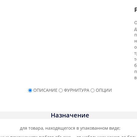
О
д
п
н
о
т
т
б
п
в
ОПИСАНИЕ
ФУРНИТУРА
ОПЦИИ
Назначение
для товара, находящегося в упакованном виде;