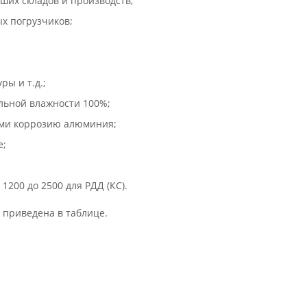
ших складов и производств;
х погрузчиков;
ры и т.д.;
льной влажности 100%;
ими коррозию алюминия;
е;
1200 до 2500 для РДД (КС).
 приведена в таблице.