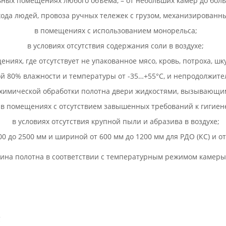
ных помещениях любого объема, – от небольших камер до боль
хода людей, провоза ручных тележек с грузом, механизированны
в помещениях с использованием монорельса;
в условиях отсутствия содержания соли в воздухе;
ениях, где отсутствует не упакованное мясо, кровь, потроха, шку
ой 80% влажности и температуры от -35…+55°С, и непродолжите
я химической обработки полотна двери жидкостями, вызывающ
в помещениях с отсутствием завышенных требований к гигиен
в условиях отсутствия крупной пыли и абразива в воздухе;
0 до 2500 мм и шириной от 600 мм до 1200 мм для РДО (КС) и от 
ина полотна в соответствии с температурным режимом камеры
C