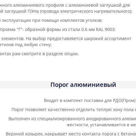
анного алюминиевого профиля с алюминиевой заглушкой для
й заглушкой ПЭНа (провода электрического нагревательного);
е эксплуатации при помощи комплектов уголков;
проема "Г"- образной формы из стали 0.6 мм RAL 9003;
х элементов. На выбор предоставляется широкий ассортимент
етизов под любую стену;
антах рам смотрите в разделе опции.
Порог алюминиевый
Входит в комплект поставки для РДО(Пром
Порог позволяет качественно отделить теплую зону пола о
Выполнен из специализированного анодированного алюми
жесткости, устанавливается в м
Верхний козырек, накрывает место контакта порога с бетоно