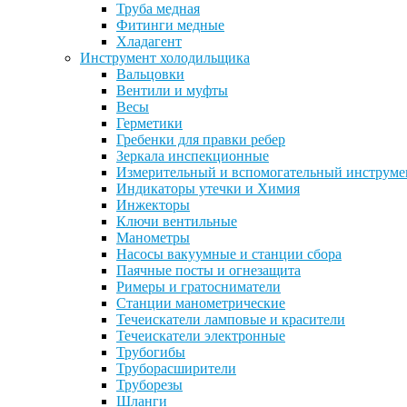
Труба медная
Фитинги медные
Хладагент
Инструмент холодильщика
Вальцовки
Вентили и муфты
Весы
Герметики
Гребенки для правки ребер
Зеркала инспекционные
Измерительный и вспомогательный инструме
Индикаторы утечки и Химия
Инжекторы
Ключи вентильные
Манометры
Насосы вакуумные и станции сбора
Паячные посты и огнезащита
Римеры и гратосниматели
Станции манометрические
Течеискатели ламповые и красители
Течеискатели электронные
Трубогибы
Труборасширители
Труборезы
Шланги