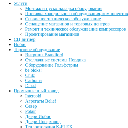
Услуги
Монтаж и пуско-наладка оборудования
Поставка холодильного оборудования, компонентов
Сервисное техническое обслуживание
Оснащение магазинов и торговых центров
Ремонт и техническое обслуживание компрессоров
Проектирование магазинов
СЦ Битцер
Ирбис
Торговое оборудование
Витрины Brandford
Стеллажные системы Нордика
Оборудование Гольфстрим
be bloks!
Chilz
Carboma
Dazzl
Промышленный холод
Intercold
Агрегаты Belief
Север
Polair
Двери Ирбис
Двери Профхолод
Теплоизоляция K-FLEX