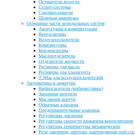
Осушители воздуха
Сплит-системы
Сэндвич-панели
Шоковая заморозка
Основные части холодильных систем
Аксессуары к компрессорам
Вентиляторы
Воздухоохладители
Компрессоры
Конденсаторы
Маслоотделители
Отделители жидкости
Ресиверы для масла
Ресиверы для хладагента
ТЭНы для воздухоохладителей
Автоматика и арматура
Виброгасители (вибровставки)
Запорные вентили
Масляный контур
Обратные клапаны
Предохранительные клапаны
Регуляторы давления
Регуляторы скорости вращения вентиляторов
Регуляторы температуры механические
Реле давления, протока, картриджные прессо