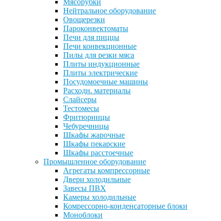
Мясорубки
Нейтральное оборудование
Овощерезки
Пароконвектоматы
Печи для пиццы
Печи конвекционные
Пилы для резки мяса
Плиты индукционные
Плиты электрические
Посудомоечные машины
Расходн. материалы
Слайсеры
Тестомесы
Фритюрницы
Чебуречницы
Шкафы жарочные
Шкафы пекарские
Шкафы расстоечные
Промышленное оборудование
Агрегаты компрессорные
Двери холодильные
Завесы ПВХ
Камеры холодильные
Комрессорно-конденсаторные блоки
Моноблоки