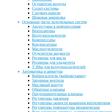
Осушители воздуха
Сплит-системы
Сэндвич-панели
Шоковая заморозка
Основные части холодильных систем
Аксессуары к компрессорам
Вентиляторы
Воздухоохладители
Компрессоры
Конденсаторы
Маслоотделители
Отделители жидкости
Ресиверы для масла
Ресиверы для хладагента
ТЭНы для воздухоохладителей
Автоматика и арматура
Виброгасители (вибровставки)
Запорные вентили
Масляный контур
Обратные клапаны
Предохранительные клапаны
Регуляторы давления
Регуляторы скорости вращения вентиляторов
Регуляторы температуры механические
Реле давления, протока, картриджные прессо