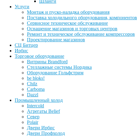
Шланги
Услуги
Монтаж и пуско-наладка оборудования
Поставка холодильного оборудования, компонентов
Сервисное техническое обслуживание
Оснащение магазинов и торговых центров
Ремонт и техническое обслуживание компрессоров
Проектирование магазинов
СЦ Битцер
Ирбис
Торговое оборудование
Витрины Brandford
Стеллажные системы Нордика
Оборудование Гольфстрим
be bloks!
Chilz
Carboma
Dazzl
Промышленный холод
Intercold
Агрегаты Belief
Север
Polair
Двери Ирбис
Двери Профхолод