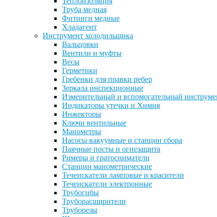
Теплоизоляция
Труба медная
Фитинги медные
Хладагент
Инструмент холодильщика
Вальцовки
Вентили и муфты
Весы
Герметики
Гребенки для правки ребер
Зеркала инспекционные
Измерительный и вспомогательный инструме
Индикаторы утечки и Химия
Инжекторы
Ключи вентильные
Манометры
Насосы вакуумные и станции сбора
Паячные посты и огнезащита
Римеры и гратосниматели
Станции манометрические
Течеискатели ламповые и красители
Течеискатели электронные
Трубогибы
Труборасширители
Труборезы