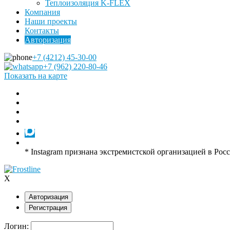
Теплоизоляция K-FLEX
Компания
Наши проекты
Контакты
Авторизация
+7 (4212) 45-30-00
+7 (962) 220-80-46
Показать на карте
* Instagram признана экстремистской организацией в Рос
X
Авторизация
Регистрация
Логин: