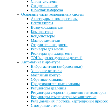
Сплит-системы
Сэндвич-панели
Шоковая заморозка
Основные части холодильных систем
Аксессуары к компрессорам
Вентиляторы
Воздухоохладители
Компрессоры
Конденсаторы
Маслоотделители
Отделители жидкости
Ресиверы для масла
Ресиверы для хладагента
ТЭНы для воздухоохладителей
Автоматика и арматура
Виброгасители (вибровставки)
Запорные вентили
Масляный контур
Обратные клапаны
Предохранительные клапаны
Регуляторы давления
Регуляторы скорости вращения вентиляторов
Регуляторы температуры механические
Реле давления, протока, картриджные прессо
Смотровые стекла