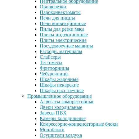
Нейтральное оборудование
Овощерезки
Пароконвектоматы
Печи для пиццы
Печи конвекционные
Пилы для резки мяса
Плиты индукционные
Плиты электрические
Посудомоечные машины
Расходн. материалы
Слайсеры
Тестомесы
Фритюрницы
Чебуречницы
Шкафы жарочные
Шкафы пекарские
Шкафы расстоечные
Промышленное оборудование
Агрегаты компрессорные
Двери холодильные
Завесы ПВХ
Камеры холодильные
Комрессорно-конденсаторные блоки
Моноблоки
Осушители воздуха