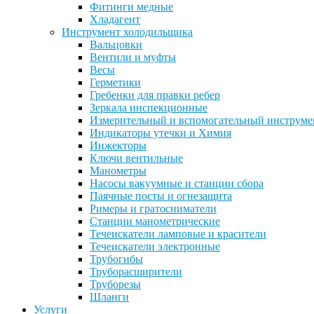
Фитинги медные
Хладагент
Инструмент холодильщика
Вальцовки
Вентили и муфты
Весы
Герметики
Гребенки для правки ребер
Зеркала инспекционные
Измерительный и вспомогательный инструме
Индикаторы утечки и Химия
Инжекторы
Ключи вентильные
Манометры
Насосы вакуумные и станции сбора
Паячные посты и огнезащита
Римеры и гратосниматели
Станции манометрические
Течеискатели ламповые и красители
Течеискатели электронные
Трубогибы
Труборасширители
Труборезы
Шланги
Услуги