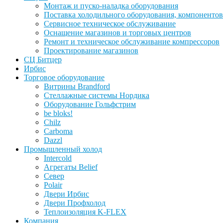
Монтаж и пуско-наладка оборудования
Поставка холодильного оборудования, компонентов
Сервисное техническое обслуживание
Оснащение магазинов и торговых центров
Ремонт и техническое обслуживание компрессоров
Проектирование магазинов
СЦ Битцер
Ирбис
Торговое оборудование
Витрины Brandford
Стеллажные системы Нордика
Оборудование Гольфстрим
be bloks!
Chilz
Carboma
Dazzl
Промышленный холод
Intercold
Агрегаты Belief
Север
Polair
Двери Ирбис
Двери Профхолод
Теплоизоляция K-FLEX
Компания