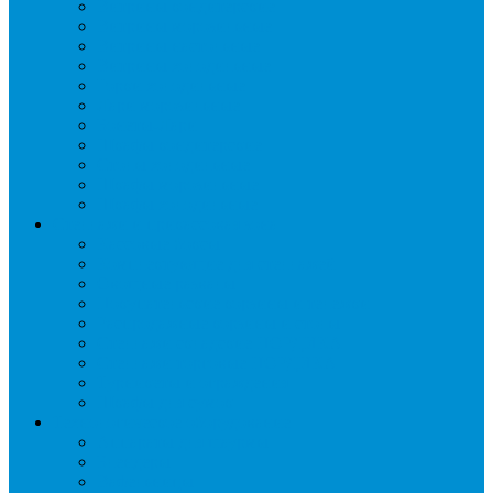
Витрины кондитерские
Витрины морозильные
Витрины настольные
Витрины холодильные
Горки холодильные
Лари морозильные
Бонеты-Лари
Шкафы кондитерские
Столы холодильные
Шкафы морозильные
Шкафы холодильные
Стеллажи и прикассовая зона
Кассовые боксы
Комплектующие для стеллажей
Овощные развалы
Покупательские корзины и тележки
Распродажные корзины и столы
Стеллажи складские НОРДИКА
Стеллажи торговые НОРДИКА
Турникеты и ограждения
Шкафы для сумок
Технологическое оборудование
Аппараты для шаурмы
Блендеры
Вафельницы