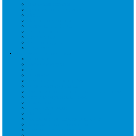
Крепежные системы
Кронштейны, ограждения
Масло
Материалы для пайки
Нагреватели и ТЭНы
Теплоизоляция
Труба медная
Фитинги медные
Хладагент
Инструмент холодильщика
Вальцовки
Вентили и муфты
Весы
Герметики
Гребенки для правки ребер
Зеркала инспекционные
Измерительный и вспомогательный инструмент
Индикаторы утечки и Химия
Инжекторы
Ключи вентильные
Манометры
Насосы вакуумные и станции сбора
Паячные посты и огнезащита
Римеры и гратосниматели
Станции манометрические