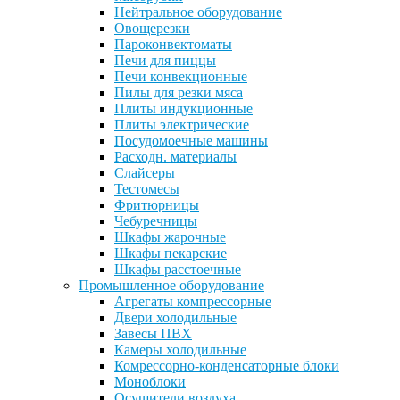
Нейтральное оборудование
Овощерезки
Пароконвектоматы
Печи для пиццы
Печи конвекционные
Пилы для резки мяса
Плиты индукционные
Плиты электрические
Посудомоечные машины
Расходн. материалы
Слайсеры
Тестомесы
Фритюрницы
Чебуречницы
Шкафы жарочные
Шкафы пекарские
Шкафы расстоечные
Промышленное оборудование
Агрегаты компрессорные
Двери холодильные
Завесы ПВХ
Камеры холодильные
Комрессорно-конденсаторные блоки
Моноблоки
Осушители воздуха