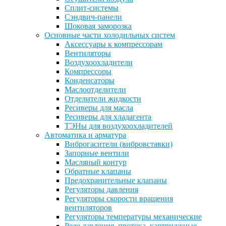
Сплит-системы
Сэндвич-панели
Шоковая заморозка
Основные части холодильных систем
Аксессуары к компрессорам
Вентиляторы
Воздухоохладители
Компрессоры
Конденсаторы
Маслоотделители
Отделители жидкости
Ресиверы для масла
Ресиверы для хладагента
ТЭНы для воздухоохладителей
Автоматика и арматура
Виброгасители (вибровставки)
Запорные вентили
Масляный контур
Обратные клапаны
Предохранительные клапаны
Регуляторы давления
Регуляторы скорости вращения
вентиляторов
Регуляторы температуры механические
Реле давления, протока, картриджные