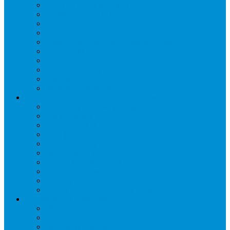
Агрегаты компрессорные
Двери холодильные
Завесы ПВХ
Камеры холодильные
Комрессорно-конденсаторные блоки
Моноблоки
Осушители воздуха
Сплит-системы
Сэндвич-панели
Шоковая заморозка
Основные части холодильных систем
Аксессуары к компрессорам
Вентиляторы
Воздухоохладители
Компрессоры
Конденсаторы
Маслоотделители
Отделители жидкости
Ресиверы для масла
Ресиверы для хладагента
ТЭНы для воздухоохладителей
Автоматика и арматура
Виброгасители (вибровставки)
Запорные вентили
Масляный контур