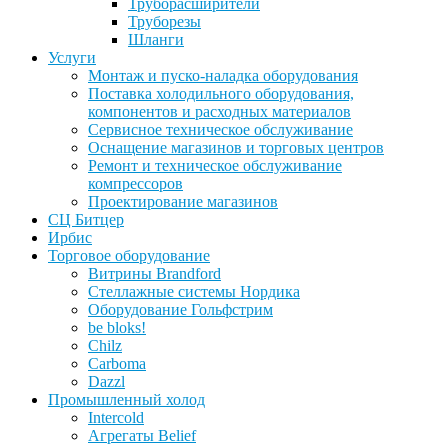
Труборасширители
Труборезы
Шланги
Услуги
Монтаж и пуско-наладка оборудования
Поставка холодильного оборудования,
компонентов и расходных материалов
Сервисное техническое обслуживание
Оснащение магазинов и торговых центров
Ремонт и техническое обслуживание
компрессоров
Проектирование магазинов
СЦ Битцер
Ирбис
Торговое оборудование
Витрины Brandford
Стеллажные системы Нордика
Оборудование Гольфстрим
be bloks!
Chilz
Carboma
Dazzl
Промышленный холод
Intercold
Агрегаты Belief