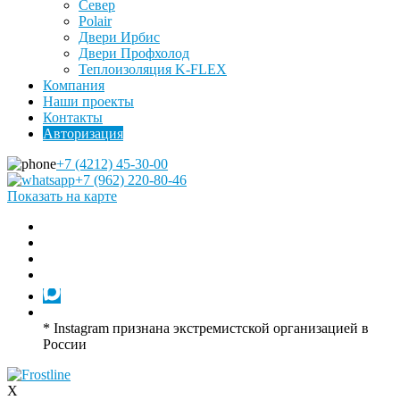
Север
Polair
Двери Ирбис
Двери Профхолод
Теплоизоляция K-FLEX
Компания
Наши проекты
Контакты
Авторизация
+7 (4212) 45-30-00
+7 (962) 220-80-46
Показать на карте
* Instagram признана экстремистской организацией в
России
X