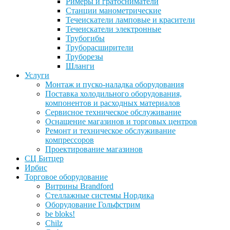
Римеры и гратосниматели
Станции манометрические
Течеискатели ламповые и красители
Течеискатели электронные
Трубогибы
Труборасширители
Труборезы
Шланги
Услуги
Монтаж и пуско-наладка оборудования
Поставка холодильного оборудования,
компонентов и расходных материалов
Сервисное техническое обслуживание
Оснащение магазинов и торговых центров
Ремонт и техническое обслуживание
компрессоров
Проектирование магазинов
СЦ Битцер
Ирбис
Торговое оборудование
Витрины Brandford
Стеллажные системы Нордика
Оборудование Гольфстрим
be bloks!
Chilz