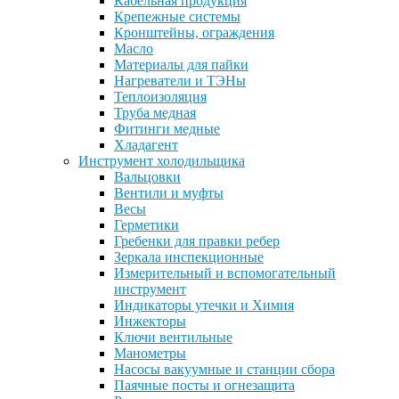
Кабельная продукция
Крепежные системы
Кронштейны, ограждения
Масло
Материалы для пайки
Нагреватели и ТЭНы
Теплоизоляция
Труба медная
Фитинги медные
Хладагент
Инструмент холодильщика
Вальцовки
Вентили и муфты
Весы
Герметики
Гребенки для правки ребер
Зеркала инспекционные
Измерительный и вспомогательный
инструмент
Индикаторы утечки и Химия
Инжекторы
Ключи вентильные
Манометры
Насосы вакуумные и станции сбора
Паячные посты и огнезащита