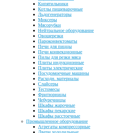
Кипятильники
Котлы пищеварочные
Льдогенераторы
Миксеры
Мясорубки
Нейтральное оборудование
Овощерезки
Пароконвектоматы
Печи для пиццы
Печи конвекционные
Пилы для резки мяса
Плиты индукционные
Плиты электрические
Посудомоечные машины
Расходн. материалы
Слайсеры
Тестомесы
Фритюрницы
Чебуречницы
Шкафы жарочные
Шкафы пекарские
Шкафы расстоечные
Промышленное оборудование
Агрегаты компрессорные
Двери холодильные