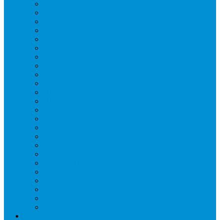
Грили контактные
Картофелечистки
Кипятильники
Котлы пищеварочные
Льдогенераторы
Миксеры
Мясорубки
Нейтральное оборудование
Овощерезки
Пароконвектоматы
Печи для пиццы
Печи конвекционные
Пилы для резки мяса
Плиты индукционные
Плиты электрические
Посудомоечные машины
Расходн. материалы
Слайсеры
Тестомесы
Фритюрницы
Чебуречницы
Шкафы жарочные
Шкафы пекарские
Шкафы расстоечные
Промышленное оборудование