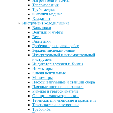
Нагреватели и ТЭНы
Теплоизоляция
Труба медная
Фитинги медные
Хладагент
Инструмент холодильщика
Вальцовки
Вентили и муфты
Весы
Герметики
Гребенки для правки ребер
Зеркала инспекционные
Измерительный и вспомогательный
инструмент
Индикаторы утечки и Химия
Инжекторы
Ключи вентильные
Манометры
Насосы вакуумные и станции сбора
Паячные посты и огнезащита
Римеры и гратосниматели
Станции манометрические
Течеискатели ламповые и красители
Течеискатели электронные
Трубогибы