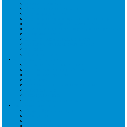
Обратные клапаны
Предохранительные клапаны
Регуляторы давления
Регуляторы скорости вращения вентиляторов
Регуляторы температуры механические
Реле давления, протока, картриджные прессостаты
Смотровые стекла
Соленоидные клапаны и катушки
Терморегулирующие вентили (ТРВ)
Фильтры
Шумоглушители
Электрика и электроника
Автоматические выключатели
Датчики давления (преобразователи)
Датчики температуры
Контакторы
Переключатели и лампы сигнальные
Таймеры и реле
Щиты управления
Электронные контроллеры
Расходные материалы
Вибро- Шумо- Изоляция
Гайки, штуцеры
Дренаж, помпы
Кабельная продукция