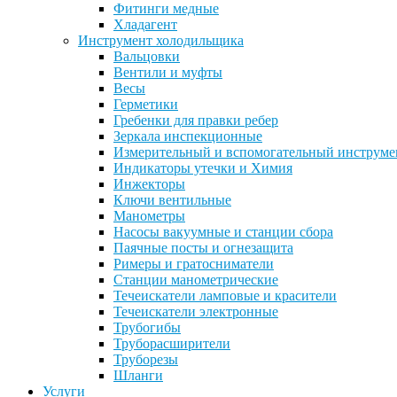
Фитинги медные
Хладагент
Инструмент холодильщика
Вальцовки
Вентили и муфты
Весы
Герметики
Гребенки для правки ребер
Зеркала инспекционные
Измерительный и вспомогательный инструме
Индикаторы утечки и Химия
Инжекторы
Ключи вентильные
Манометры
Насосы вакуумные и станции сбора
Паячные посты и огнезащита
Римеры и гратосниматели
Станции манометрические
Течеискатели ламповые и красители
Течеискатели электронные
Трубогибы
Труборасширители
Труборезы
Шланги
Услуги