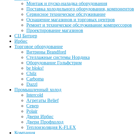
Монтаж и пуско-наладка оборудования
Поставка холодильного оборудования, компонентов
Сервисное техническое обслуживание
Оснащение магазинов и торговых центров
Ремонт и техническое обслуживание компрессоров
Проектирование магазинов
СЦ Битцер
Ирбис
Торговое оборудование
Витрины Brandford
Стеллажные системы Нордика
Оборудование Гольфстрим
be bloks!
Chilz
Carboma
Dazzl
Промышленный холод
Intercold
Агрегаты Belief
Север
Polair
Двери Ирбис
Двери Профхолод
Теплоизоляция K-FLEX
Компания