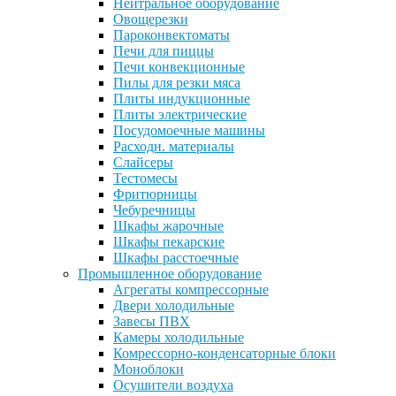
Нейтральное оборудование
Овощерезки
Пароконвектоматы
Печи для пиццы
Печи конвекционные
Пилы для резки мяса
Плиты индукционные
Плиты электрические
Посудомоечные машины
Расходн. материалы
Слайсеры
Тестомесы
Фритюрницы
Чебуречницы
Шкафы жарочные
Шкафы пекарские
Шкафы расстоечные
Промышленное оборудование
Агрегаты компрессорные
Двери холодильные
Завесы ПВХ
Камеры холодильные
Комрессорно-конденсаторные блоки
Моноблоки
Осушители воздуха