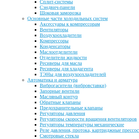
Сплит-системы
Сэндвич-панели
Шоковая заморозка
Основные части холодильных систем
Аксессуары к компрессорам
Вентиляторы
Воздухоохладители
Компрессоры
Конденсаторы
Маслоотделители
Отделители жидкости
Ресиверы для масла
Ресиверы для хладагента
ТЭНы для воздухоохладителей
Автоматика и арматура
Виброгасители (вибровставки)
Запорные вентили
Масляный контур
Обратные клапаны
Предохранительные клапаны
Регуляторы давления
Регуляторы скорости вращения вентиляторов
Регуляторы температуры механические
Реле давления, протока, картриджные прессо
Смотровые стекла