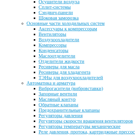
Осушители воздуха
Сплит-системы
Сэндвич-панели
Шоковая заморозка
Основные части холодильных систем
Аксессуары к компрессорам
Вентиляторы
Воздухоохладители
Компрессоры
Конденсаторы
Маслоотделители
Отделители жидкости
Ресиверы для масла
Ресиверы для хладагента
ТЭНы для воздухоохладителей
Автоматика и арматура
Виброгасители (вибровставки)
Запорные вентили
Масляный контур
Обратные клапаны
Предохранительные клапаны
Регуляторы давления
Регуляторы скорости вращения вентиляторов
Регуляторы температуры механические
Реле давления, протока, картриджные прессо