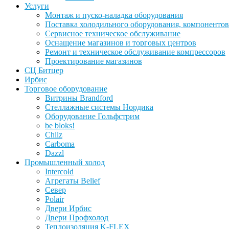
Услуги
Монтаж и пуско-наладка оборудования
Поставка холодильного оборудования, компонентов
Сервисное техническое обслуживание
Оснащение магазинов и торговых центров
Ремонт и техническое обслуживание компрессоров
Проектирование магазинов
СЦ Битцер
Ирбис
Торговое оборудование
Витрины Brandford
Стеллажные системы Нордика
Оборудование Гольфстрим
be bloks!
Chilz
Carboma
Dazzl
Промышленный холод
Intercold
Агрегаты Belief
Север
Polair
Двери Ирбис
Двери Профхолод
Теплоизоляция K-FLEX