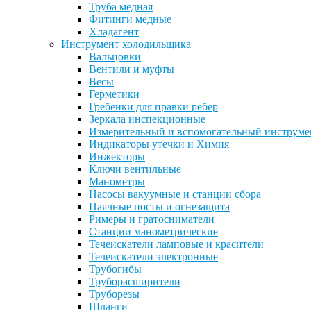
Труба медная
Фитинги медные
Хладагент
Инструмент холодильщика
Вальцовки
Вентили и муфты
Весы
Герметики
Гребенки для правки ребер
Зеркала инспекционные
Измерительный и вспомогательный инструме
Индикаторы утечки и Химия
Инжекторы
Ключи вентильные
Манометры
Насосы вакуумные и станции сбора
Паячные посты и огнезащита
Римеры и гратосниматели
Станции манометрические
Течеискатели ламповые и красители
Течеискатели электронные
Трубогибы
Труборасширители
Труборезы
Шланги