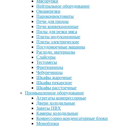
Мясорубки
Нейтральное оборудование
Овощерезки
Пароконвектоматы
Печи для пиццы
Печи конвекционные
Пилы для резки мяса
Плиты индукционные
Плиты электрические
Посудомоечные машины
Расходн. материалы
Слайсеры
Тестомесы
Фритюрницы
Чебуречницы
Шкафы жарочные
Шкафы пекарские
Шкафы расстоечные
Промышленное оборудование
Агрегаты компрессорные
Двери холодильные
Завесы ПВХ
Камеры холодильные
Комрессорно-конденсаторные блоки
Моноблоки