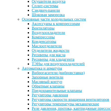
Осушители воздуха
Сплит-системы
Сэндвич-панели
Шоковая заморозка
Основные части холодильных систем
Аксессуары к компрессорам
Вентиляторы
Воздухоохладители
Компрессоры
Конденсаторы
Маслоотделители
Отделители жидкости
Ресиверы для масла
Ресиверы для хладагента
ТЭНы для воздухоохладителей
Автоматика и арматура
Виброгасители (вибровставки)
Запорные вентили
Масляный контур
Обратные клапаны
Предохранительные клапаны
Регуляторы давления
Регуляторы скорости вращения вентиляторов
Регуляторы температуры механические
Реле давления, протока, картриджные прессо