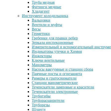
Труба медная
Фитинги медные
Хладагент
Инструмент холодильщика
Вальцовки
Вентили и муфты
Весы
Герметики
Гребенки для правки ребер
Зеркала инспекционные
Измерительный и вспомогательный инструме
Индикаторы утечки и Химия
Инжекторы
Ключи вентильные
Манометры
Насосы вакуумные и станции сбора
Паячные посты и огнезащита
Римеры и гратосниматели
Станции манометрические
Течеискатели ламповые и красители
Течеискатели электронные
Трубогибы
Труборасширители
Труборезы
Шланги