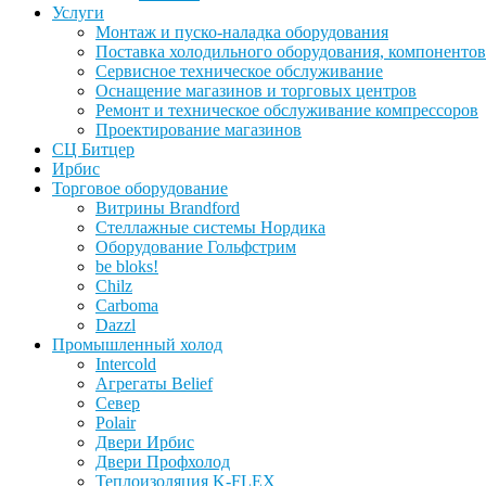
Услуги
Монтаж и пуско-наладка оборудования
Поставка холодильного оборудования, компонентов
Сервисное техническое обслуживание
Оснащение магазинов и торговых центров
Ремонт и техническое обслуживание компрессоров
Проектирование магазинов
СЦ Битцер
Ирбис
Торговое оборудование
Витрины Brandford
Стеллажные системы Нордика
Оборудование Гольфстрим
be bloks!
Chilz
Carboma
Dazzl
Промышленный холод
Intercold
Агрегаты Belief
Север
Polair
Двери Ирбис
Двери Профхолод
Теплоизоляция K-FLEX