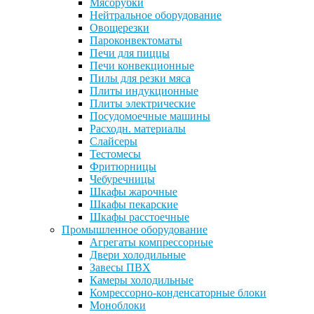
Мясорубки
Нейтральное оборудование
Овощерезки
Пароконвектоматы
Печи для пиццы
Печи конвекционные
Пилы для резки мяса
Плиты индукционные
Плиты электрические
Посудомоечные машины
Расходн. материалы
Слайсеры
Тестомесы
Фритюрницы
Чебуречницы
Шкафы жарочные
Шкафы пекарские
Шкафы расстоечные
Промышленное оборудование
Агрегаты компрессорные
Двери холодильные
Завесы ПВХ
Камеры холодильные
Комрессорно-конденсаторные блоки
Моноблоки