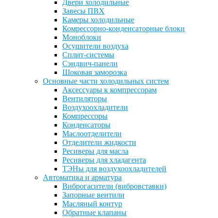
Двери холодильные
Завесы ПВХ
Камеры холодильные
Комрессорно-конденсаторные блоки
Моноблоки
Осушители воздуха
Сплит-системы
Сэндвич-панели
Шоковая заморозка
Основные части холодильных систем
Аксессуары к компрессорам
Вентиляторы
Воздухоохладители
Компрессоры
Конденсаторы
Маслоотделители
Отделители жидкости
Ресиверы для масла
Ресиверы для хладагента
ТЭНы для воздухоохладителей
Автоматика и арматура
Виброгасители (вибровставки)
Запорные вентили
Масляный контур
Обратные клапаны