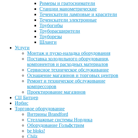
Римеры и гратосниматели
Станции манометрические
Течеискатели ламповые и красители
Течеискатели электронные
Трубогибы
Труборасширители
Труборезы
Шланги
Услуги
Монтаж и пуско-наладка оборудования
Поставка холодильного оборудования,
компонентов и расходных материалов
Сервисное техническое обслуживание
Оснащение магазинов и торговых центров
Ремонт и техническое обслуживание
компрессоров
Проектирование магазинов
СЦ Битцер
Ирбис
Торговое оборудование
Витрины Brandford
Стеллажные системы Нордика
Оборудование Гольфстрим
be bloks!
Chilz