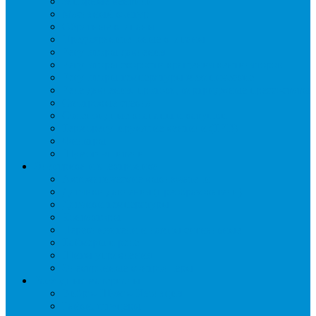
Запорные вентили
Масляный контур
Обратные клапаны
Предохранительные клапаны
Регуляторы давления
Регуляторы скорости вращения вентиляторов
Регуляторы температуры механические
Реле давления, протока, картриджные прессостаты
Смотровые стекла
Соленоидные клапаны и катушки
Терморегулирующие вентили (ТРВ)
Фильтры
Шумоглушители
Электрика и электроника
Автоматические выключатели
Датчики давления (преобразователи)
Датчики температуры
Контакторы
Переключатели и лампы сигнальные
Таймеры и реле
Щиты управления
Электронные контроллеры
Расходные материалы
Вибро- Шумо- Изоляция
Гайки, штуцеры