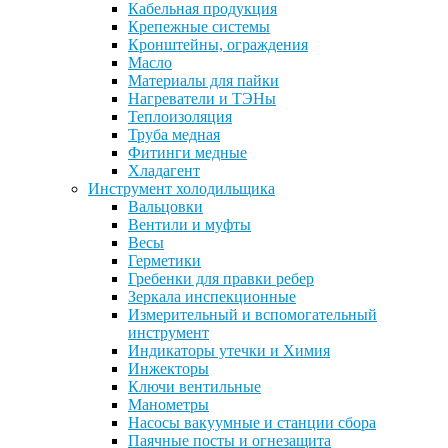
Кабельная продукция
Крепежные системы
Кронштейны, ограждения
Масло
Материалы для пайки
Нагреватели и ТЭНы
Теплоизоляция
Труба медная
Фитинги медные
Хладагент
Инструмент холодильщика
Вальцовки
Вентили и муфты
Весы
Герметики
Гребенки для правки ребер
Зеркала инспекционные
Измерительный и вспомогательный
инструмент
Индикаторы утечки и Химия
Инжекторы
Ключи вентильные
Манометры
Насосы вакуумные и станции сбора
Паячные посты и огнезащита