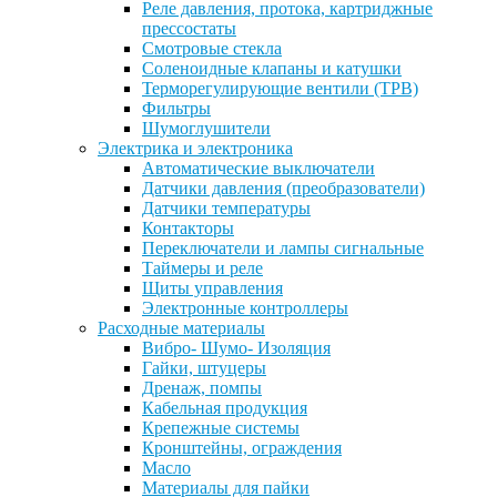
Реле давления, протока, картриджные
прессостаты
Смотровые стекла
Соленоидные клапаны и катушки
Терморегулирующие вентили (ТРВ)
Фильтры
Шумоглушители
Электрика и электроника
Автоматические выключатели
Датчики давления (преобразователи)
Датчики температуры
Контакторы
Переключатели и лампы сигнальные
Таймеры и реле
Щиты управления
Электронные контроллеры
Расходные материалы
Вибро- Шумо- Изоляция
Гайки, штуцеры
Дренаж, помпы
Кабельная продукция
Крепежные системы
Кронштейны, ограждения
Масло
Материалы для пайки