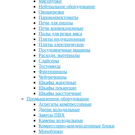
Мясорубки
Нейтральное оборудование
Овощерезки
Пароконвектоматы
Печи для пиццы
Печи конвекционные
Пилы для резки мяса
Плиты индукционные
Плиты электрические
Посудомоечные машины
Расходн. материалы
Слайсеры
Тестомесы
Фритюрницы
Чебуречницы
Шкафы жарочные
Шкафы пекарские
Шкафы расстоечные
Промышленное оборудование
Агрегаты компрессорные
Двери холодильные
Завесы ПВХ
Камеры холодильные
Комрессорно-конденсаторные блоки
Моноблоки