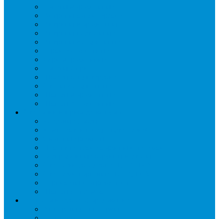
Бонеты морозильные
Витрины кондитерские
Витрины морозильные
Витрины настольные
Витрины холодильные
Горки холодильные
Лари морозильные
Бонеты-Лари
Шкафы кондитерские
Столы холодильные
Шкафы морозильные
Шкафы холодильные
Стеллажи и прикассовая зона
Кассовые боксы
Комплектующие для стеллажей
Овощные развалы
Покупательские корзины и тележки
Распродажные корзины и столы
Стеллажи складские НОРДИКА
Стеллажи торговые НОРДИКА
Турникеты и ограждения
Шкафы для сумок
Технологическое оборудование
Аппараты для шаурмы
Блендеры