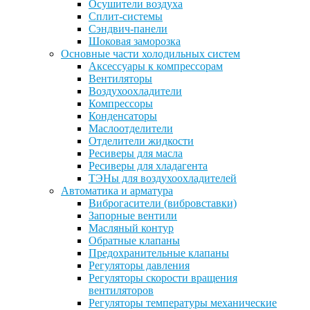
Осушители воздуха
Сплит-системы
Сэндвич-панели
Шоковая заморозка
Основные части холодильных систем
Аксессуары к компрессорам
Вентиляторы
Воздухоохладители
Компрессоры
Конденсаторы
Маслоотделители
Отделители жидкости
Ресиверы для масла
Ресиверы для хладагента
ТЭНы для воздухоохладителей
Автоматика и арматура
Виброгасители (вибровставки)
Запорные вентили
Масляный контур
Обратные клапаны
Предохранительные клапаны
Регуляторы давления
Регуляторы скорости вращения
вентиляторов
Регуляторы температуры механические