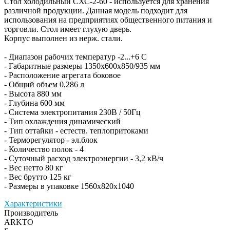
Стол холодильный СХС-2-60 - используется для хранения
различной продукции. Данная модель подходит для
использования на предприятиях общественного питания и
торговли. Стол имеет глухую дверь.
Корпус выполнен из нерж. стали.
- Диапазон рабочих температур -2...+6 C
- Габаритные размеры 1350x600x850/935 мм
- Расположение агрегата боковое
- Общий объем 0,286 л
- Высота 880 мм
- Глубина 600 мм
- Система электропитания 230В / 50Гц
- Тип охлаждения динамический
- Тип оттайки - естеств. теплопритоками
- Терморегулятор - эл.блок
- Количество полок - 4
- Суточный расход электроэнергии - 3,2 кВ/ч
- Вес нетто 80 кг
- Вес брутто 125 кг
- Размеры в упаковке 1560x820x1040
Характеристики
Производитель
ARKTO