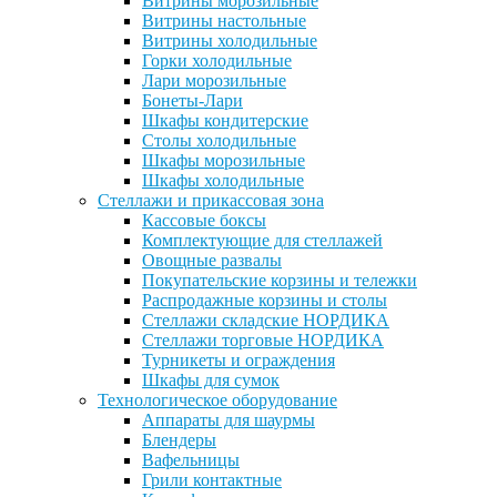
Витрины морозильные
Витрины настольные
Витрины холодильные
Горки холодильные
Лари морозильные
Бонеты-Лари
Шкафы кондитерские
Столы холодильные
Шкафы морозильные
Шкафы холодильные
Стеллажи и прикассовая зона
Кассовые боксы
Комплектующие для стеллажей
Овощные развалы
Покупательские корзины и тележки
Распродажные корзины и столы
Стеллажи складские НОРДИКА
Стеллажи торговые НОРДИКА
Турникеты и ограждения
Шкафы для сумок
Технологическое оборудование
Аппараты для шаурмы
Блендеры
Вафельницы
Грили контактные