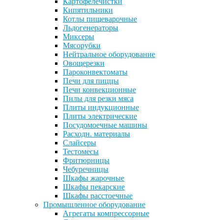
Картофелечистки
Кипятильники
Котлы пищеварочные
Льдогенераторы
Миксеры
Мясорубки
Нейтральное оборудование
Овощерезки
Пароконвектоматы
Печи для пиццы
Печи конвекционные
Пилы для резки мяса
Плиты индукционные
Плиты электрические
Посудомоечные машины
Расходн. материалы
Слайсеры
Тестомесы
Фритюрницы
Чебуречницы
Шкафы жарочные
Шкафы пекарские
Шкафы расстоечные
Промышленное оборудование
Агрегаты компрессорные