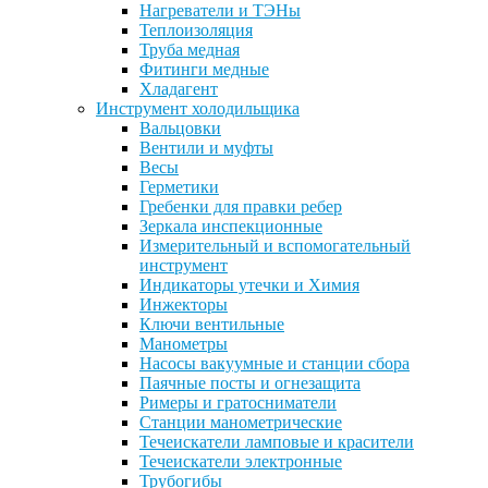
Нагреватели и ТЭНы
Теплоизоляция
Труба медная
Фитинги медные
Хладагент
Инструмент холодильщика
Вальцовки
Вентили и муфты
Весы
Герметики
Гребенки для правки ребер
Зеркала инспекционные
Измерительный и вспомогательный
инструмент
Индикаторы утечки и Химия
Инжекторы
Ключи вентильные
Манометры
Насосы вакуумные и станции сбора
Паячные посты и огнезащита
Римеры и гратосниматели
Станции манометрические
Течеискатели ламповые и красители
Течеискатели электронные
Трубогибы