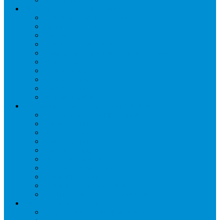
Промышленное оборудование
Агрегаты компрессорные
Двери холодильные
Завесы ПВХ
Камеры холодильные
Комрессорно-конденсаторные блоки
Моноблоки
Осушители воздуха
Сплит-системы
Сэндвич-панели
Шоковая заморозка
Основные части холодильных систем
Аксессуары к компрессорам
Вентиляторы
Воздухоохладители
Компрессоры
Конденсаторы
Маслоотделители
Отделители жидкости
Ресиверы для масла
Ресиверы для хладагента
ТЭНы для воздухоохладителей
Автоматика и арматура
Виброгасители (вибровставки)