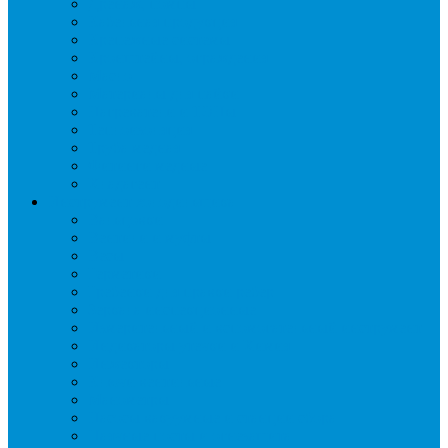
Дренаж, помпы
Кабельная продукция
Крепежные системы
Кронштейны, ограждения
Масло
Материалы для пайки
Нагреватели и ТЭНы
Теплоизоляция
Труба медная
Фитинги медные
Хладагент
Инструмент холодильщика
Вальцовки
Вентили и муфты
Весы
Герметики
Гребенки для правки ребер
Зеркала инспекционные
Измерительный и вспомогательный инструмент
Индикаторы утечки и Химия
Инжекторы
Ключи вентильные
Манометры
Насосы вакуумные и станции сбора
Паячные посты и огнезащита