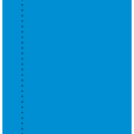
Вафельницы
Грили контактные
Картофелечистки
Кипятильники
Котлы пищеварочные
Льдогенераторы
Миксеры
Мясорубки
Нейтральное оборудование
Овощерезки
Пароконвектоматы
Печи для пиццы
Печи конвекционные
Пилы для резки мяса
Плиты индукционные
Плиты электрические
Посудомоечные машины
Расходн. материалы
Слайсеры
Тестомесы
Фритюрницы
Чебуречницы
Шкафы жарочные
Шкафы пекарские
Шкафы расстоечные