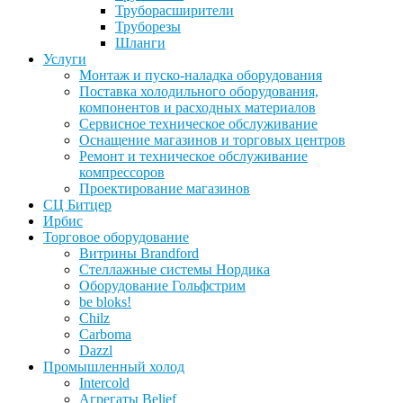
Труборасширители
Труборезы
Шланги
Услуги
Монтаж и пуско-наладка оборудования
Поставка холодильного оборудования,
компонентов и расходных материалов
Сервисное техническое обслуживание
Оснащение магазинов и торговых центров
Ремонт и техническое обслуживание
компрессоров
Проектирование магазинов
СЦ Битцер
Ирбис
Торговое оборудование
Витрины Brandford
Стеллажные системы Нордика
Оборудование Гольфстрим
be bloks!
Chilz
Carboma
Dazzl
Промышленный холод
Intercold
Агрегаты Belief