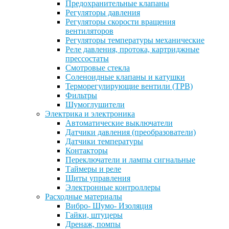
Предохранительные клапаны
Регуляторы давления
Регуляторы скорости вращения
вентиляторов
Регуляторы температуры механические
Реле давления, протока, картриджные
прессостаты
Смотровые стекла
Соленоидные клапаны и катушки
Терморегулирующие вентили (ТРВ)
Фильтры
Шумоглушители
Электрика и электроника
Автоматические выключатели
Датчики давления (преобразователи)
Датчики температуры
Контакторы
Переключатели и лампы сигнальные
Таймеры и реле
Щиты управления
Электронные контроллеры
Расходные материалы
Вибро- Шумо- Изоляция
Гайки, штуцеры
Дренаж, помпы