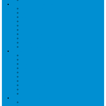
Промышленное оборудование
Агрегаты компрессорные
Двери холодильные
Завесы ПВХ
Камеры холодильные
Комрессорно-конденсаторные блоки
Моноблоки
Осушители воздуха
Сплит-системы
Сэндвич-панели
Шоковая заморозка
Основные части холодильных систем
Аксессуары к компрессорам
Вентиляторы
Воздухоохладители
Компрессоры
Конденсаторы
Маслоотделители
Отделители жидкости
Ресиверы для масла
Ресиверы для хладагента
ТЭНы для воздухоохладителей
Автоматика и арматура
Виброгасители (вибровставки)