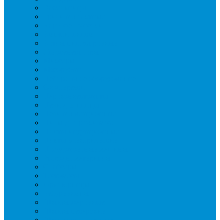
Вафельницы
Грили контактные
Картофелечистки
Кипятильники
Котлы пищеварочные
Льдогенераторы
Миксеры
Мясорубки
Нейтральное оборудование
Овощерезки
Пароконвектоматы
Печи для пиццы
Печи конвекционные
Пилы для резки мяса
Плиты индукционные
Плиты электрические
Посудомоечные машины
Расходн. материалы
Слайсеры
Тестомесы
Фритюрницы
Чебуречницы
Шкафы жарочные
Шкафы пекарские
Шкафы расстоечные