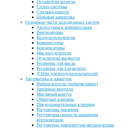
Осушители воздуха
Сплит-системы
Сэндвич-панели
Шоковая заморозка
Основные части холодильных систем
Аксессуары к компрессорам
Вентиляторы
Воздухоохладители
Компрессоры
Конденсаторы
Маслоотделители
Отделители жидкости
Ресиверы для масла
Ресиверы для хладагента
ТЭНы для воздухоохладителей
Автоматика и арматура
Виброгасители (вибровставки)
Запорные вентили
Масляный контур
Обратные клапаны
Предохранительные клапаны
Регуляторы давления
Регуляторы скорости вращения
вентиляторов
Регуляторы температуры механические