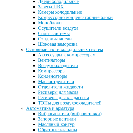
Двери холодильные
Завесы ПВХ
Камеры холодильные
Комрессорно-конденсаторные блоки
Моноблоки
Осушители воздуха
Сплит-системы
Сэндвич-панели
Шоковая заморозка
Основные части холодильных систем
Аксессуары к компрессорам
Вентиляторы
Воздухоохладители
Компрессоры
Конденсаторы
Маслоотделители
Отделители жидкости
Ресиверы для масла
Ресиверы для хладагента
ТЭНы для воздухоохладителей
Автоматика и арматура
Виброгасители (вибровставки)
Запорные вентили
Масляный контур
Обратные клапаны