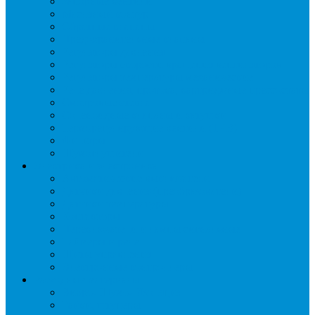
Запорные вентили
Масляный контур
Обратные клапаны
Предохранительные клапаны
Регуляторы давления
Регуляторы скорости вращения вентиляторов
Регуляторы температуры механические
Реле давления, протока, картриджные прессостаты
Смотровые стекла
Соленоидные клапаны и катушки
Терморегулирующие вентили (ТРВ)
Фильтры
Шумоглушители
Электрика и электроника
Автоматические выключатели
Датчики давления (преобразователи)
Датчики температуры
Контакторы
Переключатели и лампы сигнальные
Таймеры и реле
Щиты управления
Электронные контроллеры
Расходные материалы
Вибро- Шумо- Изоляция
Гайки, штуцеры