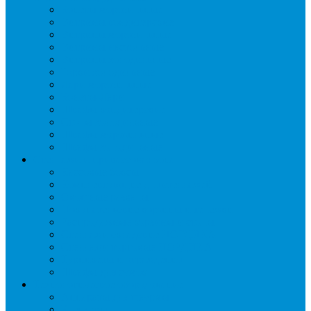
Бонеты морозильные
Витрины кондитерские
Витрины морозильные
Витрины настольные
Витрины холодильные
Горки холодильные
Лари морозильные
Бонеты-Лари
Шкафы кондитерские
Столы холодильные
Шкафы морозильные
Шкафы холодильные
Стеллажи и прикассовая зона
Кассовые боксы
Комплектующие для стеллажей
Овощные развалы
Покупательские корзины и тележки
Распродажные корзины и столы
Стеллажи складские НОРДИКА
Стеллажи торговые НОРДИКА
Турникеты и ограждения
Шкафы для сумок
Технологическое оборудование
Аппараты для шаурмы
Блендеры