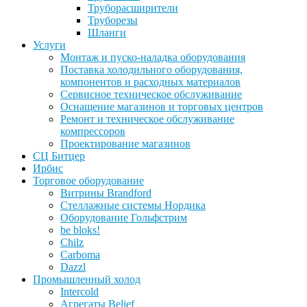
Труборасширители
Труборезы
Шланги
Услуги
Монтаж и пуско-наладка оборудования
Поставка холодильного оборудования,
компонентов и расходных материалов
Сервисное техническое обслуживание
Оснащение магазинов и торговых центров
Ремонт и техническое обслуживание
компрессоров
Проектирование магазинов
СЦ Битцер
Ирбис
Торговое оборудование
Витрины Brandford
Стеллажные системы Нордика
Оборудование Гольфстрим
be bloks!
Chilz
Carboma
Dazzl
Промышленный холод
Intercold
Агрегаты Belief