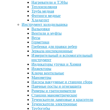
Нагреватели и ТЭНы
Теплоизоляция
Труба медная
Фитинги медные
Хладагент
Инструмент холодильщика
Вальцовки
Вентили и муфты
Весы
Герметики
Гребенки для правки ребер
Зеркала инспекционные
Измерительный и вспомогательный
инструмент
Индикаторы утечки и Химия
Инжекторы
Ключи вентильные
Манометры
Насосы вакуумные и станции сбора
Паячные посты и огнезащита
Римеры и гратосниматели
Станции манометрические
Течеискатели ламповые и красители
Течеискатели электронные
Трубогибы