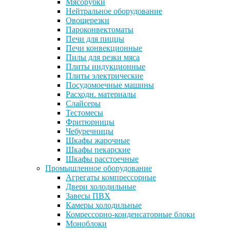
Мясорубки
Нейтральное оборудование
Овощерезки
Пароконвектоматы
Печи для пиццы
Печи конвекционные
Пилы для резки мяса
Плиты индукционные
Плиты электрические
Посудомоечные машины
Расходн. материалы
Слайсеры
Тестомесы
Фритюрницы
Чебуречницы
Шкафы жарочные
Шкафы пекарские
Шкафы расстоечные
Промышленное оборудование
Агрегаты компрессорные
Двери холодильные
Завесы ПВХ
Камеры холодильные
Комрессорно-конденсаторные блоки
Моноблоки