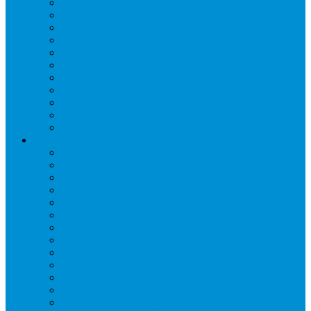
Дренаж, помпы
Кабельная продукция
Крепежные системы
Кронштейны, ограждения
Масло
Материалы для пайки
Нагреватели и ТЭНы
Теплоизоляция
Труба медная
Фитинги медные
Хладагент
Инструмент холодильщика
Вальцовки
Вентили и муфты
Весы
Герметики
Гребенки для правки ребер
Зеркала инспекционные
Измерительный и вспомогательный инструмент
Индикаторы утечки и Химия
Инжекторы
Ключи вентильные
Манометры
Насосы вакуумные и станции сбора
Паячные посты и огнезащита