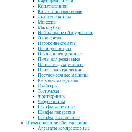
Картофелечистки
Кипятильники
Котлы пищеварочные
Льдогенераторы
Миксеры
Мясорубки
Нейтральное оборудование
Овощерезки
Пароконвектоматы
Печи для пиццы
Печи конвекционные
Пилы для резки мяса
Плиты индукционные
Плиты электрические
Посудомоечные машины
Расходн. материалы
Слайсеры
Тестомесы
Фритюрницы
Чебуречницы
Шкафы жарочные
Шкафы пекарские
Шкафы расстоечные
Промышленное оборудование
Агрегаты компрессорные