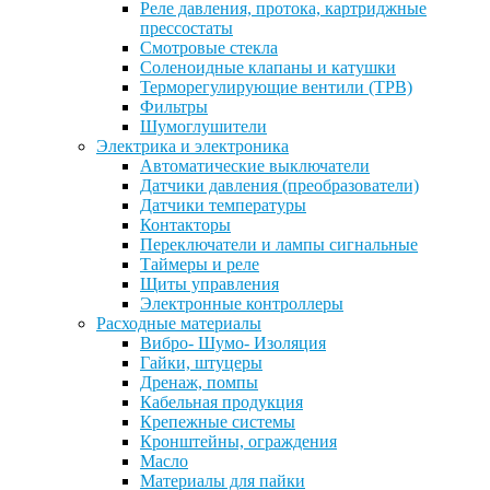
Реле давления, протока, картриджные
прессостаты
Смотровые стекла
Соленоидные клапаны и катушки
Терморегулирующие вентили (ТРВ)
Фильтры
Шумоглушители
Электрика и электроника
Автоматические выключатели
Датчики давления (преобразователи)
Датчики температуры
Контакторы
Переключатели и лампы сигнальные
Таймеры и реле
Щиты управления
Электронные контроллеры
Расходные материалы
Вибро- Шумо- Изоляция
Гайки, штуцеры
Дренаж, помпы
Кабельная продукция
Крепежные системы
Кронштейны, ограждения
Масло
Материалы для пайки