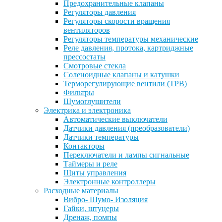
Предохранительные клапаны
Регуляторы давления
Регуляторы скорости вращения
вентиляторов
Регуляторы температуры механические
Реле давления, протока, картриджные
прессостаты
Смотровые стекла
Соленоидные клапаны и катушки
Терморегулирующие вентили (ТРВ)
Фильтры
Шумоглушители
Электрика и электроника
Автоматические выключатели
Датчики давления (преобразователи)
Датчики температуры
Контакторы
Переключатели и лампы сигнальные
Таймеры и реле
Щиты управления
Электронные контроллеры
Расходные материалы
Вибро- Шумо- Изоляция
Гайки, штуцеры
Дренаж, помпы