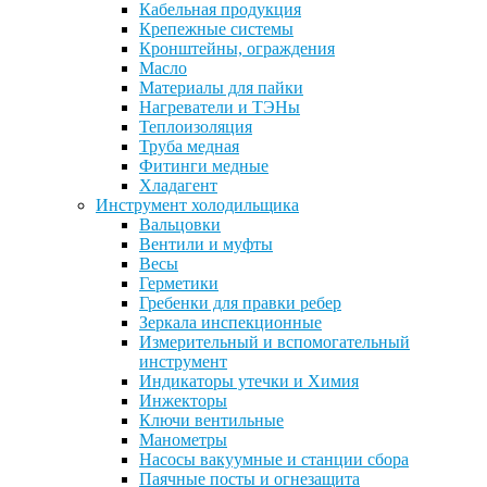
Кабельная продукция
Крепежные системы
Кронштейны, ограждения
Масло
Материалы для пайки
Нагреватели и ТЭНы
Теплоизоляция
Труба медная
Фитинги медные
Хладагент
Инструмент холодильщика
Вальцовки
Вентили и муфты
Весы
Герметики
Гребенки для правки ребер
Зеркала инспекционные
Измерительный и вспомогательный
инструмент
Индикаторы утечки и Химия
Инжекторы
Ключи вентильные
Манометры
Насосы вакуумные и станции сбора
Паячные посты и огнезащита