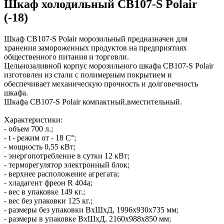
Шкаф холодильный CB107-S Polair
(-18)
Шкаф CB107-S Polair морозильный предназначен для
хранения замороженных продуктов на предприятиях
общественного питания и торговли.
Цельнозаливной корпус морозильного шкафа CB107-S Polair
изготовлен из стали с полимерным покрытием и
обеспечивает механическую прочность и долговечность
шкафа.
Шкафа CB107-S Polair компактный,вместительный.
Характеристики:
- объем 700 л.;
- t - режим от - 18 С°;
- мощность 0,55 кВт;
- энергопотребление в сутки 12 кВт;
- терморегулятор электронный блок;
- верхнее расположение агрегата;
- хладагент фреон R 404a;
- вес в упаковке 149 кг.;
- вес без упаковки 125 кг.;
- размеры без упаковки ВхШхД, 1996х930х735 мм;
- размеры в упаковке ВхШхД, 2160х988х850 мм;