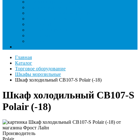
Римеры и гратосниматели
Станции манометрические
Течеискатели ламповые и красители
Течеискатели электронные
Трубогибы
Труборасширители
Труборезы
Шланги
Еще
Главная
Каталог
Торговое оборудование
Шкафы морозильные
Шкаф холодильный CB107-S Polair (-18)
Шкаф холодильный CB107-S
Polair (-18)
Производитель
Polair