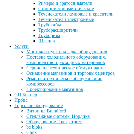
Римеры и гратосниматели
Станции манометрические
Течеискатели ламповые и красители
Течеискатели электронные
Трубогибы
Труборасширители
Труборезы
Шланги
Услуги
Монтаж и пуско-наладка оборудования
Поставка холодильного оборудования,
компонентов и расходных материалов
Сервисное техническое обслуживание
Оснащение магазинов и торговых центров
Ремонт и техническое обслуживание
компрессоров
Проектирование магазинов
СЦ Битцер
Ирбис
Торговое оборудование
Витрины Brandford
Стеллажные системы Нордика
Оборудование Гольфстрим
be bloks!
Chilz