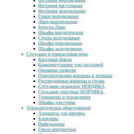
Витрины морозильные
Витрины настольные
Витрины холодильные
Горки холодильные
Лари морозильные
Бонеты-Лари
Шкафы кондитерские
Столы холодильные
Шкафы морозильные
Шкафы холодильные
Стеллажи и прикассовая зона
Кассовые боксы
Комплектующие для стеллажей
Овощные развалы
Покупательские корзины и тележки
Распродажные корзины и столы
Стеллажи складские НОРДИКА
Стеллажи торговые НОРДИКА
Турникеты и ограждения
Шкафы для сумок
Технологическое оборудование
Аппараты для шаурмы
Блендеры
Вафельницы
Грили контактные