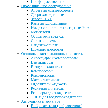
Шкафы расстоечные
Промышленное оборудование
Агрегаты компрессорные
Двери холодильные
Завесы ПВХ
Камеры холодильные
Комрессорно-конденсаторные блоки
Моноблоки
Осушители воздуха
Сплит-системы
Сэндвич-панели
Шоковая заморозка
Основные части холодильных систем
Аксессуары к компрессорам
Вентиляторы
Воздухоохладители
Компрессоры
Конденсаторы
Маслоотделители
Отделители жидкости
Ресиверы для масла
Ресиверы для хладагента
ТЭНы для воздухоохладителей
Автоматика и арматура
Виброгасители (вибровставки)