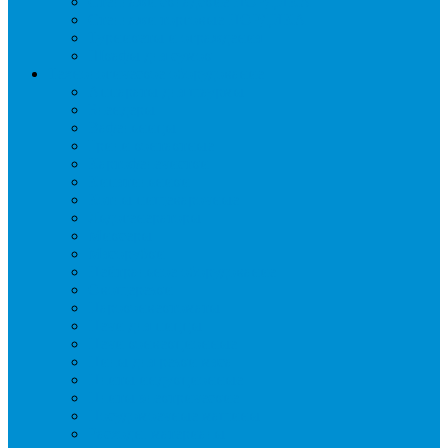
Стеллажи складские НОРДИКА
Стеллажи торговые НОРДИКА
Турникеты и ограждения
Шкафы для сумок
Технологическое оборудование
Аппараты для шаурмы
Блендеры
Вафельницы
Грили контактные
Картофелечистки
Кипятильники
Котлы пищеварочные
Льдогенераторы
Миксеры
Мясорубки
Нейтральное оборудование
Овощерезки
Пароконвектоматы
Печи для пиццы
Печи конвекционные
Пилы для резки мяса
Плиты индукционные
Плиты электрические
Посудомоечные машины
Расходн. материалы