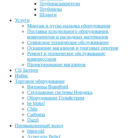
Труборасширители
Труборезы
Шланги
Услуги
Монтаж и пуско-наладка оборудования
Поставка холодильного оборудования,
компонентов и расходных материалов
Сервисное техническое обслуживание
Оснащение магазинов и торговых центров
Ремонт и техническое обслуживание
компрессоров
Проектирование магазинов
СЦ Битцер
Ирбис
Торговое оборудование
Витрины Brandford
Стеллажные системы Нордика
Оборудование Гольфстрим
be bloks!
Chilz
Carboma
Dazzl
Промышленный холод
Intercold
Агрегаты Belief