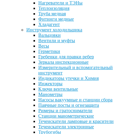
Нагреватели и ТЭНы
Теплоизоляция
Труба медная
Фитинги медные
Хладагент
Инструмент холодильщика
Вальцовки
Вентили и муфты
Весы
Герметики
Гребенки для правки ребер
Зеркала инспекционные
Измерительный и вспомогательный
инструмент
Индикаторы утечки и Химия
Инжекторы
Ключи вентильные
Манометры
Насосы вакуумные и станции сбора
Паячные посты и огнезащита
Римеры и гратосниматели
Станции манометрические
Течеискатели ламповые и красители
Течеискатели электронные
Трубогибы