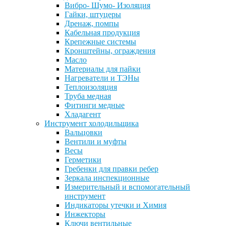
Вибро- Шумо- Изоляция
Гайки, штуцеры
Дренаж, помпы
Кабельная продукция
Крепежные системы
Кронштейны, ограждения
Масло
Материалы для пайки
Нагреватели и ТЭНы
Теплоизоляция
Труба медная
Фитинги медные
Хладагент
Инструмент холодильщика
Вальцовки
Вентили и муфты
Весы
Герметики
Гребенки для правки ребер
Зеркала инспекционные
Измерительный и вспомогательный
инструмент
Индикаторы утечки и Химия
Инжекторы
Ключи вентильные