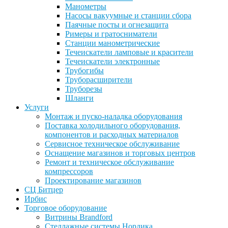
Манометры
Насосы вакуумные и станции сбора
Паячные посты и огнезащита
Римеры и гратосниматели
Станции манометрические
Течеискатели ламповые и красители
Течеискатели электронные
Трубогибы
Труборасширители
Труборезы
Шланги
Услуги
Монтаж и пуско-наладка оборудования
Поставка холодильного оборудования,
компонентов и расходных материалов
Сервисное техническое обслуживание
Оснащение магазинов и торговых центров
Ремонт и техническое обслуживание
компрессоров
Проектирование магазинов
СЦ Битцер
Ирбис
Торговое оборудование
Витрины Brandford
Стеллажные системы Нордика