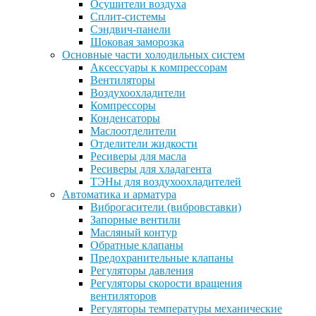
Осушители воздуха
Сплит-системы
Сэндвич-панели
Шоковая заморозка
Основные части холодильных систем
Аксессуары к компрессорам
Вентиляторы
Воздухоохладители
Компрессоры
Конденсаторы
Маслоотделители
Отделители жидкости
Ресиверы для масла
Ресиверы для хладагента
ТЭНы для воздухоохладителей
Автоматика и арматура
Виброгасители (вибровставки)
Запорные вентили
Масляный контур
Обратные клапаны
Предохранительные клапаны
Регуляторы давления
Регуляторы скорости вращения
вентиляторов
Регуляторы температуры механические