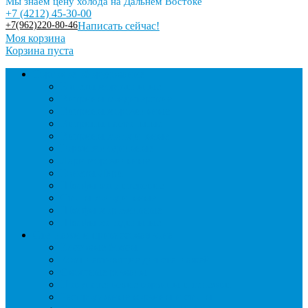
Мы знаем цену холода на Дальнем Востоке
+7 (4212) 45-30-00
+7(962)220-80-46
Написать сейчас!
Моя корзина
Корзина пуста
Торговое оборудование
Бонеты морозильные
Витрины кондитерские
Витрины морозильные
Витрины настольные
Витрины холодильные
Горки холодильные
Лари морозильные
Бонеты-Лари
Шкафы кондитерские
Столы холодильные
Шкафы морозильные
Шкафы холодильные
Стеллажи и прикассовая зона
Кассовые боксы
Комплектующие для стеллажей
Овощные развалы
Покупательские корзины и тележки
Распродажные корзины и столы