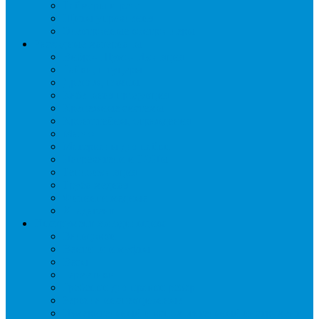
Таймеры и реле
Щиты управления
Электронные контроллеры
Расходные материалы
Вибро- Шумо- Изоляция
Гайки, штуцеры
Дренаж, помпы
Кабельная продукция
Крепежные системы
Кронштейны, ограждения
Масло
Материалы для пайки
Нагреватели и ТЭНы
Теплоизоляция
Труба медная
Фитинги медные
Хладагент
Инструмент холодильщика
Вальцовки
Вентили и муфты
Весы
Герметики
Гребенки для правки ребер
Зеркала инспекционные
Измерительный и вспомогательный инструмент