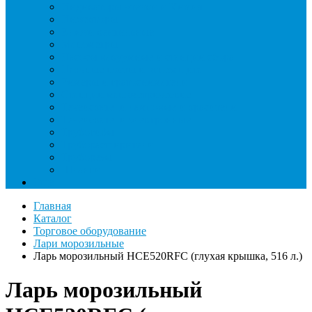
Индикаторы утечки и Химия
Инжекторы
Ключи вентильные
Манометры
Насосы вакуумные и станции сбора
Паячные посты и огнезащита
Римеры и гратосниматели
Станции манометрические
Течеискатели ламповые и красители
Течеискатели электронные
Трубогибы
Труборасширители
Труборезы
Шланги
Еще
Главная
Каталог
Торговое оборудование
Лари морозильные
Ларь морозильный HCE520RFC (глухая крышка, 516 л.)
Ларь морозильный