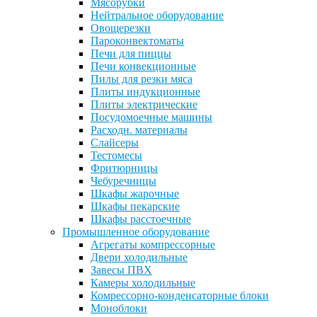
Мясорубки
Нейтральное оборудование
Овощерезки
Пароконвектоматы
Печи для пиццы
Печи конвекционные
Пилы для резки мяса
Плиты индукционные
Плиты электрические
Посудомоечные машины
Расходн. материалы
Слайсеры
Тестомесы
Фритюрницы
Чебуречницы
Шкафы жарочные
Шкафы пекарские
Шкафы расстоечные
Промышленное оборудование
Агрегаты компрессорные
Двери холодильные
Завесы ПВХ
Камеры холодильные
Комрессорно-конденсаторные блоки
Моноблоки