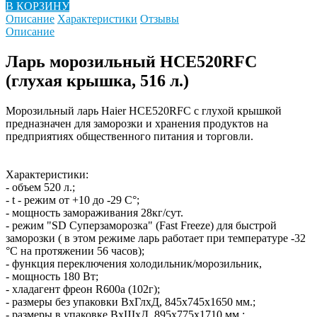
В КОРЗИНУ
Описание
Характеристики
Отзывы
Описание
Ларь морозильный HCE520RFC
(глухая крышка, 516 л.)
Морозильный ларь Haier HCE520RFC с глухой крышкой
предназначен для заморозки и хранения продуктов на
предприятиях общественного питания и торговли.
Характеристики:
- объем 520 л.;
- t - режим от +10 до -29 С°;
- мощность замораживания 28кг/сут.
- режим "SD Суперзаморозка" (Fast Freeze) для быстрой
заморозки ( в этом режиме ларь работает при температуре -32
°С на протяжении 56 часов);
- функция переключения холодильник/морозильник,
- мощность 180 Вт;
- хладагент фреон R600a (102г);
- размеры без упаковки ВхГлхД, 845х745х1650 мм.;
- размеры в упаковке ВхШхД, 895х775х1710 мм.;