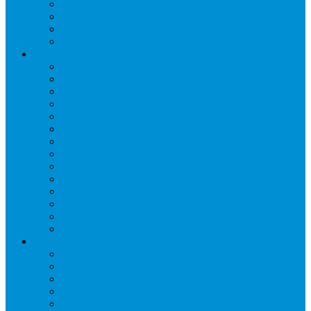
Отделители жидкости
Ресиверы для масла
Ресиверы для хладагента
ТЭНы для воздухоохладителей
Автоматика и арматура
Виброгасители (вибровставки)
Запорные вентили
Масляный контур
Обратные клапаны
Предохранительные клапаны
Регуляторы давления
Регуляторы скорости вращения вентиляторов
Регуляторы температуры механические
Реле давления, протока, картриджные прессостаты
Смотровые стекла
Соленоидные клапаны и катушки
Терморегулирующие вентили (ТРВ)
Фильтры
Шумоглушители
Электрика и электроника
Автоматические выключатели
Датчики давления (преобразователи)
Датчики температуры
Контакторы
Переключатели и лампы сигнальные