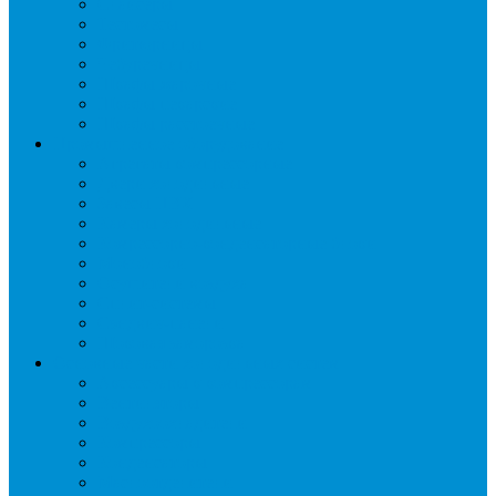
Слайсеры
Тестомесы
Фритюрницы
Чебуречницы
Шкафы жарочные
Шкафы пекарские
Шкафы расстоечные
Промышленное оборудование
Агрегаты компрессорные
Двери холодильные
Завесы ПВХ
Камеры холодильные
Комрессорно-конденсаторные блоки
Моноблоки
Осушители воздуха
Сплит-системы
Сэндвич-панели
Шоковая заморозка
Основные части холодильных систем
Аксессуары к компрессорам
Вентиляторы
Воздухоохладители
Компрессоры
Конденсаторы
Маслоотделители