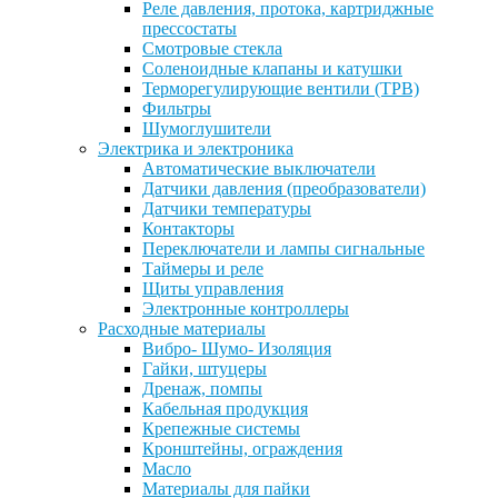
Реле давления, протока, картриджные
прессостаты
Смотровые стекла
Соленоидные клапаны и катушки
Терморегулирующие вентили (ТРВ)
Фильтры
Шумоглушители
Электрика и электроника
Автоматические выключатели
Датчики давления (преобразователи)
Датчики температуры
Контакторы
Переключатели и лампы сигнальные
Таймеры и реле
Щиты управления
Электронные контроллеры
Расходные материалы
Вибро- Шумо- Изоляция
Гайки, штуцеры
Дренаж, помпы
Кабельная продукция
Крепежные системы
Кронштейны, ограждения
Масло
Материалы для пайки