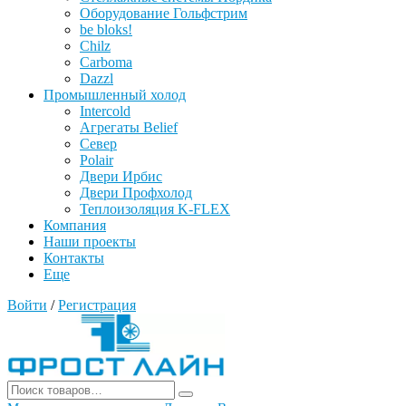
Оборудование Гольфстрим
be bloks!
Chilz
Carboma
Dazzl
Промышленный холод
Intercold
Агрегаты Belief
Север
Polair
Двери Ирбис
Двери Профхолод
Теплоизоляция K-FLEX
Компания
Наши проекты
Контакты
Еще
Войти
/
Регистрация