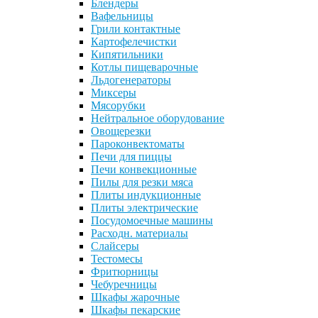
Блендеры
Вафельницы
Грили контактные
Картофелечистки
Кипятильники
Котлы пищеварочные
Льдогенераторы
Миксеры
Мясорубки
Нейтральное оборудование
Овощерезки
Пароконвектоматы
Печи для пиццы
Печи конвекционные
Пилы для резки мяса
Плиты индукционные
Плиты электрические
Посудомоечные машины
Расходн. материалы
Слайсеры
Тестомесы
Фритюрницы
Чебуречницы
Шкафы жарочные
Шкафы пекарские