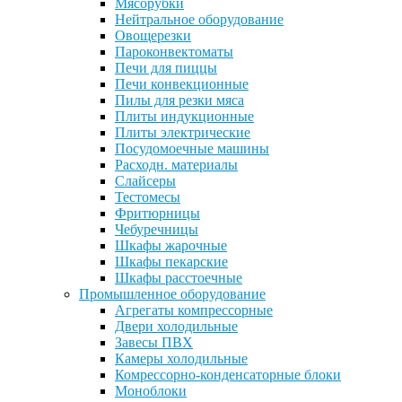
Мясорубки
Нейтральное оборудование
Овощерезки
Пароконвектоматы
Печи для пиццы
Печи конвекционные
Пилы для резки мяса
Плиты индукционные
Плиты электрические
Посудомоечные машины
Расходн. материалы
Слайсеры
Тестомесы
Фритюрницы
Чебуречницы
Шкафы жарочные
Шкафы пекарские
Шкафы расстоечные
Промышленное оборудование
Агрегаты компрессорные
Двери холодильные
Завесы ПВХ
Камеры холодильные
Комрессорно-конденсаторные блоки
Моноблоки