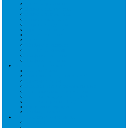
Бонеты морозильные
Витрины кондитерские
Витрины морозильные
Витрины настольные
Витрины холодильные
Горки холодильные
Лари морозильные
Бонеты-Лари
Шкафы кондитерские
Столы холодильные
Шкафы морозильные
Шкафы холодильные
Стеллажи и прикассовая зона
Кассовые боксы
Комплектующие для стеллажей
Овощные развалы
Покупательские корзины и тележки
Распродажные корзины и столы
Стеллажи складские НОРДИКА
Стеллажи торговые НОРДИКА
Турникеты и ограждения
Шкафы для сумок
Технологическое оборудование
Аппараты для шаурмы
Блендеры