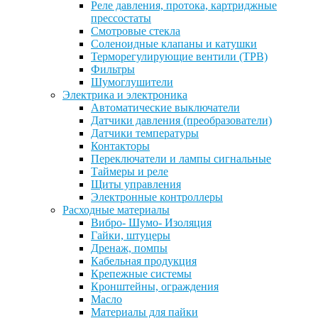
Реле давления, протока, картриджные
прессостаты
Смотровые стекла
Соленоидные клапаны и катушки
Терморегулирующие вентили (ТРВ)
Фильтры
Шумоглушители
Электрика и электроника
Автоматические выключатели
Датчики давления (преобразователи)
Датчики температуры
Контакторы
Переключатели и лампы сигнальные
Таймеры и реле
Щиты управления
Электронные контроллеры
Расходные материалы
Вибро- Шумо- Изоляция
Гайки, штуцеры
Дренаж, помпы
Кабельная продукция
Крепежные системы
Кронштейны, ограждения
Масло
Материалы для пайки