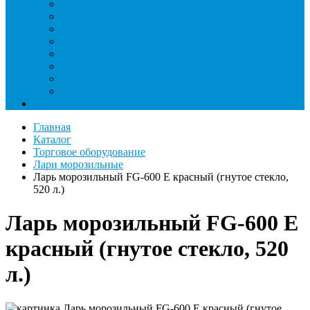
Римеры и гратосниматели
Станции манометрические
Течеискатели ламповые и красители
Течеискатели электронные
Трубогибы
Труборасширители
Труборезы
Шланги
Еще
Главная
Каталог
Торговое оборудование
Лари морозильные
Ларь морозильный FG-600 E красный (гнутое стекло,
520 л.)
Ларь морозильный FG-600 E
красный (гнутое стекло, 520
л.)