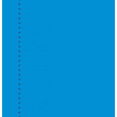
Вафельницы
Грили контактные
Картофелечистки
Кипятильники
Котлы пищеварочные
Льдогенераторы
Миксеры
Мясорубки
Нейтральное оборудование
Овощерезки
Пароконвектоматы
Печи для пиццы
Печи конвекционные
Пилы для резки мяса
Плиты индукционные
Плиты электрические
Посудомоечные машины
Расходн. материалы
Слайсеры
Тестомесы
Фритюрницы
Чебуречницы
Шкафы жарочные
Шкафы пекарские
Шкафы расстоечные