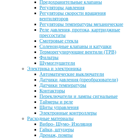
Предохранительные клапаны
Регуляторы давления
Регуляторы скорости вращения
вентиляторов
Регуляторы температуры механические
Реле давления, протока, картриджные
прессостаты
Смотровые стекла
Соленоидные клапаны и катушки
Терморегулирующие вентили (ТРВ)
Фильтры
Шумоглушители
Электрика и электроника
Автоматические выключатели
Датчики давления (преобразователи)
Датчики температуры
Контакторы
Переключатели и лампы сигнальные
Таймеры и реле
Щиты управления
Электронные контроллеры
Расходные материалы
Вибро- Шумо- Изоляция
Гайки, штуцеры
Дренаж, помпы