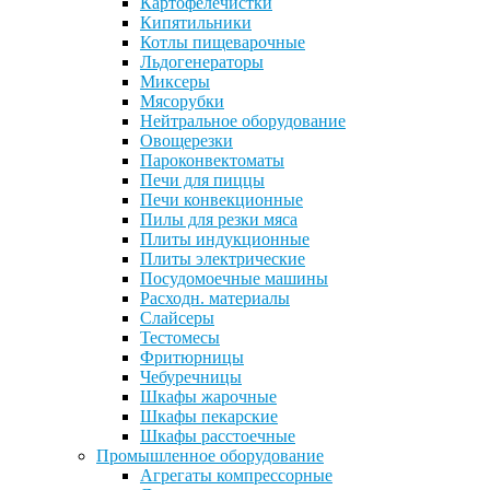
Картофелечистки
Кипятильники
Котлы пищеварочные
Льдогенераторы
Миксеры
Мясорубки
Нейтральное оборудование
Овощерезки
Пароконвектоматы
Печи для пиццы
Печи конвекционные
Пилы для резки мяса
Плиты индукционные
Плиты электрические
Посудомоечные машины
Расходн. материалы
Слайсеры
Тестомесы
Фритюрницы
Чебуречницы
Шкафы жарочные
Шкафы пекарские
Шкафы расстоечные
Промышленное оборудование
Агрегаты компрессорные