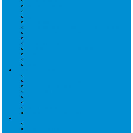
Запорные вентили
Масляный контур
Обратные клапаны
Предохранительные клапаны
Регуляторы давления
Регуляторы скорости вращения вентиляторов
Регуляторы температуры механические
Реле давления, протока, картриджные прессостаты
Смотровые стекла
Соленоидные клапаны и катушки
Терморегулирующие вентили (ТРВ)
Фильтры
Шумоглушители
Электрика и электроника
Автоматические выключатели
Датчики давления (преобразователи)
Датчики температуры
Контакторы
Переключатели и лампы сигнальные
Таймеры и реле
Щиты управления
Электронные контроллеры
Расходные материалы
Вибро- Шумо- Изоляция
Гайки, штуцеры