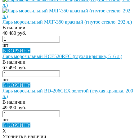
Ларь морозильный МЛГ-350 красный (гнутое стекло, 292 л.)
В наличии
40 480 руб.
шт
В КОРЗИНУ
Ларь морозильный HCE520RFC (глухая крышка, 516 л.)
В наличии
67 493 руб.
шт
В КОРЗИНУ
Ларь морозильный BD-206GEX золотой (глухая крышка, 200
л.)
В наличии
49 990 руб.
шт
В КОРЗИНУ
X
Уточнить в наличии