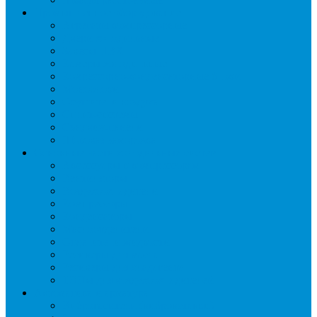
Промышленное оборудование
Агрегаты компрессорные
Двери холодильные
Завесы ПВХ
Камеры холодильные
Комрессорно-конденсаторные блоки
Моноблоки
Осушители воздуха
Сплит-системы
Сэндвич-панели
Шоковая заморозка
Основные части холодильных систем
Аксессуары к компрессорам
Вентиляторы
Воздухоохладители
Компрессоры
Конденсаторы
Маслоотделители
Отделители жидкости
Ресиверы для масла
Ресиверы для хладагента
ТЭНы для воздухоохладителей
Автоматика и арматура
Виброгасители (вибровставки)