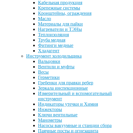
Кабельная продукция
Крепежные системы
Кронштейны, ограждения
Масло
Материалы для пайки
Нагреватели и ТЭНы
Теплоизоляция
Труба медная
Фитинги медные
Хладагент
Инструмент холодильщика
Вальцовки
Вентили и муфты
Весы
Герметики
Гребенки для правки ребер
Зеркала инспекционные
Измерительный и вспомогательный
инструмент
Индикаторы утечки и Химия
Инжекторы
Ключи вентильные
Манометры
Насосы вакуумные и станции сбора
Паячные посты и огнезащита