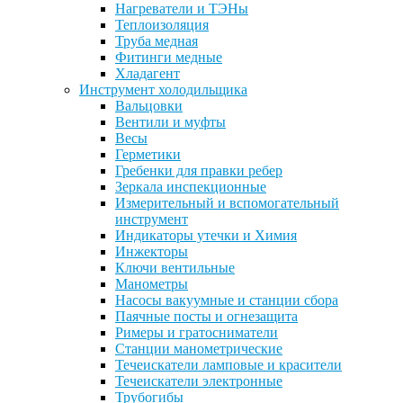
Нагреватели и ТЭНы
Теплоизоляция
Труба медная
Фитинги медные
Хладагент
Инструмент холодильщика
Вальцовки
Вентили и муфты
Весы
Герметики
Гребенки для правки ребер
Зеркала инспекционные
Измерительный и вспомогательный
инструмент
Индикаторы утечки и Химия
Инжекторы
Ключи вентильные
Манометры
Насосы вакуумные и станции сбора
Паячные посты и огнезащита
Римеры и гратосниматели
Станции манометрические
Течеискатели ламповые и красители
Течеискатели электронные
Трубогибы