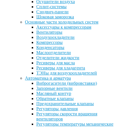
Осушители воздуха
Сплит-системы
Сэндвич-панели
Шоковая заморозка
Основные части холодильных систем
Аксессуары к компрессорам
Вентиляторы
Воздухоохладители
Компрессоры
Конденсаторы
Маслоотделители
Отделители жидкости
Ресиверы для масла
Ресиверы для хладагента
ТЭНы для воздухоохладителей
Автоматика и арматура
Виброгасители (вибровставки)
Запорные вентили
Масляный контур
Обратные клапаны
Предохранительные клапаны
Регуляторы давления
Регуляторы скорости вращения
вентиляторов
Регуляторы температуры механические