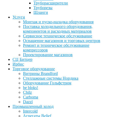
Труборасширители
Труборезы
Шланги
Услуги
Монтаж и пуско-наладка оборудования
Поставка холодильного оборудования,
компонентов и расходных материалов
Сервисное техническое обслуживание
Оснащение магазинов и торговых центров
Ремонт и техническое обслуживание
компрессоров
Проектирование магазинов
СЦ Битцер
Ирбис
Торговое оборудование
Витрины Brandford
Стеллажные системы Нордика
Оборудование Гольфстрим
be bloks!
Chilz
Carboma
Dazzl
Промышленный холод
Intercold
Агрегаты Belief