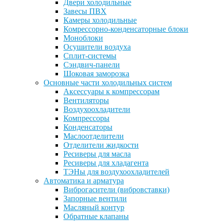
Двери холодильные
Завесы ПВХ
Камеры холодильные
Комрессорно-конденсаторные блоки
Моноблоки
Осушители воздуха
Сплит-системы
Сэндвич-панели
Шоковая заморозка
Основные части холодильных систем
Аксессуары к компрессорам
Вентиляторы
Воздухоохладители
Компрессоры
Конденсаторы
Маслоотделители
Отделители жидкости
Ресиверы для масла
Ресиверы для хладагента
ТЭНы для воздухоохладителей
Автоматика и арматура
Виброгасители (вибровставки)
Запорные вентили
Масляный контур
Обратные клапаны