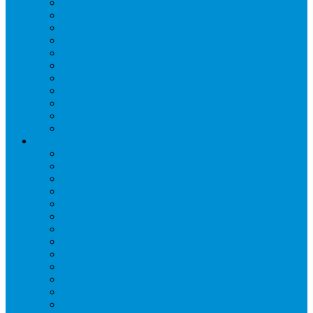
Дренаж, помпы
Кабельная продукция
Крепежные системы
Кронштейны, ограждения
Масло
Материалы для пайки
Нагреватели и ТЭНы
Теплоизоляция
Труба медная
Фитинги медные
Хладагент
Инструмент холодильщика
Вальцовки
Вентили и муфты
Весы
Герметики
Гребенки для правки ребер
Зеркала инспекционные
Измерительный и вспомогательный инструмент
Индикаторы утечки и Химия
Инжекторы
Ключи вентильные
Манометры
Насосы вакуумные и станции сбора
Паячные посты и огнезащита