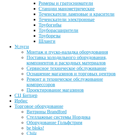
Римеры и гратосниматели
Станции манометрические
Течеискатели ламповые и красители
Течеискатели электронные
Трубогибы
Труборасширители
Труборезы
Шланги
Услуги
Монтаж и пуско-наладка оборудования
Поставка холодильного оборудования,
компонентов и расходных материалов
Сервисное техническое обслуживание
Оснащение магазинов и торговых центров
Ремонт и техническое обслуживание
компрессоров
Проектирование магазинов
СЦ Битцер
Ирбис
Торговое оборудование
Витрины Brandford
Стеллажные системы Нордика
Оборудование Гольфстрим
be bloks!
Chilz