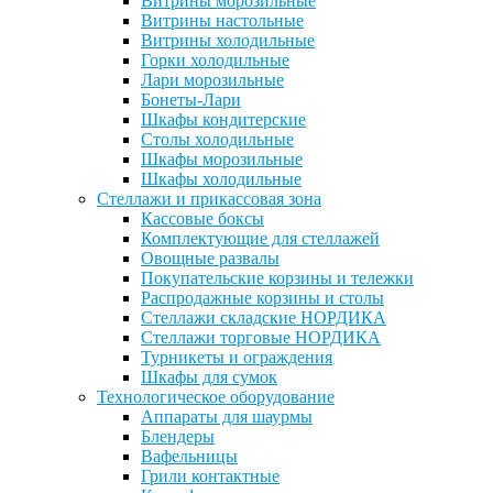
Витрины морозильные
Витрины настольные
Витрины холодильные
Горки холодильные
Лари морозильные
Бонеты-Лари
Шкафы кондитерские
Столы холодильные
Шкафы морозильные
Шкафы холодильные
Стеллажи и прикассовая зона
Кассовые боксы
Комплектующие для стеллажей
Овощные развалы
Покупательские корзины и тележки
Распродажные корзины и столы
Стеллажи складские НОРДИКА
Стеллажи торговые НОРДИКА
Турникеты и ограждения
Шкафы для сумок
Технологическое оборудование
Аппараты для шаурмы
Блендеры
Вафельницы
Грили контактные