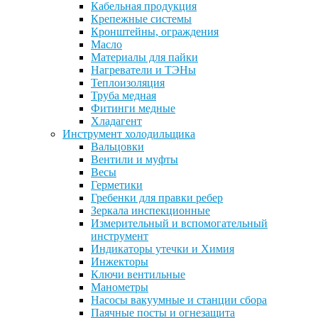
Кабельная продукция
Крепежные системы
Кронштейны, ограждения
Масло
Материалы для пайки
Нагреватели и ТЭНы
Теплоизоляция
Труба медная
Фитинги медные
Хладагент
Инструмент холодильщика
Вальцовки
Вентили и муфты
Весы
Герметики
Гребенки для правки ребер
Зеркала инспекционные
Измерительный и вспомогательный
инструмент
Индикаторы утечки и Химия
Инжекторы
Ключи вентильные
Манометры
Насосы вакуумные и станции сбора
Паячные посты и огнезащита