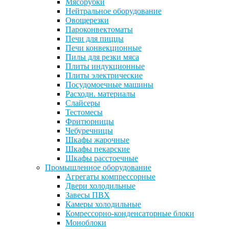
Мясорубки
Нейтральное оборудование
Овощерезки
Пароконвектоматы
Печи для пиццы
Печи конвекционные
Пилы для резки мяса
Плиты индукционные
Плиты электрические
Посудомоечные машины
Расходн. материалы
Слайсеры
Тестомесы
Фритюрницы
Чебуречницы
Шкафы жарочные
Шкафы пекарские
Шкафы расстоечные
Промышленное оборудование
Агрегаты компрессорные
Двери холодильные
Завесы ПВХ
Камеры холодильные
Комрессорно-конденсаторные блоки
Моноблоки