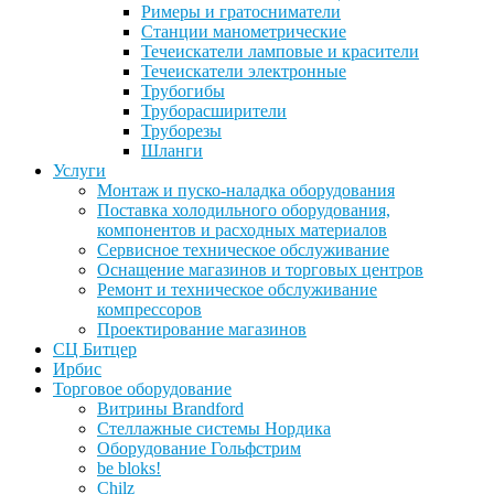
Римеры и гратосниматели
Станции манометрические
Течеискатели ламповые и красители
Течеискатели электронные
Трубогибы
Труборасширители
Труборезы
Шланги
Услуги
Монтаж и пуско-наладка оборудования
Поставка холодильного оборудования,
компонентов и расходных материалов
Сервисное техническое обслуживание
Оснащение магазинов и торговых центров
Ремонт и техническое обслуживание
компрессоров
Проектирование магазинов
СЦ Битцер
Ирбис
Торговое оборудование
Витрины Brandford
Стеллажные системы Нордика
Оборудование Гольфстрим
be bloks!
Chilz