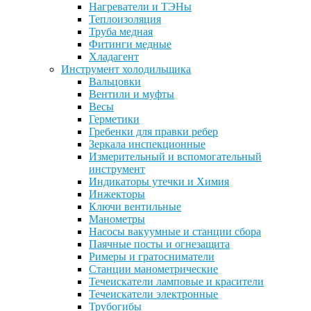
Нагреватели и ТЭНы
Теплоизоляция
Труба медная
Фитинги медные
Хладагент
Инструмент холодильщика
Вальцовки
Вентили и муфты
Весы
Герметики
Гребенки для правки ребер
Зеркала инспекционные
Измерительный и вспомогательный
инструмент
Индикаторы утечки и Химия
Инжекторы
Ключи вентильные
Манометры
Насосы вакуумные и станции сбора
Паячные посты и огнезащита
Римеры и гратосниматели
Станции манометрические
Течеискатели ламповые и красители
Течеискатели электронные
Трубогибы