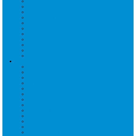
Дренаж, помпы
Кабельная продукция
Крепежные системы
Кронштейны, ограждения
Масло
Материалы для пайки
Нагреватели и ТЭНы
Теплоизоляция
Труба медная
Фитинги медные
Хладагент
Инструмент холодильщика
Вальцовки
Вентили и муфты
Весы
Герметики
Гребенки для правки ребер
Зеркала инспекционные
Измерительный и вспомогательный инструмент
Индикаторы утечки и Химия
Инжекторы
Ключи вентильные
Манометры
Насосы вакуумные и станции сбора
Паячные посты и огнезащита