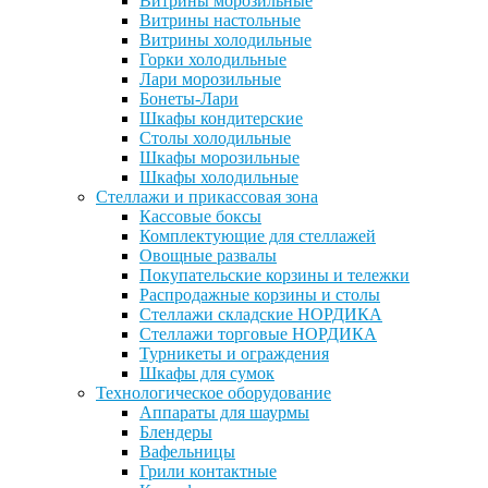
Витрины морозильные
Витрины настольные
Витрины холодильные
Горки холодильные
Лари морозильные
Бонеты-Лари
Шкафы кондитерские
Столы холодильные
Шкафы морозильные
Шкафы холодильные
Стеллажи и прикассовая зона
Кассовые боксы
Комплектующие для стеллажей
Овощные развалы
Покупательские корзины и тележки
Распродажные корзины и столы
Стеллажи складские НОРДИКА
Стеллажи торговые НОРДИКА
Турникеты и ограждения
Шкафы для сумок
Технологическое оборудование
Аппараты для шаурмы
Блендеры
Вафельницы
Грили контактные