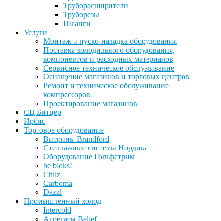
Труборасширители
Труборезы
Шланги
Услуги
Монтаж и пуско-наладка оборудования
Поставка холодильного оборудования,
компонентов и расходных материалов
Сервисное техническое обслуживание
Оснащение магазинов и торговых центров
Ремонт и техническое обслуживание
компрессоров
Проектирование магазинов
СЦ Битцер
Ирбис
Торговое оборудование
Витрины Brandford
Стеллажные системы Нордика
Оборудование Гольфстрим
be bloks!
Chilz
Carboma
Dazzl
Промышленный холод
Intercold
Агрегаты Belief