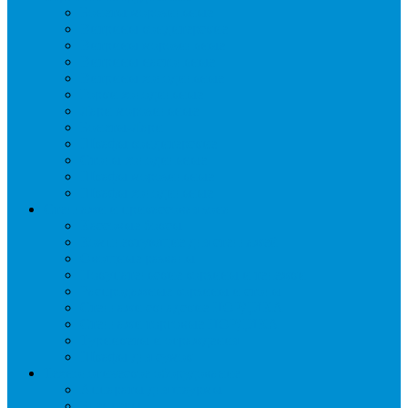
Бонеты морозильные
Витрины кондитерские
Витрины морозильные
Витрины настольные
Витрины холодильные
Горки холодильные
Лари морозильные
Бонеты-Лари
Шкафы кондитерские
Столы холодильные
Шкафы морозильные
Шкафы холодильные
Стеллажи и прикассовая зона
Кассовые боксы
Комплектующие для стеллажей
Овощные развалы
Покупательские корзины и тележки
Распродажные корзины и столы
Стеллажи складские НОРДИКА
Стеллажи торговые НОРДИКА
Турникеты и ограждения
Шкафы для сумок
Технологическое оборудование
Аппараты для шаурмы
Блендеры