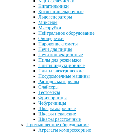
Картофелечистки
Кипятильники
Котлы пищеварочные
Льдогенераторы
Миксеры
Мясорубки
Нейтральное оборудование
Овощерезки
Пароконвектоматы
Печи для пиццы
Печи конвекционные
Пилы для резки мяса
Плиты индукционные
Плиты электрические
Посудомоечные машины
Расходн. материалы
Слайсеры
Тестомесы
Фритюрницы
Чебуречницы
Шкафы жарочные
Шкафы пекарские
Шкафы расстоечные
Промышленное оборудование
Агрегаты компрессорные