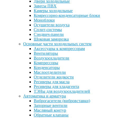
Двери холодильные
Завесы ПВХ
Камеры холодильные
Комрессорно-конденсаторные блоки
Моноблоки
Осушители воздуха
Сплит-системы
Сэндвич-панели
Шоковая заморозка
Основные части холодильных систем
Аксессуары к компрессорам
Вентиляторы
Воздухоохладители
Компрессоры
Конденсаторы
Маслоотделители
Отделители жидкости
Ресиверы для масла
Ресиверы для хладагента
ТЭНы для воздухоохладителей
Автоматика и арматура
Виброгасители (вибровставки)
Запорные вентили
Масляный контур
Обратные клапаны