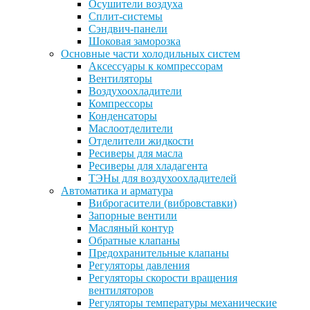
Осушители воздуха
Сплит-системы
Сэндвич-панели
Шоковая заморозка
Основные части холодильных систем
Аксессуары к компрессорам
Вентиляторы
Воздухоохладители
Компрессоры
Конденсаторы
Маслоотделители
Отделители жидкости
Ресиверы для масла
Ресиверы для хладагента
ТЭНы для воздухоохладителей
Автоматика и арматура
Виброгасители (вибровставки)
Запорные вентили
Масляный контур
Обратные клапаны
Предохранительные клапаны
Регуляторы давления
Регуляторы скорости вращения
вентиляторов
Регуляторы температуры механические