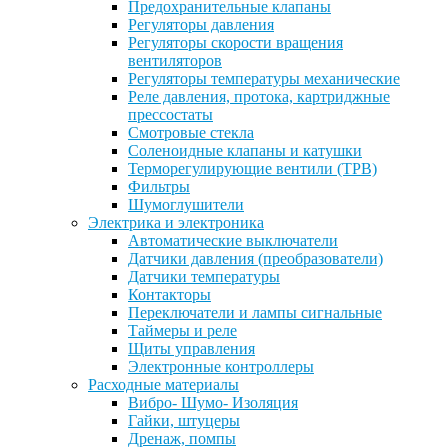
Предохранительные клапаны
Регуляторы давления
Регуляторы скорости вращения
вентиляторов
Регуляторы температуры механические
Реле давления, протока, картриджные
прессостаты
Смотровые стекла
Соленоидные клапаны и катушки
Терморегулирующие вентили (ТРВ)
Фильтры
Шумоглушители
Электрика и электроника
Автоматические выключатели
Датчики давления (преобразователи)
Датчики температуры
Контакторы
Переключатели и лампы сигнальные
Таймеры и реле
Щиты управления
Электронные контроллеры
Расходные материалы
Вибро- Шумо- Изоляция
Гайки, штуцеры
Дренаж, помпы