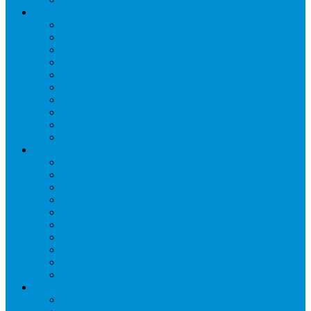
Промышленное оборудование
Агрегаты компрессорные
Двери холодильные
Завесы ПВХ
Камеры холодильные
Комрессорно-конденсаторные блоки
Моноблоки
Осушители воздуха
Сплит-системы
Сэндвич-панели
Шоковая заморозка
Основные части холодильных систем
Аксессуары к компрессорам
Вентиляторы
Воздухоохладители
Компрессоры
Конденсаторы
Маслоотделители
Отделители жидкости
Ресиверы для масла
Ресиверы для хладагента
ТЭНы для воздухоохладителей
Автоматика и арматура
Виброгасители (вибровставки)