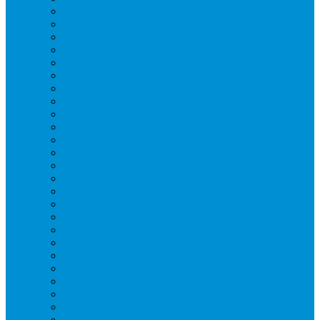
Вафельницы
Грили контактные
Картофелечистки
Кипятильники
Котлы пищеварочные
Льдогенераторы
Миксеры
Мясорубки
Нейтральное оборудование
Овощерезки
Пароконвектоматы
Печи для пиццы
Печи конвекционные
Пилы для резки мяса
Плиты индукционные
Плиты электрические
Посудомоечные машины
Расходн. материалы
Слайсеры
Тестомесы
Фритюрницы
Чебуречницы
Шкафы жарочные
Шкафы пекарские
Шкафы расстоечные