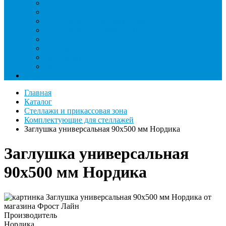
Римеры и гратосниматели
Станции манометрические
Течеискатели ламповые и красители
Течеискатели электронные
Трубогибы
Труборасширители
Труборезы
Шланги
Еще
Главная
Каталог
Стеллажи и прикассовая зона
Комплектующие для стеллажей
Заглушка универсальная 90х500 мм Нордика
Заглушка универсальная
90х500 мм Нордика
Производитель
Нордика