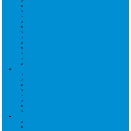
Запорные вентили
Масляный контур
Обратные клапаны
Предохранительные клапаны
Регуляторы давления
Регуляторы скорости вращения вентиляторов
Регуляторы температуры механические
Реле давления, протока, картриджные прессостаты
Смотровые стекла
Соленоидные клапаны и катушки
Терморегулирующие вентили (ТРВ)
Фильтры
Шумоглушители
Электрика и электроника
Автоматические выключатели
Датчики давления (преобразователи)
Датчики температуры
Контакторы
Переключатели и лампы сигнальные
Таймеры и реле
Щиты управления
Электронные контроллеры
Расходные материалы
Вибро- Шумо- Изоляция
Гайки, штуцеры