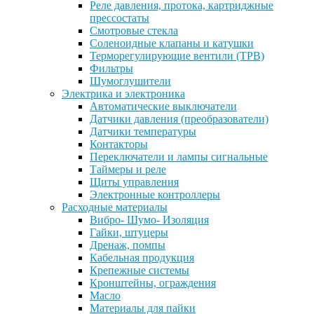
Реле давления, протока, картриджные
прессостаты
Смотровые стекла
Соленоидные клапаны и катушки
Терморегулирующие вентили (ТРВ)
Фильтры
Шумоглушители
Электрика и электроника
Автоматические выключатели
Датчики давления (преобразователи)
Датчики температуры
Контакторы
Переключатели и лампы сигнальные
Таймеры и реле
Щиты управления
Электронные контроллеры
Расходные материалы
Вибро- Шумо- Изоляция
Гайки, штуцеры
Дренаж, помпы
Кабельная продукция
Крепежные системы
Кронштейны, ограждения
Масло
Материалы для пайки