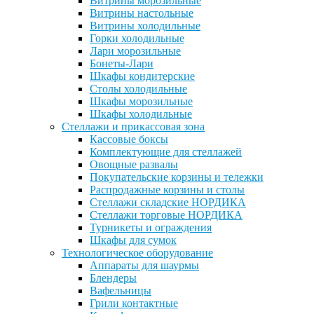
Витрины морозильные
Витрины настольные
Витрины холодильные
Горки холодильные
Лари морозильные
Бонеты-Лари
Шкафы кондитерские
Столы холодильные
Шкафы морозильные
Шкафы холодильные
Стеллажи и прикассовая зона
Кассовые боксы
Комплектующие для стеллажей
Овощные развалы
Покупательские корзины и тележки
Распродажные корзины и столы
Стеллажи складские НОРДИКА
Стеллажи торговые НОРДИКА
Турникеты и ограждения
Шкафы для сумок
Технологическое оборудование
Аппараты для шаурмы
Блендеры
Вафельницы
Грили контактные