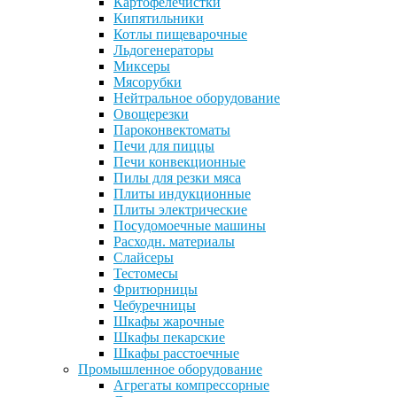
Картофелечистки
Кипятильники
Котлы пищеварочные
Льдогенераторы
Миксеры
Мясорубки
Нейтральное оборудование
Овощерезки
Пароконвектоматы
Печи для пиццы
Печи конвекционные
Пилы для резки мяса
Плиты индукционные
Плиты электрические
Посудомоечные машины
Расходн. материалы
Слайсеры
Тестомесы
Фритюрницы
Чебуречницы
Шкафы жарочные
Шкафы пекарские
Шкафы расстоечные
Промышленное оборудование
Агрегаты компрессорные