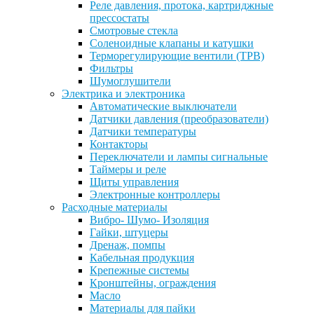
Реле давления, протока, картриджные
прессостаты
Смотровые стекла
Соленоидные клапаны и катушки
Терморегулирующие вентили (ТРВ)
Фильтры
Шумоглушители
Электрика и электроника
Автоматические выключатели
Датчики давления (преобразователи)
Датчики температуры
Контакторы
Переключатели и лампы сигнальные
Таймеры и реле
Щиты управления
Электронные контроллеры
Расходные материалы
Вибро- Шумо- Изоляция
Гайки, штуцеры
Дренаж, помпы
Кабельная продукция
Крепежные системы
Кронштейны, ограждения
Масло
Материалы для пайки