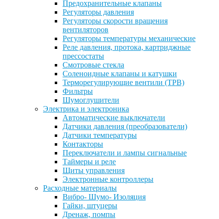
Предохранительные клапаны
Регуляторы давления
Регуляторы скорости вращения
вентиляторов
Регуляторы температуры механические
Реле давления, протока, картриджные
прессостаты
Смотровые стекла
Соленоидные клапаны и катушки
Терморегулирующие вентили (ТРВ)
Фильтры
Шумоглушители
Электрика и электроника
Автоматические выключатели
Датчики давления (преобразователи)
Датчики температуры
Контакторы
Переключатели и лампы сигнальные
Таймеры и реле
Щиты управления
Электронные контроллеры
Расходные материалы
Вибро- Шумо- Изоляция
Гайки, штуцеры
Дренаж, помпы