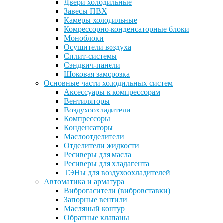
Двери холодильные
Завесы ПВХ
Камеры холодильные
Комрессорно-конденсаторные блоки
Моноблоки
Осушители воздуха
Сплит-системы
Сэндвич-панели
Шоковая заморозка
Основные части холодильных систем
Аксессуары к компрессорам
Вентиляторы
Воздухоохладители
Компрессоры
Конденсаторы
Маслоотделители
Отделители жидкости
Ресиверы для масла
Ресиверы для хладагента
ТЭНы для воздухоохладителей
Автоматика и арматура
Виброгасители (вибровставки)
Запорные вентили
Масляный контур
Обратные клапаны