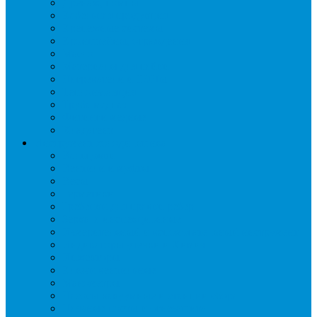
Дренаж, помпы
Кабельная продукция
Крепежные системы
Кронштейны, ограждения
Масло
Материалы для пайки
Нагреватели и ТЭНы
Теплоизоляция
Труба медная
Фитинги медные
Хладагент
Инструмент холодильщика
Вальцовки
Вентили и муфты
Весы
Герметики
Гребенки для правки ребер
Зеркала инспекционные
Измерительный и вспомогательный инструмент
Индикаторы утечки и Химия
Инжекторы
Ключи вентильные
Манометры
Насосы вакуумные и станции сбора
Паячные посты и огнезащита