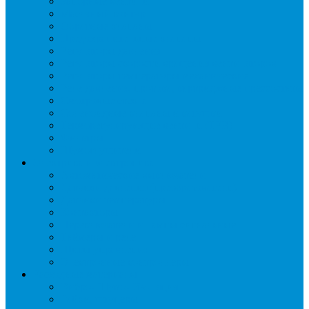
Запорные вентили
Масляный контур
Обратные клапаны
Предохранительные клапаны
Регуляторы давления
Регуляторы скорости вращения вентиляторов
Регуляторы температуры механические
Реле давления, протока, картриджные прессостаты
Смотровые стекла
Соленоидные клапаны и катушки
Терморегулирующие вентили (ТРВ)
Фильтры
Шумоглушители
Электрика и электроника
Автоматические выключатели
Датчики давления (преобразователи)
Датчики температуры
Контакторы
Переключатели и лампы сигнальные
Таймеры и реле
Щиты управления
Электронные контроллеры
Расходные материалы
Вибро- Шумо- Изоляция
Гайки, штуцеры