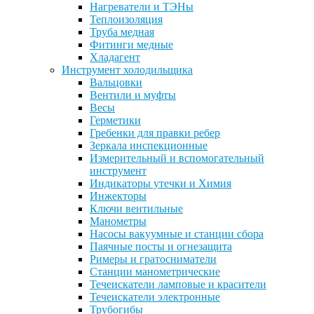
Нагреватели и ТЭНы
Теплоизоляция
Труба медная
Фитинги медные
Хладагент
Инструмент холодильщика
Вальцовки
Вентили и муфты
Весы
Герметики
Гребенки для правки ребер
Зеркала инспекционные
Измерительный и вспомогательный
инструмент
Индикаторы утечки и Химия
Инжекторы
Ключи вентильные
Манометры
Насосы вакуумные и станции сбора
Паячные посты и огнезащита
Римеры и гратосниматели
Станции манометрические
Течеискатели ламповые и красители
Течеискатели электронные
Трубогибы