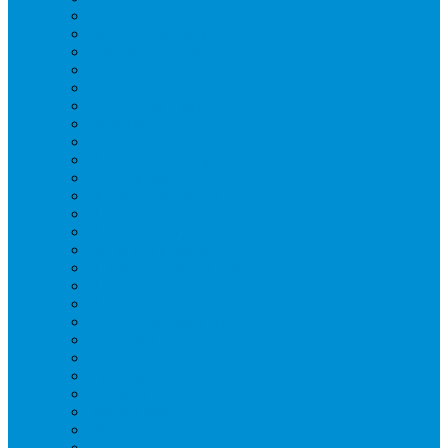
Вафельницы
Грили контактные
Картофелечистки
Кипятильники
Котлы пищеварочные
Льдогенераторы
Миксеры
Мясорубки
Нейтральное оборудование
Овощерезки
Пароконвектоматы
Печи для пиццы
Печи конвекционные
Пилы для резки мяса
Плиты индукционные
Плиты электрические
Посудомоечные машины
Расходн. материалы
Слайсеры
Тестомесы
Фритюрницы
Чебуречницы
Шкафы жарочные
Шкафы пекарские
Шкафы расстоечные