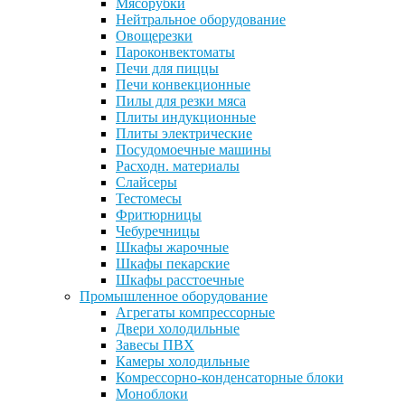
Мясорубки
Нейтральное оборудование
Овощерезки
Пароконвектоматы
Печи для пиццы
Печи конвекционные
Пилы для резки мяса
Плиты индукционные
Плиты электрические
Посудомоечные машины
Расходн. материалы
Слайсеры
Тестомесы
Фритюрницы
Чебуречницы
Шкафы жарочные
Шкафы пекарские
Шкафы расстоечные
Промышленное оборудование
Агрегаты компрессорные
Двери холодильные
Завесы ПВХ
Камеры холодильные
Комрессорно-конденсаторные блоки
Моноблоки