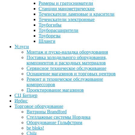
Римеры и гратосниматели
Станции манометрические
Течеискатели ламповые и красители
Течеискатели электронные
Трубогибы
Труборасширители
Труборезы
Шланги
Услуги
Монтаж и пуско-наладка оборудования
Поставка холодильного оборудования,
компонентов и расходных материалов
Сервисное техническое обслуживание
Оснащение магазинов и торговых центров
Ремонт и техническое обслуживание
компрессоров
Проектирование магазинов
СЦ Битцер
Ирбис
Торговое оборудование
Витрины Brandford
Стеллажные системы Нордика
Оборудование Гольфстрим
be bloks!
Chilz