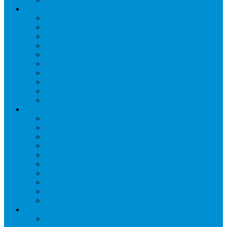
Промышленное оборудование
Агрегаты компрессорные
Двери холодильные
Завесы ПВХ
Камеры холодильные
Комрессорно-конденсаторные блоки
Моноблоки
Осушители воздуха
Сплит-системы
Сэндвич-панели
Шоковая заморозка
Основные части холодильных систем
Аксессуары к компрессорам
Вентиляторы
Воздухоохладители
Компрессоры
Конденсаторы
Маслоотделители
Отделители жидкости
Ресиверы для масла
Ресиверы для хладагента
ТЭНы для воздухоохладителей
Автоматика и арматура
Виброгасители (вибровставки)