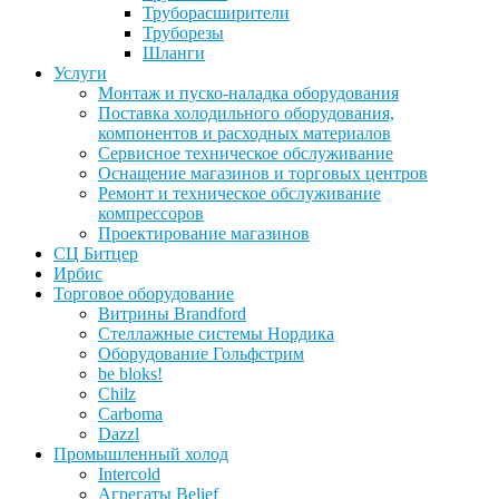
Труборасширители
Труборезы
Шланги
Услуги
Монтаж и пуско-наладка оборудования
Поставка холодильного оборудования,
компонентов и расходных материалов
Сервисное техническое обслуживание
Оснащение магазинов и торговых центров
Ремонт и техническое обслуживание
компрессоров
Проектирование магазинов
СЦ Битцер
Ирбис
Торговое оборудование
Витрины Brandford
Стеллажные системы Нордика
Оборудование Гольфстрим
be bloks!
Chilz
Carboma
Dazzl
Промышленный холод
Intercold
Агрегаты Belief