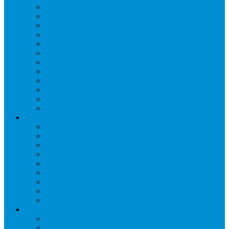
Бонеты морозильные
Витрины кондитерские
Витрины морозильные
Витрины настольные
Витрины холодильные
Горки холодильные
Лари морозильные
Бонеты-Лари
Шкафы кондитерские
Столы холодильные
Шкафы морозильные
Шкафы холодильные
Стеллажи и прикассовая зона
Кассовые боксы
Комплектующие для стеллажей
Овощные развалы
Покупательские корзины и тележки
Распродажные корзины и столы
Стеллажи складские НОРДИКА
Стеллажи торговые НОРДИКА
Турникеты и ограждения
Шкафы для сумок
Технологическое оборудование
Аппараты для шаурмы
Блендеры