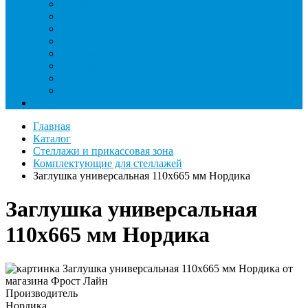
Римеры и гратосниматели
Станции манометрические
Течеискатели ламповые и красители
Течеискатели электронные
Трубогибы
Труборасширители
Труборезы
Шланги
Еще
Главная
Каталог
Стеллажи и прикассовая зона
Комплектующие для стеллажей
Заглушка универсальная 110х665 мм Нордика
Заглушка универсальная
110х665 мм Нордика
Производитель
Нордика