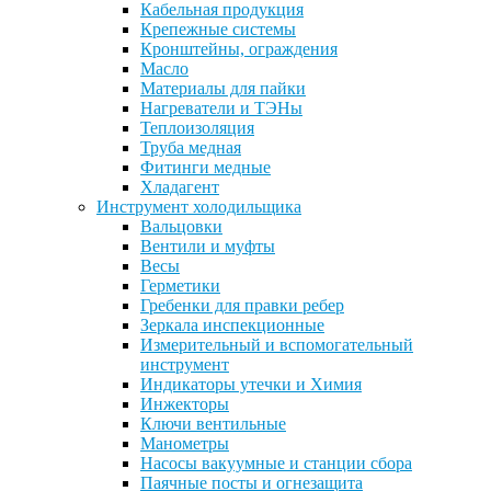
Кабельная продукция
Крепежные системы
Кронштейны, ограждения
Масло
Материалы для пайки
Нагреватели и ТЭНы
Теплоизоляция
Труба медная
Фитинги медные
Хладагент
Инструмент холодильщика
Вальцовки
Вентили и муфты
Весы
Герметики
Гребенки для правки ребер
Зеркала инспекционные
Измерительный и вспомогательный
инструмент
Индикаторы утечки и Химия
Инжекторы
Ключи вентильные
Манометры
Насосы вакуумные и станции сбора
Паячные посты и огнезащита