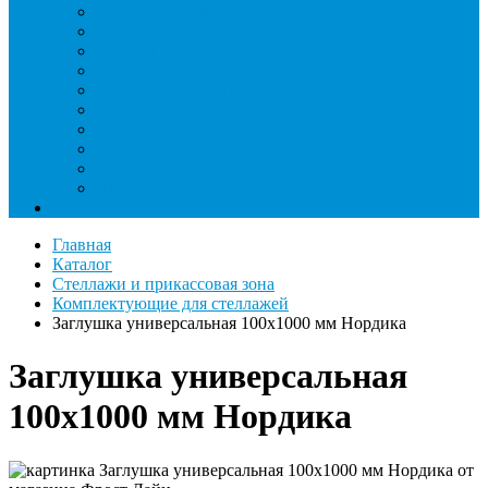
Насосы вакуумные и станции сбора
Паячные посты и огнезащита
Римеры и гратосниматели
Станции манометрические
Течеискатели ламповые и красители
Течеискатели электронные
Трубогибы
Труборасширители
Труборезы
Шланги
Еще
Главная
Каталог
Стеллажи и прикассовая зона
Комплектующие для стеллажей
Заглушка универсальная 100х1000 мм Нордика
Заглушка универсальная
100х1000 мм Нордика