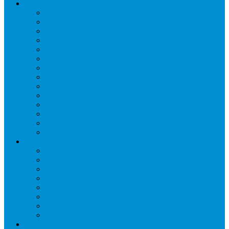
Автоматика и арматура
Виброгасители (вибровставки)
Запорные вентили
Масляный контур
Обратные клапаны
Предохранительные клапаны
Регуляторы давления
Регуляторы скорости вращения вентиляторов
Регуляторы температуры механические
Реле давления, протока, картриджные прессостаты
Смотровые стекла
Соленоидные клапаны и катушки
Терморегулирующие вентили (ТРВ)
Фильтры
Шумоглушители
Электрика и электроника
Автоматические выключатели
Датчики давления (преобразователи)
Датчики температуры
Контакторы
Переключатели и лампы сигнальные
Таймеры и реле
Щиты управления
Электронные контроллеры
Расходные материалы