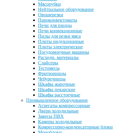
Мясорубки
Нейтральное оборудование
Овощерезки
Пароконвектоматы
Печи для пиццы
Печи конвекционные
Пилы для резки мяса
Плиты индукционные
Плиты электрические
Посудомоечные машины
Расходн. материалы
Слайсеры
Тестомесы
Фритюрницы
Чебуречницы
Шкафы жарочные
Шкафы пекарские
Шкафы расстоечные
Промышленное оборудование
Агрегаты компрессорные
Двери холодильные
Завесы ПВХ
Камеры холодильные
Комрессорно-конденсаторные блоки
Моноблоки