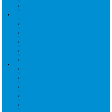
Шкафы жарочные
Шкафы пекарские
Шкафы расстоечные
Промышленное оборудование
Агрегаты компрессорные
Двери холодильные
Завесы ПВХ
Камеры холодильные
Комрессорно-конденсаторные блоки
Моноблоки
Осушители воздуха
Сплит-системы
Сэндвич-панели
Шоковая заморозка
Основные части холодильных систем
Аксессуары к компрессорам
Вентиляторы
Воздухоохладители
Компрессоры
Конденсаторы
Маслоотделители
Отделители жидкости
Ресиверы для масла
Ресиверы для хладагента
ТЭНы для воздухоохладителей