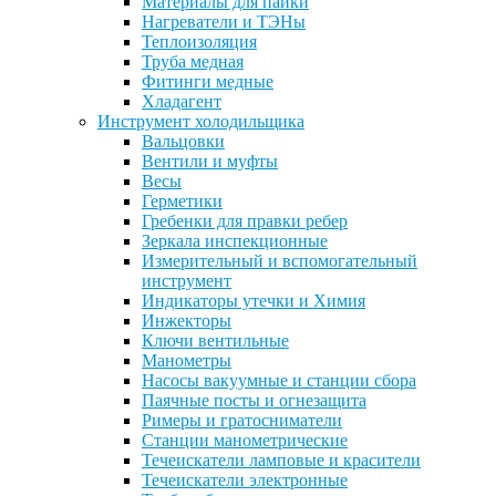
Материалы для пайки
Нагреватели и ТЭНы
Теплоизоляция
Труба медная
Фитинги медные
Хладагент
Инструмент холодильщика
Вальцовки
Вентили и муфты
Весы
Герметики
Гребенки для правки ребер
Зеркала инспекционные
Измерительный и вспомогательный
инструмент
Индикаторы утечки и Химия
Инжекторы
Ключи вентильные
Манометры
Насосы вакуумные и станции сбора
Паячные посты и огнезащита
Римеры и гратосниматели
Станции манометрические
Течеискатели ламповые и красители
Течеискатели электронные