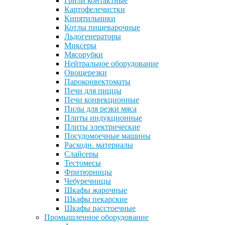
Грили контактные
Картофелечистки
Кипятильники
Котлы пищеварочные
Льдогенераторы
Миксеры
Мясорубки
Нейтральное оборудование
Овощерезки
Пароконвектоматы
Печи для пиццы
Печи конвекционные
Пилы для резки мяса
Плиты индукционные
Плиты электрические
Посудомоечные машины
Расходн. материалы
Слайсеры
Тестомесы
Фритюрницы
Чебуречницы
Шкафы жарочные
Шкафы пекарские
Шкафы расстоечные
Промышленное оборудование