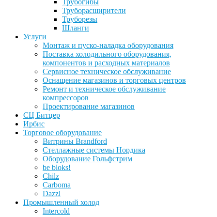
Трубогибы
Труборасширители
Труборезы
Шланги
Услуги
Монтаж и пуско-наладка оборудования
Поставка холодильного оборудования,
компонентов и расходных материалов
Сервисное техническое обслуживание
Оснащение магазинов и торговых центров
Ремонт и техническое обслуживание
компрессоров
Проектирование магазинов
СЦ Битцер
Ирбис
Торговое оборудование
Витрины Brandford
Стеллажные системы Нордика
Оборудование Гольфстрим
be bloks!
Chilz
Carboma
Dazzl
Промышленный холод
Intercold