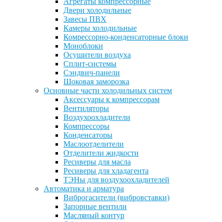
Агрегаты компрессорные
Двери холодильные
Завесы ПВХ
Камеры холодильные
Комрессорно-конденсаторные блоки
Моноблоки
Осушители воздуха
Сплит-системы
Сэндвич-панели
Шоковая заморозка
Основные части холодильных систем
Аксессуары к компрессорам
Вентиляторы
Воздухоохладители
Компрессоры
Конденсаторы
Маслоотделители
Отделители жидкости
Ресиверы для масла
Ресиверы для хладагента
ТЭНы для воздухоохладителей
Автоматика и арматура
Виброгасители (вибровставки)
Запорные вентили
Масляный контур