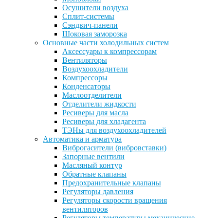
Осушители воздуха
Сплит-системы
Сэндвич-панели
Шоковая заморозка
Основные части холодильных систем
Аксессуары к компрессорам
Вентиляторы
Воздухоохладители
Компрессоры
Конденсаторы
Маслоотделители
Отделители жидкости
Ресиверы для масла
Ресиверы для хладагента
ТЭНы для воздухоохладителей
Автоматика и арматура
Виброгасители (вибровставки)
Запорные вентили
Масляный контур
Обратные клапаны
Предохранительные клапаны
Регуляторы давления
Регуляторы скорости вращения
вентиляторов
Регуляторы температуры механические