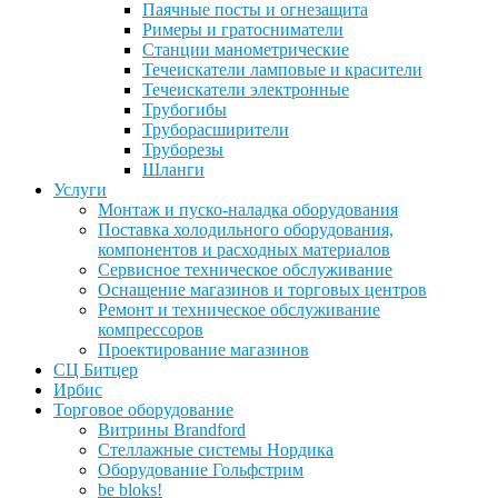
Паячные посты и огнезащита
Римеры и гратосниматели
Станции манометрические
Течеискатели ламповые и красители
Течеискатели электронные
Трубогибы
Труборасширители
Труборезы
Шланги
Услуги
Монтаж и пуско-наладка оборудования
Поставка холодильного оборудования,
компонентов и расходных материалов
Сервисное техническое обслуживание
Оснащение магазинов и торговых центров
Ремонт и техническое обслуживание
компрессоров
Проектирование магазинов
СЦ Битцер
Ирбис
Торговое оборудование
Витрины Brandford
Стеллажные системы Нордика
Оборудование Гольфстрим
be bloks!