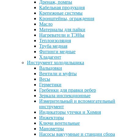
Дренаж, помпы
Кабельная продукция
Крепежные системы
Кронштейны, ограждения
Масло
Материалы для пайки
Нагреватели и ТЭНы
Теплоизоляция
Труба медная
Фитинги медные
Хладагент
Инструмент холодильщика
Вальцовки
Вентили и муфты
Весы
Герметики
Гребенки для правки ребер
Зеркала инспекционные
Измерительный и вспомогательный
инструмент
Индикаторы утечки и Химия
Инжекторы
Ключи вентильные
Манометры
Насосы вакуумные и станции сбора