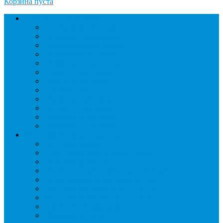
Корзина пуста
Торговое оборудование
Бонеты морозильные
Витрины кондитерские
Витрины морозильные
Витрины настольные
Витрины холодильные
Горки холодильные
Лари морозильные
Бонеты-Лари
Шкафы кондитерские
Столы холодильные
Шкафы морозильные
Шкафы холодильные
Стеллажи и прикассовая зона
Кассовые боксы
Комплектующие для стеллажей
Овощные развалы
Покупательские корзины и тележки
Распродажные корзины и столы
Стеллажи складские НОРДИКА
Стеллажи торговые НОРДИКА
Турникеты и ограждения
Шкафы для сумок