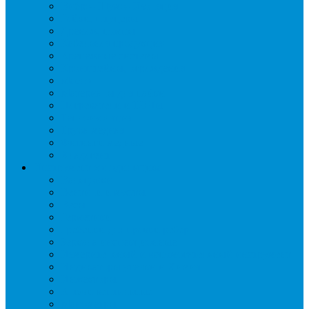
Вибро- Шумо- Изоляция
Гайки, штуцеры
Дренаж, помпы
Кабельная продукция
Крепежные системы
Кронштейны, ограждения
Масло
Материалы для пайки
Нагреватели и ТЭНы
Теплоизоляция
Труба медная
Фитинги медные
Хладагент
Инструмент холодильщика
Вальцовки
Вентили и муфты
Весы
Герметики
Гребенки для правки ребер
Зеркала инспекционные
Измерительный и вспомогательный инструмент
Индикаторы утечки и Химия
Инжекторы
Ключи вентильные
Манометры