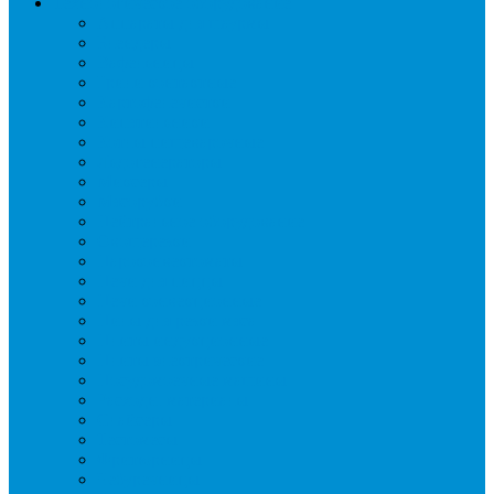
Технологическое оборудование
Аппараты для шаурмы
Блендеры
Вафельницы
Грили контактные
Картофелечистки
Кипятильники
Котлы пищеварочные
Льдогенераторы
Миксеры
Мясорубки
Нейтральное оборудование
Овощерезки
Пароконвектоматы
Печи для пиццы
Печи конвекционные
Пилы для резки мяса
Плиты индукционные
Плиты электрические
Посудомоечные машины
Расходн. материалы
Слайсеры
Тестомесы
Фритюрницы
Чебуречницы