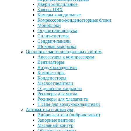
Двери холодильные
Завесы ПВХ
Камеры холодильные
Комрессорно-конденсаторные блоки
Моноблоки
Осушители воздуха
Сплит-системы
Сэндвич-панели
Шоковая заморозка
Основные части холодильных систем
Аксессуары к компрессорам
Вентиляторы
Воздухоохладители
Компрессоры
Конденсаторы
Маслоотделители
Отделители жидкости
Ресиверы для масла
Ресиверы для хладагента
ТЭНы для воздухоохладителей
Автоматика и арматура
Виброгасители (вибровставки)
Запорные вентили
Масляный контур
Обратные клапаны