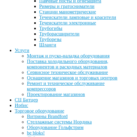
Паячные посты и огнезащита
Римеры и гратосниматели
Станции манометрические
Течеискатели ламповые и красители
Течеискатели электронные
Трубогибы
Труборасширители
Труборезы
Шланги
Услуги
Монтаж и пуско-наладка оборудования
Поставка холодильного оборудования,
компонентов и расходных материалов
Сервисное техническое обслуживание
Оснащение магазинов и торговых центров
Ремонт и техническое обслуживание
компрессоров
Проектирование магазинов
СЦ Битцер
Ирбис
Торговое оборудование
Витрины Brandford
Стеллажные системы Нордика
Оборудование Гольфстрим
be bloks!