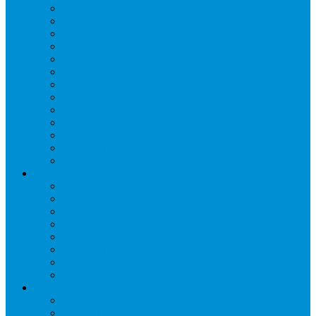
Запорные вентили
Масляный контур
Обратные клапаны
Предохранительные клапаны
Регуляторы давления
Регуляторы скорости вращения вентиляторов
Регуляторы температуры механические
Реле давления, протока, картриджные прессостаты
Смотровые стекла
Соленоидные клапаны и катушки
Терморегулирующие вентили (ТРВ)
Фильтры
Шумоглушители
Электрика и электроника
Автоматические выключатели
Датчики давления (преобразователи)
Датчики температуры
Контакторы
Переключатели и лампы сигнальные
Таймеры и реле
Щиты управления
Электронные контроллеры
Расходные материалы
Вибро- Шумо- Изоляция
Гайки, штуцеры