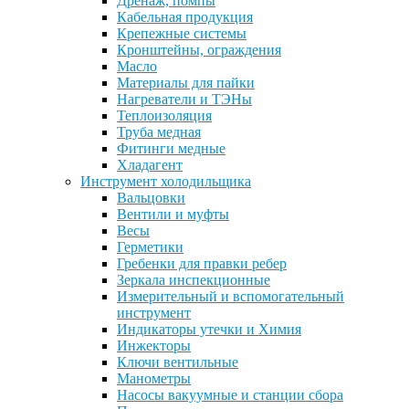
Дренаж, помпы
Кабельная продукция
Крепежные системы
Кронштейны, ограждения
Масло
Материалы для пайки
Нагреватели и ТЭНы
Теплоизоляция
Труба медная
Фитинги медные
Хладагент
Инструмент холодильщика
Вальцовки
Вентили и муфты
Весы
Герметики
Гребенки для правки ребер
Зеркала инспекционные
Измерительный и вспомогательный
инструмент
Индикаторы утечки и Химия
Инжекторы
Ключи вентильные
Манометры
Насосы вакуумные и станции сбора