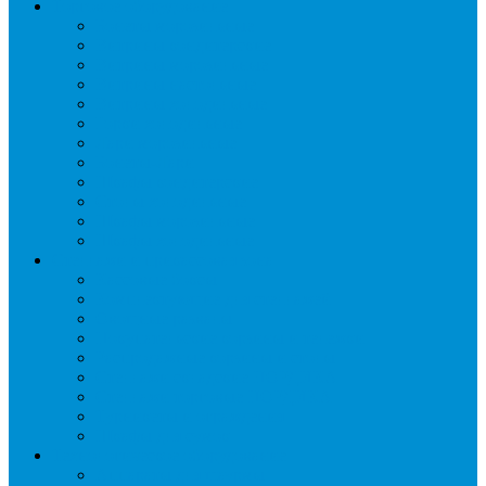
Торговое оборудование
Бонеты морозильные
Витрины кондитерские
Витрины морозильные
Витрины настольные
Витрины холодильные
Горки холодильные
Лари морозильные
Бонеты-Лари
Шкафы кондитерские
Столы холодильные
Шкафы морозильные
Шкафы холодильные
Стеллажи и прикассовая зона
Кассовые боксы
Комплектующие для стеллажей
Овощные развалы
Покупательские корзины и тележки
Распродажные корзины и столы
Стеллажи складские НОРДИКА
Стеллажи торговые НОРДИКА
Турникеты и ограждения
Шкафы для сумок
Технологическое оборудование
Аппараты для шаурмы