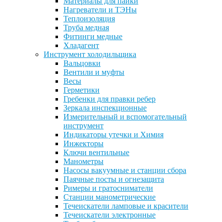
Материалы для пайки
Нагреватели и ТЭНы
Теплоизоляция
Труба медная
Фитинги медные
Хладагент
Инструмент холодильщика
Вальцовки
Вентили и муфты
Весы
Герметики
Гребенки для правки ребер
Зеркала инспекционные
Измерительный и вспомогательный
инструмент
Индикаторы утечки и Химия
Инжекторы
Ключи вентильные
Манометры
Насосы вакуумные и станции сбора
Паячные посты и огнезащита
Римеры и гратосниматели
Станции манометрические
Течеискатели ламповые и красители
Течеискатели электронные