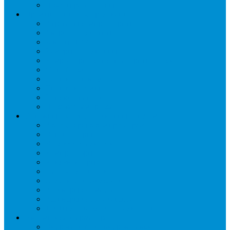
Шкафы расстоечные
Промышленное оборудование
Агрегаты компрессорные
Двери холодильные
Завесы ПВХ
Камеры холодильные
Комрессорно-конденсаторные блоки
Моноблоки
Осушители воздуха
Сплит-системы
Сэндвич-панели
Шоковая заморозка
Основные части холодильных систем
Аксессуары к компрессорам
Вентиляторы
Воздухоохладители
Компрессоры
Конденсаторы
Маслоотделители
Отделители жидкости
Ресиверы для масла
Ресиверы для хладагента
ТЭНы для воздухоохладителей
Автоматика и арматура
Виброгасители (вибровставки)