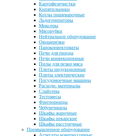
Картофелечистки
Кипятильники
Котлы пищеварочные
Льдогенераторы
Миксеры
Мясорубки
Нейтральное оборудование
Овощерезки
Пароконвектоматы
Печи для пиццы
Печи конвекционные
Пилы для резки мяса
Плиты индукционные
Плиты электрические
Посудомоечные машины
Расходн. материалы
Слайсеры
Тестомесы
Фритюрницы
Чебуречницы
Шкафы жарочные
Шкафы пекарские
Шкафы расстоечные
Промышленное оборудование
Агрегаты компрессорные