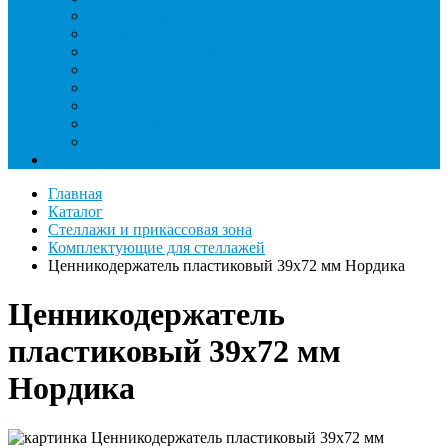
Римеры и гратосниматели
Станции манометрические
Течеискатели ламповые и красители
Течеискатели электронные
Трубогибы
Труборасширители
Труборезы
Шланги
Еще
Главная
Каталог
Стеллажи и прикассовая зона
Комплектующие для стеллажей
Ценникодержатель пластиковый 39х72 мм Нордика
Ценникодержатель
пластиковый 39х72 мм
Нордика