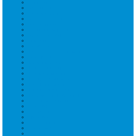
Блендеры
Вафельницы
Грили контактные
Картофелечистки
Кипятильники
Котлы пищеварочные
Льдогенераторы
Миксеры
Мясорубки
Нейтральное оборудование
Овощерезки
Пароконвектоматы
Печи для пиццы
Печи конвекционные
Пилы для резки мяса
Плиты индукционные
Плиты электрические
Посудомоечные машины
Расходн. материалы
Слайсеры
Тестомесы
Фритюрницы
Чебуречницы
Шкафы жарочные
Шкафы пекарские