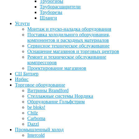
Трубогибы
Труборасширители
Труборезы
Шланги
Услуги
Монтаж и пуско-наладка оборудования
Поставка холодильного оборудования,
компонентов и расходных материалов
Сервисное техническое обслуживание
Оснащение магазинов и торговых центров
Ремонт и техническое обслуживание
компрессоров
Проектирование магазинов
СЦ Битцер
Ирбис
Торговое оборудование
Витрины Brandford
Стеллажные системы Нордика
Оборудование Гольфстрим
be bloks!
Chilz
Carboma
Dazzl
Промышленный холод
Intercold