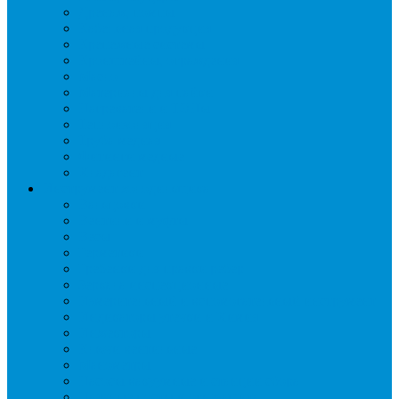
Дренаж, помпы
Кабельная продукция
Крепежные системы
Кронштейны, ограждения
Масло
Материалы для пайки
Нагреватели и ТЭНы
Теплоизоляция
Труба медная
Фитинги медные
Хладагент
Инструмент холодильщика
Вальцовки
Вентили и муфты
Весы
Герметики
Гребенки для правки ребер
Зеркала инспекционные
Измерительный и вспомогательный инструмент
Индикаторы утечки и Химия
Инжекторы
Ключи вентильные
Манометры
Насосы вакуумные и станции сбора
Паячные посты и огнезащита