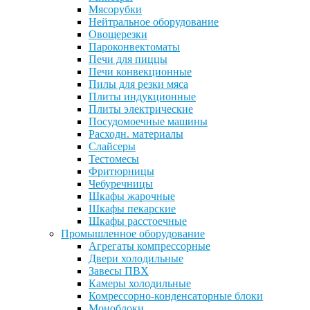
Мясорубки
Нейтральное оборудование
Овощерезки
Пароконвектоматы
Печи для пиццы
Печи конвекционные
Пилы для резки мяса
Плиты индукционные
Плиты электрические
Посудомоечные машины
Расходн. материалы
Слайсеры
Тестомесы
Фритюрницы
Чебуречницы
Шкафы жарочные
Шкафы пекарские
Шкафы расстоечные
Промышленное оборудование
Агрегаты компрессорные
Двери холодильные
Завесы ПВХ
Камеры холодильные
Комрессорно-конденсаторные блоки
Моноблоки