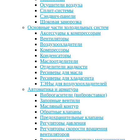
Осушители воздуха
Сплит-системы
Сэндвич-панели
Шоковая заморозка
Основные части холодильных систем
Аксессуары к компрессорам
Вентиляторы
Воздухоохладители
Компрессоры
Конденсаторы
Маслоотделители
Отделители жидкости
Ресиверы для масла
Ресиверы для хладагента
ТЭНы для воздухоохладителей
Автоматика и арматура
Виброгасители (вибровставки)
Запорные вентили
Масляный контур
Обратные клапаны
Предохранительные клапаны
Регуляторы давления
Регуляторы скорости вращения
вентиляторов
Регуляторы температуры механические