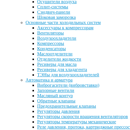
Осушители воздуха
Сплит-системы
Сэндвич-панели
Шоковая заморозка
Основные части холодильных систем
Аксессуары к компрессорам
Вентиляторы
Воздухоохладители
Компрессоры
Конденсаторы
Маслоотделители
Отделители жидкости
Ресиверы для масла
Ресиверы для хладагента
ТЭНы для воздухоохладителей
Автоматика и арматура
Виброгасители (вибровставки)
Запорные вентили
Масляный контур
Обратные клапаны
Предохранительные клапаны
Регуляторы давления
Регуляторы скорости вращения вентиляторов
Регуляторы температуры механические
Реле давления, протока, картриджные прессо