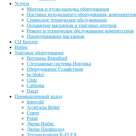
Услуги
Монтаж и пуско-наладка оборудования
Поставка холодильного оборудования, компонентов
Сервисное техническое обслуживание
Оснащение магазинов и торговых центров
Ремонт и техническое обслуживание компрессоров
Проектирование магазинов
СЦ Битцер
Ирбис
Торговое оборудование
Витрины Brandford
Стеллажные системы Нордика
Оборудование Гольфстрим
be bloks!
Chilz
Carboma
Dazzl
Промышленный холод
Intercold
Агрегаты Belief
Север
Polair
Двери Ирбис
Двери Профхолод
Теплоизоляция K-FLEX