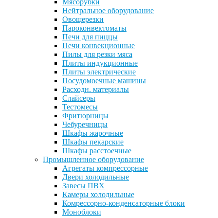
Мясорубки
Нейтральное оборудование
Овощерезки
Пароконвектоматы
Печи для пиццы
Печи конвекционные
Пилы для резки мяса
Плиты индукционные
Плиты электрические
Посудомоечные машины
Расходн. материалы
Слайсеры
Тестомесы
Фритюрницы
Чебуречницы
Шкафы жарочные
Шкафы пекарские
Шкафы расстоечные
Промышленное оборудование
Агрегаты компрессорные
Двери холодильные
Завесы ПВХ
Камеры холодильные
Комрессорно-конденсаторные блоки
Моноблоки