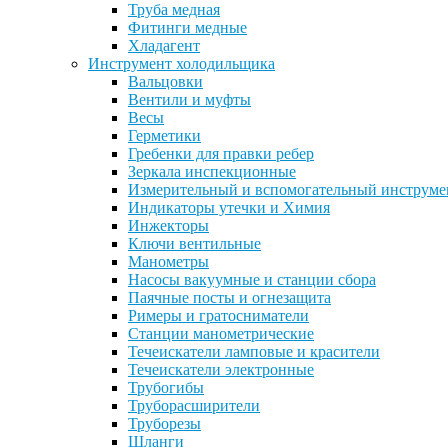
Труба медная
Фитинги медные
Хладагент
Инструмент холодильщика
Вальцовки
Вентили и муфты
Весы
Герметики
Гребенки для правки ребер
Зеркала инспекционные
Измерительный и вспомогательный инструме
Индикаторы утечки и Химия
Инжекторы
Ключи вентильные
Манометры
Насосы вакуумные и станции сбора
Паячные посты и огнезащита
Римеры и гратосниматели
Станции манометрические
Течеискатели ламповые и красители
Течеискатели электронные
Трубогибы
Труборасширители
Труборезы
Шланги