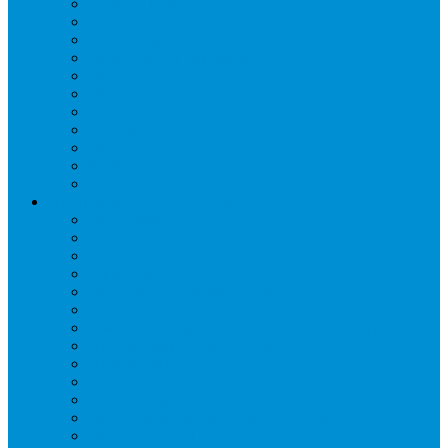
Дренаж, помпы
Кабельная продукция
Крепежные системы
Кронштейны, ограждения
Масло
Материалы для пайки
Нагреватели и ТЭНы
Теплоизоляция
Труба медная
Фитинги медные
Хладагент
Инструмент холодильщика
Вальцовки
Вентили и муфты
Весы
Герметики
Гребенки для правки ребер
Зеркала инспекционные
Измерительный и вспомогательный инструмент
Индикаторы утечки и Химия
Инжекторы
Ключи вентильные
Манометры
Насосы вакуумные и станции сбора
Паячные посты и огнезащита