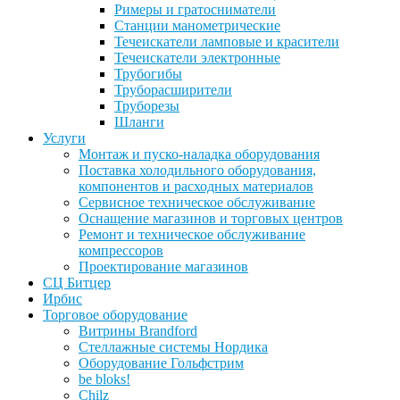
Римеры и гратосниматели
Станции манометрические
Течеискатели ламповые и красители
Течеискатели электронные
Трубогибы
Труборасширители
Труборезы
Шланги
Услуги
Монтаж и пуско-наладка оборудования
Поставка холодильного оборудования,
компонентов и расходных материалов
Сервисное техническое обслуживание
Оснащение магазинов и торговых центров
Ремонт и техническое обслуживание
компрессоров
Проектирование магазинов
СЦ Битцер
Ирбис
Торговое оборудование
Витрины Brandford
Стеллажные системы Нордика
Оборудование Гольфстрим
be bloks!
Chilz