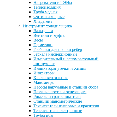
Нагреватели и ТЭНы
Теплоизоляция
Труба медная
Фитинги медные
Хладагент
Инструмент холодильщика
Вальцовки
Вентили и муфты
Весы
Герметики
Гребенки для правки ребер
Зеркала инспекционные
Измерительный и вспомогательный
инструмент
Индикаторы утечки и Химия
Инжекторы
Ключи вентильные
Манометры
Насосы вакуумные и станции сбора
Паячные посты и огнезащита
Римеры и гратосниматели
Станции манометрические
Течеискатели ламповые и красители
Течеискатели электронные
Трубогибы