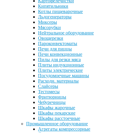
Картофелечистки
Кипятильники
Котлы пищеварочные
Льдогенераторы
Миксеры
Мясорубки
Нейтральное оборудование
Овощерезки
Пароконвектоматы
Печи для пиццы
Печи конвекционные
Пилы для резки мяса
Плиты индукционные
Плиты электрические
Посудомоечные машины
Расходн. материалы
Слайсеры
Тестомесы
Фритюрницы
Чебуречницы
Шкафы жарочные
Шкафы пекарские
Шкафы расстоечные
Промышленное оборудование
Агрегаты компрессорные