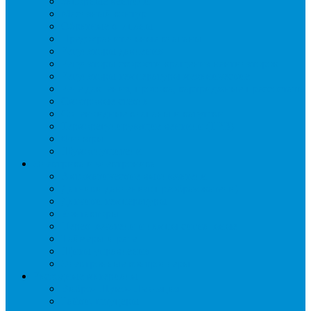
Запорные вентили
Масляный контур
Обратные клапаны
Предохранительные клапаны
Регуляторы давления
Регуляторы скорости вращения вентиляторов
Регуляторы температуры механические
Реле давления, протока, картриджные прессостаты
Смотровые стекла
Соленоидные клапаны и катушки
Терморегулирующие вентили (ТРВ)
Фильтры
Шумоглушители
Электрика и электроника
Автоматические выключатели
Датчики давления (преобразователи)
Датчики температуры
Контакторы
Переключатели и лампы сигнальные
Таймеры и реле
Щиты управления
Электронные контроллеры
Расходные материалы
Вибро- Шумо- Изоляция
Гайки, штуцеры