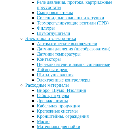
Реле давления, протока, картриджные
прессостаты
Смотровые стекла
Соленоидные клапаны и катушки
Терморегулирующие вентили (ТРВ)
Фильтры
Шумоглушители
Электрика и электроника
Автоматические выключатели
Датчики давления (преобразователи)
Датчики температуры
Контакторы
Переключатели и лампы сигнальные
Таймеры и реле
Щиты управления
Электронные контроллеры
Расходные материалы
Вибро- Шумо- Изоляция
Гайки, штуцеры
Дренаж, помпы
Кабельная продукция
Крепежные системы
Кронштейны, ограждения
Масло
Материалы для пайки