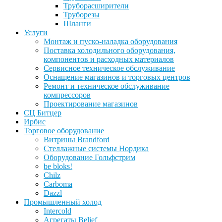
Труборасширители
Труборезы
Шланги
Услуги
Монтаж и пуско-наладка оборудования
Поставка холодильного оборудования,
компонентов и расходных материалов
Сервисное техническое обслуживание
Оснащение магазинов и торговых центров
Ремонт и техническое обслуживание
компрессоров
Проектирование магазинов
СЦ Битцер
Ирбис
Торговое оборудование
Витрины Brandford
Стеллажные системы Нордика
Оборудование Гольфстрим
be bloks!
Chilz
Carboma
Dazzl
Промышленный холод
Intercold
Агрегаты Belief