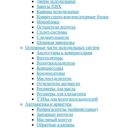
Двери холодильные
Завесы ПВХ
Камеры холодильные
Комрессорно-конденсаторные блоки
Моноблоки
Осушители воздуха
Сплит-системы
Сэндвич-панели
Шоковая заморозка
Основные части холодильных систем
Аксессуары к компрессорам
Вентиляторы
Воздухоохладители
Компрессоры
Конденсаторы
Маслоотделители
Отделители жидкости
Ресиверы для масла
Ресиверы для хладагента
ТЭНы для воздухоохладителей
Автоматика и арматура
Виброгасители (вибровставки)
Запорные вентили
Масляный контур
Обратные клапаны