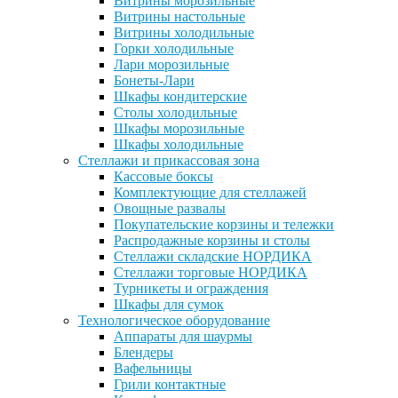
Витрины морозильные
Витрины настольные
Витрины холодильные
Горки холодильные
Лари морозильные
Бонеты-Лари
Шкафы кондитерские
Столы холодильные
Шкафы морозильные
Шкафы холодильные
Стеллажи и прикассовая зона
Кассовые боксы
Комплектующие для стеллажей
Овощные развалы
Покупательские корзины и тележки
Распродажные корзины и столы
Стеллажи складские НОРДИКА
Стеллажи торговые НОРДИКА
Турникеты и ограждения
Шкафы для сумок
Технологическое оборудование
Аппараты для шаурмы
Блендеры
Вафельницы
Грили контактные