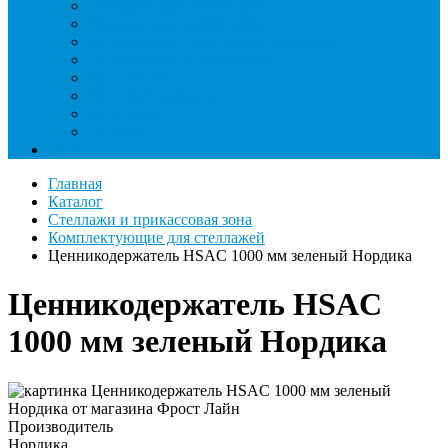
Римеры и гратосниматели
Станции манометрические
Течеискатели ламповые и красители
Течеискатели электронные
Трубогибы
Труборасширители
Труборезы
Шланги
Еще
Главная
Каталог
Стеллажи и прикассовая зона
Комплектующие для стеллажей
Ценникодержатель HSAC 1000 мм зеленый Нордика
Ценникодержатель HSAC
1000 мм зеленый Нордика
Производитель
Нордика