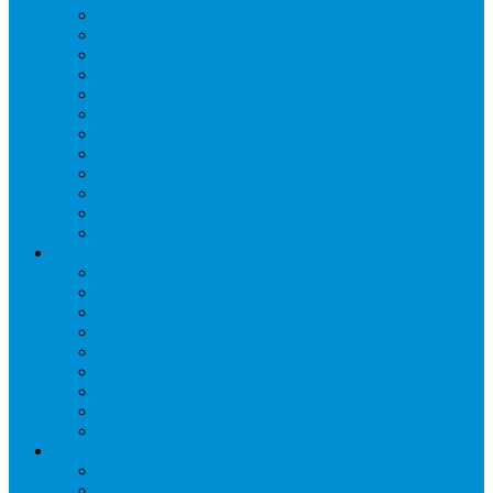
Бонеты морозильные
Витрины кондитерские
Витрины морозильные
Витрины настольные
Витрины холодильные
Горки холодильные
Лари морозильные
Бонеты-Лари
Шкафы кондитерские
Столы холодильные
Шкафы морозильные
Шкафы холодильные
Стеллажи и прикассовая зона
Кассовые боксы
Комплектующие для стеллажей
Овощные развалы
Покупательские корзины и тележки
Распродажные корзины и столы
Стеллажи складские НОРДИКА
Стеллажи торговые НОРДИКА
Турникеты и ограждения
Шкафы для сумок
Технологическое оборудование
Аппараты для шаурмы
Блендеры