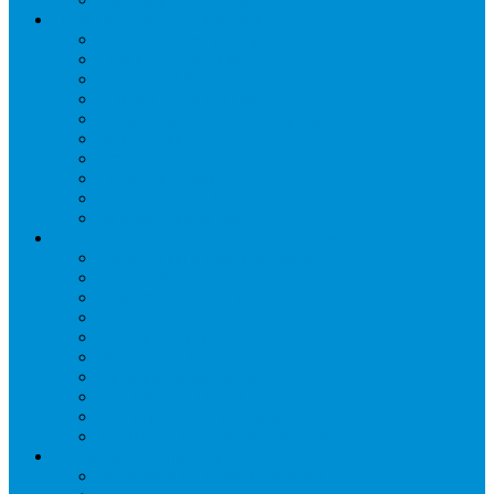
Промышленное оборудование
Агрегаты компрессорные
Двери холодильные
Завесы ПВХ
Камеры холодильные
Комрессорно-конденсаторные блоки
Моноблоки
Осушители воздуха
Сплит-системы
Сэндвич-панели
Шоковая заморозка
Основные части холодильных систем
Аксессуары к компрессорам
Вентиляторы
Воздухоохладители
Компрессоры
Конденсаторы
Маслоотделители
Отделители жидкости
Ресиверы для масла
Ресиверы для хладагента
ТЭНы для воздухоохладителей
Автоматика и арматура
Виброгасители (вибровставки)