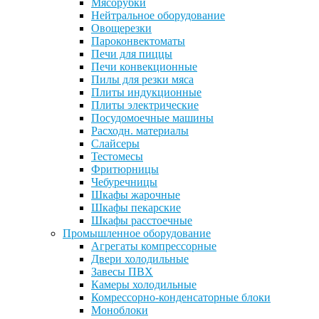
Мясорубки
Нейтральное оборудование
Овощерезки
Пароконвектоматы
Печи для пиццы
Печи конвекционные
Пилы для резки мяса
Плиты индукционные
Плиты электрические
Посудомоечные машины
Расходн. материалы
Слайсеры
Тестомесы
Фритюрницы
Чебуречницы
Шкафы жарочные
Шкафы пекарские
Шкафы расстоечные
Промышленное оборудование
Агрегаты компрессорные
Двери холодильные
Завесы ПВХ
Камеры холодильные
Комрессорно-конденсаторные блоки
Моноблоки