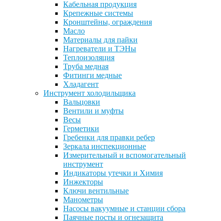
Кабельная продукция
Крепежные системы
Кронштейны, ограждения
Масло
Материалы для пайки
Нагреватели и ТЭНы
Теплоизоляция
Труба медная
Фитинги медные
Хладагент
Инструмент холодильщика
Вальцовки
Вентили и муфты
Весы
Герметики
Гребенки для правки ребер
Зеркала инспекционные
Измерительный и вспомогательный
инструмент
Индикаторы утечки и Химия
Инжекторы
Ключи вентильные
Манометры
Насосы вакуумные и станции сбора
Паячные посты и огнезащита