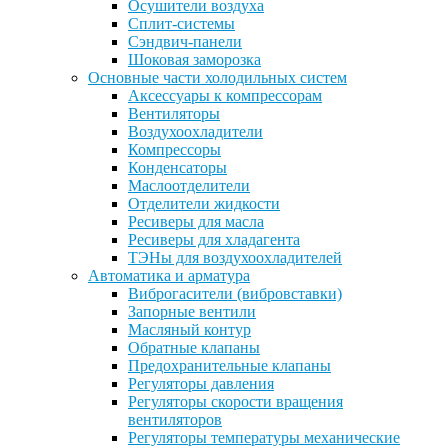
Осушители воздуха
Сплит-системы
Сэндвич-панели
Шоковая заморозка
Основные части холодильных систем
Аксессуары к компрессорам
Вентиляторы
Воздухоохладители
Компрессоры
Конденсаторы
Маслоотделители
Отделители жидкости
Ресиверы для масла
Ресиверы для хладагента
ТЭНы для воздухоохладителей
Автоматика и арматура
Виброгасители (вибровставки)
Запорные вентили
Масляный контур
Обратные клапаны
Предохранительные клапаны
Регуляторы давления
Регуляторы скорости вращения
вентиляторов
Регуляторы температуры механические