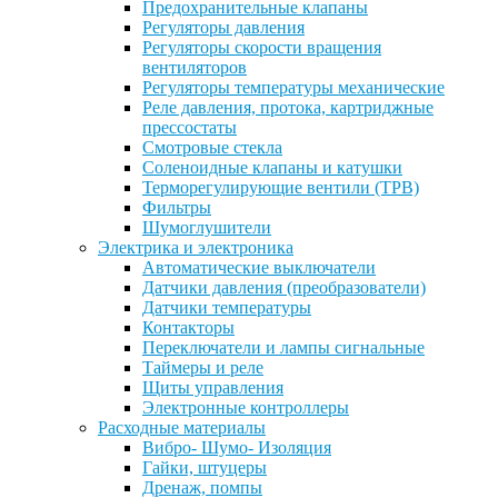
Предохранительные клапаны
Регуляторы давления
Регуляторы скорости вращения
вентиляторов
Регуляторы температуры механические
Реле давления, протока, картриджные
прессостаты
Смотровые стекла
Соленоидные клапаны и катушки
Терморегулирующие вентили (ТРВ)
Фильтры
Шумоглушители
Электрика и электроника
Автоматические выключатели
Датчики давления (преобразователи)
Датчики температуры
Контакторы
Переключатели и лампы сигнальные
Таймеры и реле
Щиты управления
Электронные контроллеры
Расходные материалы
Вибро- Шумо- Изоляция
Гайки, штуцеры
Дренаж, помпы