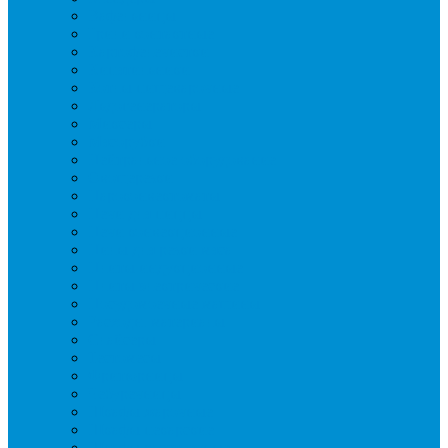
Вафельницы
Грили контактные
Картофелечистки
Кипятильники
Котлы пищеварочные
Льдогенераторы
Миксеры
Мясорубки
Нейтральное оборудование
Овощерезки
Пароконвектоматы
Печи для пиццы
Печи конвекционные
Пилы для резки мяса
Плиты индукционные
Плиты электрические
Посудомоечные машины
Расходн. материалы
Слайсеры
Тестомесы
Фритюрницы
Чебуречницы
Шкафы жарочные
Шкафы пекарские
Шкафы расстоечные