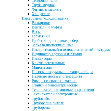
Теплоизоляция
Труба медная
Фитинги медные
Хладагент
Инструмент холодильщика
Вальцовки
Вентили и муфты
Весы
Герметики
Гребенки для правки ребер
Зеркала инспекционные
Измерительный и вспомогательный инструме
Индикаторы утечки и Химия
Инжекторы
Ключи вентильные
Манометры
Насосы вакуумные и станции сбора
Паячные посты и огнезащита
Римеры и гратосниматели
Станции манометрические
Течеискатели ламповые и красители
Течеискатели электронные
Трубогибы
Труборасширители
Труборезы