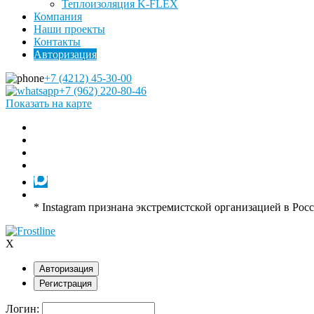
Теплоизоляция K-FLEX
Компания
Наши проекты
Контакты
Авторизация
+7 (4212) 45-30-00
+7 (962) 220-80-46
Показать на карте
* Instagram признана экстремистской организацией в Рос
X
Авторизация
Регистрация
Логин: