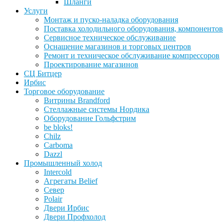
Шланги
Услуги
Монтаж и пуско-наладка оборудования
Поставка холодильного оборудования, компонентов
Сервисное техническое обслуживание
Оснащение магазинов и торговых центров
Ремонт и техническое обслуживание компрессоров
Проектирование магазинов
СЦ Битцер
Ирбис
Торговое оборудование
Витрины Brandford
Стеллажные системы Нордика
Оборудование Гольфстрим
be bloks!
Chilz
Carboma
Dazzl
Промышленный холод
Intercold
Агрегаты Belief
Север
Polair
Двери Ирбис
Двери Профхолод