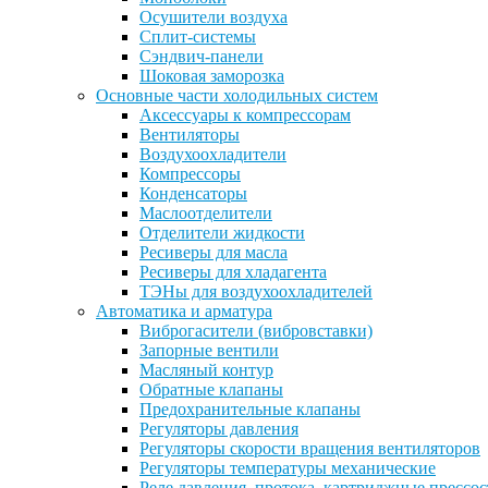
Осушители воздуха
Сплит-системы
Сэндвич-панели
Шоковая заморозка
Основные части холодильных систем
Аксессуары к компрессорам
Вентиляторы
Воздухоохладители
Компрессоры
Конденсаторы
Маслоотделители
Отделители жидкости
Ресиверы для масла
Ресиверы для хладагента
ТЭНы для воздухоохладителей
Автоматика и арматура
Виброгасители (вибровставки)
Запорные вентили
Масляный контур
Обратные клапаны
Предохранительные клапаны
Регуляторы давления
Регуляторы скорости вращения вентиляторов
Регуляторы температуры механические
Реле давления, протока, картриджные прессо