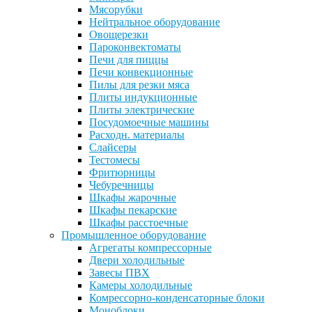
Мясорубки
Нейтральное оборудование
Овощерезки
Пароконвектоматы
Печи для пиццы
Печи конвекционные
Пилы для резки мяса
Плиты индукционные
Плиты электрические
Посудомоечные машины
Расходн. материалы
Слайсеры
Тестомесы
Фритюрницы
Чебуречницы
Шкафы жарочные
Шкафы пекарские
Шкафы расстоечные
Промышленное оборудование
Агрегаты компрессорные
Двери холодильные
Завесы ПВХ
Камеры холодильные
Комрессорно-конденсаторные блоки
Моноблоки