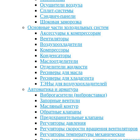
Осушители воздуха
Сплит-системы
Сэндвич-панели
Шоковая заморозка
Основные части холодильных систем
Аксессуары к компрессорам
Вентиляторы
Воздухоохладители
Компрессоры
Конденсаторы
Маслоотделители
Отделители жидкости
Ресиверы для масла
Ресиверы для хладагента
ТЭНы для воздухоохладителей
Автоматика и арматура
Виброгасители (вибровставки)
Запорные вентили
Масляный контур
Обратные клапаны
Предохранительные клапаны
Регуляторы давления
Регуляторы скорости вращения вентиляторов
Регуляторы температуры механические
Реле давления, протока, картриджные прессо