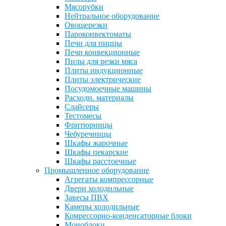
Мясорубки
Нейтральное оборудование
Овощерезки
Пароконвектоматы
Печи для пиццы
Печи конвекционные
Пилы для резки мяса
Плиты индукционные
Плиты электрические
Посудомоечные машины
Расходн. материалы
Слайсеры
Тестомесы
Фритюрницы
Чебуречницы
Шкафы жарочные
Шкафы пекарские
Шкафы расстоечные
Промышленное оборудование
Агрегаты компрессорные
Двери холодильные
Завесы ПВХ
Камеры холодильные
Комрессорно-конденсаторные блоки
Моноблоки