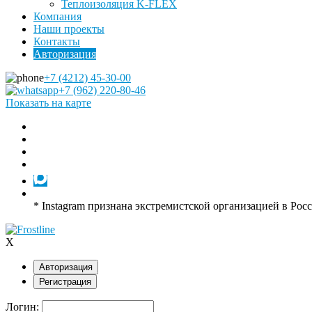
Теплоизоляция K-FLEX
Компания
Наши проекты
Контакты
Авторизация
+7 (4212) 45-30-00
+7 (962) 220-80-46
Показать на карте
* Instagram признана экстремистской организацией в Рос
X
Авторизация
Регистрация
Логин: