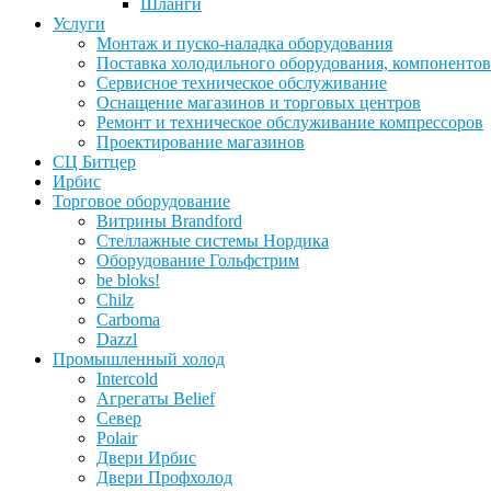
Шланги
Услуги
Монтаж и пуско-наладка оборудования
Поставка холодильного оборудования, компонентов
Сервисное техническое обслуживание
Оснащение магазинов и торговых центров
Ремонт и техническое обслуживание компрессоров
Проектирование магазинов
СЦ Битцер
Ирбис
Торговое оборудование
Витрины Brandford
Стеллажные системы Нордика
Оборудование Гольфстрим
be bloks!
Chilz
Carboma
Dazzl
Промышленный холод
Intercold
Агрегаты Belief
Север
Polair
Двери Ирбис
Двери Профхолод