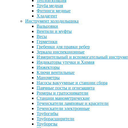
Теплоизоляция
Труба медная
Фитинги медные
Хладагент
Инструмент холодильщика
Вальцовки
Вентили и муфты
Весы
Герметики
Гребенки для правки ребер
Зеркала инспекционные
Измерительный и вспомогательный инструме
Индикаторы утечки и Химия
Инжекторы
Ключи вентильные
Манометры
Насосы вакуумные и станции сбора
Паячные посты и огнезащита
Римеры и гратосниматели
Станции манометрические
Течеискатели ламповые и красители
Течеискатели электронные
Трубогибы
Труборасширители
Труборезы