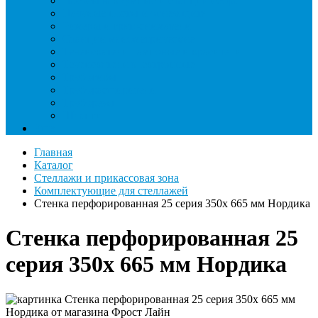
Насосы вакуумные и станции сбора
Паячные посты и огнезащита
Римеры и гратосниматели
Станции манометрические
Течеискатели ламповые и красители
Течеискатели электронные
Трубогибы
Труборасширители
Труборезы
Шланги
Еще
Главная
Каталог
Стеллажи и прикассовая зона
Комплектующие для стеллажей
Стенка перфорированная 25 серия 350х 665 мм Нордика
Стенка перфорированная 25
серия 350х 665 мм Нордика