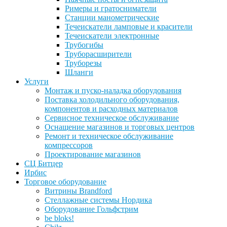
Римеры и гратосниматели
Станции манометрические
Течеискатели ламповые и красители
Течеискатели электронные
Трубогибы
Труборасширители
Труборезы
Шланги
Услуги
Монтаж и пуско-наладка оборудования
Поставка холодильного оборудования,
компонентов и расходных материалов
Сервисное техническое обслуживание
Оснащение магазинов и торговых центров
Ремонт и техническое обслуживание
компрессоров
Проектирование магазинов
СЦ Битцер
Ирбис
Торговое оборудование
Витрины Brandford
Стеллажные системы Нордика
Оборудование Гольфстрим
be bloks!