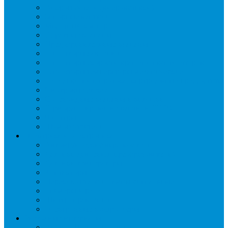
Виброгасители (вибровставки)
Запорные вентили
Масляный контур
Обратные клапаны
Предохранительные клапаны
Регуляторы давления
Регуляторы скорости вращения вентиляторов
Регуляторы температуры механические
Реле давления, протока, картриджные прессостаты
Смотровые стекла
Соленоидные клапаны и катушки
Терморегулирующие вентили (ТРВ)
Фильтры
Шумоглушители
Электрика и электроника
Автоматические выключатели
Датчики давления (преобразователи)
Датчики температуры
Контакторы
Переключатели и лампы сигнальные
Таймеры и реле
Щиты управления
Электронные контроллеры
Расходные материалы
Вибро- Шумо- Изоляция