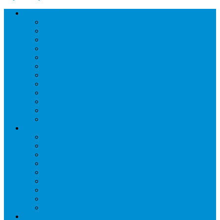
Торговое оборудование
Бонеты морозильные
Витрины кондитерские
Витрины морозильные
Витрины настольные
Витрины холодильные
Горки холодильные
Лари морозильные
Бонеты-Лари
Шкафы кондитерские
Столы холодильные
Шкафы морозильные
Шкафы холодильные
Стеллажи и прикассовая зона
Кассовые боксы
Комплектующие для стеллажей
Овощные развалы
Покупательские корзины и тележки
Распродажные корзины и столы
Стеллажи складские НОРДИКА
Стеллажи торговые НОРДИКА
Турникеты и ограждения
Шкафы для сумок
Технологическое оборудование