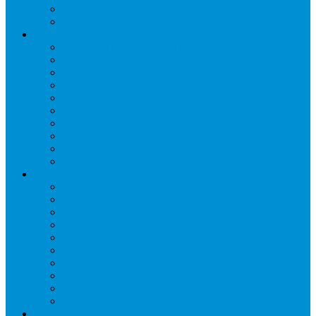
Шкафы пекарские
Шкафы расстоечные
Промышленное оборудование
Агрегаты компрессорные
Двери холодильные
Завесы ПВХ
Камеры холодильные
Комрессорно-конденсаторные блоки
Моноблоки
Осушители воздуха
Сплит-системы
Сэндвич-панели
Шоковая заморозка
Основные части холодильных систем
Аксессуары к компрессорам
Вентиляторы
Воздухоохладители
Компрессоры
Конденсаторы
Маслоотделители
Отделители жидкости
Ресиверы для масла
Ресиверы для хладагента
ТЭНы для воздухоохладителей
Автоматика и арматура