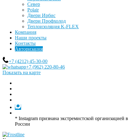
Север
Polair
Двери Ирбис
Двери Профхолод
Теплоизоляция K-FLEX
Компания
Наши проекты
Контакты
Авторизация
+7 (4212) 45-30-00
+7 (962) 220-80-46
Показать на карте
* Instagram признана экстремистской организацией в
России