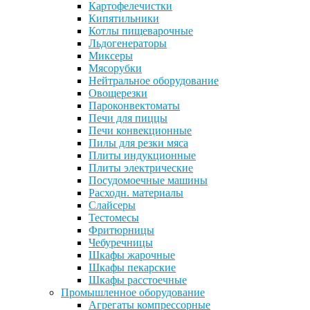
Картофелечистки
Кипятильники
Котлы пищеварочные
Льдогенераторы
Миксеры
Мясорубки
Нейтральное оборудование
Овощерезки
Пароконвектоматы
Печи для пиццы
Печи конвекционные
Пилы для резки мяса
Плиты индукционные
Плиты электрические
Посудомоечные машины
Расходн. материалы
Слайсеры
Тестомесы
Фритюрницы
Чебуречницы
Шкафы жарочные
Шкафы пекарские
Шкафы расстоечные
Промышленное оборудование
Агрегаты компрессорные