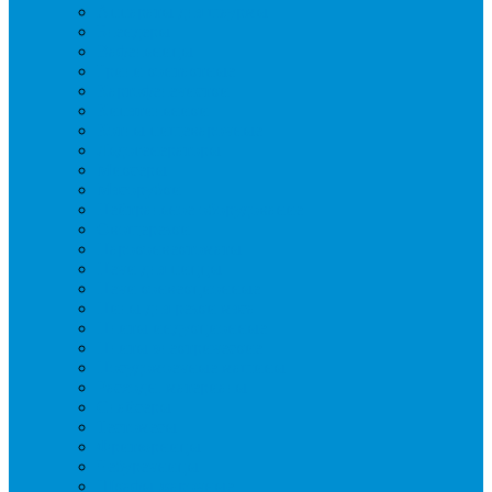
Аппараты для шаурмы
Блендеры
Вафельницы
Грили контактные
Картофелечистки
Кипятильники
Котлы пищеварочные
Льдогенераторы
Миксеры
Мясорубки
Нейтральное оборудование
Овощерезки
Пароконвектоматы
Печи для пиццы
Печи конвекционные
Пилы для резки мяса
Плиты индукционные
Плиты электрические
Посудомоечные машины
Расходн. материалы
Слайсеры
Тестомесы
Фритюрницы
Чебуречницы
Шкафы жарочные