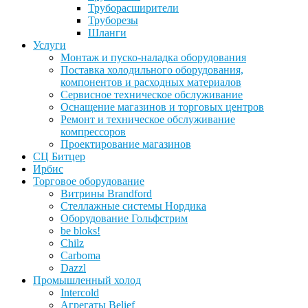
Труборасширители
Труборезы
Шланги
Услуги
Монтаж и пуско-наладка оборудования
Поставка холодильного оборудования,
компонентов и расходных материалов
Сервисное техническое обслуживание
Оснащение магазинов и торговых центров
Ремонт и техническое обслуживание
компрессоров
Проектирование магазинов
СЦ Битцер
Ирбис
Торговое оборудование
Витрины Brandford
Стеллажные системы Нордика
Оборудование Гольфстрим
be bloks!
Chilz
Carboma
Dazzl
Промышленный холод
Intercold
Агрегаты Belief