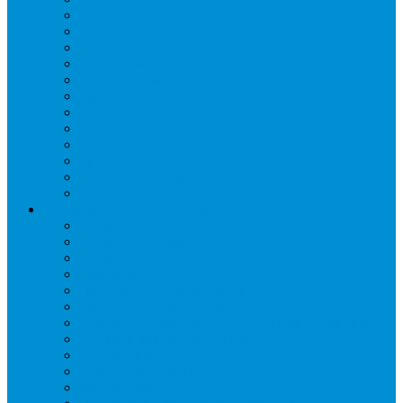
Гайки, штуцеры
Дренаж, помпы
Кабельная продукция
Крепежные системы
Кронштейны, ограждения
Масло
Материалы для пайки
Нагреватели и ТЭНы
Теплоизоляция
Труба медная
Фитинги медные
Хладагент
Инструмент холодильщика
Вальцовки
Вентили и муфты
Весы
Герметики
Гребенки для правки ребер
Зеркала инспекционные
Измерительный и вспомогательный инструмент
Индикаторы утечки и Химия
Инжекторы
Ключи вентильные
Манометры