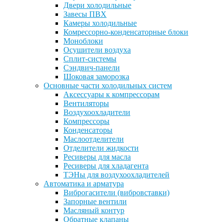
Двери холодильные
Завесы ПВХ
Камеры холодильные
Комрессорно-конденсаторные блоки
Моноблоки
Осушители воздуха
Сплит-системы
Сэндвич-панели
Шоковая заморозка
Основные части холодильных систем
Аксессуары к компрессорам
Вентиляторы
Воздухоохладители
Компрессоры
Конденсаторы
Маслоотделители
Отделители жидкости
Ресиверы для масла
Ресиверы для хладагента
ТЭНы для воздухоохладителей
Автоматика и арматура
Виброгасители (вибровставки)
Запорные вентили
Масляный контур
Обратные клапаны