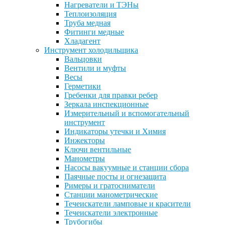
Нагреватели и ТЭНы
Теплоизоляция
Труба медная
Фитинги медные
Хладагент
Инструмент холодильщика
Вальцовки
Вентили и муфты
Весы
Герметики
Гребенки для правки ребер
Зеркала инспекционные
Измерительный и вспомогательный
инструмент
Индикаторы утечки и Химия
Инжекторы
Ключи вентильные
Манометры
Насосы вакуумные и станции сбора
Паячные посты и огнезащита
Римеры и гратосниматели
Станции манометрические
Течеискатели ламповые и красители
Течеискатели электронные
Трубогибы