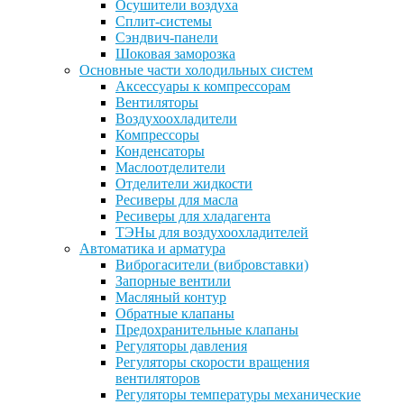
Осушители воздуха
Сплит-системы
Сэндвич-панели
Шоковая заморозка
Основные части холодильных систем
Аксессуары к компрессорам
Вентиляторы
Воздухоохладители
Компрессоры
Конденсаторы
Маслоотделители
Отделители жидкости
Ресиверы для масла
Ресиверы для хладагента
ТЭНы для воздухоохладителей
Автоматика и арматура
Виброгасители (вибровставки)
Запорные вентили
Масляный контур
Обратные клапаны
Предохранительные клапаны
Регуляторы давления
Регуляторы скорости вращения
вентиляторов
Регуляторы температуры механические