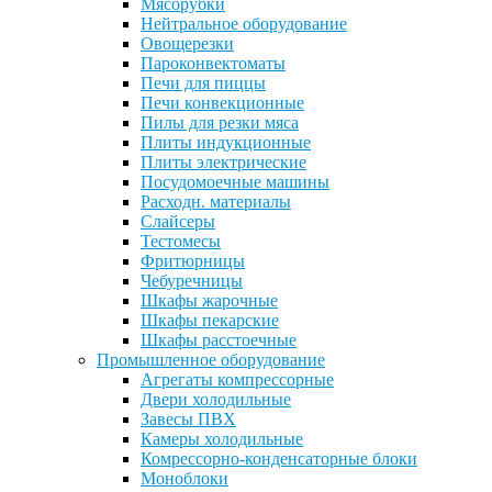
Мясорубки
Нейтральное оборудование
Овощерезки
Пароконвектоматы
Печи для пиццы
Печи конвекционные
Пилы для резки мяса
Плиты индукционные
Плиты электрические
Посудомоечные машины
Расходн. материалы
Слайсеры
Тестомесы
Фритюрницы
Чебуречницы
Шкафы жарочные
Шкафы пекарские
Шкафы расстоечные
Промышленное оборудование
Агрегаты компрессорные
Двери холодильные
Завесы ПВХ
Камеры холодильные
Комрессорно-конденсаторные блоки
Моноблоки