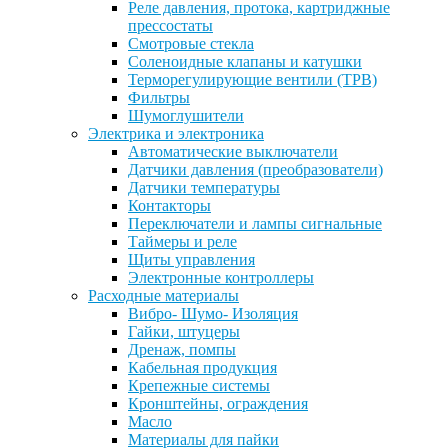
Реле давления, протока, картриджные
прессостаты
Смотровые стекла
Соленоидные клапаны и катушки
Терморегулирующие вентили (ТРВ)
Фильтры
Шумоглушители
Электрика и электроника
Автоматические выключатели
Датчики давления (преобразователи)
Датчики температуры
Контакторы
Переключатели и лампы сигнальные
Таймеры и реле
Щиты управления
Электронные контроллеры
Расходные материалы
Вибро- Шумо- Изоляция
Гайки, штуцеры
Дренаж, помпы
Кабельная продукция
Крепежные системы
Кронштейны, ограждения
Масло
Материалы для пайки