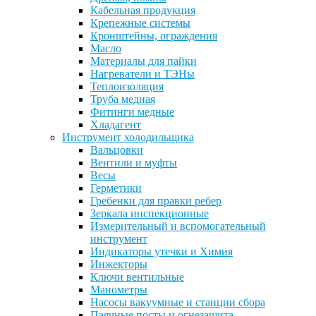
Кабельная продукция
Крепежные системы
Кронштейны, ограждения
Масло
Материалы для пайки
Нагреватели и ТЭНы
Теплоизоляция
Труба медная
Фитинги медные
Хладагент
Инструмент холодильщика
Вальцовки
Вентили и муфты
Весы
Герметики
Гребенки для правки ребер
Зеркала инспекционные
Измерительный и вспомогательный
инструмент
Индикаторы утечки и Химия
Инжекторы
Ключи вентильные
Манометры
Насосы вакуумные и станции сбора
Паячные посты и огнезащита