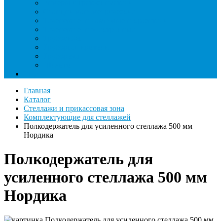
Римеры и гратосниматели
Станции манометрические
Течеискатели ламповые и красители
Течеискатели электронные
Трубогибы
Труборасширители
Труборезы
Шланги
Еще
Главная
Каталог
Стеллажи и прикассовая зона
Комплектующие для стеллажей
Полкодержатель для усиленного стеллажа 500 мм
Нордика
Полкодержатель для
усиленного стеллажа 500 мм
Нордика