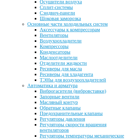
Осушители воздуха
Сплит-системы
Сэндвич-панели
Шоковая заморозка
Основные части холодильных систем
Аксессуары к компрессорам
Вентиляторы
Воздухоохладители
Компрессоры
Конденсаторы
Маслоотделители
Отделители жидкости
Ресиверы для масла
Ресиверы для хладагента
ТЭНы для воздухоохладителей
Автоматика и арматура
Виброгасители (вибровставки)
Запорные вентили
Масляный контур
Обратные клапаны
Предохранительные клапаны
Регуляторы давления
Регуляторы скорости вращения
вентиляторов
Регуляторы температуры механические