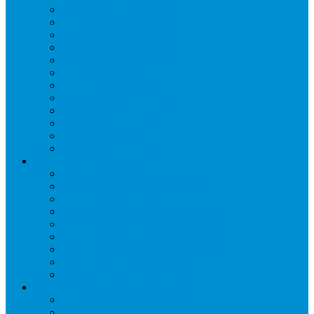
Бонеты морозильные
Витрины кондитерские
Витрины морозильные
Витрины настольные
Витрины холодильные
Горки холодильные
Лари морозильные
Бонеты-Лари
Шкафы кондитерские
Столы холодильные
Шкафы морозильные
Шкафы холодильные
Стеллажи и прикассовая зона
Кассовые боксы
Комплектующие для стеллажей
Овощные развалы
Покупательские корзины и тележки
Распродажные корзины и столы
Стеллажи складские НОРДИКА
Стеллажи торговые НОРДИКА
Турникеты и ограждения
Шкафы для сумок
Технологическое оборудование
Аппараты для шаурмы
Блендеры