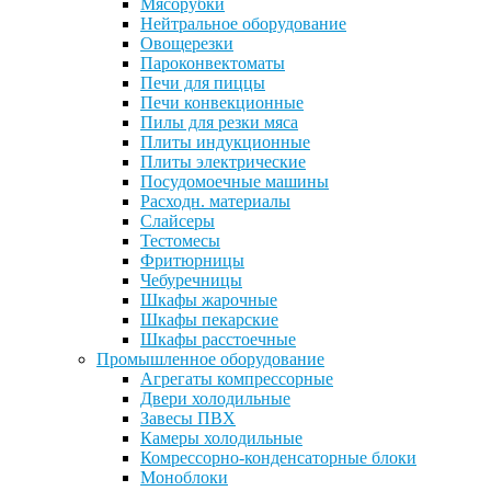
Мясорубки
Нейтральное оборудование
Овощерезки
Пароконвектоматы
Печи для пиццы
Печи конвекционные
Пилы для резки мяса
Плиты индукционные
Плиты электрические
Посудомоечные машины
Расходн. материалы
Слайсеры
Тестомесы
Фритюрницы
Чебуречницы
Шкафы жарочные
Шкафы пекарские
Шкафы расстоечные
Промышленное оборудование
Агрегаты компрессорные
Двери холодильные
Завесы ПВХ
Камеры холодильные
Комрессорно-конденсаторные блоки
Моноблоки