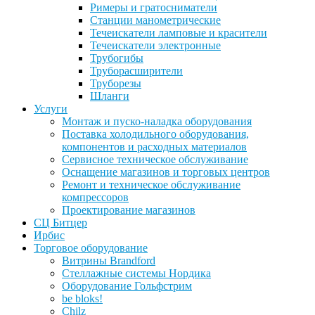
Римеры и гратосниматели
Станции манометрические
Течеискатели ламповые и красители
Течеискатели электронные
Трубогибы
Труборасширители
Труборезы
Шланги
Услуги
Монтаж и пуско-наладка оборудования
Поставка холодильного оборудования,
компонентов и расходных материалов
Сервисное техническое обслуживание
Оснащение магазинов и торговых центров
Ремонт и техническое обслуживание
компрессоров
Проектирование магазинов
СЦ Битцер
Ирбис
Торговое оборудование
Витрины Brandford
Стеллажные системы Нордика
Оборудование Гольфстрим
be bloks!
Chilz