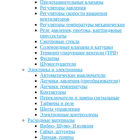
Предохранительные клапаны
Регуляторы давления
Регуляторы скорости вращения
вентиляторов
Регуляторы температуры механические
Реле давления, протока, картриджные
прессостаты
Смотровые стекла
Соленоидные клапаны и катушки
Терморегулирующие вентили (ТРВ)
Фильтры
Шумоглушители
Электрика и электроника
Автоматические выключатели
Датчики давления (преобразователи)
Датчики температуры
Контакторы
Переключатели и лампы сигнальные
Таймеры и реле
Щиты управления
Электронные контроллеры
Расходные материалы
Вибро- Шумо- Изоляция
Гайки, штуцеры
Дренаж, помпы