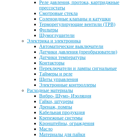
Реле давления, протока, картриджные
прессостаты
Смотровые стекла
Соленоидные клапаны и катушки
Терморегулирующие вентили (ТРВ)
Фильтры
Шумоглушители
Электрика и электроника
Автоматические выключатели
Датчики давления (преобразователи)
Датчики температуры
Контакторы
Переключатели и лампы сигнальные
Таймеры и реле
Щиты управления
Электронные контроллеры
Расходные материалы
Вибро- Шумо- Изоляция
Гайки, штуцеры
Дренаж, помпы
Кабельная продукция
Крепежные системы
Кронштейны, ограждения
Масло
Материалы для пайки