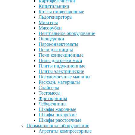
Картофелечистки
Кипятильники
Котлы пищеварочные
Льдогенераторы
Миксеры
Мясорубки
Нейтральное оборудование
Овощерезки
Пароконвектоматы
Печи для пиццы
Печи конвекционные
Пилы для резки мяса
Плиты индукционные
Плиты электрические
Посудомоечные машины
Расходн. материалы
Слайсеры
Тестомесы
Фритюрницы
Чебуречницы
Шкафы жарочные
Шкафы пекарские
Шкафы расстоечные
Промышленное оборудование
Агрегаты компрессорные