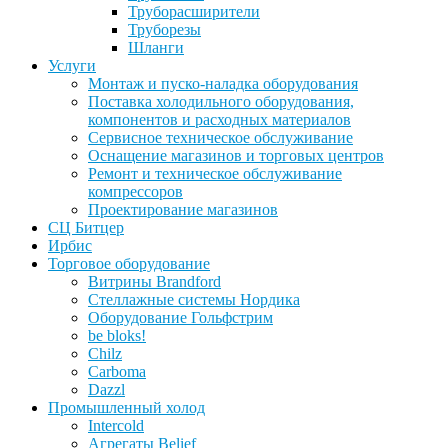
Труборасширители
Труборезы
Шланги
Услуги
Монтаж и пуско-наладка оборудования
Поставка холодильного оборудования,
компонентов и расходных материалов
Сервисное техническое обслуживание
Оснащение магазинов и торговых центров
Ремонт и техническое обслуживание
компрессоров
Проектирование магазинов
СЦ Битцер
Ирбис
Торговое оборудование
Витрины Brandford
Стеллажные системы Нордика
Оборудование Гольфстрим
be bloks!
Chilz
Carboma
Dazzl
Промышленный холод
Intercold
Агрегаты Belief