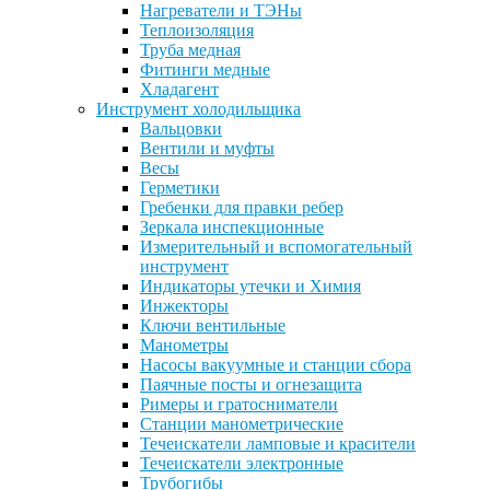
Нагреватели и ТЭНы
Теплоизоляция
Труба медная
Фитинги медные
Хладагент
Инструмент холодильщика
Вальцовки
Вентили и муфты
Весы
Герметики
Гребенки для правки ребер
Зеркала инспекционные
Измерительный и вспомогательный
инструмент
Индикаторы утечки и Химия
Инжекторы
Ключи вентильные
Манометры
Насосы вакуумные и станции сбора
Паячные посты и огнезащита
Римеры и гратосниматели
Станции манометрические
Течеискатели ламповые и красители
Течеискатели электронные
Трубогибы