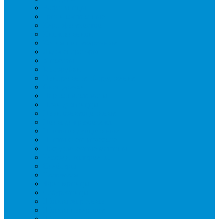
Вафельницы
Грили контактные
Картофелечистки
Кипятильники
Котлы пищеварочные
Льдогенераторы
Миксеры
Мясорубки
Нейтральное оборудование
Овощерезки
Пароконвектоматы
Печи для пиццы
Печи конвекционные
Пилы для резки мяса
Плиты индукционные
Плиты электрические
Посудомоечные машины
Расходн. материалы
Слайсеры
Тестомесы
Фритюрницы
Чебуречницы
Шкафы жарочные
Шкафы пекарские
Шкафы расстоечные