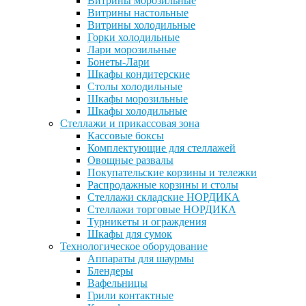
Витрины морозильные
Витрины настольные
Витрины холодильные
Горки холодильные
Лари морозильные
Бонеты-Лари
Шкафы кондитерские
Столы холодильные
Шкафы морозильные
Шкафы холодильные
Стеллажи и прикассовая зона
Кассовые боксы
Комплектующие для стеллажей
Овощные развалы
Покупательские корзины и тележки
Распродажные корзины и столы
Стеллажи складские НОРДИКА
Стеллажи торговые НОРДИКА
Турникеты и ограждения
Шкафы для сумок
Технологическое оборудование
Аппараты для шаурмы
Блендеры
Вафельницы
Грили контактные