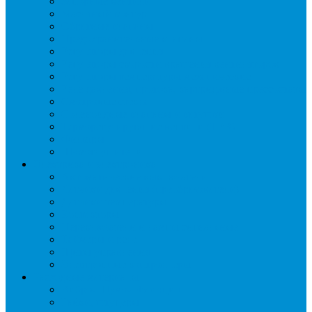
Запорные вентили
Масляный контур
Обратные клапаны
Предохранительные клапаны
Регуляторы давления
Регуляторы скорости вращения вентиляторов
Регуляторы температуры механические
Реле давления, протока, картриджные прессостаты
Смотровые стекла
Соленоидные клапаны и катушки
Терморегулирующие вентили (ТРВ)
Фильтры
Шумоглушители
Электрика и электроника
Автоматические выключатели
Датчики давления (преобразователи)
Датчики температуры
Контакторы
Переключатели и лампы сигнальные
Таймеры и реле
Щиты управления
Электронные контроллеры
Расходные материалы
Вибро- Шумо- Изоляция
Гайки, штуцеры