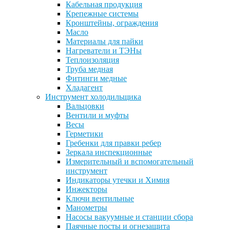
Кабельная продукция
Крепежные системы
Кронштейны, ограждения
Масло
Материалы для пайки
Нагреватели и ТЭНы
Теплоизоляция
Труба медная
Фитинги медные
Хладагент
Инструмент холодильщика
Вальцовки
Вентили и муфты
Весы
Герметики
Гребенки для правки ребер
Зеркала инспекционные
Измерительный и вспомогательный
инструмент
Индикаторы утечки и Химия
Инжекторы
Ключи вентильные
Манометры
Насосы вакуумные и станции сбора
Паячные посты и огнезащита