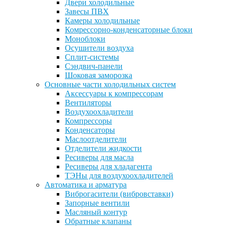
Двери холодильные
Завесы ПВХ
Камеры холодильные
Комрессорно-конденсаторные блоки
Моноблоки
Осушители воздуха
Сплит-системы
Сэндвич-панели
Шоковая заморозка
Основные части холодильных систем
Аксессуары к компрессорам
Вентиляторы
Воздухоохладители
Компрессоры
Конденсаторы
Маслоотделители
Отделители жидкости
Ресиверы для масла
Ресиверы для хладагента
ТЭНы для воздухоохладителей
Автоматика и арматура
Виброгасители (вибровставки)
Запорные вентили
Масляный контур
Обратные клапаны