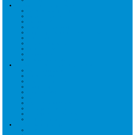
Промышленное оборудование
Агрегаты компрессорные
Двери холодильные
Завесы ПВХ
Камеры холодильные
Комрессорно-конденсаторные блоки
Моноблоки
Осушители воздуха
Сплит-системы
Сэндвич-панели
Шоковая заморозка
Основные части холодильных систем
Аксессуары к компрессорам
Вентиляторы
Воздухоохладители
Компрессоры
Конденсаторы
Маслоотделители
Отделители жидкости
Ресиверы для масла
Ресиверы для хладагента
ТЭНы для воздухоохладителей
Автоматика и арматура
Виброгасители (вибровставки)