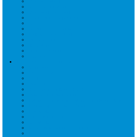
Дренаж, помпы
Кабельная продукция
Крепежные системы
Кронштейны, ограждения
Масло
Материалы для пайки
Нагреватели и ТЭНы
Теплоизоляция
Труба медная
Фитинги медные
Хладагент
Инструмент холодильщика
Вальцовки
Вентили и муфты
Весы
Герметики
Гребенки для правки ребер
Зеркала инспекционные
Измерительный и вспомогательный инструмент
Индикаторы утечки и Химия
Инжекторы
Ключи вентильные
Манометры
Насосы вакуумные и станции сбора
Паячные посты и огнезащита