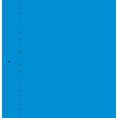
Гайки, штуцеры
Дренаж, помпы
Кабельная продукция
Крепежные системы
Кронштейны, ограждения
Масло
Материалы для пайки
Нагреватели и ТЭНы
Теплоизоляция
Труба медная
Фитинги медные
Хладагент
Инструмент холодильщика
Вальцовки
Вентили и муфты
Весы
Герметики
Гребенки для правки ребер
Зеркала инспекционные
Измерительный и вспомогательный инструмент
Индикаторы утечки и Химия
Инжекторы
Ключи вентильные
Манометры