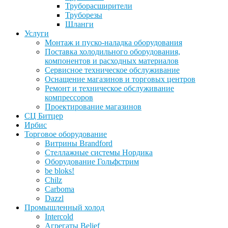
Труборасширители
Труборезы
Шланги
Услуги
Монтаж и пуско-наладка оборудования
Поставка холодильного оборудования,
компонентов и расходных материалов
Сервисное техническое обслуживание
Оснащение магазинов и торговых центров
Ремонт и техническое обслуживание
компрессоров
Проектирование магазинов
СЦ Битцер
Ирбис
Торговое оборудование
Витрины Brandford
Стеллажные системы Нордика
Оборудование Гольфстрим
be bloks!
Chilz
Carboma
Dazzl
Промышленный холод
Intercold
Агрегаты Belief