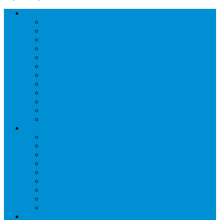
Торговое оборудование
Бонеты морозильные
Витрины кондитерские
Витрины морозильные
Витрины настольные
Витрины холодильные
Горки холодильные
Лари морозильные
Бонеты-Лари
Шкафы кондитерские
Столы холодильные
Шкафы морозильные
Шкафы холодильные
Стеллажи и прикассовая зона
Кассовые боксы
Комплектующие для стеллажей
Овощные развалы
Покупательские корзины и тележки
Распродажные корзины и столы
Стеллажи складские НОРДИКА
Стеллажи торговые НОРДИКА
Турникеты и ограждения
Шкафы для сумок
Технологическое оборудование