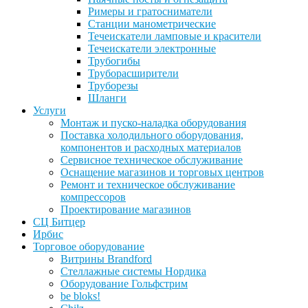
Римеры и гратосниматели
Станции манометрические
Течеискатели ламповые и красители
Течеискатели электронные
Трубогибы
Труборасширители
Труборезы
Шланги
Услуги
Монтаж и пуско-наладка оборудования
Поставка холодильного оборудования,
компонентов и расходных материалов
Сервисное техническое обслуживание
Оснащение магазинов и торговых центров
Ремонт и техническое обслуживание
компрессоров
Проектирование магазинов
СЦ Битцер
Ирбис
Торговое оборудование
Витрины Brandford
Стеллажные системы Нордика
Оборудование Гольфстрим
be bloks!