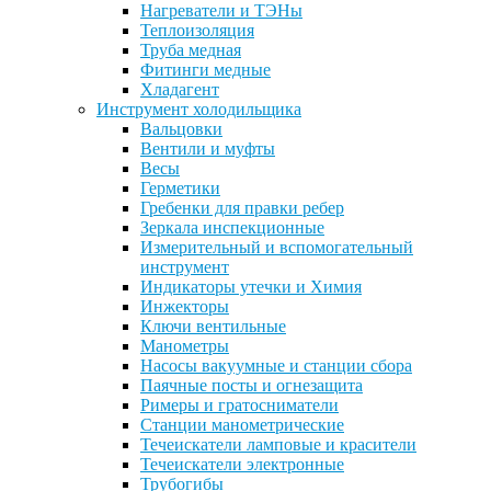
Нагреватели и ТЭНы
Теплоизоляция
Труба медная
Фитинги медные
Хладагент
Инструмент холодильщика
Вальцовки
Вентили и муфты
Весы
Герметики
Гребенки для правки ребер
Зеркала инспекционные
Измерительный и вспомогательный
инструмент
Индикаторы утечки и Химия
Инжекторы
Ключи вентильные
Манометры
Насосы вакуумные и станции сбора
Паячные посты и огнезащита
Римеры и гратосниматели
Станции манометрические
Течеискатели ламповые и красители
Течеискатели электронные
Трубогибы