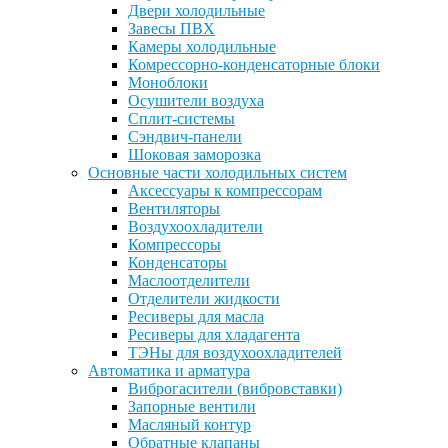
Двери холодильные
Завесы ПВХ
Камеры холодильные
Комрессорно-конденсаторные блоки
Моноблоки
Осушители воздуха
Сплит-системы
Сэндвич-панели
Шоковая заморозка
Основные части холодильных систем
Аксессуары к компрессорам
Вентиляторы
Воздухоохладители
Компрессоры
Конденсаторы
Маслоотделители
Отделители жидкости
Ресиверы для масла
Ресиверы для хладагента
ТЭНы для воздухоохладителей
Автоматика и арматура
Виброгасители (вибровставки)
Запорные вентили
Масляный контур
Обратные клапаны