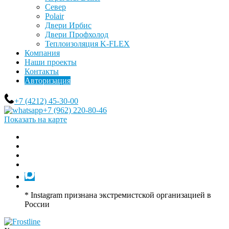
Север
Polair
Двери Ирбис
Двери Профхолод
Теплоизоляция K-FLEX
Компания
Наши проекты
Контакты
Авторизация
+7 (4212) 45-30-00
+7 (962) 220-80-46
Показать на карте
* Instagram признана экстремистской организацией в
России