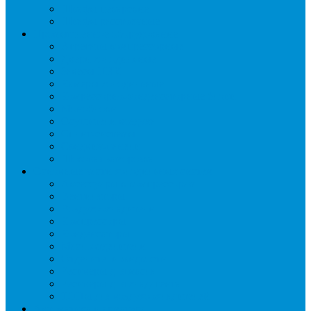
Шкафы пекарские
Шкафы расстоечные
Промышленное оборудование
Агрегаты компрессорные
Двери холодильные
Завесы ПВХ
Камеры холодильные
Комрессорно-конденсаторные блоки
Моноблоки
Осушители воздуха
Сплит-системы
Сэндвич-панели
Шоковая заморозка
Основные части холодильных систем
Аксессуары к компрессорам
Вентиляторы
Воздухоохладители
Компрессоры
Конденсаторы
Маслоотделители
Отделители жидкости
Ресиверы для масла
Ресиверы для хладагента
ТЭНы для воздухоохладителей
Автоматика и арматура