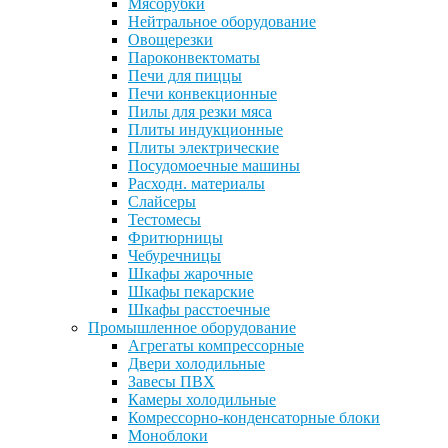
Мясорубки
Нейтральное оборудование
Овощерезки
Пароконвектоматы
Печи для пиццы
Печи конвекционные
Пилы для резки мяса
Плиты индукционные
Плиты электрические
Посудомоечные машины
Расходн. материалы
Слайсеры
Тестомесы
Фритюрницы
Чебуречницы
Шкафы жарочные
Шкафы пекарские
Шкафы расстоечные
Промышленное оборудование
Агрегаты компрессорные
Двери холодильные
Завесы ПВХ
Камеры холодильные
Комрессорно-конденсаторные блоки
Моноблоки