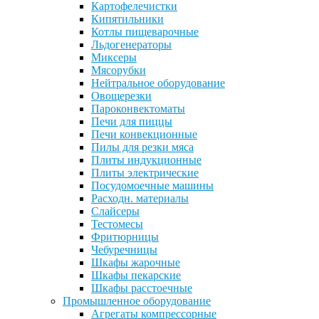
Картофелечистки
Кипятильники
Котлы пищеварочные
Льдогенераторы
Миксеры
Мясорубки
Нейтральное оборудование
Овощерезки
Пароконвектоматы
Печи для пиццы
Печи конвекционные
Пилы для резки мяса
Плиты индукционные
Плиты электрические
Посудомоечные машины
Расходн. материалы
Слайсеры
Тестомесы
Фритюрницы
Чебуречницы
Шкафы жарочные
Шкафы пекарские
Шкафы расстоечные
Промышленное оборудование
Агрегаты компрессорные