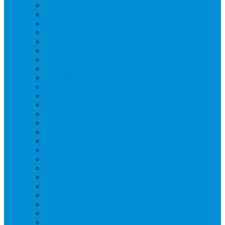
Аппараты для шаурмы
Блендеры
Вафельницы
Грили контактные
Картофелечистки
Кипятильники
Котлы пищеварочные
Льдогенераторы
Миксеры
Мясорубки
Нейтральное оборудование
Овощерезки
Пароконвектоматы
Печи для пиццы
Печи конвекционные
Пилы для резки мяса
Плиты индукционные
Плиты электрические
Посудомоечные машины
Расходн. материалы
Слайсеры
Тестомесы
Фритюрницы
Чебуречницы
Шкафы жарочные