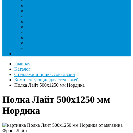
Насосы вакуумные и станции сбора
Паячные посты и огнезащита
Римеры и гратосниматели
Станции манометрические
Течеискатели ламповые и красители
Течеискатели электронные
Трубогибы
Труборасширители
Труборезы
Шланги
Еще
Главная
Каталог
Стеллажи и прикассовая зона
Комплектующие для стеллажей
Полка Лайт 500х1250 мм Нордика
Полка Лайт 500х1250 мм
Нордика