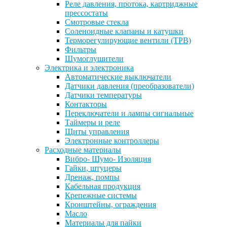
Реле давления, протока, картриджные
прессостаты
Смотровые стекла
Соленоидные клапаны и катушки
Терморегулирующие вентили (ТРВ)
Фильтры
Шумоглушители
Электрика и электроника
Автоматические выключатели
Датчики давления (преобразователи)
Датчики температуры
Контакторы
Переключатели и лампы сигнальные
Таймеры и реле
Щиты управления
Электронные контроллеры
Расходные материалы
Вибро- Шумо- Изоляция
Гайки, штуцеры
Дренаж, помпы
Кабельная продукция
Крепежные системы
Кронштейны, ограждения
Масло
Материалы для пайки