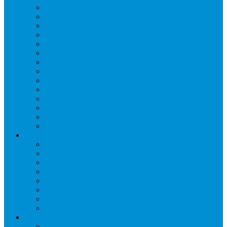
Виброгасители (вибровставки)
Запорные вентили
Масляный контур
Обратные клапаны
Предохранительные клапаны
Регуляторы давления
Регуляторы скорости вращения вентиляторов
Регуляторы температуры механические
Реле давления, протока, картриджные прессостаты
Смотровые стекла
Соленоидные клапаны и катушки
Терморегулирующие вентили (ТРВ)
Фильтры
Шумоглушители
Электрика и электроника
Автоматические выключатели
Датчики давления (преобразователи)
Датчики температуры
Контакторы
Переключатели и лампы сигнальные
Таймеры и реле
Щиты управления
Электронные контроллеры
Расходные материалы
Вибро- Шумо- Изоляция