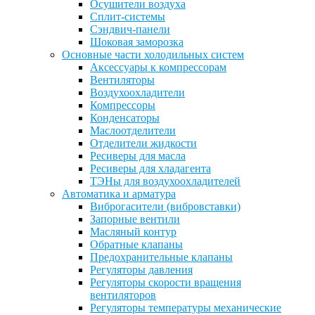
Осушители воздуха
Сплит-системы
Сэндвич-панели
Шоковая заморозка
Основные части холодильных систем
Аксессуары к компрессорам
Вентиляторы
Воздухоохладители
Компрессоры
Конденсаторы
Маслоотделители
Отделители жидкости
Ресиверы для масла
Ресиверы для хладагента
ТЭНы для воздухоохладителей
Автоматика и арматура
Виброгасители (вибровставки)
Запорные вентили
Масляный контур
Обратные клапаны
Предохранительные клапаны
Регуляторы давления
Регуляторы скорости вращения
вентиляторов
Регуляторы температуры механические