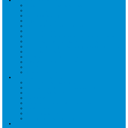
Автоматика и арматура
Виброгасители (вибровставки)
Запорные вентили
Масляный контур
Обратные клапаны
Предохранительные клапаны
Регуляторы давления
Регуляторы скорости вращения вентиляторов
Регуляторы температуры механические
Реле давления, протока, картриджные прессостаты
Смотровые стекла
Соленоидные клапаны и катушки
Терморегулирующие вентили (ТРВ)
Фильтры
Шумоглушители
Электрика и электроника
Автоматические выключатели
Датчики давления (преобразователи)
Датчики температуры
Контакторы
Переключатели и лампы сигнальные
Таймеры и реле
Щиты управления
Электронные контроллеры
Расходные материалы