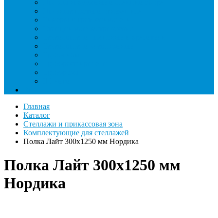
Насосы вакуумные и станции сбора
Паячные посты и огнезащита
Римеры и гратосниматели
Станции манометрические
Течеискатели ламповые и красители
Течеискатели электронные
Трубогибы
Труборасширители
Труборезы
Шланги
Еще
Главная
Каталог
Стеллажи и прикассовая зона
Комплектующие для стеллажей
Полка Лайт 300х1250 мм Нордика
Полка Лайт 300х1250 мм
Нордика