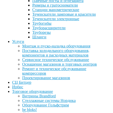
Паячные посты и огнезащита
Римеры и гратосниматели
Станции манометрические
Течеискатели ламповые и красители
Течеискатели электронные
Трубогибы
Труборасширители
Труборезы
Шланги
Услуги
Монтаж и пуско-наладка оборудования
Поставка холодильного оборудования,
компонентов и расходных материалов
Сервисное техническое обслуживание
Оснащение магазинов и торговых центров
Ремонт и техническое обслуживание
компрессоров
Проектирование магазинов
СЦ Битцер
Ирбис
Торговое оборудование
Витрины Brandford
Стеллажные системы Нордика
Оборудование Гольфстрим
be bloks!