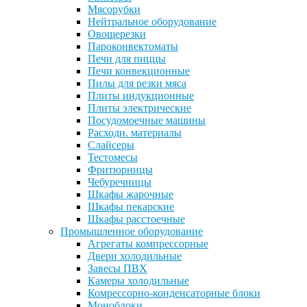
Мясорубки
Нейтральное оборудование
Овощерезки
Пароконвектоматы
Печи для пиццы
Печи конвекционные
Пилы для резки мяса
Плиты индукционные
Плиты электрические
Посудомоечные машины
Расходн. материалы
Слайсеры
Тестомесы
Фритюрницы
Чебуречницы
Шкафы жарочные
Шкафы пекарские
Шкафы расстоечные
Промышленное оборудование
Агрегаты компрессорные
Двери холодильные
Завесы ПВХ
Камеры холодильные
Комрессорно-конденсаторные блоки
Моноблоки