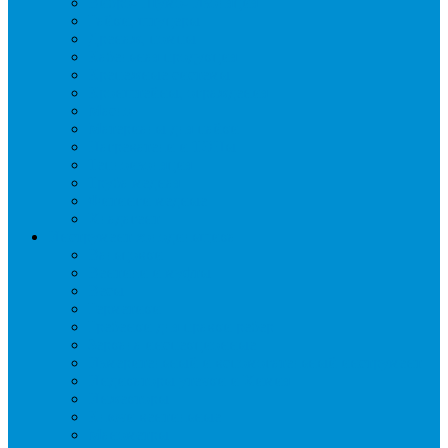
Вибро- Шумо- Изоляция
Гайки, штуцеры
Дренаж, помпы
Кабельная продукция
Крепежные системы
Кронштейны, ограждения
Масло
Материалы для пайки
Нагреватели и ТЭНы
Теплоизоляция
Труба медная
Фитинги медные
Хладагент
Инструмент холодильщика
Вальцовки
Вентили и муфты
Весы
Герметики
Гребенки для правки ребер
Зеркала инспекционные
Измерительный и вспомогательный инструмент
Индикаторы утечки и Химия
Инжекторы
Ключи вентильные
Манометры