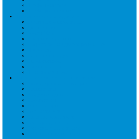
Шкафы пекарские
Шкафы расстоечные
Промышленное оборудование
Агрегаты компрессорные
Двери холодильные
Завесы ПВХ
Камеры холодильные
Комрессорно-конденсаторные блоки
Моноблоки
Осушители воздуха
Сплит-системы
Сэндвич-панели
Шоковая заморозка
Основные части холодильных систем
Аксессуары к компрессорам
Вентиляторы
Воздухоохладители
Компрессоры
Конденсаторы
Маслоотделители
Отделители жидкости
Ресиверы для масла
Ресиверы для хладагента
ТЭНы для воздухоохладителей