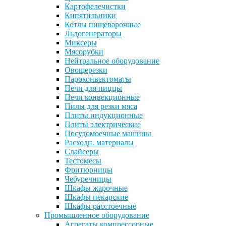
Картофелечистки
Кипятильники
Котлы пищеварочные
Льдогенераторы
Миксеры
Мясорубки
Нейтральное оборудование
Овощерезки
Пароконвектоматы
Печи для пиццы
Печи конвекционные
Пилы для резки мяса
Плиты индукционные
Плиты электрические
Посудомоечные машины
Расходн. материалы
Слайсеры
Тестомесы
Фритюрницы
Чебуречницы
Шкафы жарочные
Шкафы пекарские
Шкафы расстоечные
Промышленное оборудование
Агрегаты компрессорные