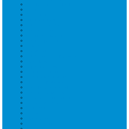
Аппараты для шаурмы
Блендеры
Вафельницы
Грили контактные
Картофелечистки
Кипятильники
Котлы пищеварочные
Льдогенераторы
Миксеры
Мясорубки
Нейтральное оборудование
Овощерезки
Пароконвектоматы
Печи для пиццы
Печи конвекционные
Пилы для резки мяса
Плиты индукционные
Плиты электрические
Посудомоечные машины
Расходн. материалы
Слайсеры
Тестомесы
Фритюрницы
Чебуречницы
Шкафы жарочные