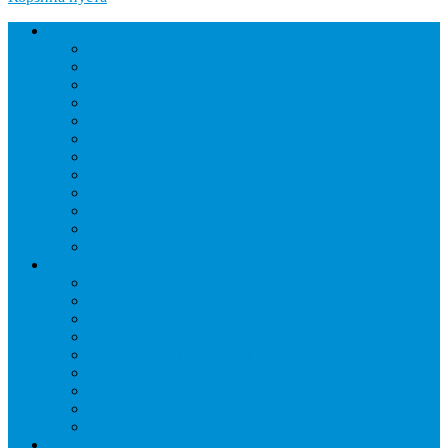
Торговое оборудование
Бонеты морозильные
Витрины кондитерские
Витрины морозильные
Витрины настольные
Витрины холодильные
Горки холодильные
Лари морозильные
Бонеты-Лари
Шкафы кондитерские
Столы холодильные
Шкафы морозильные
Шкафы холодильные
Стеллажи и прикассовая зона
Кассовые боксы
Комплектующие для стеллажей
Овощные развалы
Покупательские корзины и тележки
Распродажные корзины и столы
Стеллажи складские НОРДИКА
Стеллажи торговые НОРДИКА
Турникеты и ограждения
Шкафы для сумок
Технологическое оборудование