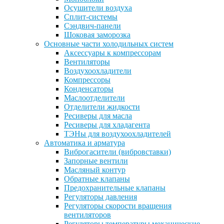
Осушители воздуха
Сплит-системы
Сэндвич-панели
Шоковая заморозка
Основные части холодильных систем
Аксессуары к компрессорам
Вентиляторы
Воздухоохладители
Компрессоры
Конденсаторы
Маслоотделители
Отделители жидкости
Ресиверы для масла
Ресиверы для хладагента
ТЭНы для воздухоохладителей
Автоматика и арматура
Виброгасители (вибровставки)
Запорные вентили
Масляный контур
Обратные клапаны
Предохранительные клапаны
Регуляторы давления
Регуляторы скорости вращения
вентиляторов
Регуляторы температуры механические