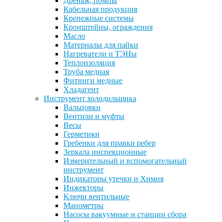
Дренаж, помпы
Кабельная продукция
Крепежные системы
Кронштейны, ограждения
Масло
Материалы для пайки
Нагреватели и ТЭНы
Теплоизоляция
Труба медная
Фитинги медные
Хладагент
Инструмент холодильщика
Вальцовки
Вентили и муфты
Весы
Герметики
Гребенки для правки ребер
Зеркала инспекционные
Измерительный и вспомогательный
инструмент
Индикаторы утечки и Химия
Инжекторы
Ключи вентильные
Манометры
Насосы вакуумные и станции сбора