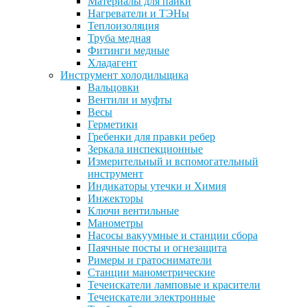
Материалы для пайки
Нагреватели и ТЭНы
Теплоизоляция
Труба медная
Фитинги медные
Хладагент
Инструмент холодильщика
Вальцовки
Вентили и муфты
Весы
Герметики
Гребенки для правки ребер
Зеркала инспекционные
Измерительный и вспомогательный
инструмент
Индикаторы утечки и Химия
Инжекторы
Ключи вентильные
Манометры
Насосы вакуумные и станции сбора
Паячные посты и огнезащита
Римеры и гратосниматели
Станции манометрические
Течеискатели ламповые и красители
Течеискатели электронные