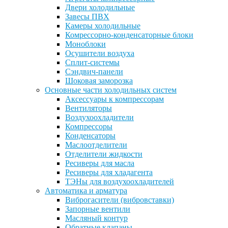
Двери холодильные
Завесы ПВХ
Камеры холодильные
Комрессорно-конденсаторные блоки
Моноблоки
Осушители воздуха
Сплит-системы
Сэндвич-панели
Шоковая заморозка
Основные части холодильных систем
Аксессуары к компрессорам
Вентиляторы
Воздухоохладители
Компрессоры
Конденсаторы
Маслоотделители
Отделители жидкости
Ресиверы для масла
Ресиверы для хладагента
ТЭНы для воздухоохладителей
Автоматика и арматура
Виброгасители (вибровставки)
Запорные вентили
Масляный контур
Обратные клапаны