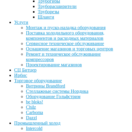
Трубогибы
Труборасширители
Труборезы
Шланги
Услуги
Монтаж и пуско-наладка оборудования
Поставка холодильного оборудования,
компонентов и расходных материалов
Сервисное техническое обслуживание
Оснащение магазинов и торговых центров
Ремонт и техническое обслуживание
компрессоров
Проектирование магазинов
СЦ Битцер
Ирбис
Торговое оборудование
Витрины Brandford
Стеллажные системы Нордика
Оборудование Гольфстрим
be bloks!
Chilz
Carboma
Dazzl
Промышленный холод
Intercold