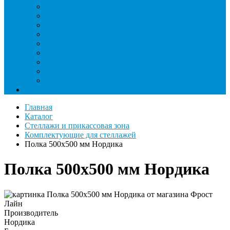
Паячные посты и огнезащита
Римеры и гратосниматели
Станции манометрические
Течеискатели ламповые и красители
Течеискатели электронные
Трубогибы
Труборасширители
Труборезы
Шланги
Еще
Главная
Каталог
Стеллажи и прикассовая зона
Комплектующие для стеллажей
Полка 500х500 мм Нордика
Полка 500х500 мм Нордика
Производитель
Нордика