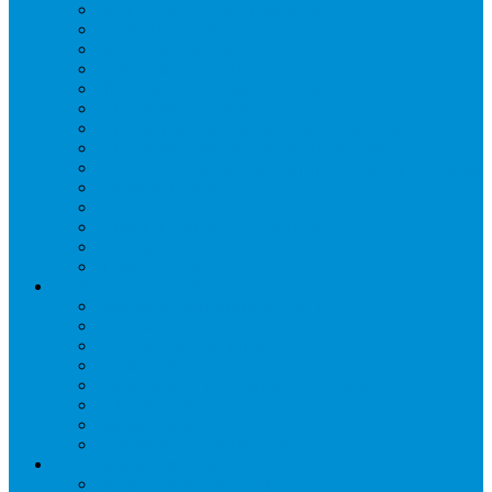
Виброгасители (вибровставки)
Запорные вентили
Масляный контур
Обратные клапаны
Предохранительные клапаны
Регуляторы давления
Регуляторы скорости вращения вентиляторов
Регуляторы температуры механические
Реле давления, протока, картриджные прессостаты
Смотровые стекла
Соленоидные клапаны и катушки
Терморегулирующие вентили (ТРВ)
Фильтры
Шумоглушители
Электрика и электроника
Автоматические выключатели
Датчики давления (преобразователи)
Датчики температуры
Контакторы
Переключатели и лампы сигнальные
Таймеры и реле
Щиты управления
Электронные контроллеры
Расходные материалы
Вибро- Шумо- Изоляция