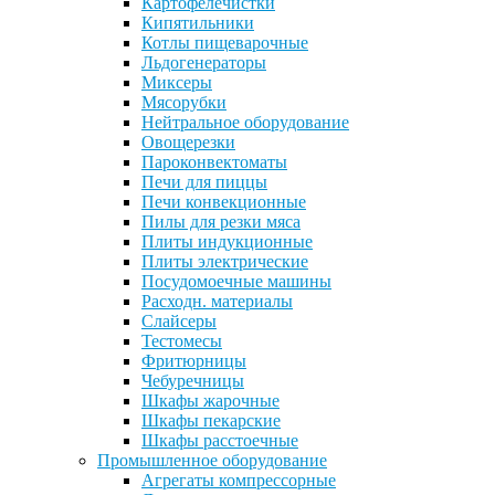
Картофелечистки
Кипятильники
Котлы пищеварочные
Льдогенераторы
Миксеры
Мясорубки
Нейтральное оборудование
Овощерезки
Пароконвектоматы
Печи для пиццы
Печи конвекционные
Пилы для резки мяса
Плиты индукционные
Плиты электрические
Посудомоечные машины
Расходн. материалы
Слайсеры
Тестомесы
Фритюрницы
Чебуречницы
Шкафы жарочные
Шкафы пекарские
Шкафы расстоечные
Промышленное оборудование
Агрегаты компрессорные