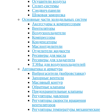
Осушители воздуха
Сплит-системы
Сэндвич-панели
Шоковая заморозка
Основные части холодильных систем
Аксессуары к компрессорам
Вентиляторы
Воздухоохладители
Компрессоры
Конденсаторы
Маслоотделители
Отделители жидкости
Ресиверы для масла
Ресиверы для хладагента
ТЭНы для воздухоохладителей
Автоматика и арматура
Виброгасители (вибровставки)
Запорные вентили
Масляный контур
Обратные клапаны
Предохранительные клапаны
Регуляторы давления
Регуляторы скорости вращения
вентиляторов
Регуляторы температуры механические