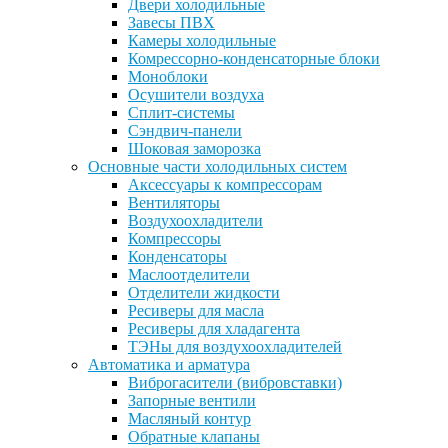
Двери холодильные
Завесы ПВХ
Камеры холодильные
Комрессорно-конденсаторные блоки
Моноблоки
Осушители воздуха
Сплит-системы
Сэндвич-панели
Шоковая заморозка
Основные части холодильных систем
Аксессуары к компрессорам
Вентиляторы
Воздухоохладители
Компрессоры
Конденсаторы
Маслоотделители
Отделители жидкости
Ресиверы для масла
Ресиверы для хладагента
ТЭНы для воздухоохладителей
Автоматика и арматура
Виброгасители (вибровставки)
Запорные вентили
Масляный контур
Обратные клапаны