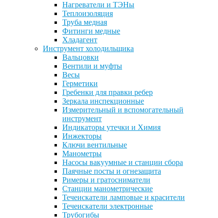
Нагреватели и ТЭНы
Теплоизоляция
Труба медная
Фитинги медные
Хладагент
Инструмент холодильщика
Вальцовки
Вентили и муфты
Весы
Герметики
Гребенки для правки ребер
Зеркала инспекционные
Измерительный и вспомогательный
инструмент
Индикаторы утечки и Химия
Инжекторы
Ключи вентильные
Манометры
Насосы вакуумные и станции сбора
Паячные посты и огнезащита
Римеры и гратосниматели
Станции манометрические
Течеискатели ламповые и красители
Течеискатели электронные
Трубогибы