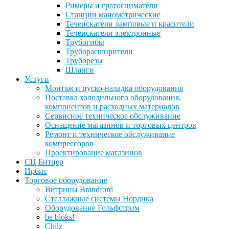
Римеры и гратосниматели
Станции манометрические
Течеискатели ламповые и красители
Течеискатели электронные
Трубогибы
Труборасширители
Труборезы
Шланги
Услуги
Монтаж и пуско-наладка оборудования
Поставка холодильного оборудования,
компонентов и расходных материалов
Сервисное техническое обслуживание
Оснащение магазинов и торговых центров
Ремонт и техническое обслуживание
компрессоров
Проектирование магазинов
СЦ Битцер
Ирбис
Торговое оборудование
Витрины Brandford
Стеллажные системы Нордика
Оборудование Гольфстрим
be bloks!
Chilz