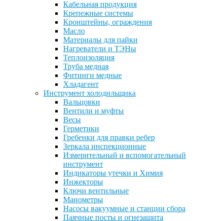
Кабельная продукция
Крепежные системы
Кронштейны, ограждения
Масло
Материалы для пайки
Нагреватели и ТЭНы
Теплоизоляция
Труба медная
Фитинги медные
Хладагент
Инструмент холодильщика
Вальцовки
Вентили и муфты
Весы
Герметики
Гребенки для правки ребер
Зеркала инспекционные
Измерительный и вспомогательный
инструмент
Индикаторы утечки и Химия
Инжекторы
Ключи вентильные
Манометры
Насосы вакуумные и станции сбора
Паячные посты и огнезащита