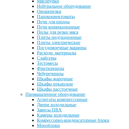
Мясорубки
Нейтральное оборудование
Овощерезки
Пароконвектоматы
Печи для пиццы
Печи конвекционные
Пилы для резки мяса
Плиты индукционные
Плиты электрические
Посудомоечные машины
Расходн. материалы
Слайсеры
Тестомесы
Фритюрницы
Чебуречницы
Шкафы жарочные
Шкафы пекарские
Шкафы расстоечные
Промышленное оборудование
Агрегаты компрессорные
Двери холодильные
Завесы ПВХ
Камеры холодильные
Комрессорно-конденсаторные блоки
Моноблоки