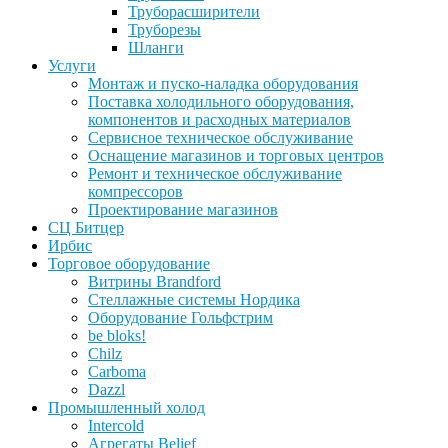
Труборасширители
Труборезы
Шланги
Услуги
Монтаж и пуско-наладка оборудования
Поставка холодильного оборудования,
компонентов и расходных материалов
Сервисное техническое обслуживание
Оснащение магазинов и торговых центров
Ремонт и техническое обслуживание
компрессоров
Проектирование магазинов
СЦ Битцер
Ирбис
Торговое оборудование
Витрины Brandford
Стеллажные системы Нордика
Оборудование Гольфстрим
be bloks!
Chilz
Carboma
Dazzl
Промышленный холод
Intercold
Агрегаты Belief