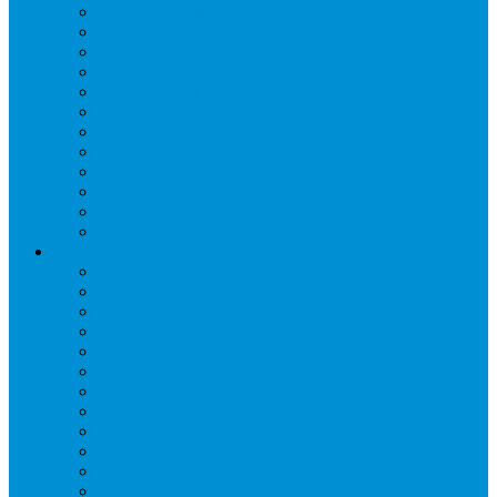
Гайки, штуцеры
Дренаж, помпы
Кабельная продукция
Крепежные системы
Кронштейны, ограждения
Масло
Материалы для пайки
Нагреватели и ТЭНы
Теплоизоляция
Труба медная
Фитинги медные
Хладагент
Инструмент холодильщика
Вальцовки
Вентили и муфты
Весы
Герметики
Гребенки для правки ребер
Зеркала инспекционные
Измерительный и вспомогательный инструмент
Индикаторы утечки и Химия
Инжекторы
Ключи вентильные
Манометры
Насосы вакуумные и станции сбора