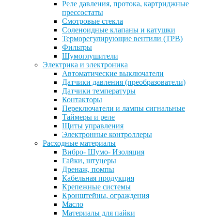
Реле давления, протока, картриджные
прессостаты
Смотровые стекла
Соленоидные клапаны и катушки
Терморегулирующие вентили (ТРВ)
Фильтры
Шумоглушители
Электрика и электроника
Автоматические выключатели
Датчики давления (преобразователи)
Датчики температуры
Контакторы
Переключатели и лампы сигнальные
Таймеры и реле
Щиты управления
Электронные контроллеры
Расходные материалы
Вибро- Шумо- Изоляция
Гайки, штуцеры
Дренаж, помпы
Кабельная продукция
Крепежные системы
Кронштейны, ограждения
Масло
Материалы для пайки