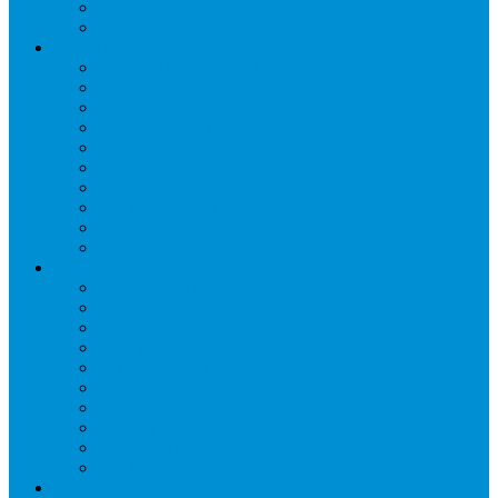
Шкафы пекарские
Шкафы расстоечные
Промышленное оборудование
Агрегаты компрессорные
Двери холодильные
Завесы ПВХ
Камеры холодильные
Комрессорно-конденсаторные блоки
Моноблоки
Осушители воздуха
Сплит-системы
Сэндвич-панели
Шоковая заморозка
Основные части холодильных систем
Аксессуары к компрессорам
Вентиляторы
Воздухоохладители
Компрессоры
Конденсаторы
Маслоотделители
Отделители жидкости
Ресиверы для масла
Ресиверы для хладагента
ТЭНы для воздухоохладителей
Автоматика и арматура