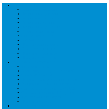
Торговое оборудование
Бонеты морозильные
Витрины кондитерские
Витрины морозильные
Витрины настольные
Витрины холодильные
Горки холодильные
Лари морозильные
Бонеты-Лари
Шкафы кондитерские
Столы холодильные
Шкафы морозильные
Шкафы холодильные
Стеллажи и прикассовая зона
Кассовые боксы
Комплектующие для стеллажей
Овощные развалы
Покупательские корзины и тележки
Распродажные корзины и столы
Стеллажи складские НОРДИКА
Стеллажи торговые НОРДИКА
Турникеты и ограждения
Шкафы для сумок
Технологическое оборудование