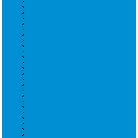
Аппараты для шаурмы
Блендеры
Вафельницы
Грили контактные
Картофелечистки
Кипятильники
Котлы пищеварочные
Льдогенераторы
Миксеры
Мясорубки
Нейтральное оборудование
Овощерезки
Пароконвектоматы
Печи для пиццы
Печи конвекционные
Пилы для резки мяса
Плиты индукционные
Плиты электрические
Посудомоечные машины
Расходн. материалы
Слайсеры
Тестомесы
Фритюрницы
Чебуречницы
Шкафы жарочные