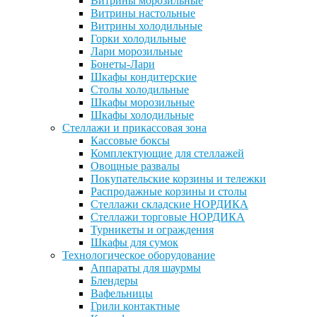
Витрины морозильные
Витрины настольные
Витрины холодильные
Горки холодильные
Лари морозильные
Бонеты-Лари
Шкафы кондитерские
Столы холодильные
Шкафы морозильные
Шкафы холодильные
Стеллажи и прикассовая зона
Кассовые боксы
Комплектующие для стеллажей
Овощные развалы
Покупательские корзины и тележки
Распродажные корзины и столы
Стеллажи складские НОРДИКА
Стеллажи торговые НОРДИКА
Турникеты и ограждения
Шкафы для сумок
Технологическое оборудование
Аппараты для шаурмы
Блендеры
Вафельницы
Грили контактные