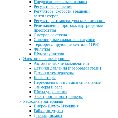
Предохранительные клапаны
Регуляторы давления
Регуляторы скорости вращения
вентиляторов
Регуляторы температуры механические
Реле давления, протока, картриджные
прессостаты
Смотровые стекла
Соленоидные клапаны и катушки
Терморегулирующие вентили (ТРВ)
Фильтры
Шумоглушители
Электрика и электроника
Автоматические выключатели
Датчики давления (преобразователи)
Датчики температуры
Контакторы
Переключатели и лампы сигнальные
Таймеры и реле
Щиты управления
Электронные контроллеры
Расходные материалы
Вибро- Шумо- Изоляция
Гайки, штуцеры
Дренаж, помпы