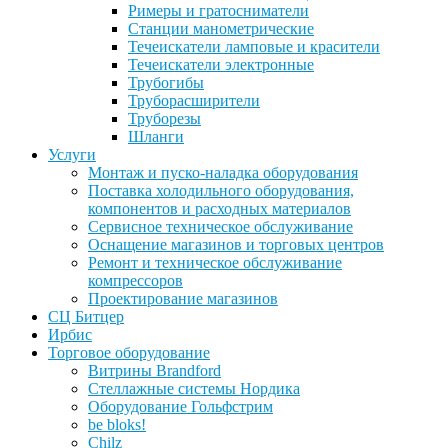
Римеры и гратосниматели
Станции манометрические
Течеискатели ламповые и красители
Течеискатели электронные
Трубогибы
Труборасширители
Труборезы
Шланги
Услуги
Монтаж и пуско-наладка оборудования
Поставка холодильного оборудования,
компонентов и расходных материалов
Сервисное техническое обслуживание
Оснащение магазинов и торговых центров
Ремонт и техническое обслуживание
компрессоров
Проектирование магазинов
СЦ Битцер
Ирбис
Торговое оборудование
Витрины Brandford
Стеллажные системы Нордика
Оборудование Гольфстрим
be bloks!
Chilz