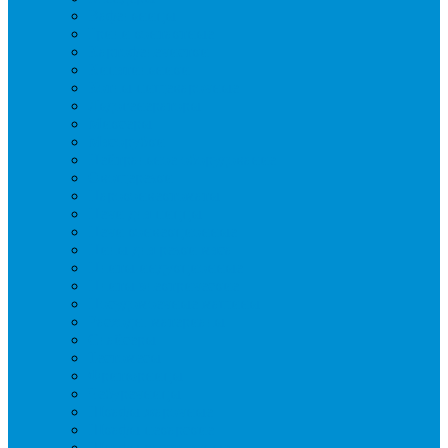
Вафельницы
Грили контактные
Картофелечистки
Кипятильники
Котлы пищеварочные
Льдогенераторы
Миксеры
Мясорубки
Нейтральное оборудование
Овощерезки
Пароконвектоматы
Печи для пиццы
Печи конвекционные
Пилы для резки мяса
Плиты индукционные
Плиты электрические
Посудомоечные машины
Расходн. материалы
Слайсеры
Тестомесы
Фритюрницы
Чебуречницы
Шкафы жарочные
Шкафы пекарские
Шкафы расстоечные