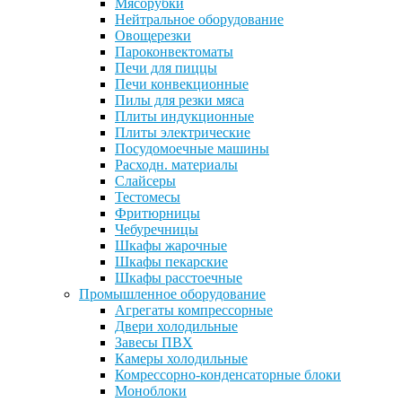
Мясорубки
Нейтральное оборудование
Овощерезки
Пароконвектоматы
Печи для пиццы
Печи конвекционные
Пилы для резки мяса
Плиты индукционные
Плиты электрические
Посудомоечные машины
Расходн. материалы
Слайсеры
Тестомесы
Фритюрницы
Чебуречницы
Шкафы жарочные
Шкафы пекарские
Шкафы расстоечные
Промышленное оборудование
Агрегаты компрессорные
Двери холодильные
Завесы ПВХ
Камеры холодильные
Комрессорно-конденсаторные блоки
Моноблоки