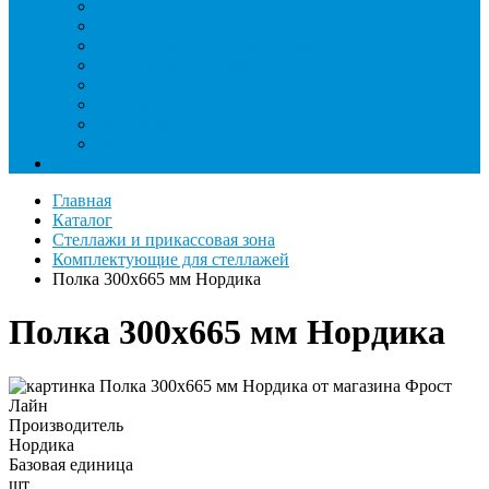
Римеры и гратосниматели
Станции манометрические
Течеискатели ламповые и красители
Течеискатели электронные
Трубогибы
Труборасширители
Труборезы
Шланги
Еще
Главная
Каталог
Стеллажи и прикассовая зона
Комплектующие для стеллажей
Полка 300х665 мм Нордика
Полка 300х665 мм Нордика
Производитель
Нордика
Базовая единица
шт