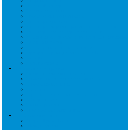
Запорные вентили
Масляный контур
Обратные клапаны
Предохранительные клапаны
Регуляторы давления
Регуляторы скорости вращения вентиляторов
Регуляторы температуры механические
Реле давления, протока, картриджные прессостаты
Смотровые стекла
Соленоидные клапаны и катушки
Терморегулирующие вентили (ТРВ)
Фильтры
Шумоглушители
Электрика и электроника
Автоматические выключатели
Датчики давления (преобразователи)
Датчики температуры
Контакторы
Переключатели и лампы сигнальные
Таймеры и реле
Щиты управления
Электронные контроллеры
Расходные материалы
Вибро- Шумо- Изоляция
Гайки, штуцеры