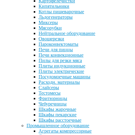
Картофелечистки
Кипятильники
Котлы пищеварочные
Льдогенераторы
Миксеры
Мясорубки
Нейтральное оборудование
Овощерезки
Пароконвектоматы
Печи для пиццы
Печи конвекционные
Пилы для резки мяса
Плиты индукционные
Плиты электрические
Посудомоечные машины
Расходн. материалы
Слайсеры
Тестомесы
Фритюрницы
Чебуречницы
Шкафы жарочные
Шкафы пекарские
Шкафы расстоечные
Промышленное оборудование
Агрегаты компрессорные