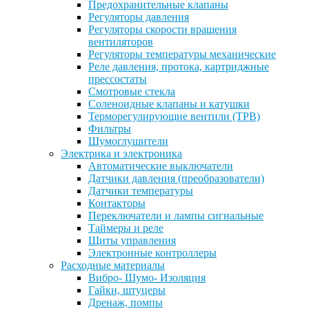
Предохранительные клапаны
Регуляторы давления
Регуляторы скорости вращения
вентиляторов
Регуляторы температуры механические
Реле давления, протока, картриджные
прессостаты
Смотровые стекла
Соленоидные клапаны и катушки
Терморегулирующие вентили (ТРВ)
Фильтры
Шумоглушители
Электрика и электроника
Автоматические выключатели
Датчики давления (преобразователи)
Датчики температуры
Контакторы
Переключатели и лампы сигнальные
Таймеры и реле
Щиты управления
Электронные контроллеры
Расходные материалы
Вибро- Шумо- Изоляция
Гайки, штуцеры
Дренаж, помпы