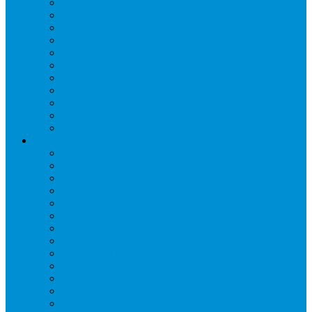
Дренаж, помпы
Кабельная продукция
Крепежные системы
Кронштейны, ограждения
Масло
Материалы для пайки
Нагреватели и ТЭНы
Теплоизоляция
Труба медная
Фитинги медные
Хладагент
Инструмент холодильщика
Вальцовки
Вентили и муфты
Весы
Герметики
Гребенки для правки ребер
Зеркала инспекционные
Измерительный и вспомогательный инструмент
Индикаторы утечки и Химия
Инжекторы
Ключи вентильные
Манометры
Насосы вакуумные и станции сбора
Паячные посты и огнезащита