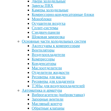
Двери холодильные
Завесы ПВХ
Камеры холодильные
Комрессорно-конденсаторные блоки
Моноблоки
Осушители воздуха
Сплит-системы
Сэндвич-панели
Шоковая заморозка
Основные части холодильных систем
Аксессуары к компрессорам
Вентиляторы
Воздухоохладители
Компрессоры
Конденсаторы
Маслоотделители
Отделители жидкости
Ресиверы для масла
Ресиверы для хладагента
ТЭНы для воздухоохладителей
Автоматика и арматура
Виброгасители (вибровставки)
Запорные вентили
Масляный контур
Обратные клапаны