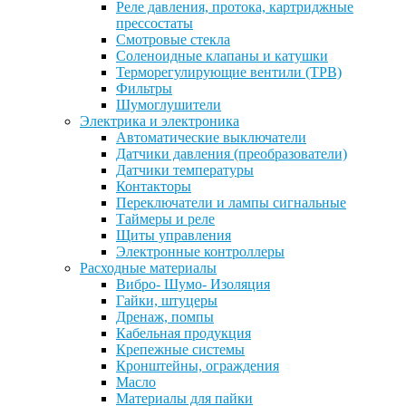
Реле давления, протока, картриджные
прессостаты
Смотровые стекла
Соленоидные клапаны и катушки
Терморегулирующие вентили (ТРВ)
Фильтры
Шумоглушители
Электрика и электроника
Автоматические выключатели
Датчики давления (преобразователи)
Датчики температуры
Контакторы
Переключатели и лампы сигнальные
Таймеры и реле
Щиты управления
Электронные контроллеры
Расходные материалы
Вибро- Шумо- Изоляция
Гайки, штуцеры
Дренаж, помпы
Кабельная продукция
Крепежные системы
Кронштейны, ограждения
Масло
Материалы для пайки