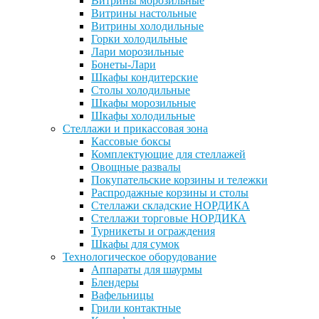
Витрины морозильные
Витрины настольные
Витрины холодильные
Горки холодильные
Лари морозильные
Бонеты-Лари
Шкафы кондитерские
Столы холодильные
Шкафы морозильные
Шкафы холодильные
Стеллажи и прикассовая зона
Кассовые боксы
Комплектующие для стеллажей
Овощные развалы
Покупательские корзины и тележки
Распродажные корзины и столы
Стеллажи складские НОРДИКА
Стеллажи торговые НОРДИКА
Турникеты и ограждения
Шкафы для сумок
Технологическое оборудование
Аппараты для шаурмы
Блендеры
Вафельницы
Грили контактные