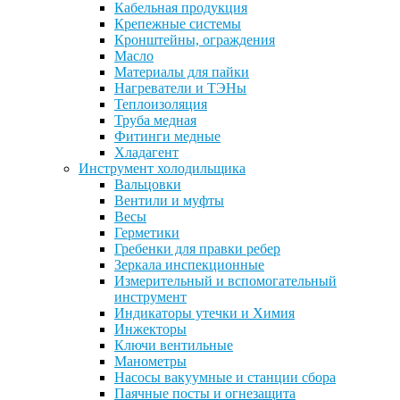
Кабельная продукция
Крепежные системы
Кронштейны, ограждения
Масло
Материалы для пайки
Нагреватели и ТЭНы
Теплоизоляция
Труба медная
Фитинги медные
Хладагент
Инструмент холодильщика
Вальцовки
Вентили и муфты
Весы
Герметики
Гребенки для правки ребер
Зеркала инспекционные
Измерительный и вспомогательный
инструмент
Индикаторы утечки и Химия
Инжекторы
Ключи вентильные
Манометры
Насосы вакуумные и станции сбора
Паячные посты и огнезащита