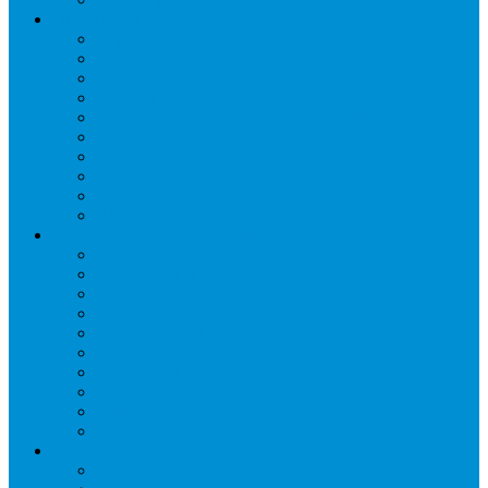
Промышленное оборудование
Агрегаты компрессорные
Двери холодильные
Завесы ПВХ
Камеры холодильные
Комрессорно-конденсаторные блоки
Моноблоки
Осушители воздуха
Сплит-системы
Сэндвич-панели
Шоковая заморозка
Основные части холодильных систем
Аксессуары к компрессорам
Вентиляторы
Воздухоохладители
Компрессоры
Конденсаторы
Маслоотделители
Отделители жидкости
Ресиверы для масла
Ресиверы для хладагента
ТЭНы для воздухоохладителей
Автоматика и арматура
Виброгасители (вибровставки)