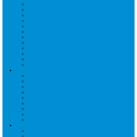
Бонеты морозильные
Витрины кондитерские
Витрины морозильные
Витрины настольные
Витрины холодильные
Горки холодильные
Лари морозильные
Бонеты-Лари
Шкафы кондитерские
Столы холодильные
Шкафы морозильные
Шкафы холодильные
Стеллажи и прикассовая зона
Кассовые боксы
Комплектующие для стеллажей
Овощные развалы
Покупательские корзины и тележки
Распродажные корзины и столы
Стеллажи складские НОРДИКА
Стеллажи торговые НОРДИКА
Турникеты и ограждения
Шкафы для сумок
Технологическое оборудование
Аппараты для шаурмы
Блендеры