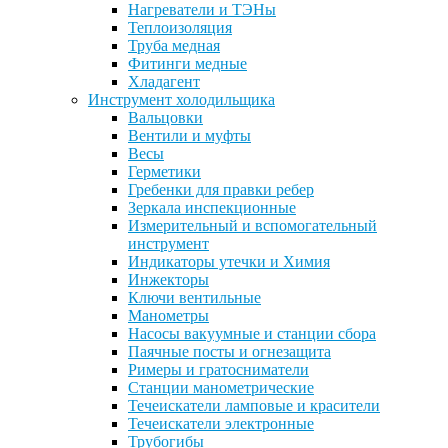
Нагреватели и ТЭНы
Теплоизоляция
Труба медная
Фитинги медные
Хладагент
Инструмент холодильщика
Вальцовки
Вентили и муфты
Весы
Герметики
Гребенки для правки ребер
Зеркала инспекционные
Измерительный и вспомогательный
инструмент
Индикаторы утечки и Химия
Инжекторы
Ключи вентильные
Манометры
Насосы вакуумные и станции сбора
Паячные посты и огнезащита
Римеры и гратосниматели
Станции манометрические
Течеискатели ламповые и красители
Течеискатели электронные
Трубогибы