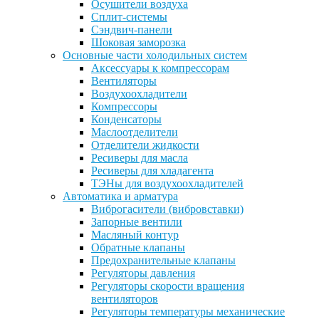
Осушители воздуха
Сплит-системы
Сэндвич-панели
Шоковая заморозка
Основные части холодильных систем
Аксессуары к компрессорам
Вентиляторы
Воздухоохладители
Компрессоры
Конденсаторы
Маслоотделители
Отделители жидкости
Ресиверы для масла
Ресиверы для хладагента
ТЭНы для воздухоохладителей
Автоматика и арматура
Виброгасители (вибровставки)
Запорные вентили
Масляный контур
Обратные клапаны
Предохранительные клапаны
Регуляторы давления
Регуляторы скорости вращения
вентиляторов
Регуляторы температуры механические