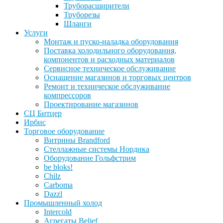
Труборасширители
Труборезы
Шланги
Услуги
Монтаж и пуско-наладка оборудования
Поставка холодильного оборудования,
компонентов и расходных материалов
Сервисное техническое обслуживание
Оснащение магазинов и торговых центров
Ремонт и техническое обслуживание
компрессоров
Проектирование магазинов
СЦ Битцер
Ирбис
Торговое оборудование
Витрины Brandford
Стеллажные системы Нордика
Оборудование Гольфстрим
be bloks!
Chilz
Carboma
Dazzl
Промышленный холод
Intercold
Агрегаты Belief