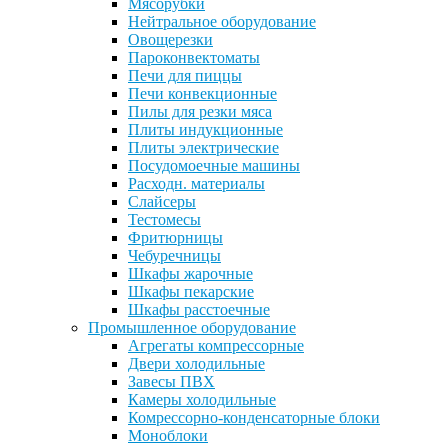
Мясорубки
Нейтральное оборудование
Овощерезки
Пароконвектоматы
Печи для пиццы
Печи конвекционные
Пилы для резки мяса
Плиты индукционные
Плиты электрические
Посудомоечные машины
Расходн. материалы
Слайсеры
Тестомесы
Фритюрницы
Чебуречницы
Шкафы жарочные
Шкафы пекарские
Шкафы расстоечные
Промышленное оборудование
Агрегаты компрессорные
Двери холодильные
Завесы ПВХ
Камеры холодильные
Комрессорно-конденсаторные блоки
Моноблоки