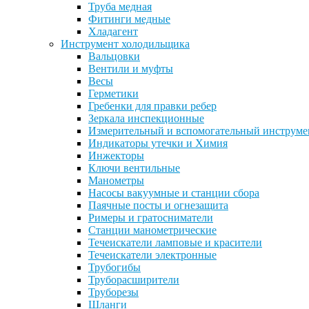
Труба медная
Фитинги медные
Хладагент
Инструмент холодильщика
Вальцовки
Вентили и муфты
Весы
Герметики
Гребенки для правки ребер
Зеркала инспекционные
Измерительный и вспомогательный инструме
Индикаторы утечки и Химия
Инжекторы
Ключи вентильные
Манометры
Насосы вакуумные и станции сбора
Паячные посты и огнезащита
Римеры и гратосниматели
Станции манометрические
Течеискатели ламповые и красители
Течеискатели электронные
Трубогибы
Труборасширители
Труборезы
Шланги