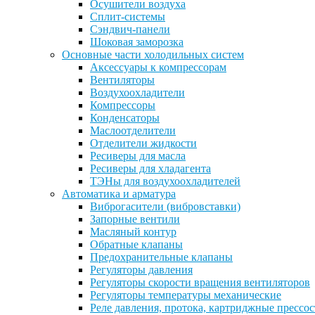
Осушители воздуха
Сплит-системы
Сэндвич-панели
Шоковая заморозка
Основные части холодильных систем
Аксессуары к компрессорам
Вентиляторы
Воздухоохладители
Компрессоры
Конденсаторы
Маслоотделители
Отделители жидкости
Ресиверы для масла
Ресиверы для хладагента
ТЭНы для воздухоохладителей
Автоматика и арматура
Виброгасители (вибровставки)
Запорные вентили
Масляный контур
Обратные клапаны
Предохранительные клапаны
Регуляторы давления
Регуляторы скорости вращения вентиляторов
Регуляторы температуры механические
Реле давления, протока, картриджные прессо