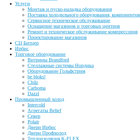
Услуги
Монтаж и пуско-наладка оборудования
Поставка холодильного оборудования, компонентов
Сервисное техническое обслуживание
Оснащение магазинов и торговых центров
Ремонт и техническое обслуживание компрессоров
Проектирование магазинов
СЦ Битцер
Ирбис
Торговое оборудование
Витрины Brandford
Стеллажные системы Нордика
Оборудование Гольфстрим
be bloks!
Chilz
Carboma
Dazzl
Промышленный холод
Intercold
Агрегаты Belief
Север
Polair
Двери Ирбис
Двери Профхолод
Теплоизоляция K-FLEX