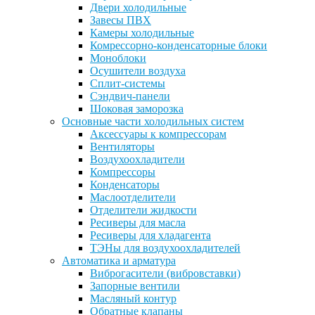
Двери холодильные
Завесы ПВХ
Камеры холодильные
Комрессорно-конденсаторные блоки
Моноблоки
Осушители воздуха
Сплит-системы
Сэндвич-панели
Шоковая заморозка
Основные части холодильных систем
Аксессуары к компрессорам
Вентиляторы
Воздухоохладители
Компрессоры
Конденсаторы
Маслоотделители
Отделители жидкости
Ресиверы для масла
Ресиверы для хладагента
ТЭНы для воздухоохладителей
Автоматика и арматура
Виброгасители (вибровставки)
Запорные вентили
Масляный контур
Обратные клапаны