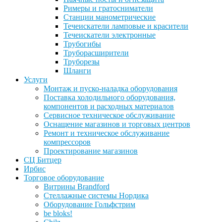
Римеры и гратосниматели
Станции манометрические
Течеискатели ламповые и красители
Течеискатели электронные
Трубогибы
Труборасширители
Труборезы
Шланги
Услуги
Монтаж и пуско-наладка оборудования
Поставка холодильного оборудования,
компонентов и расходных материалов
Сервисное техническое обслуживание
Оснащение магазинов и торговых центров
Ремонт и техническое обслуживание
компрессоров
Проектирование магазинов
СЦ Битцер
Ирбис
Торговое оборудование
Витрины Brandford
Стеллажные системы Нордика
Оборудование Гольфстрим
be bloks!