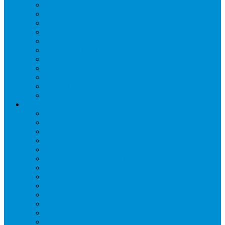
Дренаж, помпы
Кабельная продукция
Крепежные системы
Кронштейны, ограждения
Масло
Материалы для пайки
Нагреватели и ТЭНы
Теплоизоляция
Труба медная
Фитинги медные
Хладагент
Инструмент холодильщика
Вальцовки
Вентили и муфты
Весы
Герметики
Гребенки для правки ребер
Зеркала инспекционные
Измерительный и вспомогательный инструмент
Индикаторы утечки и Химия
Инжекторы
Ключи вентильные
Манометры
Насосы вакуумные и станции сбора
Паячные посты и огнезащита