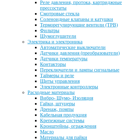
Реле давления, протока, картриджные
прессостаты
Смотровые стекла
Соленоидные клапаны и катушки
Терморегулирующие вентили (ТРВ)
Фильтры
Шумоглушители
Электрика и электроника
Автоматические выключатели
Датчики давления (преобразователи)
Датчики температуры
Контакторы
Переключатели и лампы сигнальные
Таймеры и реле
Щиты управления
Электронные контроллеры
Расходные материалы
Вибро- Шумо- Изоляция
Гайки, штуцеры
Дренаж, помпы
Кабельная продукция
Крепежные системы
Кронштейны, ограждения
Масло
Материалы для пайки