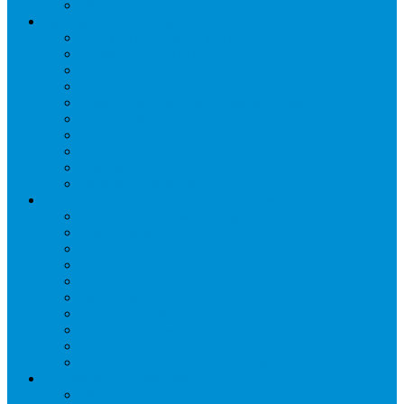
Шкафы расстоечные
Промышленное оборудование
Агрегаты компрессорные
Двери холодильные
Завесы ПВХ
Камеры холодильные
Комрессорно-конденсаторные блоки
Моноблоки
Осушители воздуха
Сплит-системы
Сэндвич-панели
Шоковая заморозка
Основные части холодильных систем
Аксессуары к компрессорам
Вентиляторы
Воздухоохладители
Компрессоры
Конденсаторы
Маслоотделители
Отделители жидкости
Ресиверы для масла
Ресиверы для хладагента
ТЭНы для воздухоохладителей
Автоматика и арматура
Виброгасители (вибровставки)