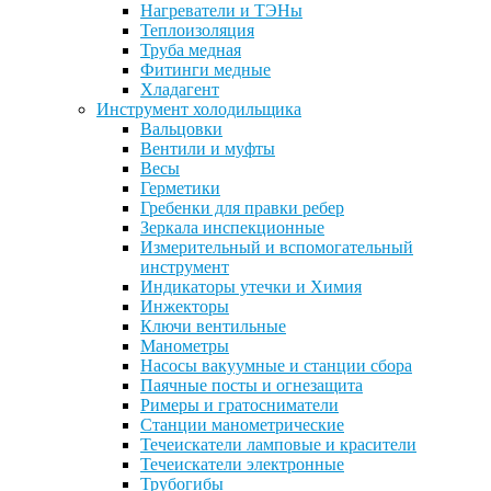
Нагреватели и ТЭНы
Теплоизоляция
Труба медная
Фитинги медные
Хладагент
Инструмент холодильщика
Вальцовки
Вентили и муфты
Весы
Герметики
Гребенки для правки ребер
Зеркала инспекционные
Измерительный и вспомогательный
инструмент
Индикаторы утечки и Химия
Инжекторы
Ключи вентильные
Манометры
Насосы вакуумные и станции сбора
Паячные посты и огнезащита
Римеры и гратосниматели
Станции манометрические
Течеискатели ламповые и красители
Течеискатели электронные
Трубогибы