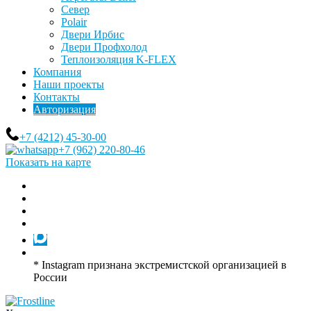
Север
Polair
Двери Ирбис
Двери Профхолод
Теплоизоляция K-FLEX
Компания
Наши проекты
Контакты
Авторизация
+7 (4212) 45-30-00
+7 (962) 220-80-46
Показать на карте
* Instagram признана экстремистской организацией в
России