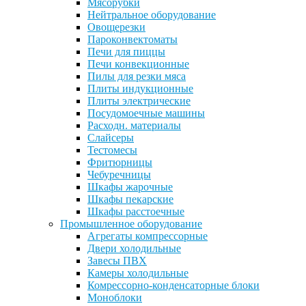
Мясорубки
Нейтральное оборудование
Овощерезки
Пароконвектоматы
Печи для пиццы
Печи конвекционные
Пилы для резки мяса
Плиты индукционные
Плиты электрические
Посудомоечные машины
Расходн. материалы
Слайсеры
Тестомесы
Фритюрницы
Чебуречницы
Шкафы жарочные
Шкафы пекарские
Шкафы расстоечные
Промышленное оборудование
Агрегаты компрессорные
Двери холодильные
Завесы ПВХ
Камеры холодильные
Комрессорно-конденсаторные блоки
Моноблоки