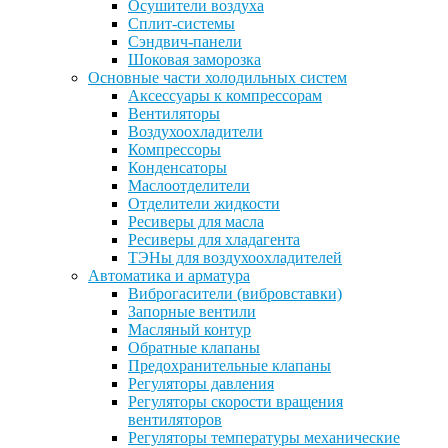
Осушители воздуха
Сплит-системы
Сэндвич-панели
Шоковая заморозка
Основные части холодильных систем
Аксессуары к компрессорам
Вентиляторы
Воздухоохладители
Компрессоры
Конденсаторы
Маслоотделители
Отделители жидкости
Ресиверы для масла
Ресиверы для хладагента
ТЭНы для воздухоохладителей
Автоматика и арматура
Виброгасители (вибровставки)
Запорные вентили
Масляный контур
Обратные клапаны
Предохранительные клапаны
Регуляторы давления
Регуляторы скорости вращения
вентиляторов
Регуляторы температуры механические