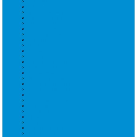
Блендеры
Вафельницы
Грили контактные
Картофелечистки
Кипятильники
Котлы пищеварочные
Льдогенераторы
Миксеры
Мясорубки
Нейтральное оборудование
Овощерезки
Пароконвектоматы
Печи для пиццы
Печи конвекционные
Пилы для резки мяса
Плиты индукционные
Плиты электрические
Посудомоечные машины
Расходн. материалы
Слайсеры
Тестомесы
Фритюрницы
Чебуречницы
Шкафы жарочные
Шкафы пекарские