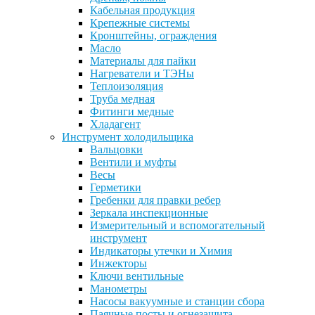
Кабельная продукция
Крепежные системы
Кронштейны, ограждения
Масло
Материалы для пайки
Нагреватели и ТЭНы
Теплоизоляция
Труба медная
Фитинги медные
Хладагент
Инструмент холодильщика
Вальцовки
Вентили и муфты
Весы
Герметики
Гребенки для правки ребер
Зеркала инспекционные
Измерительный и вспомогательный
инструмент
Индикаторы утечки и Химия
Инжекторы
Ключи вентильные
Манометры
Насосы вакуумные и станции сбора
Паячные посты и огнезащита