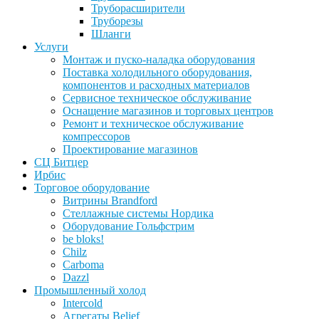
Труборасширители
Труборезы
Шланги
Услуги
Монтаж и пуско-наладка оборудования
Поставка холодильного оборудования,
компонентов и расходных материалов
Сервисное техническое обслуживание
Оснащение магазинов и торговых центров
Ремонт и техническое обслуживание
компрессоров
Проектирование магазинов
СЦ Битцер
Ирбис
Торговое оборудование
Витрины Brandford
Стеллажные системы Нордика
Оборудование Гольфстрим
be bloks!
Chilz
Carboma
Dazzl
Промышленный холод
Intercold
Агрегаты Belief