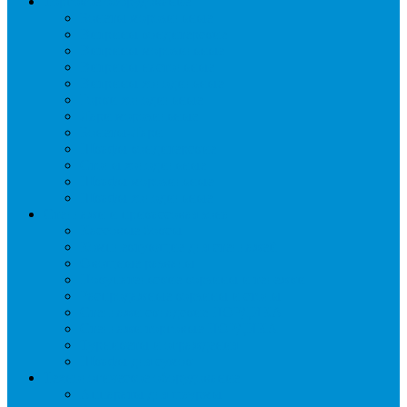
Торговое оборудование
Бонеты морозильные
Витрины кондитерские
Витрины морозильные
Витрины настольные
Витрины холодильные
Горки холодильные
Лари морозильные
Бонеты-Лари
Шкафы кондитерские
Столы холодильные
Шкафы морозильные
Шкафы холодильные
Стеллажи и прикассовая зона
Кассовые боксы
Комплектующие для стеллажей
Овощные развалы
Покупательские корзины и тележки
Распродажные корзины и столы
Стеллажи складские НОРДИКА
Стеллажи торговые НОРДИКА
Турникеты и ограждения
Шкафы для сумок
Технологическое оборудование
Аппараты для шаурмы