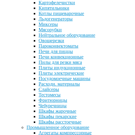
Картофелечистки
Кипятильники
Котлы пищеварочные
Льдогенераторы
Миксеры
Мясорубки
Нейтральное оборудование
Овощерезки
Пароконвектоматы
Печи для пиццы
Печи конвекционные
Пилы для резки мяса
Плиты индукционные
Плиты электрические
Посудомоечные машины
Расходн. материалы
Слайсеры
Тестомесы
Фритюрницы
Чебуречницы
Шкафы жарочные
Шкафы пекарские
Шкафы расстоечные
Промышленное оборудование
Агрегаты компрессорные