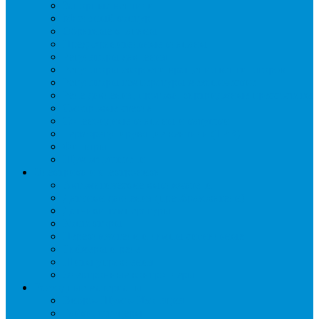
Запорные вентили
Масляный контур
Обратные клапаны
Предохранительные клапаны
Регуляторы давления
Регуляторы скорости вращения вентиляторов
Регуляторы температуры механические
Реле давления, протока, картриджные прессостаты
Смотровые стекла
Соленоидные клапаны и катушки
Терморегулирующие вентили (ТРВ)
Фильтры
Шумоглушители
Электрика и электроника
Автоматические выключатели
Датчики давления (преобразователи)
Датчики температуры
Контакторы
Переключатели и лампы сигнальные
Таймеры и реле
Щиты управления
Электронные контроллеры
Расходные материалы
Вибро- Шумо- Изоляция
Гайки, штуцеры