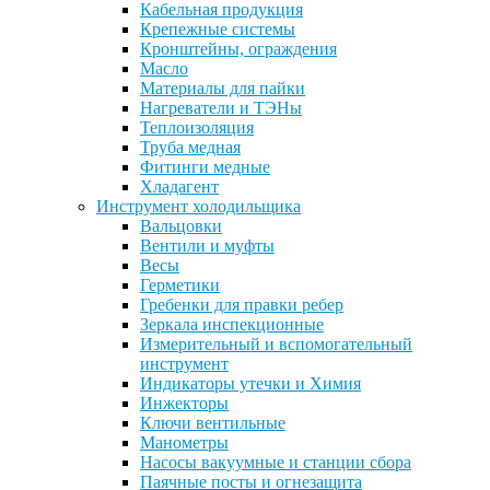
Кабельная продукция
Крепежные системы
Кронштейны, ограждения
Масло
Материалы для пайки
Нагреватели и ТЭНы
Теплоизоляция
Труба медная
Фитинги медные
Хладагент
Инструмент холодильщика
Вальцовки
Вентили и муфты
Весы
Герметики
Гребенки для правки ребер
Зеркала инспекционные
Измерительный и вспомогательный
инструмент
Индикаторы утечки и Химия
Инжекторы
Ключи вентильные
Манометры
Насосы вакуумные и станции сбора
Паячные посты и огнезащита