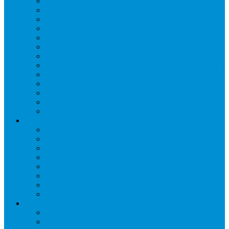
Запорные вентили
Масляный контур
Обратные клапаны
Предохранительные клапаны
Регуляторы давления
Регуляторы скорости вращения вентиляторов
Регуляторы температуры механические
Реле давления, протока, картриджные прессостаты
Смотровые стекла
Соленоидные клапаны и катушки
Терморегулирующие вентили (ТРВ)
Фильтры
Шумоглушители
Электрика и электроника
Автоматические выключатели
Датчики давления (преобразователи)
Датчики температуры
Контакторы
Переключатели и лампы сигнальные
Таймеры и реле
Щиты управления
Электронные контроллеры
Расходные материалы
Вибро- Шумо- Изоляция
Гайки, штуцеры