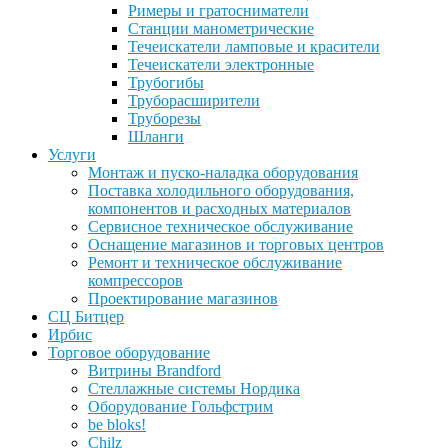
Римеры и гратосниматели
Станции манометрические
Течеискатели ламповые и красители
Течеискатели электронные
Трубогибы
Труборасширители
Труборезы
Шланги
Услуги
Монтаж и пуско-наладка оборудования
Поставка холодильного оборудования,
компонентов и расходных материалов
Сервисное техническое обслуживание
Оснащение магазинов и торговых центров
Ремонт и техническое обслуживание
компрессоров
Проектирование магазинов
СЦ Битцер
Ирбис
Торговое оборудование
Витрины Brandford
Стеллажные системы Нордика
Оборудование Гольфстрим
be bloks!
Chilz