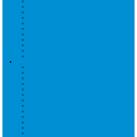
Дренаж, помпы
Кабельная продукция
Крепежные системы
Кронштейны, ограждения
Масло
Материалы для пайки
Нагреватели и ТЭНы
Теплоизоляция
Труба медная
Фитинги медные
Хладагент
Инструмент холодильщика
Вальцовки
Вентили и муфты
Весы
Герметики
Гребенки для правки ребер
Зеркала инспекционные
Измерительный и вспомогательный инструмент
Индикаторы утечки и Химия
Инжекторы
Ключи вентильные
Манометры
Насосы вакуумные и станции сбора
Паячные посты и огнезащита