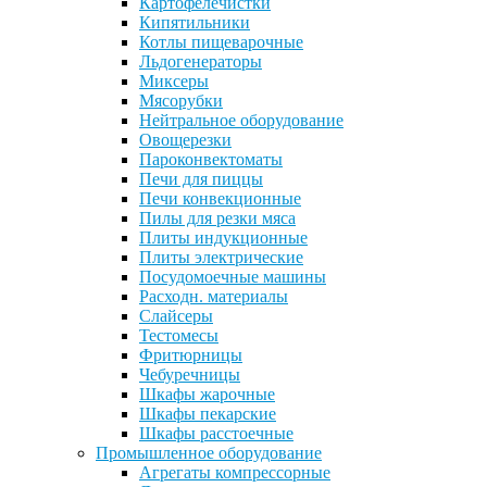
Картофелечистки
Кипятильники
Котлы пищеварочные
Льдогенераторы
Миксеры
Мясорубки
Нейтральное оборудование
Овощерезки
Пароконвектоматы
Печи для пиццы
Печи конвекционные
Пилы для резки мяса
Плиты индукционные
Плиты электрические
Посудомоечные машины
Расходн. материалы
Слайсеры
Тестомесы
Фритюрницы
Чебуречницы
Шкафы жарочные
Шкафы пекарские
Шкафы расстоечные
Промышленное оборудование
Агрегаты компрессорные