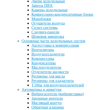
Двери холодильные
Завесы ПВХ
Камеры холодильные
Комрессорно-конденсаторные блоки
Моноблоки
Осушители воздуха
Сплит-системы
Сэндвич-панели
Шоковая заморозка
Основные части холодильных систем
Аксессуары к компрессорам
Вентиляторы
Воздухоохладители
Компрессоры
Конденсаторы
Маслоотделители
Отделители жидкости
Ресиверы для масла
Ресиверы для хладагента
ТЭНы для воздухоохладителей
Автоматика и арматура
Виброгасители (вибровставки)
Запорные вентили
Масляный контур
Обратные клапаны