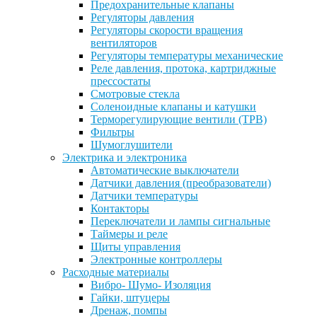
Предохранительные клапаны
Регуляторы давления
Регуляторы скорости вращения
вентиляторов
Регуляторы температуры механические
Реле давления, протока, картриджные
прессостаты
Смотровые стекла
Соленоидные клапаны и катушки
Терморегулирующие вентили (ТРВ)
Фильтры
Шумоглушители
Электрика и электроника
Автоматические выключатели
Датчики давления (преобразователи)
Датчики температуры
Контакторы
Переключатели и лампы сигнальные
Таймеры и реле
Щиты управления
Электронные контроллеры
Расходные материалы
Вибро- Шумо- Изоляция
Гайки, штуцеры
Дренаж, помпы