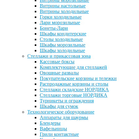
Витрины морозильные
Витрины настольные
Витрины холодильные
Горки холодильные
Лари морозильные
Бонеты-Лари
Шкафы кондитерские
Столы холодильные
Шкафы морозильные
Шкафы холодильные
Стеллажи и прикассовая зона
Кассовые боксы
Комплектующие для стеллажей
Овощные развалы
Покупательские корзины и тележки
Распродажные корзины и столы
Стеллажи складские НОРДИКА
Стеллажи торговые НОРДИКА
Турникеты и ограждения
Шкафы для сумок
Технологическое оборудование
Аппараты для шаурмы
Блендеры
Вафельницы
Грили контактные