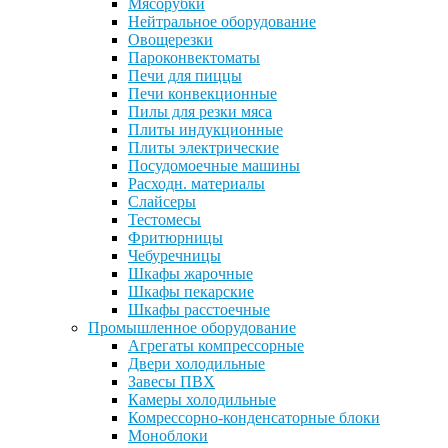
Мясорубки
Нейтральное оборудование
Овощерезки
Пароконвектоматы
Печи для пиццы
Печи конвекционные
Пилы для резки мяса
Плиты индукционные
Плиты электрические
Посудомоечные машины
Расходн. материалы
Слайсеры
Тестомесы
Фритюрницы
Чебуречницы
Шкафы жарочные
Шкафы пекарские
Шкафы расстоечные
Промышленное оборудование
Агрегаты компрессорные
Двери холодильные
Завесы ПВХ
Камеры холодильные
Комрессорно-конденсаторные блоки
Моноблоки