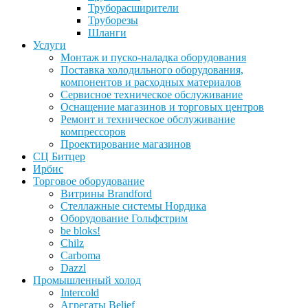
Труборасширители
Труборезы
Шланги
Услуги
Монтаж и пуско-наладка оборудования
Поставка холодильного оборудования,
компонентов и расходных материалов
Сервисное техническое обслуживание
Оснащение магазинов и торговых центров
Ремонт и техническое обслуживание
компрессоров
Проектирование магазинов
СЦ Битцер
Ирбис
Торговое оборудование
Витрины Brandford
Стеллажные системы Нордика
Оборудование Гольфстрим
be bloks!
Chilz
Carboma
Dazzl
Промышленный холод
Intercold
Агрегаты Belief