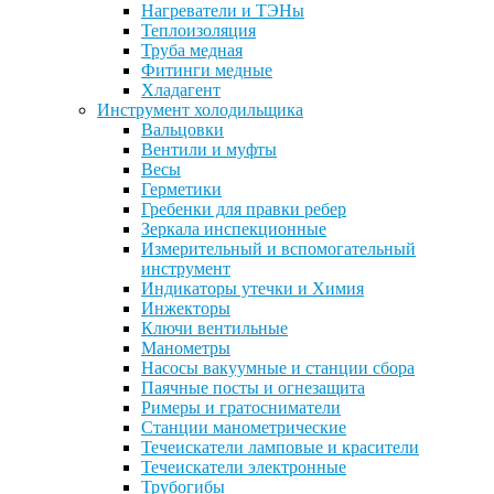
Нагреватели и ТЭНы
Теплоизоляция
Труба медная
Фитинги медные
Хладагент
Инструмент холодильщика
Вальцовки
Вентили и муфты
Весы
Герметики
Гребенки для правки ребер
Зеркала инспекционные
Измерительный и вспомогательный
инструмент
Индикаторы утечки и Химия
Инжекторы
Ключи вентильные
Манометры
Насосы вакуумные и станции сбора
Паячные посты и огнезащита
Римеры и гратосниматели
Станции манометрические
Течеискатели ламповые и красители
Течеискатели электронные
Трубогибы