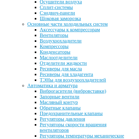
Осушители воздуха
Сплит-системы
Сэндвич-панели
Шоковая заморозка
Основные части холодильных систем
Аксессуары к компрессорам
Вентиляторы
Воздухоохладители
Компрессоры
Конденсаторы
Маслоотделители
Отделители жидкости
Ресиверы для масла
Ресиверы для хладагента
ТЭНы для воздухоохладителей
Автоматика и арматура
Виброгасители (вибровставки)
Запорные вентили
Масляный контур
Обратные клапаны
Предохранительные клапаны
Регуляторы давления
Регуляторы скорости вращения
вентиляторов
Регуляторы температуры механические