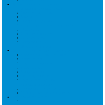
Промышленное оборудование
Агрегаты компрессорные
Двери холодильные
Завесы ПВХ
Камеры холодильные
Комрессорно-конденсаторные блоки
Моноблоки
Осушители воздуха
Сплит-системы
Сэндвич-панели
Шоковая заморозка
Основные части холодильных систем
Аксессуары к компрессорам
Вентиляторы
Воздухоохладители
Компрессоры
Конденсаторы
Маслоотделители
Отделители жидкости
Ресиверы для масла
Ресиверы для хладагента
ТЭНы для воздухоохладителей
Автоматика и арматура
Виброгасители (вибровставки)