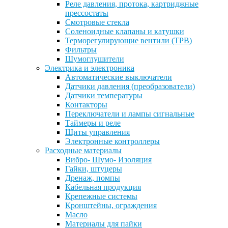
Реле давления, протока, картриджные
прессостаты
Смотровые стекла
Соленоидные клапаны и катушки
Терморегулирующие вентили (ТРВ)
Фильтры
Шумоглушители
Электрика и электроника
Автоматические выключатели
Датчики давления (преобразователи)
Датчики температуры
Контакторы
Переключатели и лампы сигнальные
Таймеры и реле
Щиты управления
Электронные контроллеры
Расходные материалы
Вибро- Шумо- Изоляция
Гайки, штуцеры
Дренаж, помпы
Кабельная продукция
Крепежные системы
Кронштейны, ограждения
Масло
Материалы для пайки