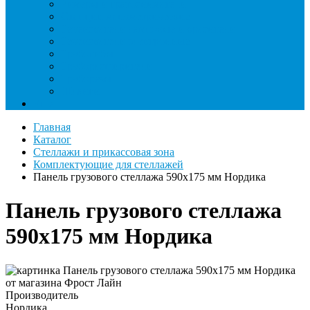
Римеры и гратосниматели
Станции манометрические
Течеискатели ламповые и красители
Течеискатели электронные
Трубогибы
Труборасширители
Труборезы
Шланги
Еще
Главная
Каталог
Стеллажи и прикассовая зона
Комплектующие для стеллажей
Панель грузового стеллажа 590х175 мм Нордика
Панель грузового стеллажа
590х175 мм Нордика
Производитель
Нордика