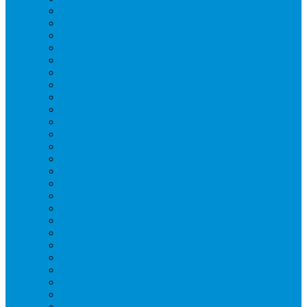
Вафельницы
Грили контактные
Картофелечистки
Кипятильники
Котлы пищеварочные
Льдогенераторы
Миксеры
Мясорубки
Нейтральное оборудование
Овощерезки
Пароконвектоматы
Печи для пиццы
Печи конвекционные
Пилы для резки мяса
Плиты индукционные
Плиты электрические
Посудомоечные машины
Расходн. материалы
Слайсеры
Тестомесы
Фритюрницы
Чебуречницы
Шкафы жарочные
Шкафы пекарские
Шкафы расстоечные