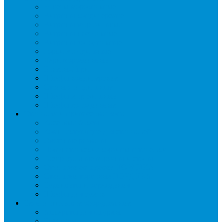
Бонеты морозильные
Витрины кондитерские
Витрины морозильные
Витрины настольные
Витрины холодильные
Горки холодильные
Лари морозильные
Бонеты-Лари
Шкафы кондитерские
Столы холодильные
Шкафы морозильные
Шкафы холодильные
Стеллажи и прикассовая зона
Кассовые боксы
Комплектующие для стеллажей
Овощные развалы
Покупательские корзины и тележки
Распродажные корзины и столы
Стеллажи складские НОРДИКА
Стеллажи торговые НОРДИКА
Турникеты и ограждения
Шкафы для сумок
Технологическое оборудование
Аппараты для шаурмы
Блендеры