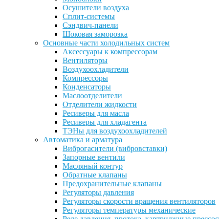
Осушители воздуха
Сплит-системы
Сэндвич-панели
Шоковая заморозка
Основные части холодильных систем
Аксессуары к компрессорам
Вентиляторы
Воздухоохладители
Компрессоры
Конденсаторы
Маслоотделители
Отделители жидкости
Ресиверы для масла
Ресиверы для хладагента
ТЭНы для воздухоохладителей
Автоматика и арматура
Виброгасители (вибровставки)
Запорные вентили
Масляный контур
Обратные клапаны
Предохранительные клапаны
Регуляторы давления
Регуляторы скорости вращения вентиляторов
Регуляторы температуры механические
Реле давления, протока, картриджные прессо