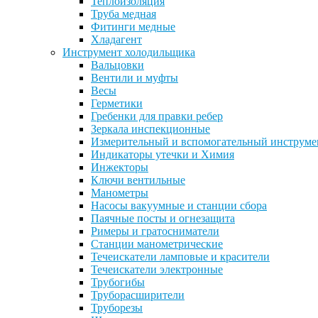
Теплоизоляция
Труба медная
Фитинги медные
Хладагент
Инструмент холодильщика
Вальцовки
Вентили и муфты
Весы
Герметики
Гребенки для правки ребер
Зеркала инспекционные
Измерительный и вспомогательный инструме
Индикаторы утечки и Химия
Инжекторы
Ключи вентильные
Манометры
Насосы вакуумные и станции сбора
Паячные посты и огнезащита
Римеры и гратосниматели
Станции манометрические
Течеискатели ламповые и красители
Течеискатели электронные
Трубогибы
Труборасширители
Труборезы