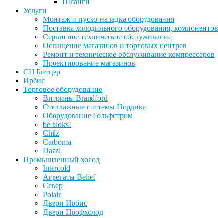
Шланги
Услуги
Монтаж и пуско-наладка оборудования
Поставка холодильного оборудования, компонентов
Сервисное техническое обслуживание
Оснащение магазинов и торговых центров
Ремонт и техническое обслуживание компрессоров
Проектирование магазинов
СЦ Битцер
Ирбис
Торговое оборудование
Витрины Brandford
Стеллажные системы Нордика
Оборудование Гольфстрим
be bloks!
Chilz
Carboma
Dazzl
Промышленный холод
Intercold
Агрегаты Belief
Север
Polair
Двери Ирбис
Двери Профхолод