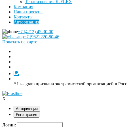
Теплоизоляция K-FLEX
Компания
Наши проекты
Контакты
Авторизация
+7 (4212) 45-30-00
+7 (962) 220-80-46
Показать на карте
* Instagram признана экстремистской организацией в Рос
X
Авторизация
Регистрация
Логин: