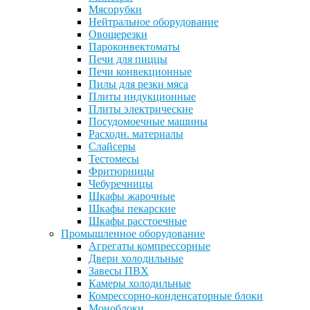
Мясорубки
Нейтральное оборудование
Овощерезки
Пароконвектоматы
Печи для пиццы
Печи конвекционные
Пилы для резки мяса
Плиты индукционные
Плиты электрические
Посудомоечные машины
Расходн. материалы
Слайсеры
Тестомесы
Фритюрницы
Чебуречницы
Шкафы жарочные
Шкафы пекарские
Шкафы расстоечные
Промышленное оборудование
Агрегаты компрессорные
Двери холодильные
Завесы ПВХ
Камеры холодильные
Комрессорно-конденсаторные блоки
Моноблоки