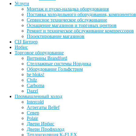
Услуги
Монтаж и пуско-наладка оборудования
Поставка холодильного оборудования, компонентов
Сервисное техническое обслуживание
Оснащение магазинов и торговых центров
Ремонт и техническое обслуживание компрессоров
Проектирование магазинов
СЦ Битцер
Ирбис
Торговое оборудование
Витрины Brandford
Стеллажные системы Нордика
Оборудование Гольфстрим
be bloks!
Chilz
Carboma
Dazzl
Промышленный холод
Intercold
Агрегаты Belief
Север
Polair
Двери Ирбис
Двери Профхолод
Теплоизоляция K-FLEX