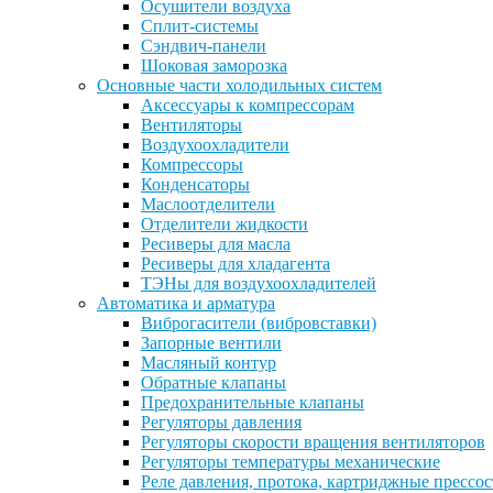
Осушители воздуха
Сплит-системы
Сэндвич-панели
Шоковая заморозка
Основные части холодильных систем
Аксессуары к компрессорам
Вентиляторы
Воздухоохладители
Компрессоры
Конденсаторы
Маслоотделители
Отделители жидкости
Ресиверы для масла
Ресиверы для хладагента
ТЭНы для воздухоохладителей
Автоматика и арматура
Виброгасители (вибровставки)
Запорные вентили
Масляный контур
Обратные клапаны
Предохранительные клапаны
Регуляторы давления
Регуляторы скорости вращения вентиляторов
Регуляторы температуры механические
Реле давления, протока, картриджные прессо