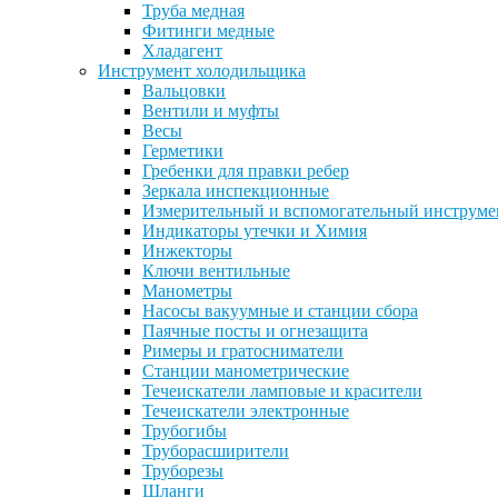
Труба медная
Фитинги медные
Хладагент
Инструмент холодильщика
Вальцовки
Вентили и муфты
Весы
Герметики
Гребенки для правки ребер
Зеркала инспекционные
Измерительный и вспомогательный инструме
Индикаторы утечки и Химия
Инжекторы
Ключи вентильные
Манометры
Насосы вакуумные и станции сбора
Паячные посты и огнезащита
Римеры и гратосниматели
Станции манометрические
Течеискатели ламповые и красители
Течеискатели электронные
Трубогибы
Труборасширители
Труборезы
Шланги