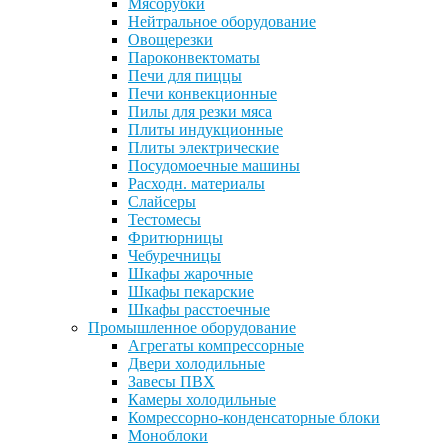
Мясорубки
Нейтральное оборудование
Овощерезки
Пароконвектоматы
Печи для пиццы
Печи конвекционные
Пилы для резки мяса
Плиты индукционные
Плиты электрические
Посудомоечные машины
Расходн. материалы
Слайсеры
Тестомесы
Фритюрницы
Чебуречницы
Шкафы жарочные
Шкафы пекарские
Шкафы расстоечные
Промышленное оборудование
Агрегаты компрессорные
Двери холодильные
Завесы ПВХ
Камеры холодильные
Комрессорно-конденсаторные блоки
Моноблоки