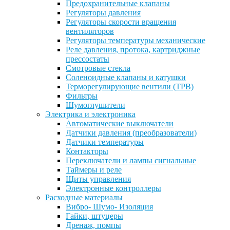
Предохранительные клапаны
Регуляторы давления
Регуляторы скорости вращения
вентиляторов
Регуляторы температуры механические
Реле давления, протока, картриджные
прессостаты
Смотровые стекла
Соленоидные клапаны и катушки
Терморегулирующие вентили (ТРВ)
Фильтры
Шумоглушители
Электрика и электроника
Автоматические выключатели
Датчики давления (преобразователи)
Датчики температуры
Контакторы
Переключатели и лампы сигнальные
Таймеры и реле
Щиты управления
Электронные контроллеры
Расходные материалы
Вибро- Шумо- Изоляция
Гайки, штуцеры
Дренаж, помпы