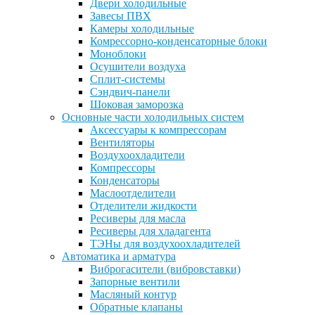
Двери холодильные
Завесы ПВХ
Камеры холодильные
Комрессорно-конденсаторные блоки
Моноблоки
Осушители воздуха
Сплит-системы
Сэндвич-панели
Шоковая заморозка
Основные части холодильных систем
Аксессуары к компрессорам
Вентиляторы
Воздухоохладители
Компрессоры
Конденсаторы
Маслоотделители
Отделители жидкости
Ресиверы для масла
Ресиверы для хладагента
ТЭНы для воздухоохладителей
Автоматика и арматура
Виброгасители (вибровставки)
Запорные вентили
Масляный контур
Обратные клапаны