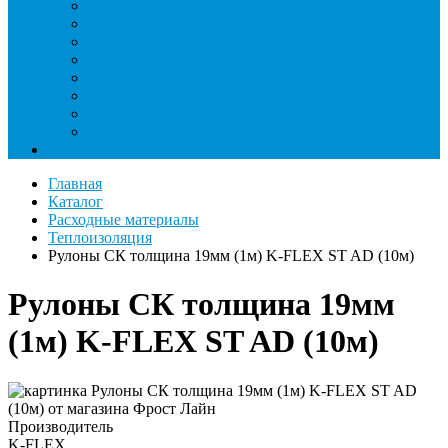
Римеры и гратосниматели
Станции манометрические
Течеискатели ламповые и красители
Течеискатели электронные
Трубогибы
Труборасширители
Труборезы
Шланги
Еще
Главная
Каталог
Расходные материалы
Теплоизоляция
Рулоны СК толщина 19мм (1м) K-FLEX ST AD (10м)
Рулоны СК толщина 19мм
(1м) K-FLEX ST AD (10м)
Производитель
K-FLEX