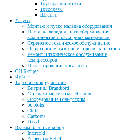
Труборасширители
Труборезы
Шланги
Услуги
Монтаж и пуско-наладка оборудования
Поставка холодильного оборудования,
компонентов и расходных материалов
Сервисное техническое обслуживание
Оснащение магазинов и торговых центров
Ремонт и техническое обслуживание
компрессоров
Проектирование магазинов
СЦ Битцер
Ирбис
Торговое оборудование
Витрины Brandford
Стеллажные системы Нордика
Оборудование Гольфстрим
be bloks!
Chilz
Carboma
Dazzl
Промышленный холод
Intercold
Агрегаты Belief