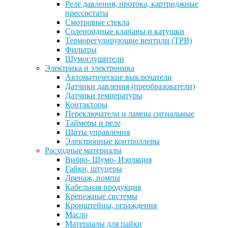
Реле давления, протока, картриджные
прессостаты
Смотровые стекла
Соленоидные клапаны и катушки
Терморегулирующие вентили (ТРВ)
Фильтры
Шумоглушители
Электрика и электроника
Автоматические выключатели
Датчики давления (преобразователи)
Датчики температуры
Контакторы
Переключатели и лампы сигнальные
Таймеры и реле
Щиты управления
Электронные контроллеры
Расходные материалы
Вибро- Шумо- Изоляция
Гайки, штуцеры
Дренаж, помпы
Кабельная продукция
Крепежные системы
Кронштейны, ограждения
Масло
Материалы для пайки