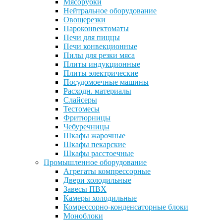
Мясорубки
Нейтральное оборудование
Овощерезки
Пароконвектоматы
Печи для пиццы
Печи конвекционные
Пилы для резки мяса
Плиты индукционные
Плиты электрические
Посудомоечные машины
Расходн. материалы
Слайсеры
Тестомесы
Фритюрницы
Чебуречницы
Шкафы жарочные
Шкафы пекарские
Шкафы расстоечные
Промышленное оборудование
Агрегаты компрессорные
Двери холодильные
Завесы ПВХ
Камеры холодильные
Комрессорно-конденсаторные блоки
Моноблоки