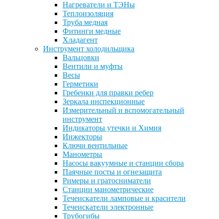
Нагреватели и ТЭНы
Теплоизоляция
Труба медная
Фитинги медные
Хладагент
Инструмент холодильщика
Вальцовки
Вентили и муфты
Весы
Герметики
Гребенки для правки ребер
Зеркала инспекционные
Измерительный и вспомогательный
инструмент
Индикаторы утечки и Химия
Инжекторы
Ключи вентильные
Манометры
Насосы вакуумные и станции сбора
Паячные посты и огнезащита
Римеры и гратосниматели
Станции манометрические
Течеискатели ламповые и красители
Течеискатели электронные
Трубогибы