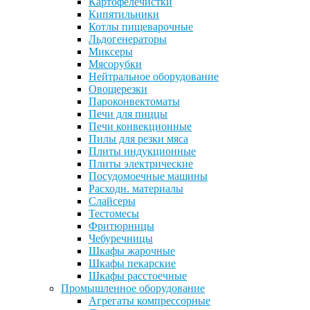
Картофелечистки
Кипятильники
Котлы пищеварочные
Льдогенераторы
Миксеры
Мясорубки
Нейтральное оборудование
Овощерезки
Пароконвектоматы
Печи для пиццы
Печи конвекционные
Пилы для резки мяса
Плиты индукционные
Плиты электрические
Посудомоечные машины
Расходн. материалы
Слайсеры
Тестомесы
Фритюрницы
Чебуречницы
Шкафы жарочные
Шкафы пекарские
Шкафы расстоечные
Промышленное оборудование
Агрегаты компрессорные