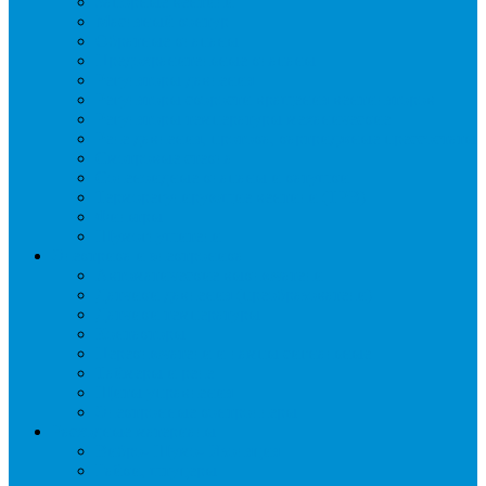
Запорные вентили
Масляный контур
Обратные клапаны
Предохранительные клапаны
Регуляторы давления
Регуляторы скорости вращения вентиляторов
Регуляторы температуры механические
Реле давления, протока, картриджные прессостаты
Смотровые стекла
Соленоидные клапаны и катушки
Терморегулирующие вентили (ТРВ)
Фильтры
Шумоглушители
Электрика и электроника
Автоматические выключатели
Датчики давления (преобразователи)
Датчики температуры
Контакторы
Переключатели и лампы сигнальные
Таймеры и реле
Щиты управления
Электронные контроллеры
Расходные материалы
Вибро- Шумо- Изоляция
Гайки, штуцеры