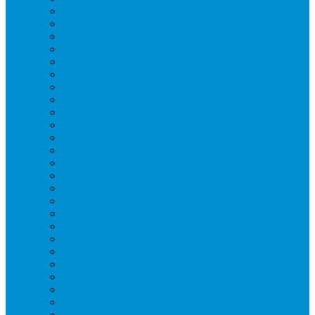
Вафельницы
Грили контактные
Картофелечистки
Кипятильники
Котлы пищеварочные
Льдогенераторы
Миксеры
Мясорубки
Нейтральное оборудование
Овощерезки
Пароконвектоматы
Печи для пиццы
Печи конвекционные
Пилы для резки мяса
Плиты индукционные
Плиты электрические
Посудомоечные машины
Расходн. материалы
Слайсеры
Тестомесы
Фритюрницы
Чебуречницы
Шкафы жарочные
Шкафы пекарские
Шкафы расстоечные