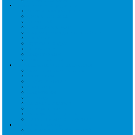
Промышленное оборудование
Агрегаты компрессорные
Двери холодильные
Завесы ПВХ
Камеры холодильные
Комрессорно-конденсаторные блоки
Моноблоки
Осушители воздуха
Сплит-системы
Сэндвич-панели
Шоковая заморозка
Основные части холодильных систем
Аксессуары к компрессорам
Вентиляторы
Воздухоохладители
Компрессоры
Конденсаторы
Маслоотделители
Отделители жидкости
Ресиверы для масла
Ресиверы для хладагента
ТЭНы для воздухоохладителей
Автоматика и арматура
Виброгасители (вибровставки)