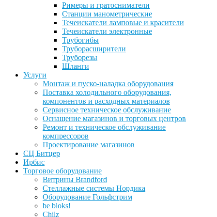
Римеры и гратосниматели
Станции манометрические
Течеискатели ламповые и красители
Течеискатели электронные
Трубогибы
Труборасширители
Труборезы
Шланги
Услуги
Монтаж и пуско-наладка оборудования
Поставка холодильного оборудования,
компонентов и расходных материалов
Сервисное техническое обслуживание
Оснащение магазинов и торговых центров
Ремонт и техническое обслуживание
компрессоров
Проектирование магазинов
СЦ Битцер
Ирбис
Торговое оборудование
Витрины Brandford
Стеллажные системы Нордика
Оборудование Гольфстрим
be bloks!
Chilz