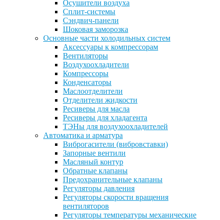
Осушители воздуха
Сплит-системы
Сэндвич-панели
Шоковая заморозка
Основные части холодильных систем
Аксессуары к компрессорам
Вентиляторы
Воздухоохладители
Компрессоры
Конденсаторы
Маслоотделители
Отделители жидкости
Ресиверы для масла
Ресиверы для хладагента
ТЭНы для воздухоохладителей
Автоматика и арматура
Виброгасители (вибровставки)
Запорные вентили
Масляный контур
Обратные клапаны
Предохранительные клапаны
Регуляторы давления
Регуляторы скорости вращения
вентиляторов
Регуляторы температуры механические