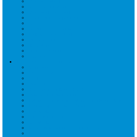
Дренаж, помпы
Кабельная продукция
Крепежные системы
Кронштейны, ограждения
Масло
Материалы для пайки
Нагреватели и ТЭНы
Теплоизоляция
Труба медная
Фитинги медные
Хладагент
Инструмент холодильщика
Вальцовки
Вентили и муфты
Весы
Герметики
Гребенки для правки ребер
Зеркала инспекционные
Измерительный и вспомогательный инструмент
Индикаторы утечки и Химия
Инжекторы
Ключи вентильные
Манометры
Насосы вакуумные и станции сбора
Паячные посты и огнезащита