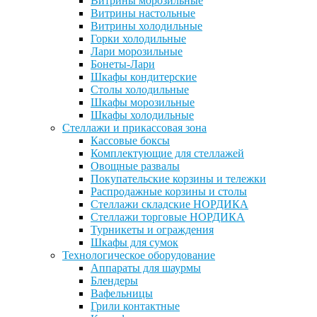
Витрины морозильные
Витрины настольные
Витрины холодильные
Горки холодильные
Лари морозильные
Бонеты-Лари
Шкафы кондитерские
Столы холодильные
Шкафы морозильные
Шкафы холодильные
Стеллажи и прикассовая зона
Кассовые боксы
Комплектующие для стеллажей
Овощные развалы
Покупательские корзины и тележки
Распродажные корзины и столы
Стеллажи складские НОРДИКА
Стеллажи торговые НОРДИКА
Турникеты и ограждения
Шкафы для сумок
Технологическое оборудование
Аппараты для шаурмы
Блендеры
Вафельницы
Грили контактные