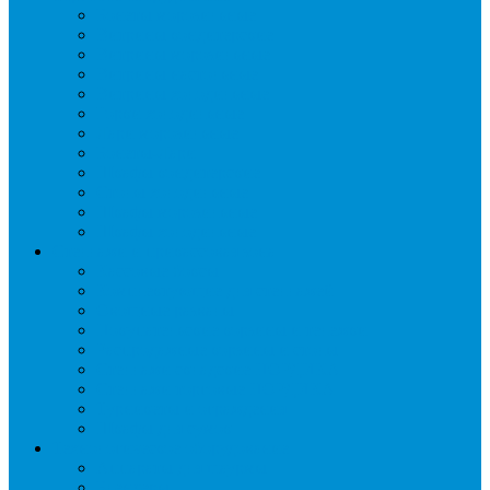
Бонеты морозильные
Витрины кондитерские
Витрины морозильные
Витрины настольные
Витрины холодильные
Горки холодильные
Лари морозильные
Бонеты-Лари
Шкафы кондитерские
Столы холодильные
Шкафы морозильные
Шкафы холодильные
Стеллажи и прикассовая зона
Кассовые боксы
Комплектующие для стеллажей
Овощные развалы
Покупательские корзины и тележки
Распродажные корзины и столы
Стеллажи складские НОРДИКА
Стеллажи торговые НОРДИКА
Турникеты и ограждения
Шкафы для сумок
Технологическое оборудование
Аппараты для шаурмы
Блендеры