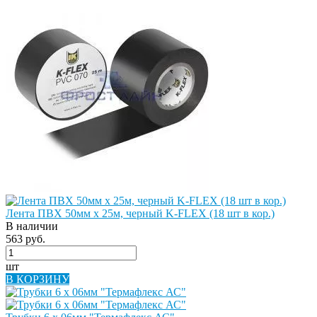
Лента ПВХ 50мм х 25м, черный K-FLEX (18 шт в кор.)
В наличии
563 руб.
шт
В КОРЗИНУ