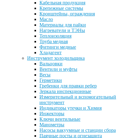
Кабельная продукция
Крепежные системы
Кронштейны, ограждения
Масло
Материалы для пайки
Нагреватели и ТЭНы
Теплоизоляция
Труба медная
Фитинги медные
Хладагент
Инструмент холодильщика
Вальцовки
Вентили и муфты
Весы
Герметики
Гребенки для правки ребер
Зеркала инспекционные
Измерительный и вспомогательный
инструмент
Индикаторы утечки и Химия
Инжекторы
Ключи вентильные
Манометры
Насосы вакуумные и станции сбора
Паячные посты и огнезащита