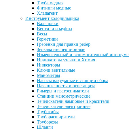
Труба медная
Фитинги медные
Хладагент
Инструмент холодильщика
Вальцовки
Вентили и муфты
Весы
Герметики
Гребенки для правки ребер
Зеркала инспекционные
Измерительный и вспомогательный инструме
Индикаторы утечки и Химия
Инжекторы
Ключи вентильные
Манометры
Насосы вакуумные и станции сбора
Паячные посты и огнезащита
Римеры и гратосниматели
Станции манометрические
Течеискатели ламповые и красители
Течеискатели электронные
Трубогибы
Труборасширители
Труборезы
Шланги