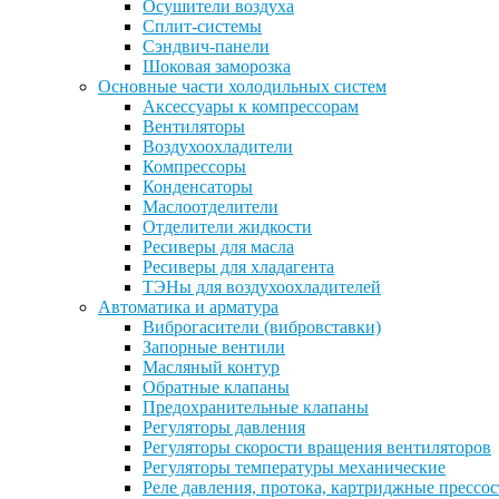
Осушители воздуха
Сплит-системы
Сэндвич-панели
Шоковая заморозка
Основные части холодильных систем
Аксессуары к компрессорам
Вентиляторы
Воздухоохладители
Компрессоры
Конденсаторы
Маслоотделители
Отделители жидкости
Ресиверы для масла
Ресиверы для хладагента
ТЭНы для воздухоохладителей
Автоматика и арматура
Виброгасители (вибровставки)
Запорные вентили
Масляный контур
Обратные клапаны
Предохранительные клапаны
Регуляторы давления
Регуляторы скорости вращения вентиляторов
Регуляторы температуры механические
Реле давления, протока, картриджные прессо