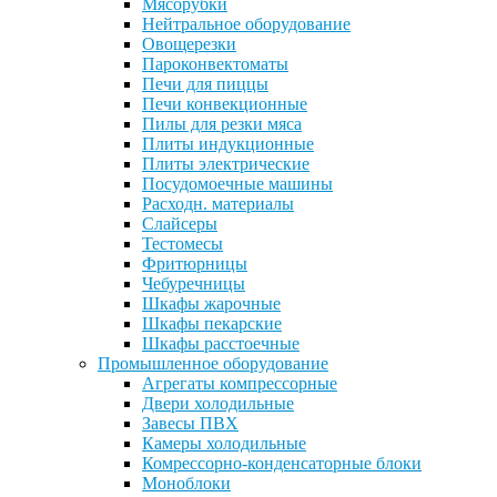
Мясорубки
Нейтральное оборудование
Овощерезки
Пароконвектоматы
Печи для пиццы
Печи конвекционные
Пилы для резки мяса
Плиты индукционные
Плиты электрические
Посудомоечные машины
Расходн. материалы
Слайсеры
Тестомесы
Фритюрницы
Чебуречницы
Шкафы жарочные
Шкафы пекарские
Шкафы расстоечные
Промышленное оборудование
Агрегаты компрессорные
Двери холодильные
Завесы ПВХ
Камеры холодильные
Комрессорно-конденсаторные блоки
Моноблоки