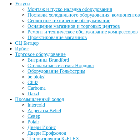
Услуги
Монтаж и пуско-наладка оборудования
Поставка холодильного оборудования, компонентов
Сервисное техническое обслуживание
Оснащение магазинов и торговых центров
Ремонт и техническое обслуживание компрессоров
Проектирование магазинов
СЦ Битцер
Ирбис
Торговое оборудование
Витрины Brandford
Стеллажные системы Нордика
Оборудование Гольфстрим
be bloks!
Chilz
Carboma
Dazzl
Промышленный холод
Intercold
Агрегаты Belief
Север
Polair
Двери Ирбис
Двери Профхолод
Теплоизоляция K-FLEX