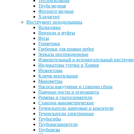
Теплоизоляция
Труба медная
Фитинги медные
Хладагент
Инструмент холодильщика
Вальцовки
Вентили и муфты
Весы
Герметики
Гребенки для правки ребер
Зеркала инспекционные
Измерительный и вспомогательный инструме
Индикаторы утечки и Химия
Инжекторы
Ключи вентильные
Манометры
Насосы вакуумные и станции сбора
Паячные посты и огнезащита
Римеры и гратосниматели
Станции манометрические
Течеискатели ламповые и красители
Течеискатели электронные
Трубогибы
Труборасширители
Труборезы