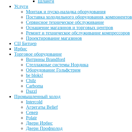
Шланги
Услуги
Монтаж и пуско-наладка оборудования
Поставка холодильного оборудования, компонентов
Сервисное техническое обслуживание
Оснащение магазинов и торговых центров
Ремонт и техническое обслуживание компрессоров
Проектирование магазинов
СЦ Битцер
Ирбис
Торговое оборудование
Витрины Brandford
Стеллажные системы Нордика
Оборудование Гольфстрим
be bloks!
Chilz
Carboma
Dazzl
Промышленный холод
Intercold
Агрегаты Belief
Север
Polair
Двери Ирбис
Двери Профхолод