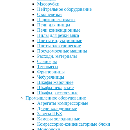
Мясорубки
Нейтральное оборудование
Овощерезки
Пароконвектоматы
Печи для пиццы
Печи конвекционные
Пилы для резки мяса
Плиты индукционные
Плиты электрические
Посудомоечные машины
Расходн. материалы
Слайсеры
Тестомесы
Фритюрницы
Чебуречницы
Шкафы жарочные
Шкафы пекарские
Шкафы расстоечные
Промышленное оборудование
Агрегаты компрессорные
Двери холодильные
Завесы ПВХ
Камеры холодильные
Комрессорно-конденсаторные блоки
Моноблоки