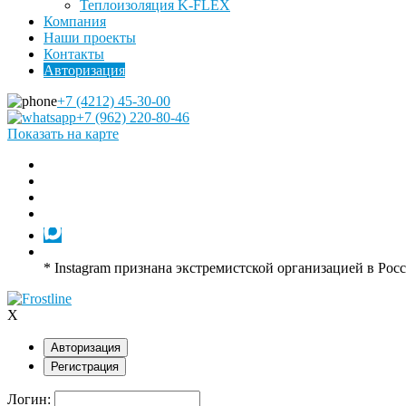
Теплоизоляция K-FLEX
Компания
Наши проекты
Контакты
Авторизация
+7 (4212) 45-30-00
+7 (962) 220-80-46
Показать на карте
* Instagram признана экстремистской организацией в Рос
X
Авторизация
Регистрация
Логин: