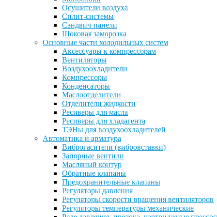
Осушители воздуха
Сплит-системы
Сэндвич-панели
Шоковая заморозка
Основные части холодильных систем
Аксессуары к компрессорам
Вентиляторы
Воздухоохладители
Компрессоры
Конденсаторы
Маслоотделители
Отделители жидкости
Ресиверы для масла
Ресиверы для хладагента
ТЭНы для воздухоохладителей
Автоматика и арматура
Виброгасители (вибровставки)
Запорные вентили
Масляный контур
Обратные клапаны
Предохранительные клапаны
Регуляторы давления
Регуляторы скорости вращения вентиляторов
Регуляторы температуры механические
Реле давления, протока, картриджные прессо