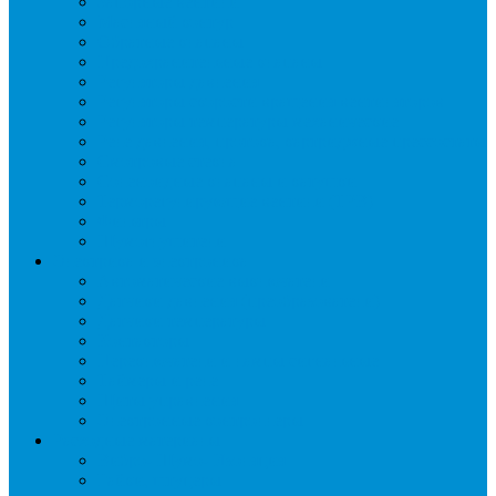
Запорные вентили
Масляный контур
Обратные клапаны
Предохранительные клапаны
Регуляторы давления
Регуляторы скорости вращения вентиляторов
Регуляторы температуры механические
Реле давления, протока, картриджные прессостаты
Смотровые стекла
Соленоидные клапаны и катушки
Терморегулирующие вентили (ТРВ)
Фильтры
Шумоглушители
Электрика и электроника
Автоматические выключатели
Датчики давления (преобразователи)
Датчики температуры
Контакторы
Переключатели и лампы сигнальные
Таймеры и реле
Щиты управления
Электронные контроллеры
Расходные материалы
Вибро- Шумо- Изоляция
Гайки, штуцеры