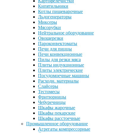
Картофелечистки
Кипятильники
Котлы пищеварочные
Льдогенераторы
Миксеры
Мясорубки
Нейтральное оборудование
Овощерезки
Пароконвектоматы
Печи для пиццы
Печи конвекционные
Пилы для резки мяса
Плиты индукционные
Плиты электрические
Посудомоечные машины
Расходн. материалы
Слайсеры
Тестомесы
Фритюрницы
Чебуречницы
Шкафы жарочные
Шкафы пекарские
Шкафы расстоечные
Промышленное оборудование
Агрегаты компрессорные