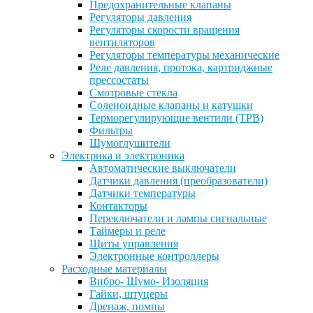
Предохранительные клапаны
Регуляторы давления
Регуляторы скорости вращения
вентиляторов
Регуляторы температуры механические
Реле давления, протока, картриджные
прессостаты
Смотровые стекла
Соленоидные клапаны и катушки
Терморегулирующие вентили (ТРВ)
Фильтры
Шумоглушители
Электрика и электроника
Автоматические выключатели
Датчики давления (преобразователи)
Датчики температуры
Контакторы
Переключатели и лампы сигнальные
Таймеры и реле
Щиты управления
Электронные контроллеры
Расходные материалы
Вибро- Шумо- Изоляция
Гайки, штуцеры
Дренаж, помпы