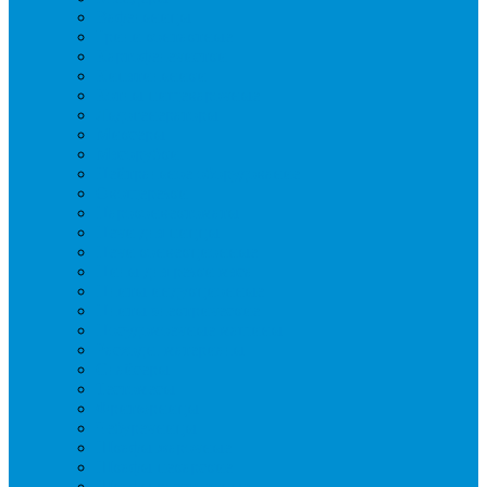
Вафельницы
Грили контактные
Картофелечистки
Кипятильники
Котлы пищеварочные
Льдогенераторы
Миксеры
Мясорубки
Нейтральное оборудование
Овощерезки
Пароконвектоматы
Печи для пиццы
Печи конвекционные
Пилы для резки мяса
Плиты индукционные
Плиты электрические
Посудомоечные машины
Расходн. материалы
Слайсеры
Тестомесы
Фритюрницы
Чебуречницы
Шкафы жарочные
Шкафы пекарские
Шкафы расстоечные