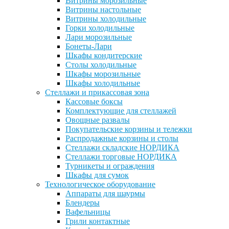
Витрины морозильные
Витрины настольные
Витрины холодильные
Горки холодильные
Лари морозильные
Бонеты-Лари
Шкафы кондитерские
Столы холодильные
Шкафы морозильные
Шкафы холодильные
Стеллажи и прикассовая зона
Кассовые боксы
Комплектующие для стеллажей
Овощные развалы
Покупательские корзины и тележки
Распродажные корзины и столы
Стеллажи складские НОРДИКА
Стеллажи торговые НОРДИКА
Турникеты и ограждения
Шкафы для сумок
Технологическое оборудование
Аппараты для шаурмы
Блендеры
Вафельницы
Грили контактные