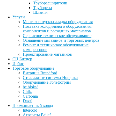
Труборасширители
Труборезы
Шланги
Услуги
Монтаж и пуско-наладка оборудования
Поставка холодильного оборудования,
компонентов и расходных материалов
Сервисное техническое обслуживание
Оснащение магазинов и торговых центров
Ремонт и техническое обслуживание
компрессоров
Проектирование магазинов
СЦ Битцер
Ирбис
Торговое оборудование
Витрины Brandford
Стеллажные системы Нордика
Оборудование Гольфстрим
be bloks!
Chilz
Carboma
Dazzl
Промышленный холод
Intercold
Агрегаты Belief