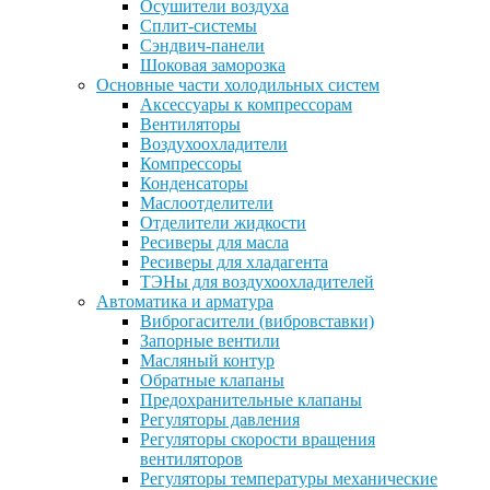
Осушители воздуха
Сплит-системы
Сэндвич-панели
Шоковая заморозка
Основные части холодильных систем
Аксессуары к компрессорам
Вентиляторы
Воздухоохладители
Компрессоры
Конденсаторы
Маслоотделители
Отделители жидкости
Ресиверы для масла
Ресиверы для хладагента
ТЭНы для воздухоохладителей
Автоматика и арматура
Виброгасители (вибровставки)
Запорные вентили
Масляный контур
Обратные клапаны
Предохранительные клапаны
Регуляторы давления
Регуляторы скорости вращения
вентиляторов
Регуляторы температуры механические