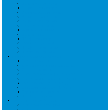
Бонеты морозильные
Витрины кондитерские
Витрины морозильные
Витрины настольные
Витрины холодильные
Горки холодильные
Лари морозильные
Бонеты-Лари
Шкафы кондитерские
Столы холодильные
Шкафы морозильные
Шкафы холодильные
Стеллажи и прикассовая зона
Кассовые боксы
Комплектующие для стеллажей
Овощные развалы
Покупательские корзины и тележки
Распродажные корзины и столы
Стеллажи складские НОРДИКА
Стеллажи торговые НОРДИКА
Турникеты и ограждения
Шкафы для сумок
Технологическое оборудование
Аппараты для шаурмы
Блендеры