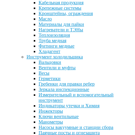
Кабельная продукция
Крепежные системы
Кронштейны, ограждения
Масло
Материалы для пайки
Нагреватели и ТЭНы
Теплоизоляция
Труба медная
Фитинги медные
Хладагент
Инструмент холодильщика
Вальцовки
Вентили и муфты
Весы
Герметики
Гребенки для правки ребер
Зеркала инспекционные
Измерительный и вспомогательный
инструмент
Индикаторы утечки и Химия
Инжекторы
Ключи вентильные
Манометры
Насосы вакуумные и станции сбора
Паячные посты и огнезащита