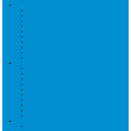
Промышленное оборудование
Агрегаты компрессорные
Двери холодильные
Завесы ПВХ
Камеры холодильные
Комрессорно-конденсаторные блоки
Моноблоки
Осушители воздуха
Сплит-системы
Сэндвич-панели
Шоковая заморозка
Основные части холодильных систем
Аксессуары к компрессорам
Вентиляторы
Воздухоохладители
Компрессоры
Конденсаторы
Маслоотделители
Отделители жидкости
Ресиверы для масла
Ресиверы для хладагента
ТЭНы для воздухоохладителей
Автоматика и арматура
Виброгасители (вибровставки)