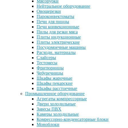
Мясорубки
Нейтральное оборудование
Овощерезки
Пароконвектоматы
Печи для пиццы
Печи конвекционные
Пилы для резки мяса
Плиты индукционные
Плиты электрические
Посудомоечные машины
Расходн. материалы
Слайсеры
Тестомесы
Фритюрницы
Чебуречницы
Шкафы жарочные
Шкафы пекарские
Шкафы расстоечные
Промышленное оборудование
Агрегаты компрессорные
Двери холодильные
Завесы ПВХ
Камеры холодильные
Комрессорно-конденсаторные блоки
Моноблоки