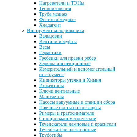
Нагреватели и ТЭНы
Теплоизоляция
Труба медная
Фитинги медные
Хладагент
Инструмент холодильщика
Вальцовки
Вентили и муфты
Весы
Герметики
Гребенки для правки ребер
Зеркала инспекционные
Измерительный и вспомогательный
инструмент
Индикаторы утечки и Химия
Инжекторы
Ключи вентильные
Манометры
Насосы вакуумные и станции сбора
Паячные посты и огнезащита
Римеры и гратосниматели
Станции манометрические
Течеискатели ламповые и красители
Течеискатели электронные
Трубогибы