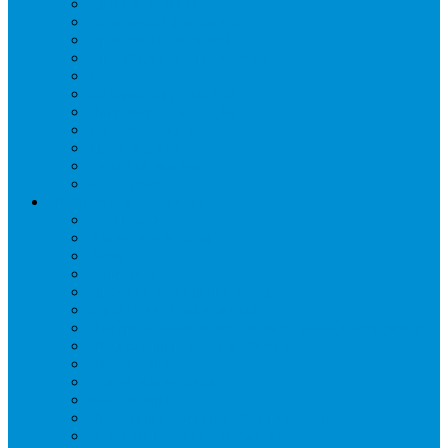
Дренаж, помпы
Кабельная продукция
Крепежные системы
Кронштейны, ограждения
Масло
Материалы для пайки
Нагреватели и ТЭНы
Теплоизоляция
Труба медная
Фитинги медные
Хладагент
Инструмент холодильщика
Вальцовки
Вентили и муфты
Весы
Герметики
Гребенки для правки ребер
Зеркала инспекционные
Измерительный и вспомогательный инструмент
Индикаторы утечки и Химия
Инжекторы
Ключи вентильные
Манометры
Насосы вакуумные и станции сбора
Паячные посты и огнезащита