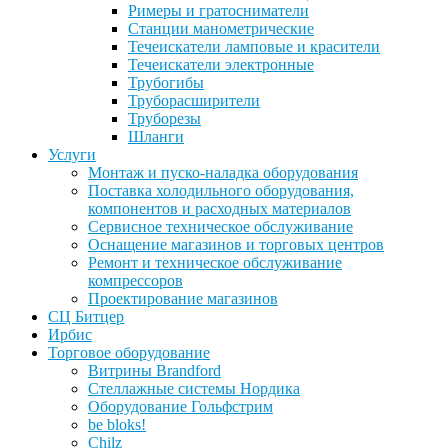
Римеры и гратосниматели
Станции манометрические
Течеискатели ламповые и красители
Течеискатели электронные
Трубогибы
Труборасширители
Труборезы
Шланги
Услуги
Монтаж и пуско-наладка оборудования
Поставка холодильного оборудования,
компонентов и расходных материалов
Сервисное техническое обслуживание
Оснащение магазинов и торговых центров
Ремонт и техническое обслуживание
компрессоров
Проектирование магазинов
СЦ Битцер
Ирбис
Торговое оборудование
Витрины Brandford
Стеллажные системы Нордика
Оборудование Гольфстрим
be bloks!
Chilz