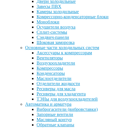
Двери холодильные
Завесы ПВХ
Камеры холодильные
Комрессорно-конденсаторные блоки
Моноблоки
Осушители воздуха
Сплит-системы
Сэндвич-панели
Шоковая заморозка
Основные части холодильных систем
Аксессуары к компрессорам
Вентиляторы
Воздухоохладители
Компрессоры
Конденсаторы
Маслоотделители
Отделители жидкости
Ресиверы для масла
Ресиверы для хладагента
ТЭНы для воздухоохладителей
Автоматика и арматура
Виброгасители (вибровставки)
Запорные вентили
Масляный контур
Обратные клапаны