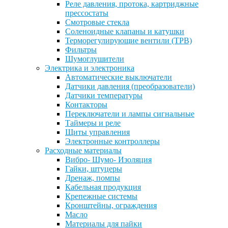
Реле давления, протока, картриджные
прессостаты
Смотровые стекла
Соленоидные клапаны и катушки
Терморегулирующие вентили (ТРВ)
Фильтры
Шумоглушители
Электрика и электроника
Автоматические выключатели
Датчики давления (преобразователи)
Датчики температуры
Контакторы
Переключатели и лампы сигнальные
Таймеры и реле
Щиты управления
Электронные контроллеры
Расходные материалы
Вибро- Шумо- Изоляция
Гайки, штуцеры
Дренаж, помпы
Кабельная продукция
Крепежные системы
Кронштейны, ограждения
Масло
Материалы для пайки