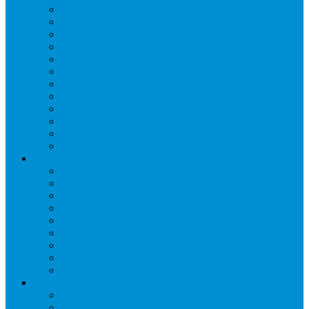
Бонеты морозильные
Витрины кондитерские
Витрины морозильные
Витрины настольные
Витрины холодильные
Горки холодильные
Лари морозильные
Бонеты-Лари
Шкафы кондитерские
Столы холодильные
Шкафы морозильные
Шкафы холодильные
Стеллажи и прикассовая зона
Кассовые боксы
Комплектующие для стеллажей
Овощные развалы
Покупательские корзины и тележки
Распродажные корзины и столы
Стеллажи складские НОРДИКА
Стеллажи торговые НОРДИКА
Турникеты и ограждения
Шкафы для сумок
Технологическое оборудование
Аппараты для шаурмы
Блендеры