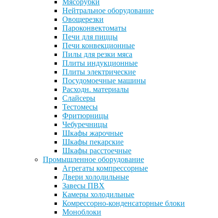
Мясорубки
Нейтральное оборудование
Овощерезки
Пароконвектоматы
Печи для пиццы
Печи конвекционные
Пилы для резки мяса
Плиты индукционные
Плиты электрические
Посудомоечные машины
Расходн. материалы
Слайсеры
Тестомесы
Фритюрницы
Чебуречницы
Шкафы жарочные
Шкафы пекарские
Шкафы расстоечные
Промышленное оборудование
Агрегаты компрессорные
Двери холодильные
Завесы ПВХ
Камеры холодильные
Комрессорно-конденсаторные блоки
Моноблоки