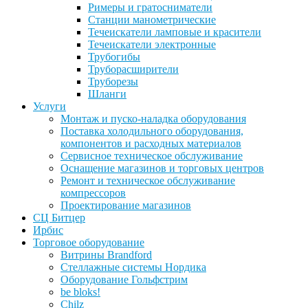
Римеры и гратосниматели
Станции манометрические
Течеискатели ламповые и красители
Течеискатели электронные
Трубогибы
Труборасширители
Труборезы
Шланги
Услуги
Монтаж и пуско-наладка оборудования
Поставка холодильного оборудования,
компонентов и расходных материалов
Сервисное техническое обслуживание
Оснащение магазинов и торговых центров
Ремонт и техническое обслуживание
компрессоров
Проектирование магазинов
СЦ Битцер
Ирбис
Торговое оборудование
Витрины Brandford
Стеллажные системы Нордика
Оборудование Гольфстрим
be bloks!
Chilz