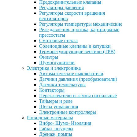
Предохранительные клапаны
Регуляторы давления
Регуляторы скорости вращения
вентиляторов
Регуляторы температуры механические
Реле давления, протока, картриджные
прессостаты
Смотровые стекла
Соленоидные клапаны и катушки
Терморегулирующие вентили (ТРВ)
Фильтры
Шумоглушители
Электрика и электроника
Автоматические выключатели
Датчики давления (преобразователи)
Датчики температуры
Контакторы
Переключатели и лампы сигнальные
Таймеры и реле
Щиты управления
Электронные контроллеры
Расходные материалы
Вибро- Шумо- Изоляция
Гайки, штуцеры
Дренаж, помпы