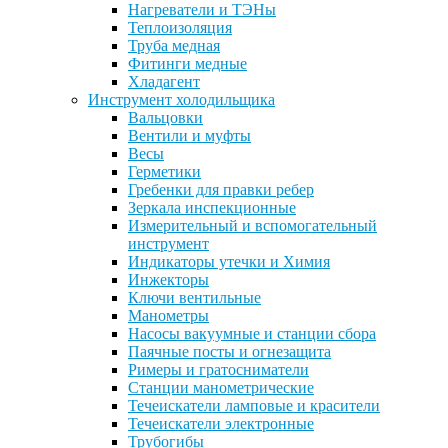
Нагреватели и ТЭНы
Теплоизоляция
Труба медная
Фитинги медные
Хладагент
Инструмент холодильщика
Вальцовки
Вентили и муфты
Весы
Герметики
Гребенки для правки ребер
Зеркала инспекционные
Измерительный и вспомогательный
инструмент
Индикаторы утечки и Химия
Инжекторы
Ключи вентильные
Манометры
Насосы вакуумные и станции сбора
Паячные посты и огнезащита
Римеры и гратосниматели
Станции манометрические
Течеискатели ламповые и красители
Течеискатели электронные
Трубогибы