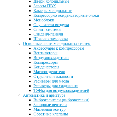
Двери холодильные
Завесы ПВХ
Камеры холодильные
Комрессорно-конденсаторные блоки
Моноблоки
Осушители воздуха
Сплит-системы
Сэндвич-панели
Шоковая заморозка
Основные части холодильных систем
Аксессуары к компрессорам
Вентиляторы
Воздухоохладители
Компрессоры
Конденсаторы
Маслоотделители
Отделители жидкости
Ресиверы для масла
Ресиверы для хладагента
ТЭНы для воздухоохладителей
Автоматика и арматура
Виброгасители (вибровставки)
Запорные вентили
Масляный контур
Обратные клапаны