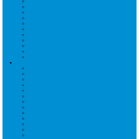
Дренаж, помпы
Кабельная продукция
Крепежные системы
Кронштейны, ограждения
Масло
Материалы для пайки
Нагреватели и ТЭНы
Теплоизоляция
Труба медная
Фитинги медные
Хладагент
Инструмент холодильщика
Вальцовки
Вентили и муфты
Весы
Герметики
Гребенки для правки ребер
Зеркала инспекционные
Измерительный и вспомогательный инструмент
Индикаторы утечки и Химия
Инжекторы
Ключи вентильные
Манометры
Насосы вакуумные и станции сбора
Паячные посты и огнезащита