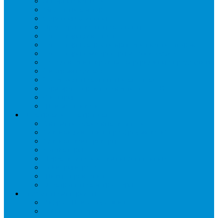
Запорные вентили
Масляный контур
Обратные клапаны
Предохранительные клапаны
Регуляторы давления
Регуляторы скорости вращения вентиляторов
Регуляторы температуры механические
Реле давления, протока, картриджные прессостаты
Смотровые стекла
Соленоидные клапаны и катушки
Терморегулирующие вентили (ТРВ)
Фильтры
Шумоглушители
Электрика и электроника
Автоматические выключатели
Датчики давления (преобразователи)
Датчики температуры
Контакторы
Переключатели и лампы сигнальные
Таймеры и реле
Щиты управления
Электронные контроллеры
Расходные материалы
Вибро- Шумо- Изоляция
Гайки, штуцеры