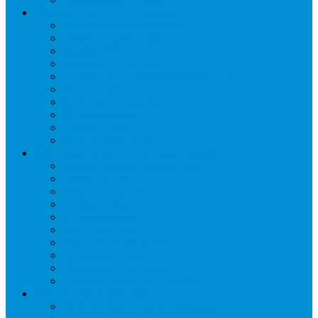
Промышленное оборудование
Агрегаты компрессорные
Двери холодильные
Завесы ПВХ
Камеры холодильные
Комрессорно-конденсаторные блоки
Моноблоки
Осушители воздуха
Сплит-системы
Сэндвич-панели
Шоковая заморозка
Основные части холодильных систем
Аксессуары к компрессорам
Вентиляторы
Воздухоохладители
Компрессоры
Конденсаторы
Маслоотделители
Отделители жидкости
Ресиверы для масла
Ресиверы для хладагента
ТЭНы для воздухоохладителей
Автоматика и арматура
Виброгасители (вибровставки)