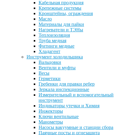
Кабельная продукция
Крепежные системы
Кронштейны, ограждения
Масло
Материалы для пайки
Нагреватели и ТЭНы
Теплоизоляция
Труба медная
Фитинги медные
Хладагент
Инструмент холодильщика
Вальцовки
Вентили и муфты
Весы
Герметики
Гребенки для правки ребер
Зеркала инспекционные
Измерительный и вспомогательный
инструмент
Индикаторы утечки и Химия
Инжекторы
Ключи вентильные
Манометры
Насосы вакуумные и станции сбора
Паячные посты и огнезащита