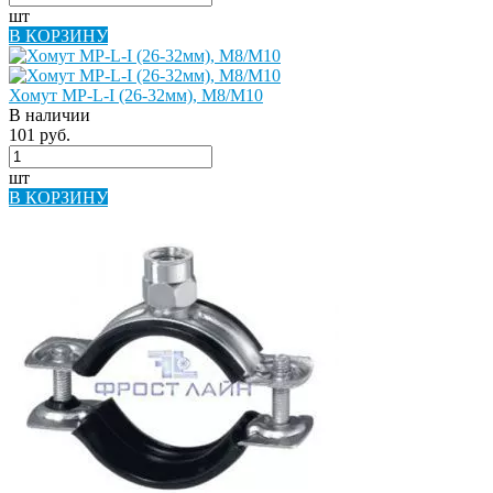
шт
В КОРЗИНУ
Хомут МР-L-I (26-32мм), М8/M10
В наличии
101 руб.
шт
В КОРЗИНУ