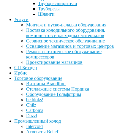
Труборасширители
Труборезы
Шланги
Услуги
Монтаж и пуско-наладка оборудования
Поставка холодильного оборудования,
компонентов и расходных материалов
Сервисное техническое обслуживание
Оснащение магазинов и торговых центров
Ремонт и техническое обслуживание
компрессоров
Проектирование магазинов
СЦ Битцер
Ирбис
Торговое оборудование
Витрины Brandford
Стеллажные системы Нордика
Оборудование Гольфстрим
be bloks!
Chilz
Carboma
Dazzl
Промышленный холод
Intercold
Агрегаты Belief