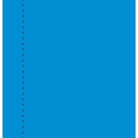
Вафельницы
Грили контактные
Картофелечистки
Кипятильники
Котлы пищеварочные
Льдогенераторы
Миксеры
Мясорубки
Нейтральное оборудование
Овощерезки
Пароконвектоматы
Печи для пиццы
Печи конвекционные
Пилы для резки мяса
Плиты индукционные
Плиты электрические
Посудомоечные машины
Расходн. материалы
Слайсеры
Тестомесы
Фритюрницы
Чебуречницы
Шкафы жарочные
Шкафы пекарские
Шкафы расстоечные