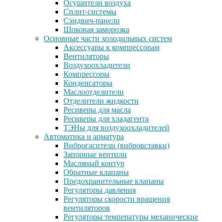
Осушители воздуха
Сплит-системы
Сэндвич-панели
Шоковая заморозка
Основные части холодильных систем
Аксессуары к компрессорам
Вентиляторы
Воздухоохладители
Компрессоры
Конденсаторы
Маслоотделители
Отделители жидкости
Ресиверы для масла
Ресиверы для хладагента
ТЭНы для воздухоохладителей
Автоматика и арматура
Виброгасители (вибровставки)
Запорные вентили
Масляный контур
Обратные клапаны
Предохранительные клапаны
Регуляторы давления
Регуляторы скорости вращения
вентиляторов
Регуляторы температуры механические