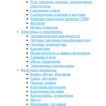
Реле давления, протока, картриджные
прессостаты
Смотровые стекла
Соленоидные клапаны и катушки
Терморегулирующие вентили (ТРВ)
Фильтры
Шумоглушители
Электрика и электроника
Автоматические выключатели
Датчики давления (преобразователи)
Датчики температуры
Контакторы
Переключатели и лампы сигнальные
Таймеры и реле
Щиты управления
Электронные контроллеры
Расходные материалы
Вибро- Шумо- Изоляция
Гайки, штуцеры
Дренаж, помпы
Кабельная продукция
Крепежные системы
Кронштейны, ограждения
Масло
Материалы для пайки