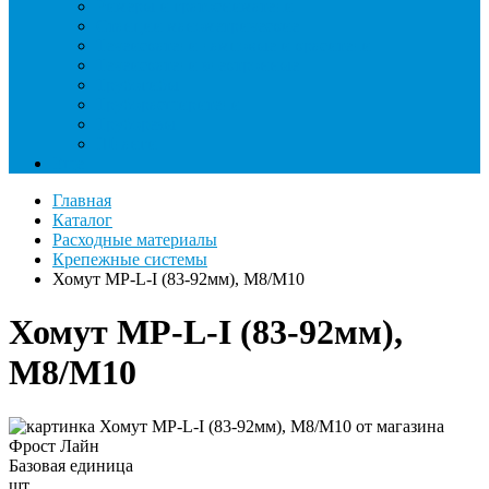
Римеры и гратосниматели
Станции манометрические
Течеискатели ламповые и красители
Течеискатели электронные
Трубогибы
Труборасширители
Труборезы
Шланги
Еще
Главная
Каталог
Расходные материалы
Крепежные системы
Хомут МР-L-I (83-92мм), М8/M10
Хомут МР-L-I (83-92мм),
М8/M10
Базовая единица
шт