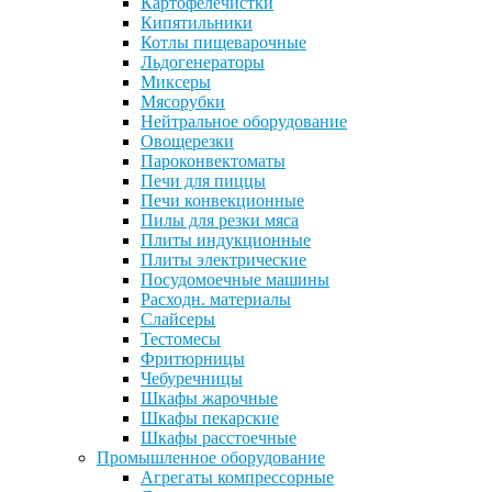
Картофелечистки
Кипятильники
Котлы пищеварочные
Льдогенераторы
Миксеры
Мясорубки
Нейтральное оборудование
Овощерезки
Пароконвектоматы
Печи для пиццы
Печи конвекционные
Пилы для резки мяса
Плиты индукционные
Плиты электрические
Посудомоечные машины
Расходн. материалы
Слайсеры
Тестомесы
Фритюрницы
Чебуречницы
Шкафы жарочные
Шкафы пекарские
Шкафы расстоечные
Промышленное оборудование
Агрегаты компрессорные