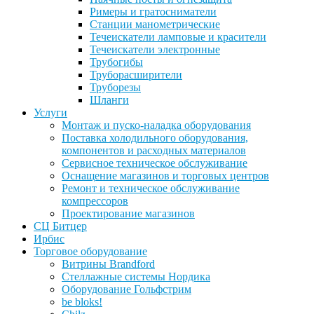
Римеры и гратосниматели
Станции манометрические
Течеискатели ламповые и красители
Течеискатели электронные
Трубогибы
Труборасширители
Труборезы
Шланги
Услуги
Монтаж и пуско-наладка оборудования
Поставка холодильного оборудования,
компонентов и расходных материалов
Сервисное техническое обслуживание
Оснащение магазинов и торговых центров
Ремонт и техническое обслуживание
компрессоров
Проектирование магазинов
СЦ Битцер
Ирбис
Торговое оборудование
Витрины Brandford
Стеллажные системы Нордика
Оборудование Гольфстрим
be bloks!