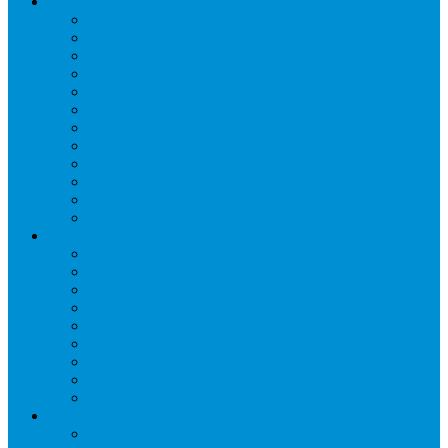
Торговое оборудование
Бонеты морозильные
Витрины кондитерские
Витрины морозильные
Витрины настольные
Витрины холодильные
Горки холодильные
Лари морозильные
Бонеты-Лари
Шкафы кондитерские
Столы холодильные
Шкафы морозильные
Шкафы холодильные
Стеллажи и прикассовая зона
Кассовые боксы
Комплектующие для стеллажей
Овощные развалы
Покупательские корзины и тележки
Распродажные корзины и столы
Стеллажи складские НОРДИКА
Стеллажи торговые НОРДИКА
Турникеты и ограждения
Шкафы для сумок
Технологическое оборудование
Аппараты для шаурмы