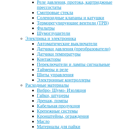
Реле давления, протока, картриджные
прессостаты
Смотровые стекла
Соленоидные клапаны и катушки
Терморегулирующие вентили (ТРВ)
Фильтры
Шумоглушители
Электрика и электроника
Автоматические выключатели
Датчики давления (преобразователи)
Датчики температуры
Контакторы
Переключатели и лампы сигнальные
Таймеры и реле
Щиты управления
Электронные контроллеры
Расходные материалы
Вибро- Шумо- Изоляция
Гайки, штуцеры
Дренаж, помпы
Кабельная продукция
Крепежные системы
Кронштейны, ограждения
Масло
Материалы для пайки