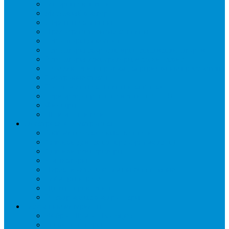
Запорные вентили
Масляный контур
Обратные клапаны
Предохранительные клапаны
Регуляторы давления
Регуляторы скорости вращения вентиляторов
Регуляторы температуры механические
Реле давления, протока, картриджные прессостаты
Смотровые стекла
Соленоидные клапаны и катушки
Терморегулирующие вентили (ТРВ)
Фильтры
Шумоглушители
Электрика и электроника
Автоматические выключатели
Датчики давления (преобразователи)
Датчики температуры
Контакторы
Переключатели и лампы сигнальные
Таймеры и реле
Щиты управления
Электронные контроллеры
Расходные материалы
Вибро- Шумо- Изоляция
Гайки, штуцеры