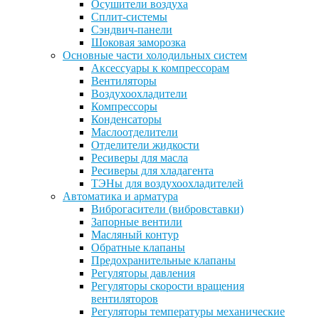
Осушители воздуха
Сплит-системы
Сэндвич-панели
Шоковая заморозка
Основные части холодильных систем
Аксессуары к компрессорам
Вентиляторы
Воздухоохладители
Компрессоры
Конденсаторы
Маслоотделители
Отделители жидкости
Ресиверы для масла
Ресиверы для хладагента
ТЭНы для воздухоохладителей
Автоматика и арматура
Виброгасители (вибровставки)
Запорные вентили
Масляный контур
Обратные клапаны
Предохранительные клапаны
Регуляторы давления
Регуляторы скорости вращения
вентиляторов
Регуляторы температуры механические