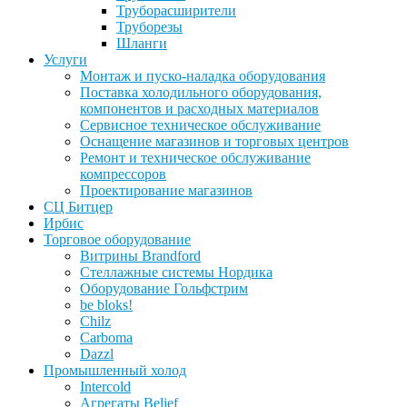
Труборасширители
Труборезы
Шланги
Услуги
Монтаж и пуско-наладка оборудования
Поставка холодильного оборудования,
компонентов и расходных материалов
Сервисное техническое обслуживание
Оснащение магазинов и торговых центров
Ремонт и техническое обслуживание
компрессоров
Проектирование магазинов
СЦ Битцер
Ирбис
Торговое оборудование
Витрины Brandford
Стеллажные системы Нордика
Оборудование Гольфстрим
be bloks!
Chilz
Carboma
Dazzl
Промышленный холод
Intercold
Агрегаты Belief