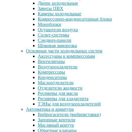
Двери холодильные
Завесы ПВХ
Камеры холодильные
Комрессорно-конденсаторные блоки
Моноблоки
Осушители воздуха
Сплит-системы
Сэндвич-панели
Шоковая заморозка
Основные части холодильных систем
Аксессуары к компрессорам
Вентиляторы
Воздухоохладители
Компрессоры
Конденсаторы
Маслоотделители
Отделители жидкости
Ресиверы для масла
Ресиверы для хладагента
ТЭНы для воздухоохладителей
Автоматика и арматура
Виброгасители (вибровставки)
Запорные вентили
Масляный контур
Обратные клапаны