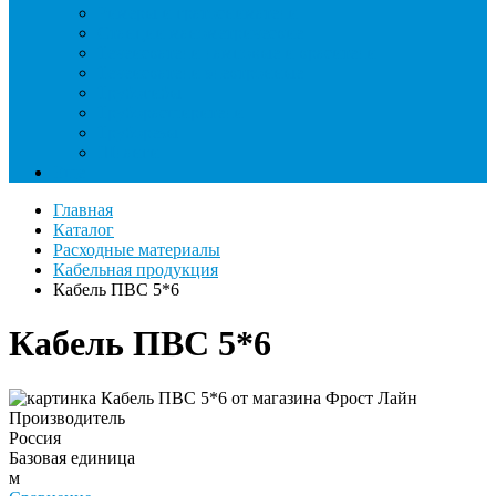
Римеры и гратосниматели
Станции манометрические
Течеискатели ламповые и красители
Течеискатели электронные
Трубогибы
Труборасширители
Труборезы
Шланги
Еще
Главная
Каталог
Расходные материалы
Кабельная продукция
Кабель ПВС 5*6
Кабель ПВС 5*6
Производитель
Россия
Базовая единица
м