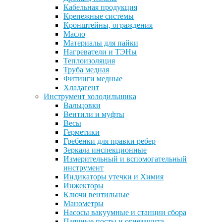
Кабельная продукция
Крепежные системы
Кронштейны, ограждения
Масло
Материалы для пайки
Нагреватели и ТЭНы
Теплоизоляция
Труба медная
Фитинги медные
Хладагент
Инструмент холодильщика
Вальцовки
Вентили и муфты
Весы
Герметики
Гребенки для правки ребер
Зеркала инспекционные
Измерительный и вспомогательный
инструмент
Индикаторы утечки и Химия
Инжекторы
Ключи вентильные
Манометры
Насосы вакуумные и станции сбора
Паячные посты и огнезащита