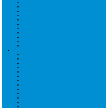
Дренаж, помпы
Кабельная продукция
Крепежные системы
Кронштейны, ограждения
Масло
Материалы для пайки
Нагреватели и ТЭНы
Теплоизоляция
Труба медная
Фитинги медные
Хладагент
Инструмент холодильщика
Вальцовки
Вентили и муфты
Весы
Герметики
Гребенки для правки ребер
Зеркала инспекционные
Измерительный и вспомогательный инструмент
Индикаторы утечки и Химия
Инжекторы
Ключи вентильные
Манометры
Насосы вакуумные и станции сбора
Паячные посты и огнезащита