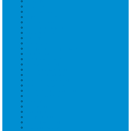
Блендеры
Вафельницы
Грили контактные
Картофелечистки
Кипятильники
Котлы пищеварочные
Льдогенераторы
Миксеры
Мясорубки
Нейтральное оборудование
Овощерезки
Пароконвектоматы
Печи для пиццы
Печи конвекционные
Пилы для резки мяса
Плиты индукционные
Плиты электрические
Посудомоечные машины
Расходн. материалы
Слайсеры
Тестомесы
Фритюрницы
Чебуречницы
Шкафы жарочные
Шкафы пекарские