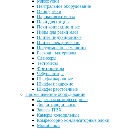
Мясорубки
Нейтральное оборудование
Овощерезки
Пароконвектоматы
Печи для пиццы
Печи конвекционные
Пилы для резки мяса
Плиты индукционные
Плиты электрические
Посудомоечные машины
Расходн. материалы
Слайсеры
Тестомесы
Фритюрницы
Чебуречницы
Шкафы жарочные
Шкафы пекарские
Шкафы расстоечные
Промышленное оборудование
Агрегаты компрессорные
Двери холодильные
Завесы ПВХ
Камеры холодильные
Комрессорно-конденсаторные блоки
Моноблоки