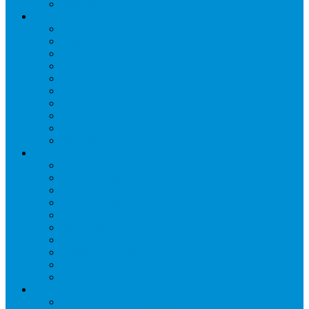
Шкафы расстоечные
Промышленное оборудование
Агрегаты компрессорные
Двери холодильные
Завесы ПВХ
Камеры холодильные
Комрессорно-конденсаторные блоки
Моноблоки
Осушители воздуха
Сплит-системы
Сэндвич-панели
Шоковая заморозка
Основные части холодильных систем
Аксессуары к компрессорам
Вентиляторы
Воздухоохладители
Компрессоры
Конденсаторы
Маслоотделители
Отделители жидкости
Ресиверы для масла
Ресиверы для хладагента
ТЭНы для воздухоохладителей
Автоматика и арматура
Виброгасители (вибровставки)