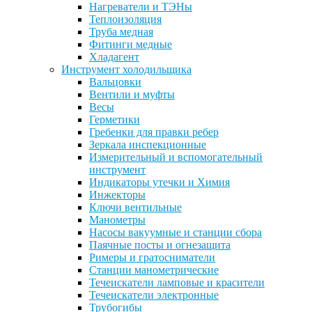
Нагреватели и ТЭНы
Теплоизоляция
Труба медная
Фитинги медные
Хладагент
Инструмент холодильщика
Вальцовки
Вентили и муфты
Весы
Герметики
Гребенки для правки ребер
Зеркала инспекционные
Измерительный и вспомогательный
инструмент
Индикаторы утечки и Химия
Инжекторы
Ключи вентильные
Манометры
Насосы вакуумные и станции сбора
Паячные посты и огнезащита
Римеры и гратосниматели
Станции манометрические
Течеискатели ламповые и красители
Течеискатели электронные
Трубогибы