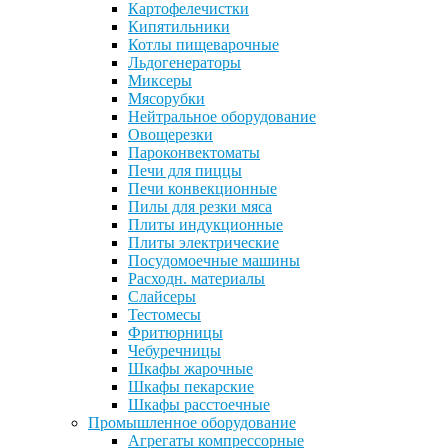
Картофелечистки
Кипятильники
Котлы пищеварочные
Льдогенераторы
Миксеры
Мясорубки
Нейтральное оборудование
Овощерезки
Пароконвектоматы
Печи для пиццы
Печи конвекционные
Пилы для резки мяса
Плиты индукционные
Плиты электрические
Посудомоечные машины
Расходн. материалы
Слайсеры
Тестомесы
Фритюрницы
Чебуречницы
Шкафы жарочные
Шкафы пекарские
Шкафы расстоечные
Промышленное оборудование
Агрегаты компрессорные