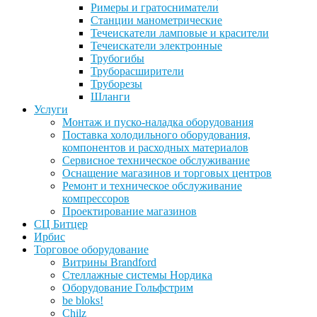
Римеры и гратосниматели
Станции манометрические
Течеискатели ламповые и красители
Течеискатели электронные
Трубогибы
Труборасширители
Труборезы
Шланги
Услуги
Монтаж и пуско-наладка оборудования
Поставка холодильного оборудования,
компонентов и расходных материалов
Сервисное техническое обслуживание
Оснащение магазинов и торговых центров
Ремонт и техническое обслуживание
компрессоров
Проектирование магазинов
СЦ Битцер
Ирбис
Торговое оборудование
Витрины Brandford
Стеллажные системы Нордика
Оборудование Гольфстрим
be bloks!
Chilz