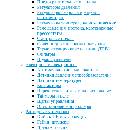
Предохранительные клапаны
Регуляторы давления
Регуляторы скорости вращения
вентиляторов
Регуляторы температуры механические
Реле давления, протока, картриджные
прессостаты
Смотровые стекла
Соленоидные клапаны и катушки
Терморегулирующие вентили (ТРВ)
Фильтры
Шумоглушители
Электрика и электроника
Автоматические выключатели
Датчики давления (преобразователи)
Датчики температуры
Контакторы
Переключатели и лампы сигнальные
Таймеры и реле
Щиты управления
Электронные контроллеры
Расходные материалы
Вибро- Шумо- Изоляция
Гайки, штуцеры
Дренаж, помпы