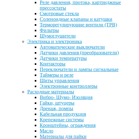
Реле давления, протока, картриджные
прессостаты
Смотровые стекла
Соленоидные клапаны и катушки
Терморегулирующие вентили (ТРВ)
Фильтры
Шумоглушители
Электрика и электроника
Автоматические выключатели
Датчики давления (преобразователи)
Датчики температуры
Контакторы
Переключатели и лампы сигнальные
Таймеры и реле
Щиты управления
Электронные контроллеры
Расходные материалы
Вибро- Шумо- Изоляция
Гайки, штуцеры
Дренаж, помпы
Кабельная продукция
Крепежные системы
Кронштейны, ограждения
Масло
Материалы для пайки