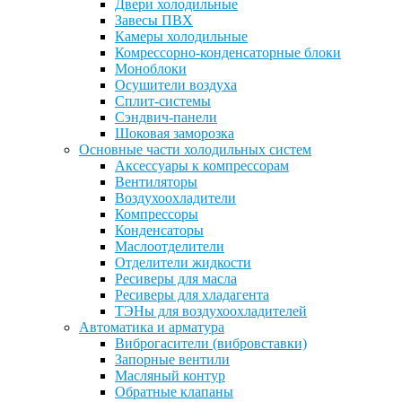
Двери холодильные
Завесы ПВХ
Камеры холодильные
Комрессорно-конденсаторные блоки
Моноблоки
Осушители воздуха
Сплит-системы
Сэндвич-панели
Шоковая заморозка
Основные части холодильных систем
Аксессуары к компрессорам
Вентиляторы
Воздухоохладители
Компрессоры
Конденсаторы
Маслоотделители
Отделители жидкости
Ресиверы для масла
Ресиверы для хладагента
ТЭНы для воздухоохладителей
Автоматика и арматура
Виброгасители (вибровставки)
Запорные вентили
Масляный контур
Обратные клапаны