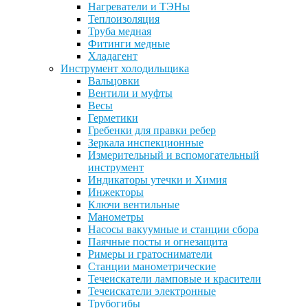
Нагреватели и ТЭНы
Теплоизоляция
Труба медная
Фитинги медные
Хладагент
Инструмент холодильщика
Вальцовки
Вентили и муфты
Весы
Герметики
Гребенки для правки ребер
Зеркала инспекционные
Измерительный и вспомогательный
инструмент
Индикаторы утечки и Химия
Инжекторы
Ключи вентильные
Манометры
Насосы вакуумные и станции сбора
Паячные посты и огнезащита
Римеры и гратосниматели
Станции манометрические
Течеискатели ламповые и красители
Течеискатели электронные
Трубогибы