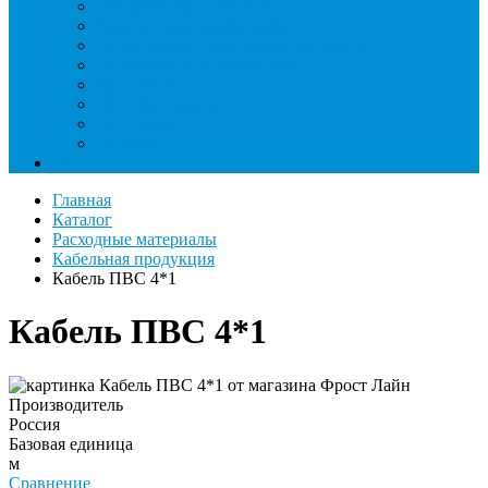
Римеры и гратосниматели
Станции манометрические
Течеискатели ламповые и красители
Течеискатели электронные
Трубогибы
Труборасширители
Труборезы
Шланги
Еще
Главная
Каталог
Расходные материалы
Кабельная продукция
Кабель ПВС 4*1
Кабель ПВС 4*1
Производитель
Россия
Базовая единица
м
Сравнение