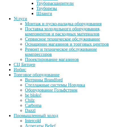
Труборасширители
Труборезы
Шланги
Услуги
Монтаж и пуско-наладка оборудования
Поставка холодильного оборудования,
компонентов и расходных материалов
Сервисное техническое обслуживание
Оснащение магазинов и торговых центров
Ремонт и техническое обслуживание
компрессоров
Проектирование магазинов
СЦ Битцер
Ирбис
Торговое оборудование
Витрины Brandford
Стеллажные системы Нордика
Оборудование Гольфстрим
be bloks!
Chilz
Carboma
Dazzl
Промышленный холод
Intercold
Агрегаты Belief