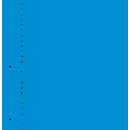
Бонеты морозильные
Витрины кондитерские
Витрины морозильные
Витрины настольные
Витрины холодильные
Горки холодильные
Лари морозильные
Бонеты-Лари
Шкафы кондитерские
Столы холодильные
Шкафы морозильные
Шкафы холодильные
Стеллажи и прикассовая зона
Кассовые боксы
Комплектующие для стеллажей
Овощные развалы
Покупательские корзины и тележки
Распродажные корзины и столы
Стеллажи складские НОРДИКА
Стеллажи торговые НОРДИКА
Турникеты и ограждения
Шкафы для сумок
Технологическое оборудование
Аппараты для шаурмы
Блендеры