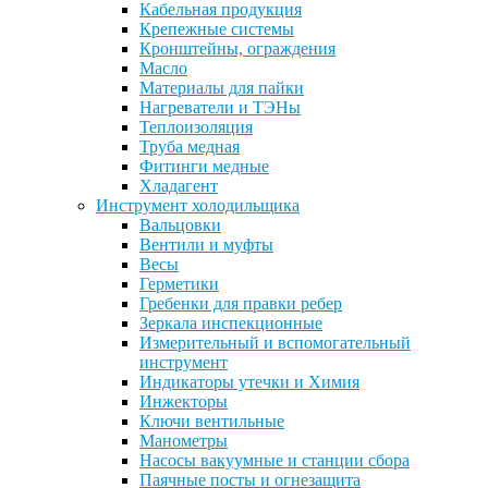
Кабельная продукция
Крепежные системы
Кронштейны, ограждения
Масло
Материалы для пайки
Нагреватели и ТЭНы
Теплоизоляция
Труба медная
Фитинги медные
Хладагент
Инструмент холодильщика
Вальцовки
Вентили и муфты
Весы
Герметики
Гребенки для правки ребер
Зеркала инспекционные
Измерительный и вспомогательный
инструмент
Индикаторы утечки и Химия
Инжекторы
Ключи вентильные
Манометры
Насосы вакуумные и станции сбора
Паячные посты и огнезащита