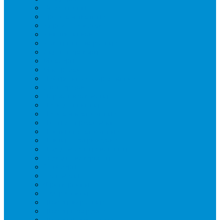
Вафельницы
Грили контактные
Картофелечистки
Кипятильники
Котлы пищеварочные
Льдогенераторы
Миксеры
Мясорубки
Нейтральное оборудование
Овощерезки
Пароконвектоматы
Печи для пиццы
Печи конвекционные
Пилы для резки мяса
Плиты индукционные
Плиты электрические
Посудомоечные машины
Расходн. материалы
Слайсеры
Тестомесы
Фритюрницы
Чебуречницы
Шкафы жарочные
Шкафы пекарские
Шкафы расстоечные