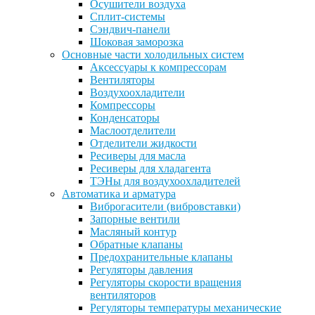
Осушители воздуха
Сплит-системы
Сэндвич-панели
Шоковая заморозка
Основные части холодильных систем
Аксессуары к компрессорам
Вентиляторы
Воздухоохладители
Компрессоры
Конденсаторы
Маслоотделители
Отделители жидкости
Ресиверы для масла
Ресиверы для хладагента
ТЭНы для воздухоохладителей
Автоматика и арматура
Виброгасители (вибровставки)
Запорные вентили
Масляный контур
Обратные клапаны
Предохранительные клапаны
Регуляторы давления
Регуляторы скорости вращения
вентиляторов
Регуляторы температуры механические