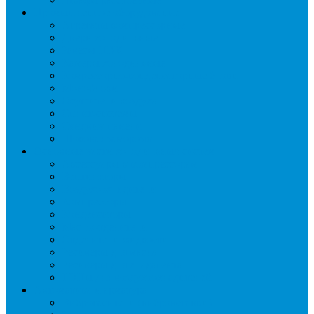
Промышленное оборудование
Агрегаты компрессорные
Двери холодильные
Завесы ПВХ
Камеры холодильные
Комрессорно-конденсаторные блоки
Моноблоки
Осушители воздуха
Сплит-системы
Сэндвич-панели
Шоковая заморозка
Основные части холодильных систем
Аксессуары к компрессорам
Вентиляторы
Воздухоохладители
Компрессоры
Конденсаторы
Маслоотделители
Отделители жидкости
Ресиверы для масла
Ресиверы для хладагента
ТЭНы для воздухоохладителей
Автоматика и арматура
Виброгасители (вибровставки)