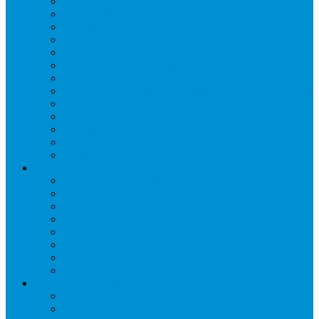
Запорные вентили
Масляный контур
Обратные клапаны
Предохранительные клапаны
Регуляторы давления
Регуляторы скорости вращения вентиляторов
Регуляторы температуры механические
Реле давления, протока, картриджные прессостаты
Смотровые стекла
Соленоидные клапаны и катушки
Терморегулирующие вентили (ТРВ)
Фильтры
Шумоглушители
Электрика и электроника
Автоматические выключатели
Датчики давления (преобразователи)
Датчики температуры
Контакторы
Переключатели и лампы сигнальные
Таймеры и реле
Щиты управления
Электронные контроллеры
Расходные материалы
Вибро- Шумо- Изоляция
Гайки, штуцеры