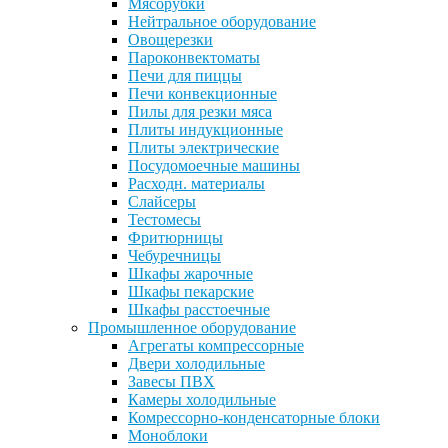
Мясорубки
Нейтральное оборудование
Овощерезки
Пароконвектоматы
Печи для пиццы
Печи конвекционные
Пилы для резки мяса
Плиты индукционные
Плиты электрические
Посудомоечные машины
Расходн. материалы
Слайсеры
Тестомесы
Фритюрницы
Чебуречницы
Шкафы жарочные
Шкафы пекарские
Шкафы расстоечные
Промышленное оборудование
Агрегаты компрессорные
Двери холодильные
Завесы ПВХ
Камеры холодильные
Комрессорно-конденсаторные блоки
Моноблоки