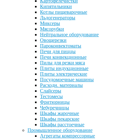
Картофелечистки
Кипятильники
Котлы пищеварочные
Льдогенераторы
Миксеры
Мясорубки
Нейтральное оборудование
Овощерезки
Пароконвектоматы
Печи для пиццы
Печи конвекционные
Пилы для резки мяса
Плиты индукционные
Плиты электрические
Посудомоечные машины
Расходн. материалы
Слайсеры
Тестомесы
Фритюрницы
Чебуречницы
Шкафы жарочные
Шкафы пекарские
Шкафы расстоечные
Промышленное оборудование
Агрегаты компрессорные