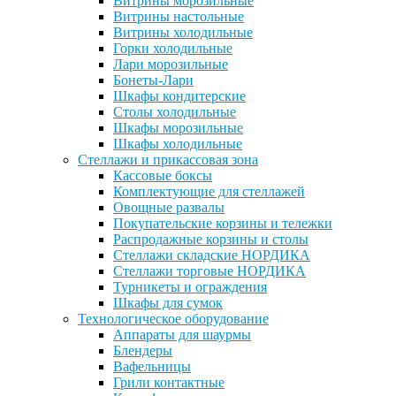
Витрины морозильные
Витрины настольные
Витрины холодильные
Горки холодильные
Лари морозильные
Бонеты-Лари
Шкафы кондитерские
Столы холодильные
Шкафы морозильные
Шкафы холодильные
Стеллажи и прикассовая зона
Кассовые боксы
Комплектующие для стеллажей
Овощные развалы
Покупательские корзины и тележки
Распродажные корзины и столы
Стеллажи складские НОРДИКА
Стеллажи торговые НОРДИКА
Турникеты и ограждения
Шкафы для сумок
Технологическое оборудование
Аппараты для шаурмы
Блендеры
Вафельницы
Грили контактные