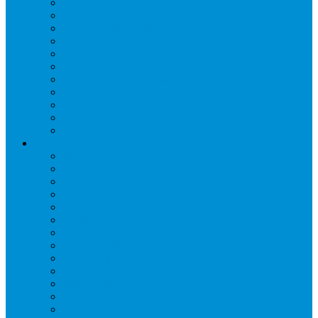
Дренаж, помпы
Кабельная продукция
Крепежные системы
Кронштейны, ограждения
Масло
Материалы для пайки
Нагреватели и ТЭНы
Теплоизоляция
Труба медная
Фитинги медные
Хладагент
Инструмент холодильщика
Вальцовки
Вентили и муфты
Весы
Герметики
Гребенки для правки ребер
Зеркала инспекционные
Измерительный и вспомогательный инструмент
Индикаторы утечки и Химия
Инжекторы
Ключи вентильные
Манометры
Насосы вакуумные и станции сбора
Паячные посты и огнезащита