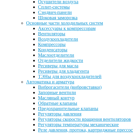
Осушители воздуха
Сплит-системы
Сэндвич-панели
Шоковая заморозка
Основные части холодильных систем
Аксессуары к компрессорам
Вентиляторы
Воздухоохладители
Компрессоры
Конденсаторы
Маслоотделители
Отделители жидкости
Ресиверы для масла
Ресиверы для хладагента
ТЭНы для воздухоохладителей
Автоматика и арматура
Виброгасители (вибровставки)
Запорные вентили
Масляный контур
Обратные клапаны
Предохранительные клапаны
Регуляторы давления
Регуляторы скорости вращения вентиляторов
Регуляторы температуры механические
Реле давления, протока, картриджные прессо