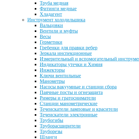
Труба медная
Фитинги медные
Хладагент
Инструмент холодильщика
Вальцовки
Вентили и муфты
Весы
Герметики
Гребенки для правки ребер
Зеркала инспекционные
Измерительный и вспомогательный инструме
Индикаторы утечки и Химия
Инжекторы
Ключи вентильные
Манометры
Насосы вакуумные и станции сбора
Паячные посты и огнезащита
Римеры и гратосниматели
Станции манометрические
Течеискатели ламповые и красители
Течеискатели электронные
Трубогибы
Труборасширители
Труборезы
Шланги