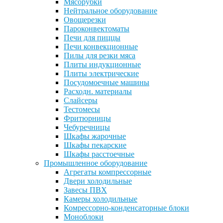
Мясорубки
Нейтральное оборудование
Овощерезки
Пароконвектоматы
Печи для пиццы
Печи конвекционные
Пилы для резки мяса
Плиты индукционные
Плиты электрические
Посудомоечные машины
Расходн. материалы
Слайсеры
Тестомесы
Фритюрницы
Чебуречницы
Шкафы жарочные
Шкафы пекарские
Шкафы расстоечные
Промышленное оборудование
Агрегаты компрессорные
Двери холодильные
Завесы ПВХ
Камеры холодильные
Комрессорно-конденсаторные блоки
Моноблоки