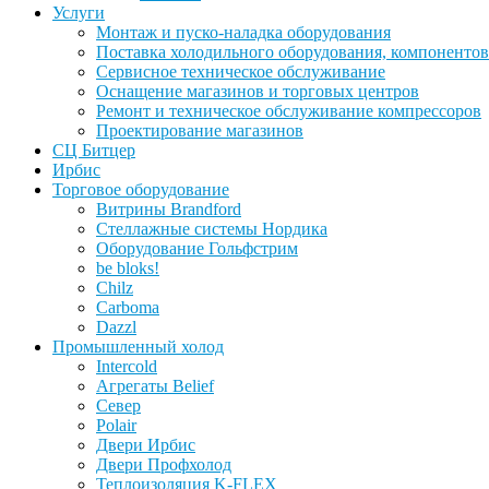
Услуги
Монтаж и пуско-наладка оборудования
Поставка холодильного оборудования, компонентов
Сервисное техническое обслуживание
Оснащение магазинов и торговых центров
Ремонт и техническое обслуживание компрессоров
Проектирование магазинов
СЦ Битцер
Ирбис
Торговое оборудование
Витрины Brandford
Стеллажные системы Нордика
Оборудование Гольфстрим
be bloks!
Chilz
Carboma
Dazzl
Промышленный холод
Intercold
Агрегаты Belief
Север
Polair
Двери Ирбис
Двери Профхолод
Теплоизоляция K-FLEX