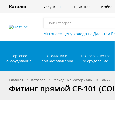
Каталог
Услуги
СЦ Битцер
Ирбис
Мы знаем цену холода на Дальнем В
Торговое
Стеллажи и
Технологическое
оборудование
прикассовая зона
оборудование
Главная
Каталог
Расходные материалы
Гайки, 
Фитинг прямой CF-101 (COL