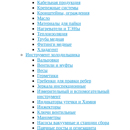
Кабельная продукция
Крепежные системы
Кронштейны, ограждения
Масло
Материалы для пайки
Нагреватели и ТЭНы
Теплоизоляция
Труба медная
Фитинги медные
Хладагент
Инструмент холодильщика
Вальцовки
Вентили и муфты
Весы
Герметики
Гребенки для правки ребер
Зеркала инспекционные
Измерительный и вспомогательный
инструмент
Индикаторы утечки и Химия
Инжекторы
Ключи вентильные
Манометры
Насосы вакуумные и станции сбора
Паячные посты и огнезащита