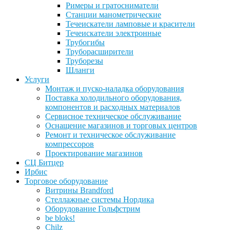
Римеры и гратосниматели
Станции манометрические
Течеискатели ламповые и красители
Течеискатели электронные
Трубогибы
Труборасширители
Труборезы
Шланги
Услуги
Монтаж и пуско-наладка оборудования
Поставка холодильного оборудования,
компонентов и расходных материалов
Сервисное техническое обслуживание
Оснащение магазинов и торговых центров
Ремонт и техническое обслуживание
компрессоров
Проектирование магазинов
СЦ Битцер
Ирбис
Торговое оборудование
Витрины Brandford
Стеллажные системы Нордика
Оборудование Гольфстрим
be bloks!
Chilz