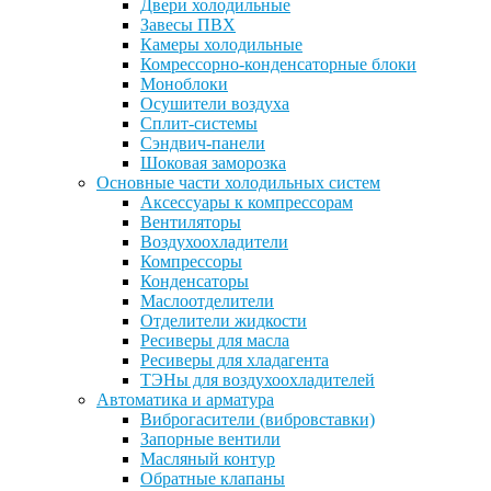
Двери холодильные
Завесы ПВХ
Камеры холодильные
Комрессорно-конденсаторные блоки
Моноблоки
Осушители воздуха
Сплит-системы
Сэндвич-панели
Шоковая заморозка
Основные части холодильных систем
Аксессуары к компрессорам
Вентиляторы
Воздухоохладители
Компрессоры
Конденсаторы
Маслоотделители
Отделители жидкости
Ресиверы для масла
Ресиверы для хладагента
ТЭНы для воздухоохладителей
Автоматика и арматура
Виброгасители (вибровставки)
Запорные вентили
Масляный контур
Обратные клапаны