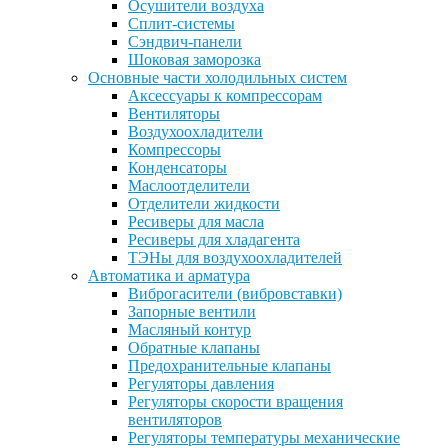
Осушители воздуха
Сплит-системы
Сэндвич-панели
Шоковая заморозка
Основные части холодильных систем
Аксессуары к компрессорам
Вентиляторы
Воздухоохладители
Компрессоры
Конденсаторы
Маслоотделители
Отделители жидкости
Ресиверы для масла
Ресиверы для хладагента
ТЭНы для воздухоохладителей
Автоматика и арматура
Виброгасители (вибровставки)
Запорные вентили
Масляный контур
Обратные клапаны
Предохранительные клапаны
Регуляторы давления
Регуляторы скорости вращения
вентиляторов
Регуляторы температуры механические