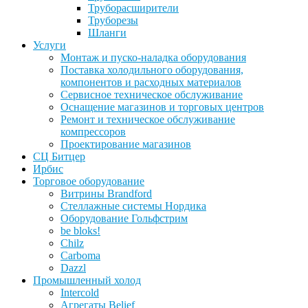
Труборасширители
Труборезы
Шланги
Услуги
Монтаж и пуско-наладка оборудования
Поставка холодильного оборудования,
компонентов и расходных материалов
Сервисное техническое обслуживание
Оснащение магазинов и торговых центров
Ремонт и техническое обслуживание
компрессоров
Проектирование магазинов
СЦ Битцер
Ирбис
Торговое оборудование
Витрины Brandford
Стеллажные системы Нордика
Оборудование Гольфстрим
be bloks!
Chilz
Carboma
Dazzl
Промышленный холод
Intercold
Агрегаты Belief