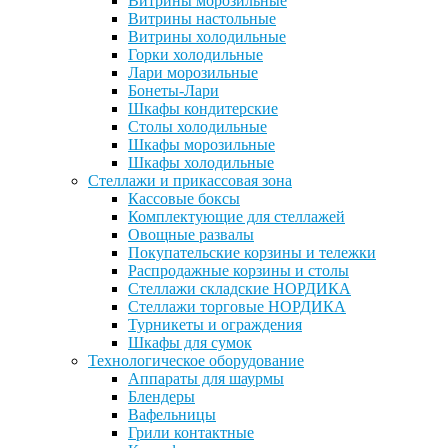
Витрины морозильные
Витрины настольные
Витрины холодильные
Горки холодильные
Лари морозильные
Бонеты-Лари
Шкафы кондитерские
Столы холодильные
Шкафы морозильные
Шкафы холодильные
Стеллажи и прикассовая зона
Кассовые боксы
Комплектующие для стеллажей
Овощные развалы
Покупательские корзины и тележки
Распродажные корзины и столы
Стеллажи складские НОРДИКА
Стеллажи торговые НОРДИКА
Турникеты и ограждения
Шкафы для сумок
Технологическое оборудование
Аппараты для шаурмы
Блендеры
Вафельницы
Грили контактные