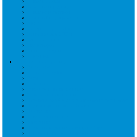
Дренаж, помпы
Кабельная продукция
Крепежные системы
Кронштейны, ограждения
Масло
Материалы для пайки
Нагреватели и ТЭНы
Теплоизоляция
Труба медная
Фитинги медные
Хладагент
Инструмент холодильщика
Вальцовки
Вентили и муфты
Весы
Герметики
Гребенки для правки ребер
Зеркала инспекционные
Измерительный и вспомогательный инструмент
Индикаторы утечки и Химия
Инжекторы
Ключи вентильные
Манометры
Насосы вакуумные и станции сбора
Паячные посты и огнезащита