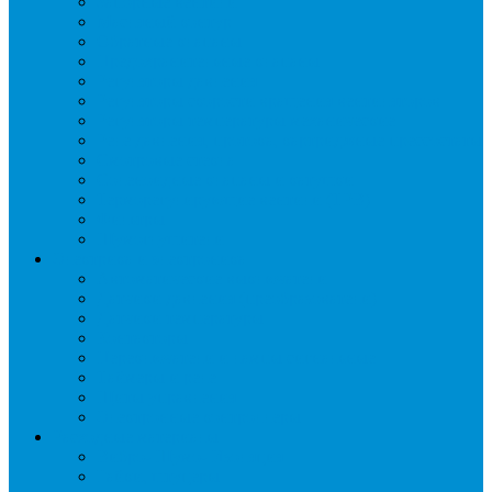
Запорные вентили
Масляный контур
Обратные клапаны
Предохранительные клапаны
Регуляторы давления
Регуляторы скорости вращения вентиляторов
Регуляторы температуры механические
Реле давления, протока, картриджные прессостаты
Смотровые стекла
Соленоидные клапаны и катушки
Терморегулирующие вентили (ТРВ)
Фильтры
Шумоглушители
Электрика и электроника
Автоматические выключатели
Датчики давления (преобразователи)
Датчики температуры
Контакторы
Переключатели и лампы сигнальные
Таймеры и реле
Щиты управления
Электронные контроллеры
Расходные материалы
Вибро- Шумо- Изоляция
Гайки, штуцеры