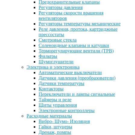
Предохранительные клапаны
Регуляторы давления
Регуляторы скорости вращения
вентиляторов
Регуляторы температуры механические
Реле давления, протока, картриджные
прессостаты
Смотровые стекла
Соленоидные клапаны и катушки
Терморегулирующие вентили (ТРВ)
Фильтры
Шумоглушители
Электрика и электроника
Автоматические выключатели
Датчики давления (преобразователи)
Датчики температуры
Контакторы
Переключатели и лампы сигнальные
Таймеры и реле
Щиты управления
Электронные контроллеры
Расходные материалы
Вибро- Шумо- Изоляция
Гайки, штуцеры
Дренаж, помпы