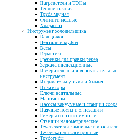
Нагреватели и ТЭНы
Теплоизоляция
Труба медная
Фитинги медные
Хладагент
Инструмент холодильщика
Вальцовки
Вентили и муфты
Весы
Герметики
Гребенки для правки ребер
Зеркала инспекционные
Измерительный и вспомогательный
инструмент
Индикаторы утечки и Химия
Инжекторы
Ключи вентильные
Манометры
Насосы вакуумные и станции сбора
Паячные посты и огнезащита
Римеры и гратосниматели
Станции манометрические
Течеискатели ламповые и красители
Течеискатели электронные
Трубогибы