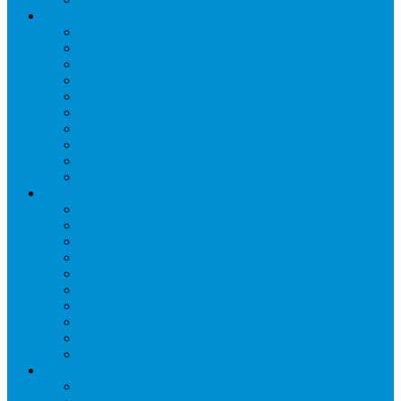
Промышленное оборудование
Агрегаты компрессорные
Двери холодильные
Завесы ПВХ
Камеры холодильные
Комрессорно-конденсаторные блоки
Моноблоки
Осушители воздуха
Сплит-системы
Сэндвич-панели
Шоковая заморозка
Основные части холодильных систем
Аксессуары к компрессорам
Вентиляторы
Воздухоохладители
Компрессоры
Конденсаторы
Маслоотделители
Отделители жидкости
Ресиверы для масла
Ресиверы для хладагента
ТЭНы для воздухоохладителей
Автоматика и арматура
Виброгасители (вибровставки)