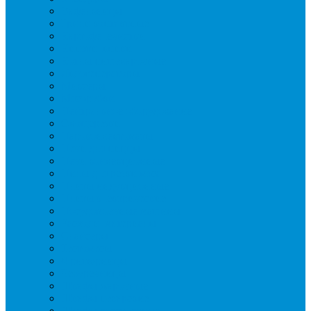
Вафельницы
Грили контактные
Картофелечистки
Кипятильники
Котлы пищеварочные
Льдогенераторы
Миксеры
Мясорубки
Нейтральное оборудование
Овощерезки
Пароконвектоматы
Печи для пиццы
Печи конвекционные
Пилы для резки мяса
Плиты индукционные
Плиты электрические
Посудомоечные машины
Расходн. материалы
Слайсеры
Тестомесы
Фритюрницы
Чебуречницы
Шкафы жарочные
Шкафы пекарские
Шкафы расстоечные