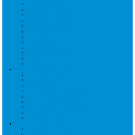
Бонеты морозильные
Витрины кондитерские
Витрины морозильные
Витрины настольные
Витрины холодильные
Горки холодильные
Лари морозильные
Бонеты-Лари
Шкафы кондитерские
Столы холодильные
Шкафы морозильные
Шкафы холодильные
Стеллажи и прикассовая зона
Кассовые боксы
Комплектующие для стеллажей
Овощные развалы
Покупательские корзины и тележки
Распродажные корзины и столы
Стеллажи складские НОРДИКА
Стеллажи торговые НОРДИКА
Турникеты и ограждения
Шкафы для сумок
Технологическое оборудование
Аппараты для шаурмы
Блендеры