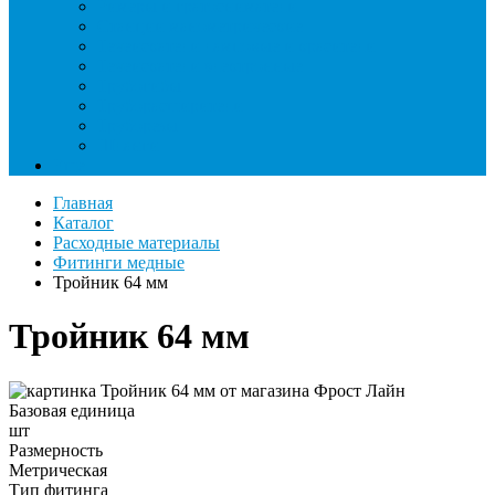
Римеры и гратосниматели
Станции манометрические
Течеискатели ламповые и красители
Течеискатели электронные
Трубогибы
Труборасширители
Труборезы
Шланги
Еще
Главная
Каталог
Расходные материалы
Фитинги медные
Тройник 64 мм
Тройник 64 мм
Базовая единица
шт
Размерность
Метрическая
Тип фитинга