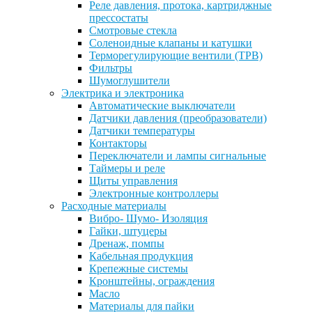
Реле давления, протока, картриджные
прессостаты
Смотровые стекла
Соленоидные клапаны и катушки
Терморегулирующие вентили (ТРВ)
Фильтры
Шумоглушители
Электрика и электроника
Автоматические выключатели
Датчики давления (преобразователи)
Датчики температуры
Контакторы
Переключатели и лампы сигнальные
Таймеры и реле
Щиты управления
Электронные контроллеры
Расходные материалы
Вибро- Шумо- Изоляция
Гайки, штуцеры
Дренаж, помпы
Кабельная продукция
Крепежные системы
Кронштейны, ограждения
Масло
Материалы для пайки