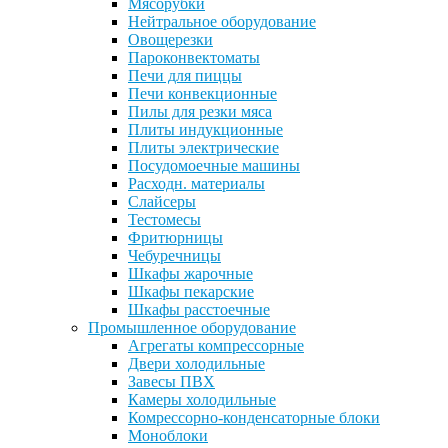
Мясорубки
Нейтральное оборудование
Овощерезки
Пароконвектоматы
Печи для пиццы
Печи конвекционные
Пилы для резки мяса
Плиты индукционные
Плиты электрические
Посудомоечные машины
Расходн. материалы
Слайсеры
Тестомесы
Фритюрницы
Чебуречницы
Шкафы жарочные
Шкафы пекарские
Шкафы расстоечные
Промышленное оборудование
Агрегаты компрессорные
Двери холодильные
Завесы ПВХ
Камеры холодильные
Комрессорно-конденсаторные блоки
Моноблоки