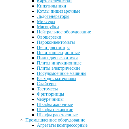
Картофелечистки
Кипятильники
Котлы пищеварочные
Льдогенераторы
Миксеры
Мясорубки
Нейтральное оборудование
Овощерезки
Пароконвектоматы
Печи для пиццы
Печи конвекционные
Пилы для резки мяса
Плиты индукционные
Плиты электрические
Посудомоечные машины
Расходн. материалы
Слайсеры
Тестомесы
Фритюрницы
Чебуречницы
Шкафы жарочные
Шкафы пекарские
Шкафы расстоечные
Промышленное оборудование
Агрегаты компрессорные