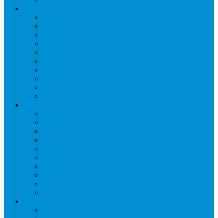
Промышленное оборудование
Агрегаты компрессорные
Двери холодильные
Завесы ПВХ
Камеры холодильные
Комрессорно-конденсаторные блоки
Моноблоки
Осушители воздуха
Сплит-системы
Сэндвич-панели
Шоковая заморозка
Основные части холодильных систем
Аксессуары к компрессорам
Вентиляторы
Воздухоохладители
Компрессоры
Конденсаторы
Маслоотделители
Отделители жидкости
Ресиверы для масла
Ресиверы для хладагента
ТЭНы для воздухоохладителей
Автоматика и арматура
Виброгасители (вибровставки)