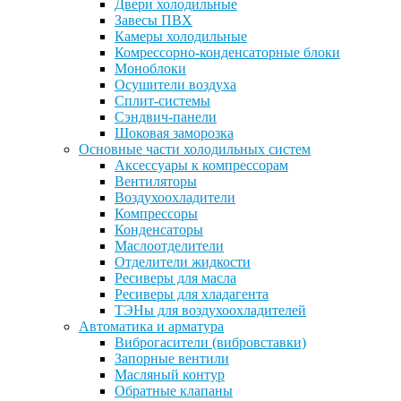
Двери холодильные
Завесы ПВХ
Камеры холодильные
Комрессорно-конденсаторные блоки
Моноблоки
Осушители воздуха
Сплит-системы
Сэндвич-панели
Шоковая заморозка
Основные части холодильных систем
Аксессуары к компрессорам
Вентиляторы
Воздухоохладители
Компрессоры
Конденсаторы
Маслоотделители
Отделители жидкости
Ресиверы для масла
Ресиверы для хладагента
ТЭНы для воздухоохладителей
Автоматика и арматура
Виброгасители (вибровставки)
Запорные вентили
Масляный контур
Обратные клапаны