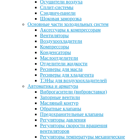
Осушители воздуха
Сплит-системы
Сэндвич-панели
Шоковая заморозка
Основные части холодильных систем
Аксессуары к компрессорам
Вентиляторы
Воздухоохладители
Компрессоры
Конденсаторы
Маслоотделители
Отделители жидкости
Ресиверы для масла
Ресиверы для хладагента
ТЭНы для воздухоохладителей
Автоматика и арматура
Виброгасители (вибровставки)
Запорные вентили
Масляный контур
Обратные клапаны
Предохранительные клапаны
Регуляторы давления
Регуляторы скорости вращения
вентиляторов
Регуляторы температуры механические