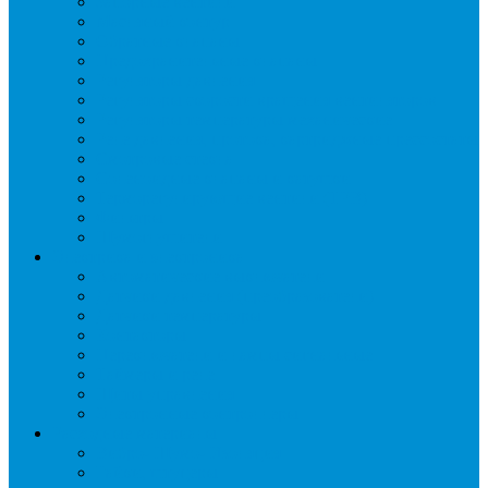
Запорные вентили
Масляный контур
Обратные клапаны
Предохранительные клапаны
Регуляторы давления
Регуляторы скорости вращения вентиляторов
Регуляторы температуры механические
Реле давления, протока, картриджные прессостаты
Смотровые стекла
Соленоидные клапаны и катушки
Терморегулирующие вентили (ТРВ)
Фильтры
Шумоглушители
Электрика и электроника
Автоматические выключатели
Датчики давления (преобразователи)
Датчики температуры
Контакторы
Переключатели и лампы сигнальные
Таймеры и реле
Щиты управления
Электронные контроллеры
Расходные материалы
Вибро- Шумо- Изоляция
Гайки, штуцеры