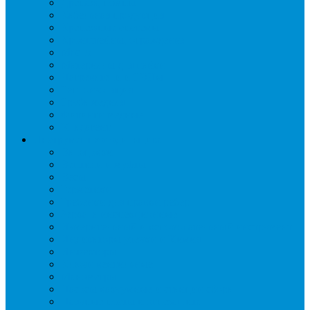
Дренаж, помпы
Кабельная продукция
Крепежные системы
Кронштейны, ограждения
Масло
Материалы для пайки
Нагреватели и ТЭНы
Теплоизоляция
Труба медная
Фитинги медные
Хладагент
Инструмент холодильщика
Вальцовки
Вентили и муфты
Весы
Герметики
Гребенки для правки ребер
Зеркала инспекционные
Измерительный и вспомогательный инструмент
Индикаторы утечки и Химия
Инжекторы
Ключи вентильные
Манометры
Насосы вакуумные и станции сбора
Паячные посты и огнезащита