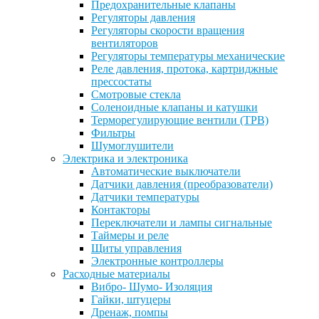
Предохранительные клапаны
Регуляторы давления
Регуляторы скорости вращения
вентиляторов
Регуляторы температуры механические
Реле давления, протока, картриджные
прессостаты
Смотровые стекла
Соленоидные клапаны и катушки
Терморегулирующие вентили (ТРВ)
Фильтры
Шумоглушители
Электрика и электроника
Автоматические выключатели
Датчики давления (преобразователи)
Датчики температуры
Контакторы
Переключатели и лампы сигнальные
Таймеры и реле
Щиты управления
Электронные контроллеры
Расходные материалы
Вибро- Шумо- Изоляция
Гайки, штуцеры
Дренаж, помпы