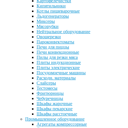
Картофелечистки
Кипятильники
Котлы пищеварочные
Льдогенераторы
Миксеры
Мясорубки
Нейтральное оборудование
Овощерезки
Пароконвектоматы
Печи для пиццы
Печи конвекционные
Пилы для резки мяса
Плиты индукционные
Плиты электрические
Посудомоечные машины
Расходн. материалы
Слайсеры
Тестомесы
Фритюрницы
Чебуречницы
Шкафы жарочные
Шкафы пекарские
Шкафы расстоечные
Промышленное оборудование
Агрегаты компрессорные