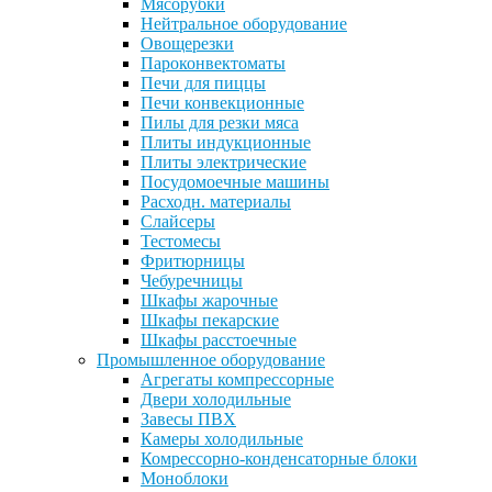
Мясорубки
Нейтральное оборудование
Овощерезки
Пароконвектоматы
Печи для пиццы
Печи конвекционные
Пилы для резки мяса
Плиты индукционные
Плиты электрические
Посудомоечные машины
Расходн. материалы
Слайсеры
Тестомесы
Фритюрницы
Чебуречницы
Шкафы жарочные
Шкафы пекарские
Шкафы расстоечные
Промышленное оборудование
Агрегаты компрессорные
Двери холодильные
Завесы ПВХ
Камеры холодильные
Комрессорно-конденсаторные блоки
Моноблоки