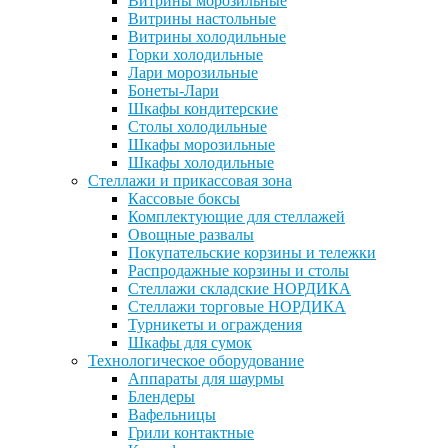
Витрины морозильные
Витрины настольные
Витрины холодильные
Горки холодильные
Лари морозильные
Бонеты-Лари
Шкафы кондитерские
Столы холодильные
Шкафы морозильные
Шкафы холодильные
Стеллажи и прикассовая зона
Кассовые боксы
Комплектующие для стеллажей
Овощные развалы
Покупательские корзины и тележки
Распродажные корзины и столы
Стеллажи складские НОРДИКА
Стеллажи торговые НОРДИКА
Турникеты и ограждения
Шкафы для сумок
Технологическое оборудование
Аппараты для шаурмы
Блендеры
Вафельницы
Грили контактные