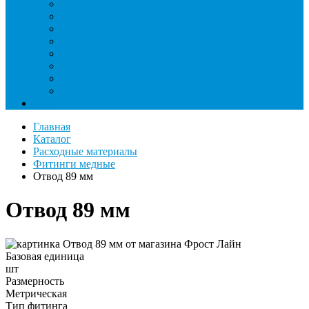
Римеры и гратосниматели
Станции манометрические
Течеискатели ламповые и красители
Течеискатели электронные
Трубогибы
Труборасширители
Труборезы
Шланги
Еще
Главная
Каталог
Расходные материалы
Фитинги медные
Отвод 89 мм
Отвод 89 мм
Базовая единица
шт
Размерность
Метрическая
Тип фитинга