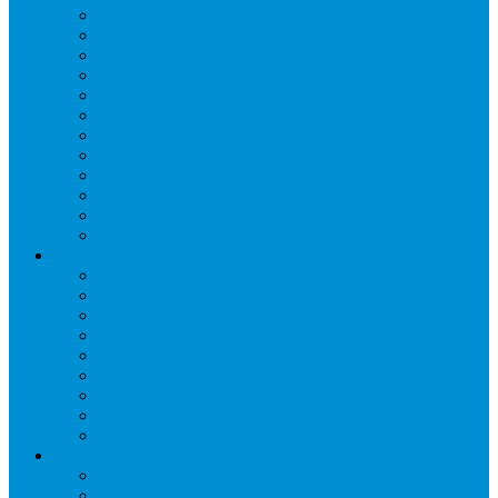
Бонеты морозильные
Витрины кондитерские
Витрины морозильные
Витрины настольные
Витрины холодильные
Горки холодильные
Лари морозильные
Бонеты-Лари
Шкафы кондитерские
Столы холодильные
Шкафы морозильные
Шкафы холодильные
Стеллажи и прикассовая зона
Кассовые боксы
Комплектующие для стеллажей
Овощные развалы
Покупательские корзины и тележки
Распродажные корзины и столы
Стеллажи складские НОРДИКА
Стеллажи торговые НОРДИКА
Турникеты и ограждения
Шкафы для сумок
Технологическое оборудование
Аппараты для шаурмы
Блендеры