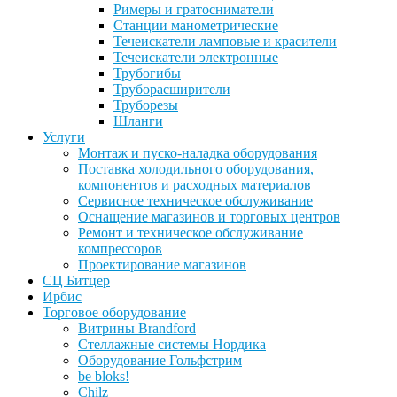
Римеры и гратосниматели
Станции манометрические
Течеискатели ламповые и красители
Течеискатели электронные
Трубогибы
Труборасширители
Труборезы
Шланги
Услуги
Монтаж и пуско-наладка оборудования
Поставка холодильного оборудования,
компонентов и расходных материалов
Сервисное техническое обслуживание
Оснащение магазинов и торговых центров
Ремонт и техническое обслуживание
компрессоров
Проектирование магазинов
СЦ Битцер
Ирбис
Торговое оборудование
Витрины Brandford
Стеллажные системы Нордика
Оборудование Гольфстрим
be bloks!
Chilz