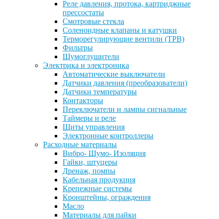
Реле давления, протока, картриджные
прессостаты
Смотровые стекла
Соленоидные клапаны и катушки
Терморегулирующие вентили (ТРВ)
Фильтры
Шумоглушители
Электрика и электроника
Автоматические выключатели
Датчики давления (преобразователи)
Датчики температуры
Контакторы
Переключатели и лампы сигнальные
Таймеры и реле
Щиты управления
Электронные контроллеры
Расходные материалы
Вибро- Шумо- Изоляция
Гайки, штуцеры
Дренаж, помпы
Кабельная продукция
Крепежные системы
Кронштейны, ограждения
Масло
Материалы для пайки