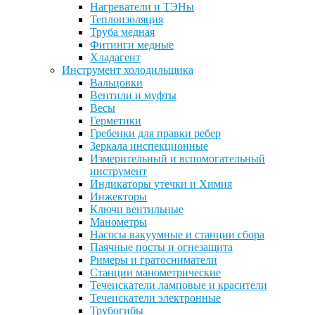
Нагреватели и ТЭНы
Теплоизоляция
Труба медная
Фитинги медные
Хладагент
Инструмент холодильщика
Вальцовки
Вентили и муфты
Весы
Герметики
Гребенки для правки ребер
Зеркала инспекционные
Измерительный и вспомогательный
инструмент
Индикаторы утечки и Химия
Инжекторы
Ключи вентильные
Манометры
Насосы вакуумные и станции сбора
Паячные посты и огнезащита
Римеры и гратосниматели
Станции манометрические
Течеискатели ламповые и красители
Течеискатели электронные
Трубогибы