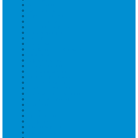
Вафельницы
Грили контактные
Картофелечистки
Кипятильники
Котлы пищеварочные
Льдогенераторы
Миксеры
Мясорубки
Нейтральное оборудование
Овощерезки
Пароконвектоматы
Печи для пиццы
Печи конвекционные
Пилы для резки мяса
Плиты индукционные
Плиты электрические
Посудомоечные машины
Расходн. материалы
Слайсеры
Тестомесы
Фритюрницы
Чебуречницы
Шкафы жарочные
Шкафы пекарские
Шкафы расстоечные