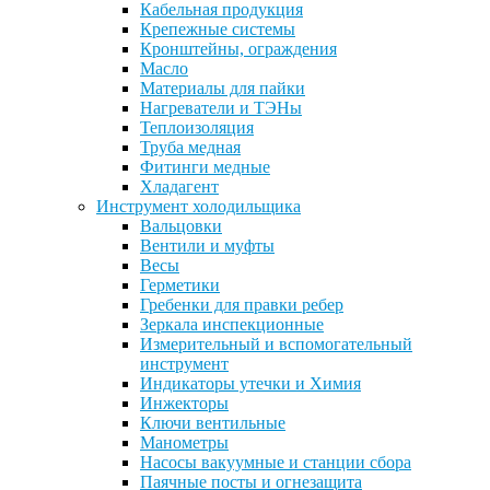
Кабельная продукция
Крепежные системы
Кронштейны, ограждения
Масло
Материалы для пайки
Нагреватели и ТЭНы
Теплоизоляция
Труба медная
Фитинги медные
Хладагент
Инструмент холодильщика
Вальцовки
Вентили и муфты
Весы
Герметики
Гребенки для правки ребер
Зеркала инспекционные
Измерительный и вспомогательный
инструмент
Индикаторы утечки и Химия
Инжекторы
Ключи вентильные
Манометры
Насосы вакуумные и станции сбора
Паячные посты и огнезащита