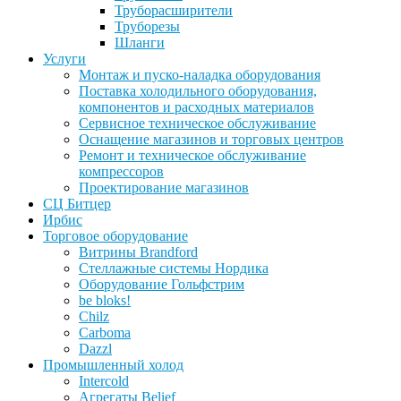
Труборасширители
Труборезы
Шланги
Услуги
Монтаж и пуско-наладка оборудования
Поставка холодильного оборудования,
компонентов и расходных материалов
Сервисное техническое обслуживание
Оснащение магазинов и торговых центров
Ремонт и техническое обслуживание
компрессоров
Проектирование магазинов
СЦ Битцер
Ирбис
Торговое оборудование
Витрины Brandford
Стеллажные системы Нордика
Оборудование Гольфстрим
be bloks!
Chilz
Carboma
Dazzl
Промышленный холод
Intercold
Агрегаты Belief