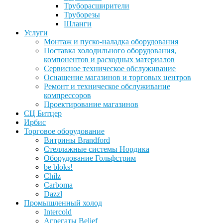
Труборасширители
Труборезы
Шланги
Услуги
Монтаж и пуско-наладка оборудования
Поставка холодильного оборудования,
компонентов и расходных материалов
Сервисное техническое обслуживание
Оснащение магазинов и торговых центров
Ремонт и техническое обслуживание
компрессоров
Проектирование магазинов
СЦ Битцер
Ирбис
Торговое оборудование
Витрины Brandford
Стеллажные системы Нордика
Оборудование Гольфстрим
be bloks!
Chilz
Carboma
Dazzl
Промышленный холод
Intercold
Агрегаты Belief