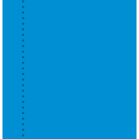
Блендеры
Вафельницы
Грили контактные
Картофелечистки
Кипятильники
Котлы пищеварочные
Льдогенераторы
Миксеры
Мясорубки
Нейтральное оборудование
Овощерезки
Пароконвектоматы
Печи для пиццы
Печи конвекционные
Пилы для резки мяса
Плиты индукционные
Плиты электрические
Посудомоечные машины
Расходн. материалы
Слайсеры
Тестомесы
Фритюрницы
Чебуречницы
Шкафы жарочные
Шкафы пекарские