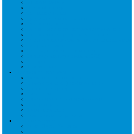
Запорные вентили
Масляный контур
Обратные клапаны
Предохранительные клапаны
Регуляторы давления
Регуляторы скорости вращения вентиляторов
Регуляторы температуры механические
Реле давления, протока, картриджные прессостаты
Смотровые стекла
Соленоидные клапаны и катушки
Терморегулирующие вентили (ТРВ)
Фильтры
Шумоглушители
Электрика и электроника
Автоматические выключатели
Датчики давления (преобразователи)
Датчики температуры
Контакторы
Переключатели и лампы сигнальные
Таймеры и реле
Щиты управления
Электронные контроллеры
Расходные материалы
Вибро- Шумо- Изоляция
Гайки, штуцеры