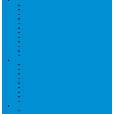
Торговое оборудование
Бонеты морозильные
Витрины кондитерские
Витрины морозильные
Витрины настольные
Витрины холодильные
Горки холодильные
Лари морозильные
Бонеты-Лари
Шкафы кондитерские
Столы холодильные
Шкафы морозильные
Шкафы холодильные
Стеллажи и прикассовая зона
Кассовые боксы
Комплектующие для стеллажей
Овощные развалы
Покупательские корзины и тележки
Распродажные корзины и столы
Стеллажи складские НОРДИКА
Стеллажи торговые НОРДИКА
Турникеты и ограждения
Шкафы для сумок
Технологическое оборудование
Аппараты для шаурмы