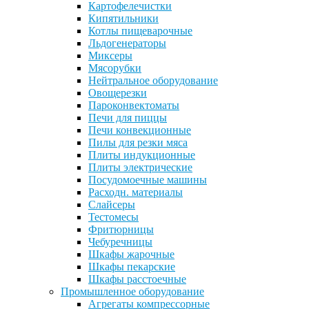
Картофелечистки
Кипятильники
Котлы пищеварочные
Льдогенераторы
Миксеры
Мясорубки
Нейтральное оборудование
Овощерезки
Пароконвектоматы
Печи для пиццы
Печи конвекционные
Пилы для резки мяса
Плиты индукционные
Плиты электрические
Посудомоечные машины
Расходн. материалы
Слайсеры
Тестомесы
Фритюрницы
Чебуречницы
Шкафы жарочные
Шкафы пекарские
Шкафы расстоечные
Промышленное оборудование
Агрегаты компрессорные