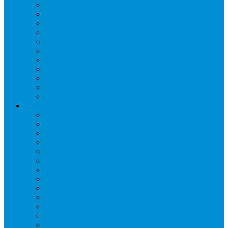
Дренаж, помпы
Кабельная продукция
Крепежные системы
Кронштейны, ограждения
Масло
Материалы для пайки
Нагреватели и ТЭНы
Теплоизоляция
Труба медная
Фитинги медные
Хладагент
Инструмент холодильщика
Вальцовки
Вентили и муфты
Весы
Герметики
Гребенки для правки ребер
Зеркала инспекционные
Измерительный и вспомогательный инструмент
Индикаторы утечки и Химия
Инжекторы
Ключи вентильные
Манометры
Насосы вакуумные и станции сбора
Паячные посты и огнезащита