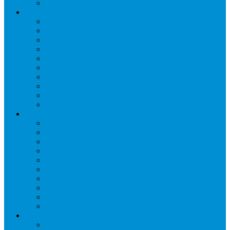
Шкафы расстоечные
Промышленное оборудование
Агрегаты компрессорные
Двери холодильные
Завесы ПВХ
Камеры холодильные
Комрессорно-конденсаторные блоки
Моноблоки
Осушители воздуха
Сплит-системы
Сэндвич-панели
Шоковая заморозка
Основные части холодильных систем
Аксессуары к компрессорам
Вентиляторы
Воздухоохладители
Компрессоры
Конденсаторы
Маслоотделители
Отделители жидкости
Ресиверы для масла
Ресиверы для хладагента
ТЭНы для воздухоохладителей
Автоматика и арматура
Виброгасители (вибровставки)