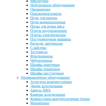
Мясорубки
Нейтральное оборудование
Овощерезки
Пароконвектоматы
Печи для пиццы
Печи конвекционные
Пилы для резки мяса
Плиты индукционные
Плиты электрические
Посудомоечные машины
Расходн. материалы
Слайсеры
Тестомесы
Фритюрницы
Чебуречницы
Шкафы жарочные
Шкафы пекарские
Шкафы расстоечные
Промышленное оборудование
Агрегаты компрессорные
Двери холодильные
Завесы ПВХ
Камеры холодильные
Комрессорно-конденсаторные блоки
Моноблоки