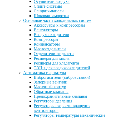
Осушители воздуха
Сплит-системы
Сэндвич-панели
Шоковая заморозка
Основные части холодильных систем
Аксессуары к компрессорам
Вентиляторы
Воздухоохладители
Компрессоры
Конденсаторы
Маслоотделители
Отделители жидкости
Ресиверы для масла
Ресиверы для хладагента
ТЭНы для воздухоохладителей
Автоматика и арматура
Виброгасители (вибровставки)
Запорные вентили
Масляный контур
Обратные клапаны
Предохранительные клапаны
Регуляторы давления
Регуляторы скорости вращения
вентиляторов
Регуляторы температуры механические