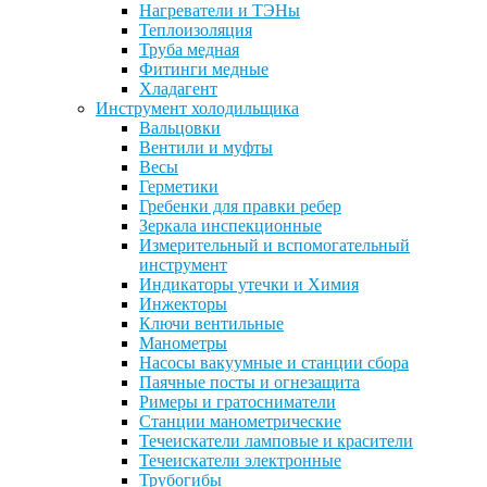
Нагреватели и ТЭНы
Теплоизоляция
Труба медная
Фитинги медные
Хладагент
Инструмент холодильщика
Вальцовки
Вентили и муфты
Весы
Герметики
Гребенки для правки ребер
Зеркала инспекционные
Измерительный и вспомогательный
инструмент
Индикаторы утечки и Химия
Инжекторы
Ключи вентильные
Манометры
Насосы вакуумные и станции сбора
Паячные посты и огнезащита
Римеры и гратосниматели
Станции манометрические
Течеискатели ламповые и красители
Течеискатели электронные
Трубогибы