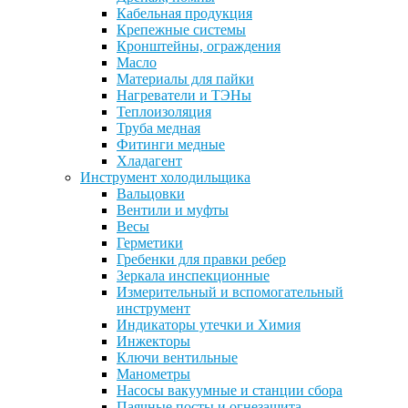
Кабельная продукция
Крепежные системы
Кронштейны, ограждения
Масло
Материалы для пайки
Нагреватели и ТЭНы
Теплоизоляция
Труба медная
Фитинги медные
Хладагент
Инструмент холодильщика
Вальцовки
Вентили и муфты
Весы
Герметики
Гребенки для правки ребер
Зеркала инспекционные
Измерительный и вспомогательный
инструмент
Индикаторы утечки и Химия
Инжекторы
Ключи вентильные
Манометры
Насосы вакуумные и станции сбора
Паячные посты и огнезащита