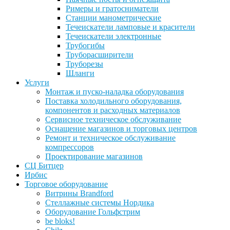
Римеры и гратосниматели
Станции манометрические
Течеискатели ламповые и красители
Течеискатели электронные
Трубогибы
Труборасширители
Труборезы
Шланги
Услуги
Монтаж и пуско-наладка оборудования
Поставка холодильного оборудования,
компонентов и расходных материалов
Сервисное техническое обслуживание
Оснащение магазинов и торговых центров
Ремонт и техническое обслуживание
компрессоров
Проектирование магазинов
СЦ Битцер
Ирбис
Торговое оборудование
Витрины Brandford
Стеллажные системы Нордика
Оборудование Гольфстрим
be bloks!