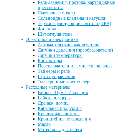
Реле давления, протока, картриджные
прессостаты
Смотровые стекла
Соленоидные клапаны и катушки
Терморегулирующие вентили (ТРВ)
Фильтры
Шумоглушители
Электрика и электроника
Автоматические выключатели
Датчики давления (преобразователи)
Датчики температуры
Контакторы
Переключатели и лампы сигнальные
Таймеры и реле
Щиты управления
Электронные контроллеры
Расходные материалы
Вибро- Шумо- Изоляция
Гайки, штуцеры
Дренаж, помпы
Кабельная продукция
Крепежные системы
Кронштейны, ограждения
Масло
Материалы для пайки