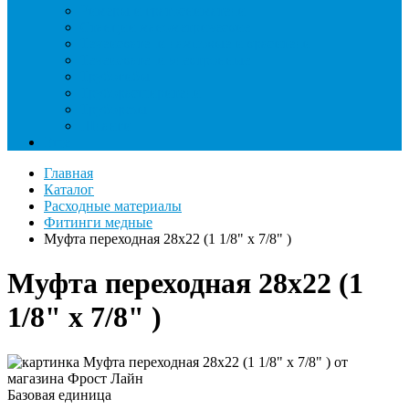
Римеры и гратосниматели
Станции манометрические
Течеискатели ламповые и красители
Течеискатели электронные
Трубогибы
Труборасширители
Труборезы
Шланги
Еще
Главная
Каталог
Расходные материалы
Фитинги медные
Муфта переходная 28х22 (1 1/8" х 7/8" )
Муфта переходная 28х22 (1
1/8" х 7/8" )
Базовая единица