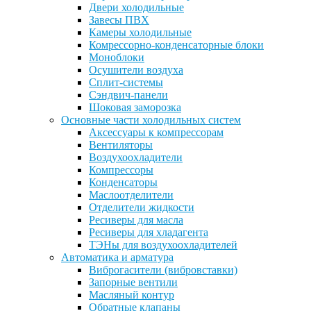
Двери холодильные
Завесы ПВХ
Камеры холодильные
Комрессорно-конденсаторные блоки
Моноблоки
Осушители воздуха
Сплит-системы
Сэндвич-панели
Шоковая заморозка
Основные части холодильных систем
Аксессуары к компрессорам
Вентиляторы
Воздухоохладители
Компрессоры
Конденсаторы
Маслоотделители
Отделители жидкости
Ресиверы для масла
Ресиверы для хладагента
ТЭНы для воздухоохладителей
Автоматика и арматура
Виброгасители (вибровставки)
Запорные вентили
Масляный контур
Обратные клапаны