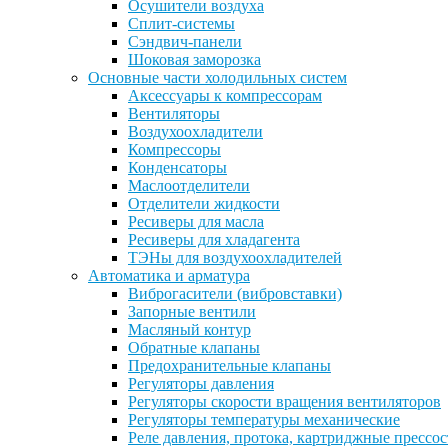
Осушители воздуха
Сплит-системы
Сэндвич-панели
Шоковая заморозка
Основные части холодильных систем
Аксессуары к компрессорам
Вентиляторы
Воздухоохладители
Компрессоры
Конденсаторы
Маслоотделители
Отделители жидкости
Ресиверы для масла
Ресиверы для хладагента
ТЭНы для воздухоохладителей
Автоматика и арматура
Виброгасители (вибровставки)
Запорные вентили
Масляный контур
Обратные клапаны
Предохранительные клапаны
Регуляторы давления
Регуляторы скорости вращения вентиляторов
Регуляторы температуры механические
Реле давления, протока, картриджные прессо