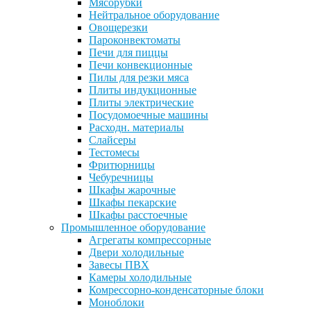
Мясорубки
Нейтральное оборудование
Овощерезки
Пароконвектоматы
Печи для пиццы
Печи конвекционные
Пилы для резки мяса
Плиты индукционные
Плиты электрические
Посудомоечные машины
Расходн. материалы
Слайсеры
Тестомесы
Фритюрницы
Чебуречницы
Шкафы жарочные
Шкафы пекарские
Шкафы расстоечные
Промышленное оборудование
Агрегаты компрессорные
Двери холодильные
Завесы ПВХ
Камеры холодильные
Комрессорно-конденсаторные блоки
Моноблоки