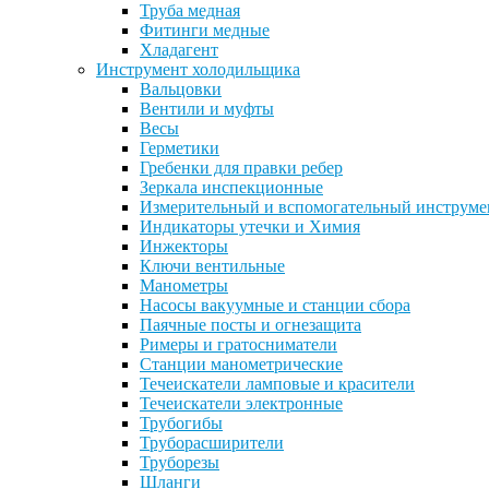
Труба медная
Фитинги медные
Хладагент
Инструмент холодильщика
Вальцовки
Вентили и муфты
Весы
Герметики
Гребенки для правки ребер
Зеркала инспекционные
Измерительный и вспомогательный инструме
Индикаторы утечки и Химия
Инжекторы
Ключи вентильные
Манометры
Насосы вакуумные и станции сбора
Паячные посты и огнезащита
Римеры и гратосниматели
Станции манометрические
Течеискатели ламповые и красители
Течеискатели электронные
Трубогибы
Труборасширители
Труборезы
Шланги