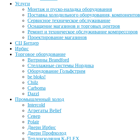
Услуги
Монтаж и пуско-наладка оборудования
Поставка холодильного оборудования, компонентов
Сервисное техническое обслуживание
Оснащение магазинов и торговых центров
Ремонт и техническое обслуживание компрессоров
Проектирование магазинов
СЦ Битцер
Ирбис
Торговое оборудование
Витрины Brandford
Стеллажные системы Нордика
Оборудование Гольфстрим
be bloks!
Chilz
Carboma
Dazzl
Промышленный холод
Intercold
Агрегаты Belief
Север
Polair
Двери Ирбис
Двери Профхолод
Теплоизоляция K-FLEX