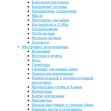
Кабельная продукция
Крепежные системы
Кронштейны, ограждения
Масло
Материалы для пайки
Нагреватели и ТЭНы
Теплоизоляция
Труба медная
Фитинги медные
Хладагент
Инструмент холодильщика
Вальцовки
Вентили и муфты
Весы
Герметики
Гребенки для правки ребер
Зеркала инспекционные
Измерительный и вспомогательный
инструмент
Индикаторы утечки и Химия
Инжекторы
Ключи вентильные
Манометры
Насосы вакуумные и станции сбора
Паячные посты и огнезащита