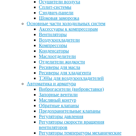
Осушители воздуха
Сплит-системы
Сэндвич-панели
Шоковая заморозка
Основные части холодильных систем
Аксессуары к компрессорам
Вентиляторы
Воздухоохладители
Компрессоры
Конденсаторы
Маслоотделители
Отделители жидкости
Ресиверы для масла
Ресиверы для хладагента
ТЭНы для воздухоохладителей
Автоматика и арматура
Виброгасители (вибровставки)
Запорные вентили
Масляный контур
Обратные клапаны
Предохранительные клапаны
Регуляторы давления
Регуляторы скорости вращения
вентиляторов
Регуляторы температуры механические