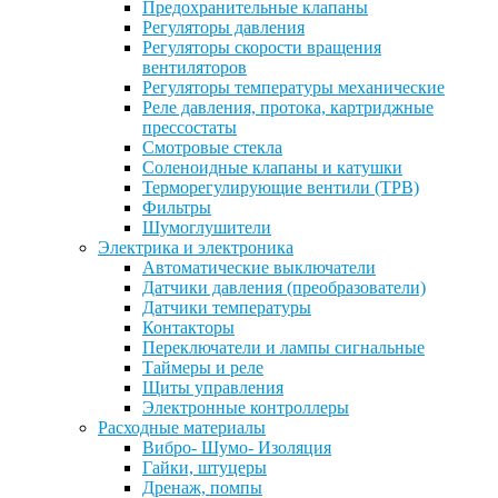
Предохранительные клапаны
Регуляторы давления
Регуляторы скорости вращения
вентиляторов
Регуляторы температуры механические
Реле давления, протока, картриджные
прессостаты
Смотровые стекла
Соленоидные клапаны и катушки
Терморегулирующие вентили (ТРВ)
Фильтры
Шумоглушители
Электрика и электроника
Автоматические выключатели
Датчики давления (преобразователи)
Датчики температуры
Контакторы
Переключатели и лампы сигнальные
Таймеры и реле
Щиты управления
Электронные контроллеры
Расходные материалы
Вибро- Шумо- Изоляция
Гайки, штуцеры
Дренаж, помпы