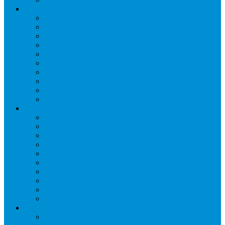
Промышленное оборудование
Агрегаты компрессорные
Двери холодильные
Завесы ПВХ
Камеры холодильные
Комрессорно-конденсаторные блоки
Моноблоки
Осушители воздуха
Сплит-системы
Сэндвич-панели
Шоковая заморозка
Основные части холодильных систем
Аксессуары к компрессорам
Вентиляторы
Воздухоохладители
Компрессоры
Конденсаторы
Маслоотделители
Отделители жидкости
Ресиверы для масла
Ресиверы для хладагента
ТЭНы для воздухоохладителей
Автоматика и арматура
Виброгасители (вибровставки)