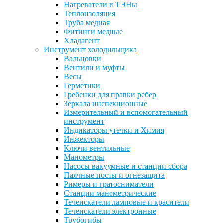
Нагреватели и ТЭНы
Теплоизоляция
Труба медная
Фитинги медные
Хладагент
Инструмент холодильщика
Вальцовки
Вентили и муфты
Весы
Герметики
Гребенки для правки ребер
Зеркала инспекционные
Измерительный и вспомогательный
инструмент
Индикаторы утечки и Химия
Инжекторы
Ключи вентильные
Манометры
Насосы вакуумные и станции сбора
Паячные посты и огнезащита
Римеры и гратосниматели
Станции манометрические
Течеискатели ламповые и красители
Течеискатели электронные
Трубогибы