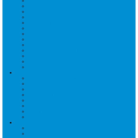
Запорные вентили
Масляный контур
Обратные клапаны
Предохранительные клапаны
Регуляторы давления
Регуляторы скорости вращения вентиляторов
Регуляторы температуры механические
Реле давления, протока, картриджные прессостаты
Смотровые стекла
Соленоидные клапаны и катушки
Терморегулирующие вентили (ТРВ)
Фильтры
Шумоглушители
Электрика и электроника
Автоматические выключатели
Датчики давления (преобразователи)
Датчики температуры
Контакторы
Переключатели и лампы сигнальные
Таймеры и реле
Щиты управления
Электронные контроллеры
Расходные материалы
Вибро- Шумо- Изоляция
Гайки, штуцеры