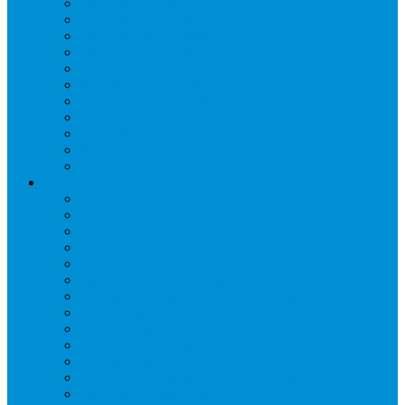
Дренаж, помпы
Кабельная продукция
Крепежные системы
Кронштейны, ограждения
Масло
Материалы для пайки
Нагреватели и ТЭНы
Теплоизоляция
Труба медная
Фитинги медные
Хладагент
Инструмент холодильщика
Вальцовки
Вентили и муфты
Весы
Герметики
Гребенки для правки ребер
Зеркала инспекционные
Измерительный и вспомогательный инструмент
Индикаторы утечки и Химия
Инжекторы
Ключи вентильные
Манометры
Насосы вакуумные и станции сбора
Паячные посты и огнезащита