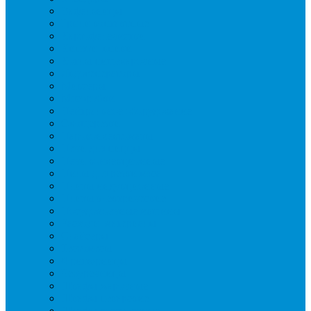
Вафельницы
Грили контактные
Картофелечистки
Кипятильники
Котлы пищеварочные
Льдогенераторы
Миксеры
Мясорубки
Нейтральное оборудование
Овощерезки
Пароконвектоматы
Печи для пиццы
Печи конвекционные
Пилы для резки мяса
Плиты индукционные
Плиты электрические
Посудомоечные машины
Расходн. материалы
Слайсеры
Тестомесы
Фритюрницы
Чебуречницы
Шкафы жарочные
Шкафы пекарские
Шкафы расстоечные