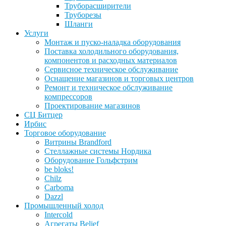
Труборасширители
Труборезы
Шланги
Услуги
Монтаж и пуско-наладка оборудования
Поставка холодильного оборудования,
компонентов и расходных материалов
Сервисное техническое обслуживание
Оснащение магазинов и торговых центров
Ремонт и техническое обслуживание
компрессоров
Проектирование магазинов
СЦ Битцер
Ирбис
Торговое оборудование
Витрины Brandford
Стеллажные системы Нордика
Оборудование Гольфстрим
be bloks!
Chilz
Carboma
Dazzl
Промышленный холод
Intercold
Агрегаты Belief