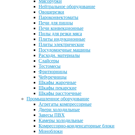
Мясорубки
Нейтральное оборудование
Овощерезки
Пароконвектоматы
Печи для пиццы
Печи конвекционные
Пилы для резки мяса
Плиты индукционные
Плиты электрические
Посудомоечные машины
Расходн. материалы
Слайсеры
Тестомесы
Фритюрницы
Чебуречницы
Шкафы жарочные
Шкафы пекарские
Шкафы расстоечные
Промышленное оборудование
Агрегаты компрессорные
Двери холодильные
Завесы ПВХ
Камеры холодильные
Комрессорно-конденсаторные блоки
Моноблоки