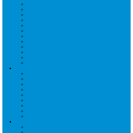
Бонеты морозильные
Витрины кондитерские
Витрины морозильные
Витрины настольные
Витрины холодильные
Горки холодильные
Лари морозильные
Бонеты-Лари
Шкафы кондитерские
Столы холодильные
Шкафы морозильные
Шкафы холодильные
Стеллажи и прикассовая зона
Кассовые боксы
Комплектующие для стеллажей
Овощные развалы
Покупательские корзины и тележки
Распродажные корзины и столы
Стеллажи складские НОРДИКА
Стеллажи торговые НОРДИКА
Турникеты и ограждения
Шкафы для сумок
Технологическое оборудование
Аппараты для шаурмы
Блендеры