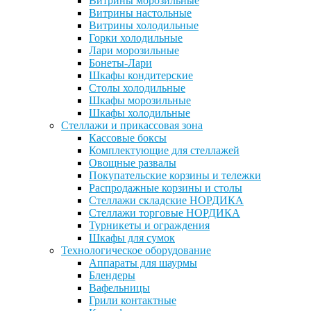
Витрины морозильные
Витрины настольные
Витрины холодильные
Горки холодильные
Лари морозильные
Бонеты-Лари
Шкафы кондитерские
Столы холодильные
Шкафы морозильные
Шкафы холодильные
Стеллажи и прикассовая зона
Кассовые боксы
Комплектующие для стеллажей
Овощные развалы
Покупательские корзины и тележки
Распродажные корзины и столы
Стеллажи складские НОРДИКА
Стеллажи торговые НОРДИКА
Турникеты и ограждения
Шкафы для сумок
Технологическое оборудование
Аппараты для шаурмы
Блендеры
Вафельницы
Грили контактные