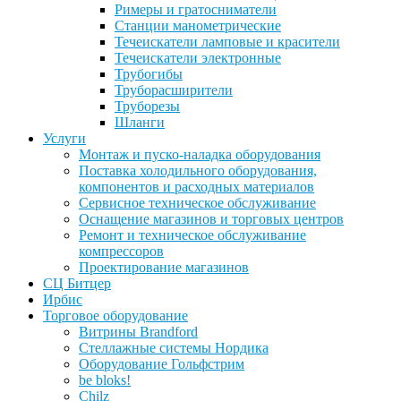
Римеры и гратосниматели
Станции манометрические
Течеискатели ламповые и красители
Течеискатели электронные
Трубогибы
Труборасширители
Труборезы
Шланги
Услуги
Монтаж и пуско-наладка оборудования
Поставка холодильного оборудования,
компонентов и расходных материалов
Сервисное техническое обслуживание
Оснащение магазинов и торговых центров
Ремонт и техническое обслуживание
компрессоров
Проектирование магазинов
СЦ Битцер
Ирбис
Торговое оборудование
Витрины Brandford
Стеллажные системы Нордика
Оборудование Гольфстрим
be bloks!
Chilz