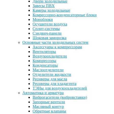
Двери холодильные
Завесы ПВХ
Камеры холодильные
Комрессорно-конденсаторные блоки
Моноблоки
Осушители воздуха
Сплит-системы
Сэндвич-панели
Шоковая заморозка
Основные части холодильных систем
Аксессуары к компрессорам
Вентиляторы
Воздухоохладители
Компрессоры
Конденсаторы
Маслоотделители
Отделители жидкости
Ресиверы для масла
Ресиверы для хладагента
ТЭНы для воздухоохладителей
Автоматика и арматура
Виброгасители (вибровставки)
Запорные вентили
Масляный контур
Обратные клапаны