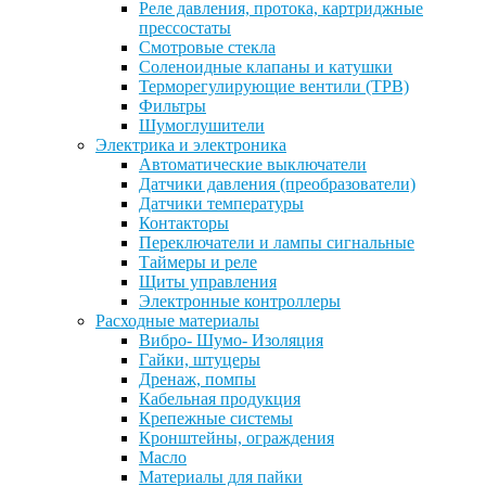
Реле давления, протока, картриджные
прессостаты
Смотровые стекла
Соленоидные клапаны и катушки
Терморегулирующие вентили (ТРВ)
Фильтры
Шумоглушители
Электрика и электроника
Автоматические выключатели
Датчики давления (преобразователи)
Датчики температуры
Контакторы
Переключатели и лампы сигнальные
Таймеры и реле
Щиты управления
Электронные контроллеры
Расходные материалы
Вибро- Шумо- Изоляция
Гайки, штуцеры
Дренаж, помпы
Кабельная продукция
Крепежные системы
Кронштейны, ограждения
Масло
Материалы для пайки