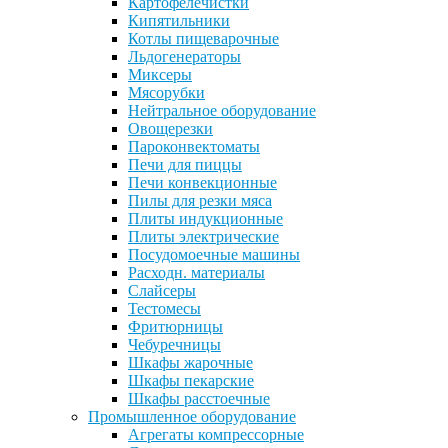
Картофелечистки
Кипятильники
Котлы пищеварочные
Льдогенераторы
Миксеры
Мясорубки
Нейтральное оборудование
Овощерезки
Пароконвектоматы
Печи для пиццы
Печи конвекционные
Пилы для резки мяса
Плиты индукционные
Плиты электрические
Посудомоечные машины
Расходн. материалы
Слайсеры
Тестомесы
Фритюрницы
Чебуречницы
Шкафы жарочные
Шкафы пекарские
Шкафы расстоечные
Промышленное оборудование
Агрегаты компрессорные