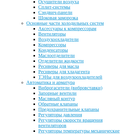
Осушители воздуха
Сплит-системы
Сэндвич-панели
Шоковая заморозка
Основные части холодильных систем
Аксессуары к компрессорам
Вентиляторы
Воздухоохладители
Компрессоры
Конденсаторы
Маслоотделители
Отделители жидкости
Ресиверы для масла
Ресиверы для хладагента
ТЭНы для воздухоохладителей
Автоматика и арматура
Виброгасители (вибровставки)
Запорные вентили
Масляный контур
Обратные клапаны
Предохранительные клапаны
Регуляторы давления
Регуляторы скорости вращения
вентиляторов
Регуляторы температуры механические