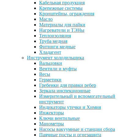
Кабельная продукция
Крепежные системы
Кронштейны, ограждения
Масло
Материалы для пайки
Нагреватели и ТЭНы
Теплоизоляция
Труба медная
Фитинги медные
Хладагент
Инструмент холодильщика
Вальцовки
Вентили и муфты
Весы
Герметики
Гребенки для правки ребер
Зеркала инспекционные
Измерительный и вспомогательный
инструмент
Индикаторы утечки и Химия
Инжекторы
Ключи вентильные
Манометры
Насосы вакуумные и станции сбора
Паячные посты и огнезащита