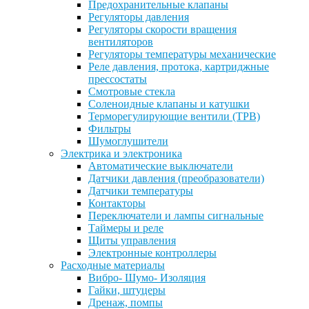
Предохранительные клапаны
Регуляторы давления
Регуляторы скорости вращения
вентиляторов
Регуляторы температуры механические
Реле давления, протока, картриджные
прессостаты
Смотровые стекла
Соленоидные клапаны и катушки
Терморегулирующие вентили (ТРВ)
Фильтры
Шумоглушители
Электрика и электроника
Автоматические выключатели
Датчики давления (преобразователи)
Датчики температуры
Контакторы
Переключатели и лампы сигнальные
Таймеры и реле
Щиты управления
Электронные контроллеры
Расходные материалы
Вибро- Шумо- Изоляция
Гайки, штуцеры
Дренаж, помпы