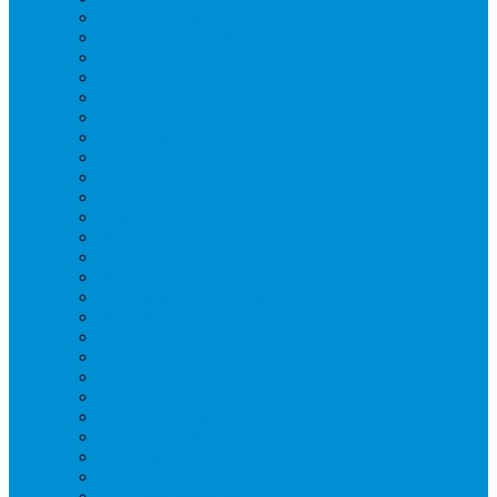
Вафельницы
Грили контактные
Картофелечистки
Кипятильники
Котлы пищеварочные
Льдогенераторы
Миксеры
Мясорубки
Нейтральное оборудование
Овощерезки
Пароконвектоматы
Печи для пиццы
Печи конвекционные
Пилы для резки мяса
Плиты индукционные
Плиты электрические
Посудомоечные машины
Расходн. материалы
Слайсеры
Тестомесы
Фритюрницы
Чебуречницы
Шкафы жарочные
Шкафы пекарские
Шкафы расстоечные