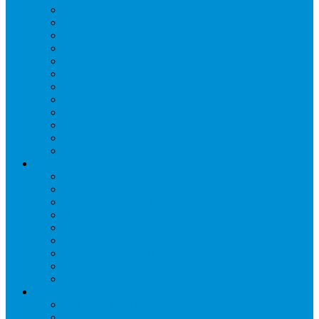
Бонеты морозильные
Витрины кондитерские
Витрины морозильные
Витрины настольные
Витрины холодильные
Горки холодильные
Лари морозильные
Бонеты-Лари
Шкафы кондитерские
Столы холодильные
Шкафы морозильные
Шкафы холодильные
Стеллажи и прикассовая зона
Кассовые боксы
Комплектующие для стеллажей
Овощные развалы
Покупательские корзины и тележки
Распродажные корзины и столы
Стеллажи складские НОРДИКА
Стеллажи торговые НОРДИКА
Турникеты и ограждения
Шкафы для сумок
Технологическое оборудование
Аппараты для шаурмы
Блендеры