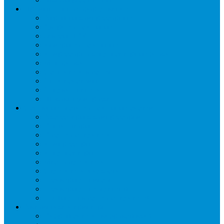
Промышленное оборудование
Агрегаты компрессорные
Двери холодильные
Завесы ПВХ
Камеры холодильные
Комрессорно-конденсаторные блоки
Моноблоки
Осушители воздуха
Сплит-системы
Сэндвич-панели
Шоковая заморозка
Основные части холодильных систем
Аксессуары к компрессорам
Вентиляторы
Воздухоохладители
Компрессоры
Конденсаторы
Маслоотделители
Отделители жидкости
Ресиверы для масла
Ресиверы для хладагента
ТЭНы для воздухоохладителей
Автоматика и арматура
Виброгасители (вибровставки)