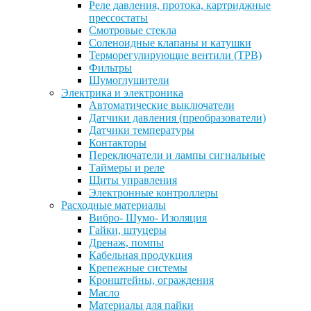
Реле давления, протока, картриджные
прессостаты
Смотровые стекла
Соленоидные клапаны и катушки
Терморегулирующие вентили (ТРВ)
Фильтры
Шумоглушители
Электрика и электроника
Автоматические выключатели
Датчики давления (преобразователи)
Датчики температуры
Контакторы
Переключатели и лампы сигнальные
Таймеры и реле
Щиты управления
Электронные контроллеры
Расходные материалы
Вибро- Шумо- Изоляция
Гайки, штуцеры
Дренаж, помпы
Кабельная продукция
Крепежные системы
Кронштейны, ограждения
Масло
Материалы для пайки