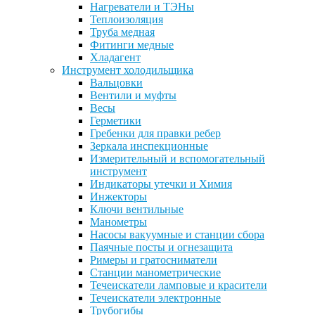
Нагреватели и ТЭНы
Теплоизоляция
Труба медная
Фитинги медные
Хладагент
Инструмент холодильщика
Вальцовки
Вентили и муфты
Весы
Герметики
Гребенки для правки ребер
Зеркала инспекционные
Измерительный и вспомогательный
инструмент
Индикаторы утечки и Химия
Инжекторы
Ключи вентильные
Манометры
Насосы вакуумные и станции сбора
Паячные посты и огнезащита
Римеры и гратосниматели
Станции манометрические
Течеискатели ламповые и красители
Течеискатели электронные
Трубогибы