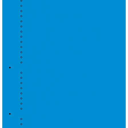
Запорные вентили
Масляный контур
Обратные клапаны
Предохранительные клапаны
Регуляторы давления
Регуляторы скорости вращения вентиляторов
Регуляторы температуры механические
Реле давления, протока, картриджные прессостаты
Смотровые стекла
Соленоидные клапаны и катушки
Терморегулирующие вентили (ТРВ)
Фильтры
Шумоглушители
Электрика и электроника
Автоматические выключатели
Датчики давления (преобразователи)
Датчики температуры
Контакторы
Переключатели и лампы сигнальные
Таймеры и реле
Щиты управления
Электронные контроллеры
Расходные материалы
Вибро- Шумо- Изоляция
Гайки, штуцеры