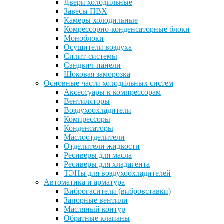
Двери холодильные
Завесы ПВХ
Камеры холодильные
Комрессорно-конденсаторные блоки
Моноблоки
Осушители воздуха
Сплит-системы
Сэндвич-панели
Шоковая заморозка
Основные части холодильных систем
Аксессуары к компрессорам
Вентиляторы
Воздухоохладители
Компрессоры
Конденсаторы
Маслоотделители
Отделители жидкости
Ресиверы для масла
Ресиверы для хладагента
ТЭНы для воздухоохладителей
Автоматика и арматура
Виброгасители (вибровставки)
Запорные вентили
Масляный контур
Обратные клапаны