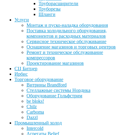
Труборасширители
Труборезы
Шланги
Услуги
Монтаж и пуско-наладка оборудования
Поставка холодильного оборудования,
компонентов и расходных материалов
Сервисное техническое обслуживание
Оснащение магазинов и торговых центров
Ремонт и техническое обслуживание
компрессоров
Проектирование магазинов
СЦ Битцер
Ирбис
Торговое оборудование
Витрины Brandford
Стеллажные системы Нордика
Оборудование Гольфстрим
be bloks!
Chilz
Carboma
Dazzl
Промышленный холод
Intercold
Агрегаты Belief