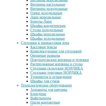
Витрины морозильные
Витрины настольные
Витрины холодильные
Горки холодильные
Лари морозильные
Бонеты-Лари
Шкафы кондитерские
Столы холодильные
Шкафы морозильные
Шкафы холодильные
Стеллажи и прикассовая зона
Кассовые боксы
Комплектующие для стеллажей
Овощные развалы
Покупательские корзины и тележки
Распродажные корзины и столы
Стеллажи складские НОРДИКА
Стеллажи торговые НОРДИКА
Турникеты и ограждения
Шкафы для сумок
Технологическое оборудование
Аппараты для шаурмы
Блендеры
Вафельницы
Грили контактные