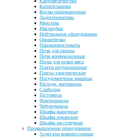
Картофелечистки
Кипятильники
Котлы пищеварочные
Льдогенераторы
Миксеры
Мясорубки
Нейтральное оборудование
Овощерезки
Пароконвектоматы
Печи для пиццы
Печи конвекционные
Пилы для резки мяса
Плиты индукционные
Плиты электрические
Посудомоечные машины
Расходн. материалы
Слайсеры
Тестомесы
Фритюрницы
Чебуречницы
Шкафы жарочные
Шкафы пекарские
Шкафы расстоечные
Промышленное оборудование
Агрегаты компрессорные