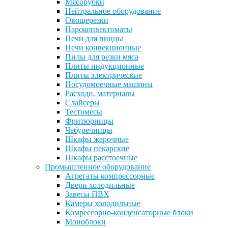
Мясорубки
Нейтральное оборудование
Овощерезки
Пароконвектоматы
Печи для пиццы
Печи конвекционные
Пилы для резки мяса
Плиты индукционные
Плиты электрические
Посудомоечные машины
Расходн. материалы
Слайсеры
Тестомесы
Фритюрницы
Чебуречницы
Шкафы жарочные
Шкафы пекарские
Шкафы расстоечные
Промышленное оборудование
Агрегаты компрессорные
Двери холодильные
Завесы ПВХ
Камеры холодильные
Комрессорно-конденсаторные блоки
Моноблоки