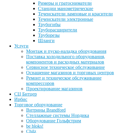
Римеры и гратосниматели
Станции манометрические
Течеискатели ламповые и красители
Течеискатели электронные
Трубогибы
Труборасширители
Труборезы
Шланги
Услуги
Монтаж и пуско-наладка оборудования
Поставка холодильного оборудования,
компонентов и расходных материалов
Сервисное техническое обслуживание
Оснащение магазинов и торговых центров
Ремонт и техническое обслуживание
компрессоров
Проектирование магазинов
СЦ Битцер
Ирбис
Торговое оборудование
Витрины Brandford
Стеллажные системы Нордика
Оборудование Гольфстрим
be bloks!
Chilz