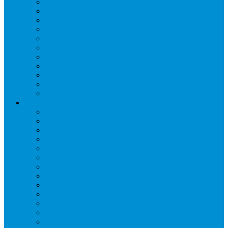
Дренаж, помпы
Кабельная продукция
Крепежные системы
Кронштейны, ограждения
Масло
Материалы для пайки
Нагреватели и ТЭНы
Теплоизоляция
Труба медная
Фитинги медные
Хладагент
Инструмент холодильщика
Вальцовки
Вентили и муфты
Весы
Герметики
Гребенки для правки ребер
Зеркала инспекционные
Измерительный и вспомогательный инструмент
Индикаторы утечки и Химия
Инжекторы
Ключи вентильные
Манометры
Насосы вакуумные и станции сбора
Паячные посты и огнезащита