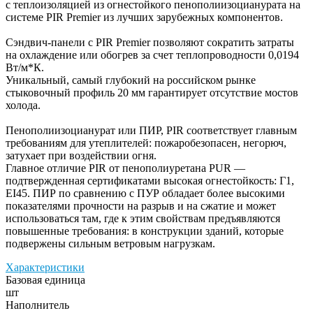
с теплоизоляцией из огнестойкого пенополиизоцианурата на
системе PIR Premier из лучших зарубежных компонентов.
Сэндвич-панели с PIR Premier позволяют сократить затраты
на охлаждение или обогрев за счет теплопроводности 0,0194
Вт/м*К.
Уникальный, самый глубокий на российском рынке
стыковочный профиль 20 мм гарантирует отсутствие мостов
холода.
Пенополиизоцианурат или ПИР, PIR соответствует главным
требованиям для утеплителей: пожаробезопасен, негорюч,
затухает при воздействии огня.
Главное отличие PIR от пенополиуретана PUR —
подтвержденная сертификатами высокая огнестойкость: Г1,
EI45. ПИР по сравнению с ПУР обладает более высокими
показателями прочности на разрыв и на сжатие и может
использоваться там, где к этим свойствам предъявляются
повышенные требования: в конструкции зданий, которые
подвержены сильным ветровым нагрузкам.
Характеристики
Базовая единица
шт
Наполнитель