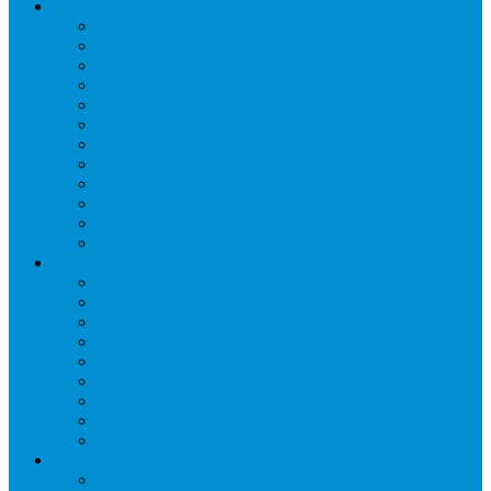
Торговое оборудование
Бонеты морозильные
Витрины кондитерские
Витрины морозильные
Витрины настольные
Витрины холодильные
Горки холодильные
Лари морозильные
Бонеты-Лари
Шкафы кондитерские
Столы холодильные
Шкафы морозильные
Шкафы холодильные
Стеллажи и прикассовая зона
Кассовые боксы
Комплектующие для стеллажей
Овощные развалы
Покупательские корзины и тележки
Распродажные корзины и столы
Стеллажи складские НОРДИКА
Стеллажи торговые НОРДИКА
Турникеты и ограждения
Шкафы для сумок
Технологическое оборудование
Аппараты для шаурмы