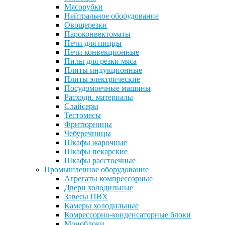
Мясорубки
Нейтральное оборудование
Овощерезки
Пароконвектоматы
Печи для пиццы
Печи конвекционные
Пилы для резки мяса
Плиты индукционные
Плиты электрические
Посудомоечные машины
Расходн. материалы
Слайсеры
Тестомесы
Фритюрницы
Чебуречницы
Шкафы жарочные
Шкафы пекарские
Шкафы расстоечные
Промышленное оборудование
Агрегаты компрессорные
Двери холодильные
Завесы ПВХ
Камеры холодильные
Комрессорно-конденсаторные блоки
Моноблоки