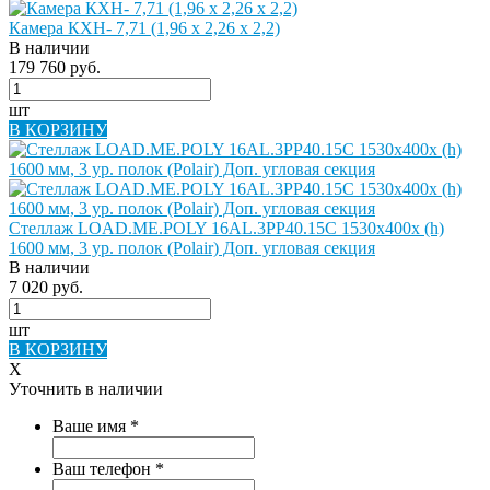
Камера КХН- 7,71 (1,96 х 2,26 х 2,2)
В наличии
179 760 руб.
шт
В КОРЗИНУ
Стеллаж LOAD.ME.POLY 16AL.3PP40.15C 1530х400х (h)
1600 мм, 3 ур. полок (Polair) Доп. угловая секция
В наличии
7 020 руб.
шт
В КОРЗИНУ
X
Уточнить в наличии
Ваше имя
*
Ваш телефон
*