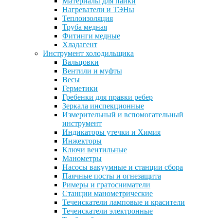
Материалы для пайки
Нагреватели и ТЭНы
Теплоизоляция
Труба медная
Фитинги медные
Хладагент
Инструмент холодильщика
Вальцовки
Вентили и муфты
Весы
Герметики
Гребенки для правки ребер
Зеркала инспекционные
Измерительный и вспомогательный
инструмент
Индикаторы утечки и Химия
Инжекторы
Ключи вентильные
Манометры
Насосы вакуумные и станции сбора
Паячные посты и огнезащита
Римеры и гратосниматели
Станции манометрические
Течеискатели ламповые и красители
Течеискатели электронные