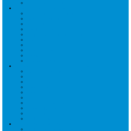
Шкафы расстоечные
Промышленное оборудование
Агрегаты компрессорные
Двери холодильные
Завесы ПВХ
Камеры холодильные
Комрессорно-конденсаторные блоки
Моноблоки
Осушители воздуха
Сплит-системы
Сэндвич-панели
Шоковая заморозка
Основные части холодильных систем
Аксессуары к компрессорам
Вентиляторы
Воздухоохладители
Компрессоры
Конденсаторы
Маслоотделители
Отделители жидкости
Ресиверы для масла
Ресиверы для хладагента
ТЭНы для воздухоохладителей
Автоматика и арматура
Виброгасители (вибровставки)