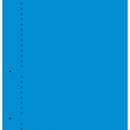
Запорные вентили
Масляный контур
Обратные клапаны
Предохранительные клапаны
Регуляторы давления
Регуляторы скорости вращения вентиляторов
Регуляторы температуры механические
Реле давления, протока, картриджные прессостаты
Смотровые стекла
Соленоидные клапаны и катушки
Терморегулирующие вентили (ТРВ)
Фильтры
Шумоглушители
Электрика и электроника
Автоматические выключатели
Датчики давления (преобразователи)
Датчики температуры
Контакторы
Переключатели и лампы сигнальные
Таймеры и реле
Щиты управления
Электронные контроллеры
Расходные материалы
Вибро- Шумо- Изоляция
Гайки, штуцеры