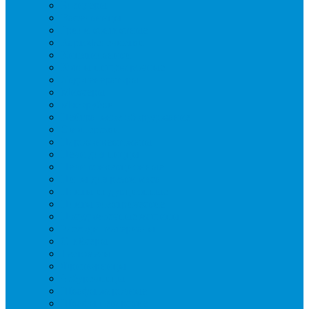
Блендеры
Вафельницы
Грили контактные
Картофелечистки
Кипятильники
Котлы пищеварочные
Льдогенераторы
Миксеры
Мясорубки
Нейтральное оборудование
Овощерезки
Пароконвектоматы
Печи для пиццы
Печи конвекционные
Пилы для резки мяса
Плиты индукционные
Плиты электрические
Посудомоечные машины
Расходн. материалы
Слайсеры
Тестомесы
Фритюрницы
Чебуречницы
Шкафы жарочные
Шкафы пекарские