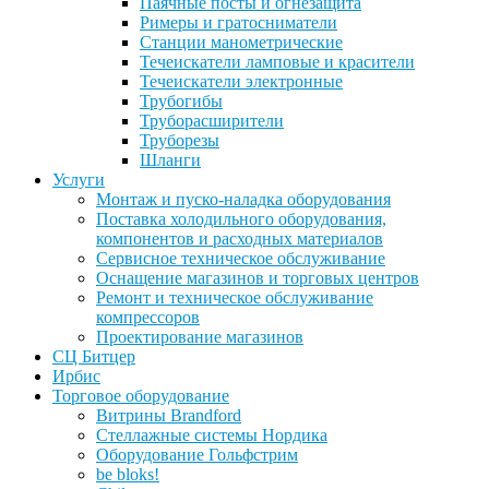
Паячные посты и огнезащита
Римеры и гратосниматели
Станции манометрические
Течеискатели ламповые и красители
Течеискатели электронные
Трубогибы
Труборасширители
Труборезы
Шланги
Услуги
Монтаж и пуско-наладка оборудования
Поставка холодильного оборудования,
компонентов и расходных материалов
Сервисное техническое обслуживание
Оснащение магазинов и торговых центров
Ремонт и техническое обслуживание
компрессоров
Проектирование магазинов
СЦ Битцер
Ирбис
Торговое оборудование
Витрины Brandford
Стеллажные системы Нордика
Оборудование Гольфстрим
be bloks!