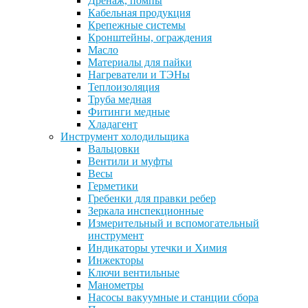
Дренаж, помпы
Кабельная продукция
Крепежные системы
Кронштейны, ограждения
Масло
Материалы для пайки
Нагреватели и ТЭНы
Теплоизоляция
Труба медная
Фитинги медные
Хладагент
Инструмент холодильщика
Вальцовки
Вентили и муфты
Весы
Герметики
Гребенки для правки ребер
Зеркала инспекционные
Измерительный и вспомогательный
инструмент
Индикаторы утечки и Химия
Инжекторы
Ключи вентильные
Манометры
Насосы вакуумные и станции сбора