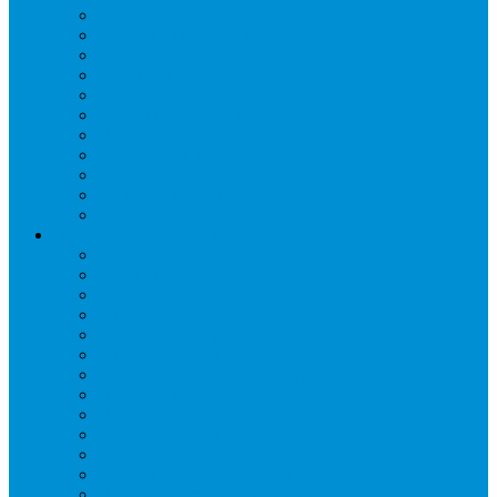
Дренаж, помпы
Кабельная продукция
Крепежные системы
Кронштейны, ограждения
Масло
Материалы для пайки
Нагреватели и ТЭНы
Теплоизоляция
Труба медная
Фитинги медные
Хладагент
Инструмент холодильщика
Вальцовки
Вентили и муфты
Весы
Герметики
Гребенки для правки ребер
Зеркала инспекционные
Измерительный и вспомогательный инструмент
Индикаторы утечки и Химия
Инжекторы
Ключи вентильные
Манометры
Насосы вакуумные и станции сбора
Паячные посты и огнезащита