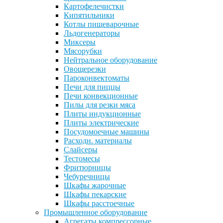
Картофелечистки
Кипятильники
Котлы пищеварочные
Льдогенераторы
Миксеры
Мясорубки
Нейтральное оборудование
Овощерезки
Пароконвектоматы
Печи для пиццы
Печи конвекционные
Пилы для резки мяса
Плиты индукционные
Плиты электрические
Посудомоечные машины
Расходн. материалы
Слайсеры
Тестомесы
Фритюрницы
Чебуречницы
Шкафы жарочные
Шкафы пекарские
Шкафы расстоечные
Промышленное оборудование
Агрегаты компрессорные