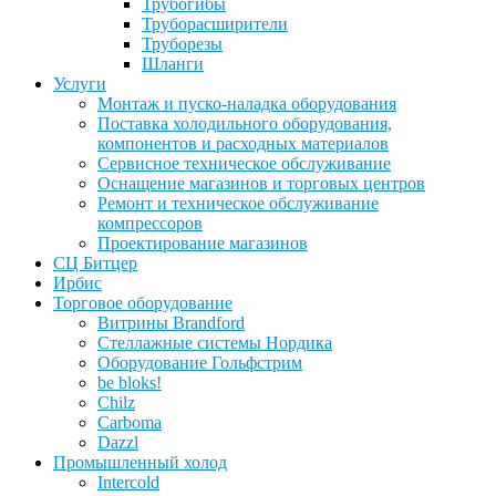
Трубогибы
Труборасширители
Труборезы
Шланги
Услуги
Монтаж и пуско-наладка оборудования
Поставка холодильного оборудования,
компонентов и расходных материалов
Сервисное техническое обслуживание
Оснащение магазинов и торговых центров
Ремонт и техническое обслуживание
компрессоров
Проектирование магазинов
СЦ Битцер
Ирбис
Торговое оборудование
Витрины Brandford
Стеллажные системы Нордика
Оборудование Гольфстрим
be bloks!
Chilz
Carboma
Dazzl
Промышленный холод
Intercold