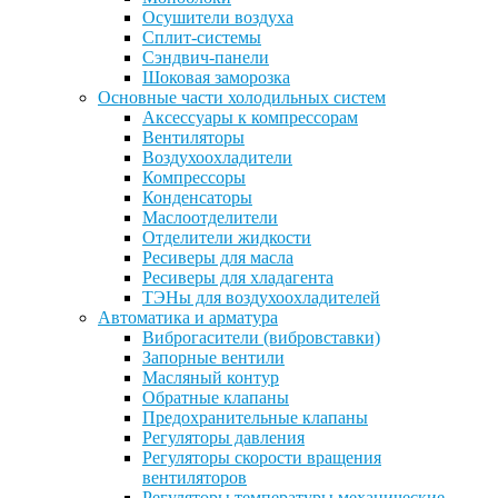
Осушители воздуха
Сплит-системы
Сэндвич-панели
Шоковая заморозка
Основные части холодильных систем
Аксессуары к компрессорам
Вентиляторы
Воздухоохладители
Компрессоры
Конденсаторы
Маслоотделители
Отделители жидкости
Ресиверы для масла
Ресиверы для хладагента
ТЭНы для воздухоохладителей
Автоматика и арматура
Виброгасители (вибровставки)
Запорные вентили
Масляный контур
Обратные клапаны
Предохранительные клапаны
Регуляторы давления
Регуляторы скорости вращения
вентиляторов
Регуляторы температуры механические