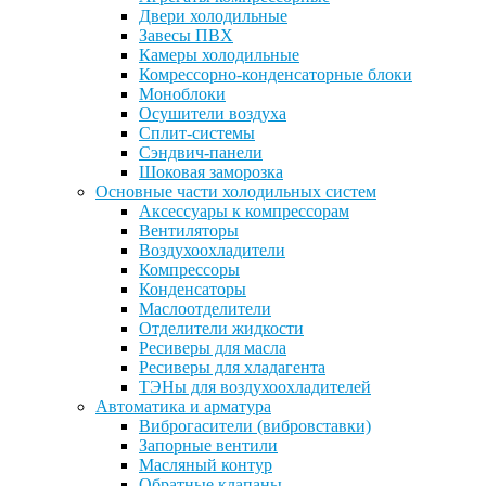
Двери холодильные
Завесы ПВХ
Камеры холодильные
Комрессорно-конденсаторные блоки
Моноблоки
Осушители воздуха
Сплит-системы
Сэндвич-панели
Шоковая заморозка
Основные части холодильных систем
Аксессуары к компрессорам
Вентиляторы
Воздухоохладители
Компрессоры
Конденсаторы
Маслоотделители
Отделители жидкости
Ресиверы для масла
Ресиверы для хладагента
ТЭНы для воздухоохладителей
Автоматика и арматура
Виброгасители (вибровставки)
Запорные вентили
Масляный контур
Обратные клапаны